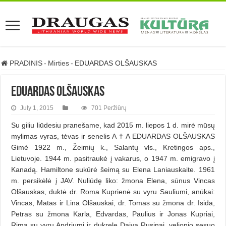
PRADINIS
-
Mirties
-
EDUARDAS OLŠAUSKAS
EDUARDAS OLŠAUSKAS
July 1, 2015
701 Peržiūrų
Su giliu liūdesiu pranešame, kad 2015 m. liepos 1 d. mirė mūsų
mylimas vyras, tėvas ir senelis A † A EDUARDAS OLŠAUSKAS
Gimė 1922 m., Žeimių k., Salantų vls., Kretingos aps.,
Lietuvoje. 1944 m. pasitraukė į vakarus, o 1947 m. emigravo į
Kanadą. Hamiltone sukūrė šeimą su Elena Laniauskaite. 1961
m. persikėlė į JAV. Nuliūdę liko: žmona Elena, sūnus Vincas
Olšauskas, duktė dr. Roma Kuprienė su vyru Sauliumi, anūkai:
Vincas, Matas ir Lina Olšauskai, dr. Tomas su žmona dr. Isida,
Petras su žmona Karla, Edvardas, Paulius ir Jonas Kupriai,
Rima su vyru Andriumi ir dukrele Daiva Rusinai, velionio sesuo