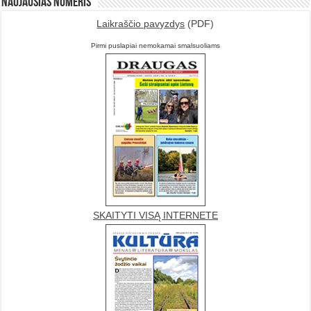
Naujausias numeris
Laikraščio pavyzdys
(PDF)
Pirmi puslapiai nemokamai smalsuoliams
SKAITYTI VISĄ INTERNETE