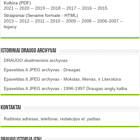
Kultūra (PDF)
2021
--
2020
--
2019
--
2018
--
2017
--
2016
--
2015
Straipsniai (Sename formate - HTML)
2013
--
2012
--
2011
--
2010
--
2009
--
2008
--
2006-2007
--
legacy
Istoriniai DRAUGO Archyvai
DRAUGO skaitmeninis archyvas
Epaveldas.lt JPEG archyvas - Draugas
Epaveldas.lt JPEG archyvas - Mokslas, Menas, ir Literatūra
Epaveldas.lt JPEG archyvas - 1996-1997 Draugas anglų kalba
Kontaktai
Raštinės adresas, telefonai, redakcijos el. paštas
DRAUGO istorija (EN)