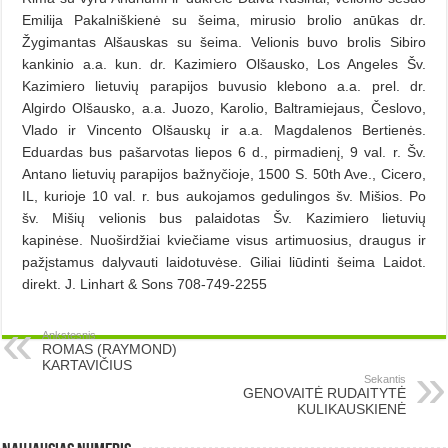
Emilija Pakalniškienė su šeima, mirusio brolio anūkas dr.
Žygimantas Alšauskas su šeima. Velionis buvo brolis Sibiro
kankinio a.a. kun. dr. Kazimiero Olšausko, Los Angeles Šv.
Kazimiero lietuvių parapijos buvusio klebono a.a. prel. dr.
Algirdo Olšausko, a.a. Juozo, Karolio, Baltramiejaus, Česlovo,
Vlado ir Vincento Olšauskų ir a.a. Magdalenos Bertienės.
Eduardas bus pašarvotas liepos 6 d., pirmadienį, 9 val. r. Šv.
Antano lietuvių parapijos bažnyčioje, 1500 S. 50th Ave., Cicero,
IL, kurioje 10 val. r. bus aukojamos gedulingos šv. Mišios. Po
šv. Mišių velionis bus palaidotas Šv. Kazimiero lietuvių
kapinėse. Nuoširdžiai kviečiame visus artimuosius, draugus ir
pažįstamus dalyvauti laidotuvėse. Giliai liūdinti šeima Laidot.
direkt. J. Linhart & Sons 708-749-2255
Ankstesnis
ROMAS (RAYMOND)
KARTAVIČIUS
Sekantis
GENOVAITĖ RUDAITYTĖ
KULIKAUSKIENĖ