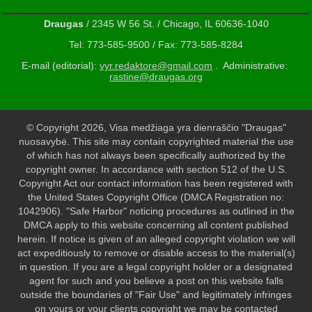
Draugas
/ 2345 W 56 St. / Chicago, IL 60636-1040
Tel: 773-585-9500 / Fax: 773-585-8284
E-mail (editorial):
vyr.redaktore@gmail.com
. Administrative:
rastine@draugas.org
© Copyright 2026, Visa medžiaga yra dienraščio "Draugas"
nuosavybė. This site may contain copyrighted material the use
of which has not always been specifically authorized by the
copyright owner. In accordance with section 512 of the U.S.
Copyright Act our contact information has been registered with
the United States Copyright Office (DMCA Registration no:
1042906). "Safe Harbor" noticing procedures as outlined in the
DMCA apply to this website concerning all content published
herein. If notice is given of an alleged copyright violation we will
act expeditiously to remove or disable access to the material(s)
in question. If you are a legal copyright holder or a designated
agent for such and you believe a post on this website falls
outside the boundaries of "Fair Use" and legitimately infringes
on yours or your clients copyright we may be contacted