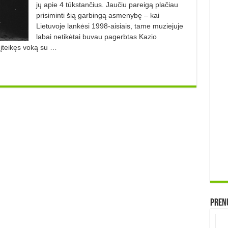
jų apie 4 tūkstančius. Jaučiu pareigą plačiau
prisiminti šią garbingą asmenybę – kai
Lietuvoje lankėsi 1998-aisiais, tame muziejuje
labai netikėtai buvau pagerbtas Kazio
 įteikęs voką su …
Prenu