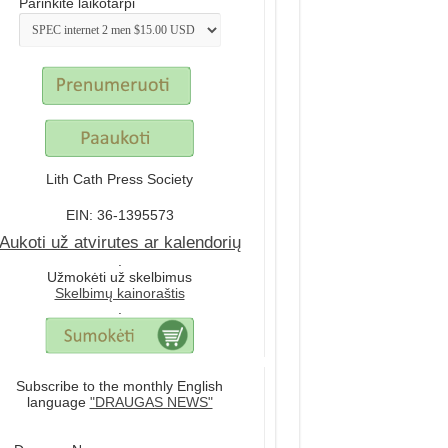
Parinkite laikotarpi
Lith Cath Press Society
EIN: 36-1395573
Aukoti už atvirutes ar kalendorių
.
Užmokėti už skelbimus
Skelbimų kainoraštis
.
Subscribe to the monthly English
language
"DRAUGAS NEWS"