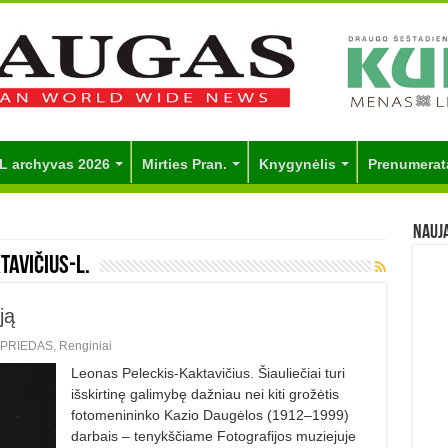
L archyvas 2026
Mirties Pran.
Knygynėlis
Prenumerat
Nauj
tavičius-L.
ją
PRIEDAS
,
Renginiai
Leonas Peleckis-Kaktavičius. Šiauliečiai turi
išskirtinę galimybę dažniau nei kiti grožėtis
fotomenininko Kazio Daugėlos (1912–1999)
darbais – tenykščiame Fotografijos muziejuje