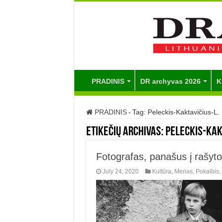
PRADINIS
DR archyvas 2026
K
PRADINIS
-
Tag:
Peleckis-Kaktavičius-L.
Etikečių archivas:
Peleckis-Kak
Fotografas, panašus į rašyto
July 24, 2020
Kultūra
,
Menas
,
Pokalbis
,