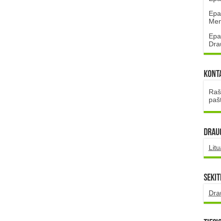
Epa
Mena
Epa
Dra
Kont
Rašt
paš
DRAUG
Lit
Sekit
Dra