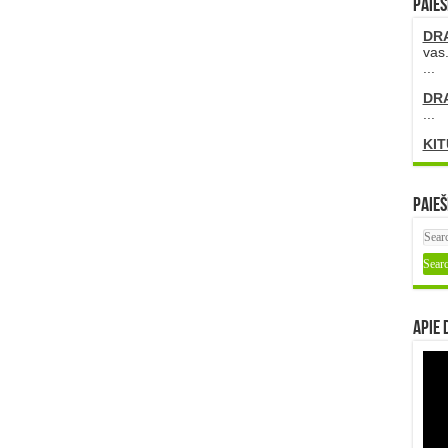
PAIEŠ
DR
vas.
...
DR
...
KIT
Paieš
Apie 