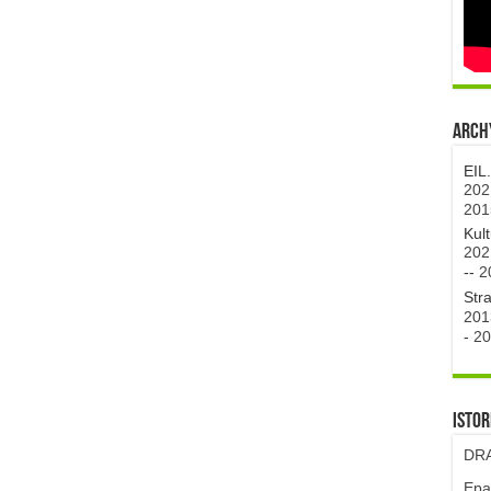
Archy
EIL
202
201
Kul
202
--
2
Str
201
-
20
Istor
DRA
Epa