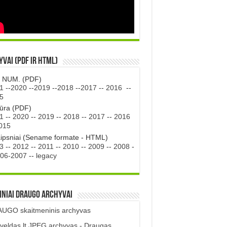
vai (PDF ir HTML)
. NUM. (PDF)
1
--
2020
--
2019
--
2018
--
2017
--
2016
--
5
tūra (PDF)
1
--
2020
--
2019
--
2018
--
2017
--
2016
015
aipsniai (Sename formate - HTML)
3
--
2012
--
2011
--
2010
--
2009
--
2008
-
06-2007
--
legacy
iniai DRAUGO Archyvai
UGO skaitmeninis archyvas
veldas.lt JPEG archyvas - Draugas