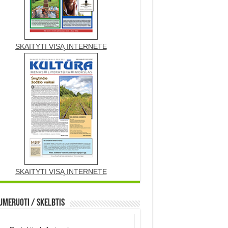
SKAITYTI VISĄ INTERNETE
SKAITYTI VISĄ INTERNETE
meruoti / Skelbtis