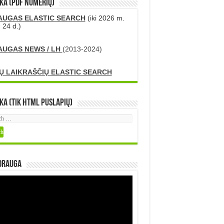
KA (PDF numerių)
AUGAS ELASTIC SEARCH
(iki 2026 m.
 24 d.)
AUGAS NEWS / LH
(2013-2024)
Ų LAIKRAŠČIŲ ELASTIC SEARCH
ka (tik HTML puslapių)
DRAUGA