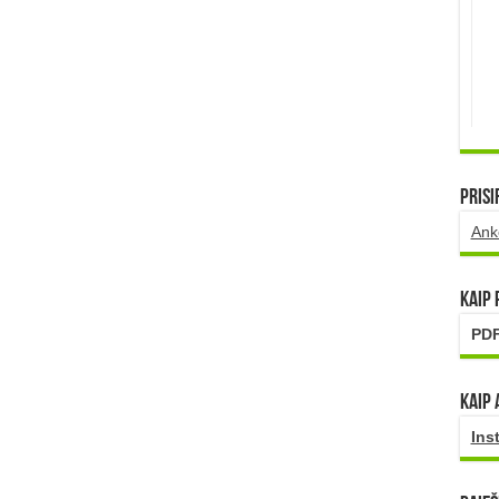
Prisi
Ank
Kaip
PDF
Kaip 
Ins