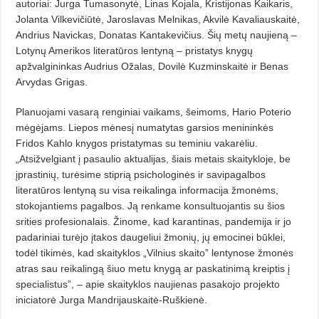
autoriai: Jurga Tumasonytė, Linas Kojala, Kristijonas Kaikaris,
Jolanta Vilkevičiūtė, Jaroslavas Melnikas, Akvilė Kavaliauskaitė,
Andrius Navickas, Donatas Kantakevičius. Šių metų naujieną –
Loty­nų Amerikos literatūros lentyną – pristatys kny­gų
apžvalgininkas Audrius Ožalas, Dovilė Kuzminskaitė ir Benas
Arvydas Grigas.
Planuojami vasarą renginiai vaikams, šeimoms, Hario Poterio
mėgėjams. Liepos mėnesį numatytas garsios meni­ninkės
Fridos Kahlo knygos pristatymas su teminiu vakarėliu.
„Atsižvelgiant į pasaulio aktualijas, šiais metais skaitykloje, be
įprastinių, turėsime stiprią psichologinės ir savipagalbos
literatūros lentyną su visa reikalinga informacija žmonėms,
stokojantiems pagalbos. Ją renkame konsultuojantis su šios
srities profesionalais. Žinome, kad karantinas, pandemija ir jo
padariniai turėjo įtakos daugeliui žmonių, jų emocinei būklei,
todėl tikimės, kad skaityklos „Vilnius skaito” lentynose žmonės
atras sau reikalingą šiuo metu knygą ar paskatinimą kreiptis į
specialistus”, – apie skaityklos naujienas pasakojo projekto
iniciatorė Jurga Mandrijauskaitė-Ruškienė.