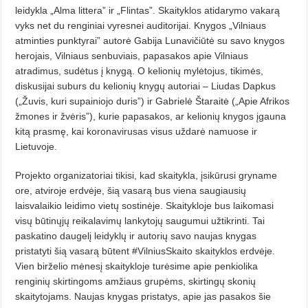
leidykla „Alma littera” ir „Flintas”. Skaityklos atidarymo vakarą
vyks net du renginiai vyresnei auditorijai. Knygos „Vilniaus
atminties punktyrai” autorė Gabija Lunavičiūtė su savo knygos
herojais, Vilniaus senbuviais, papasakos apie Vilniaus
atradimus, sudėtus į knygą. O kelionių mylėtojus, tikimės,
diskusijai suburs du kelionių knygų autoriai – Liudas Dapkus
(„Žuvis, kuri supainiojo duris”) ir Gabrielė Štaraitė („Apie Afrikos
žmones ir žvėris”), kurie papasakos, ar kelionių knygos įgauna
kitą prasmę, kai koronavirusas visus uždarė namuose ir
Lietuvoje.
Projekto organizatoriai tikisi, kad skaitykla, įsikūrusi gryname
ore, atviroje erdvėje, šią vasarą bus viena saugiausių
laisvalaikio leidimo vietų sostinėje. Skaitykloje bus laikomasi
visų būtinųjų reikalavimų lankytojų saugumui užtikrinti. Tai
paskatino daugelį leidyklų ir autorių savo naujas knygas
pristatyti šią vasarą būtent #VilniusSkaito skaityklos erdvėje.
Vien birželio mėnesį skaitykloje turėsime apie penkiolika
renginių skirtingoms amžiaus grupėms, skirtingų skonių
skaitytojams. Naujas knygas pristatys, apie jas pasakos šie