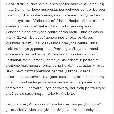
Tiesa, ši džiugi žinia Vilniaus skaitytojus pasiekė jau praėjusių
metų žiemą, kai buvo nuspręsta, jog prekybos centre „Europa”
galėtų būti įkurtas dar vienas, kiek mažesnis, bet lygiai toks
pats kokybiškas „Vilnius skaito” filialas. Naujoji „Vilnius skaito”
skaitykla „Europoje” veikė ir toliau veiks neribotą laiką,
kiekvieną dieną prekybos centro darbo metu – nuo ankstaus
ryto iki 21 val. „Europos” generalinės direktorės Rasos
Vileikytės teigimu, naujoji skaitykla prekybos centre įkurta
siekiant lankytojų patogumo. „Pasibaigus šiltajam sezonui,
anksčiau lauke veikusios „Vilnius skaito” skaityklos turėjo
užsidaryti, tačiau žmonių noras jaukiai prisėsti ir pasilepinti
skaitymo malonumais renkantis lig šiol dar neatrastas knygas
išliko. Savo ruožtu prekybos centras „Europa” visada
suinteresuotas savo lankytojams suteikti maksimalų komfortą,
todėl nuo šiol vertinga literatūra čia bus lengvai pasiekiama
nemokamai – nesvarbu, rytą ar vakarą, per pietų pertrauką ar
prieš verslo susitikimą”, – sako R. Vileikytė.
Kaip ir kitose „Vilnius skaito” skaityklose, knygas „Europoje”
galima skaityti vien skaityklos erdvėje, antrajame prekybos