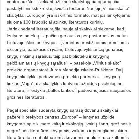
centro aukšte – siekiant užtikrinti skaitytojų patogumą, čia
pastatyti minkšti krėslai, šviečia toršerai. Naujoji „Vilnius skaito”
skaitykla „Europoje” yra išskirtinio formato, mat jos lankytojams
siūloma 100 kruopščiai atrinktų literatūros kūrinių.
„Atrinkinėdami literatūrą šiai naujajai skaityklai siekėme, kad į
lentynas patektų tik pačios geriausios per pastaruosius metus
Lietuvoje išleistos knygos – įvertintos prestižinėmis premijomis
užsienyje, patekusios į įvairių Lietuvoje vykstančių geriausių
knygų rinkimų sąrašus, taip pat bibliotekų ir knygynų
geidžiamiausių knygų sąrašus”, – pasakoja „Vilnius skaito”
projekto organizatorė Jurga Mandrijauskaitė-Ruškienė. Dalį
knygų skaityklai padovanojo projekto partneriai – knygynų
tinklas „Vaga”, dvi skaityklos lentynas užpildęs psichologine
literatūra, ir leidykla „Baltos lankos”, padovanojusios naujausios
grožinės literatūros.
Pagal specialiai sudarytą knygų sąrašą dovanų skaityklai
pažėrė ir prekybos centras „Europa” – lentynas užpildė
knygomis apie klimato kaitą ir ekologiją, įvairių žanrų grožinės ir
negrožinės literatūros knygomis, vaikams ir paaugliams skirta
literatūra, taip pat aktualiomis knygomis anglų ir rusų kalbomis.