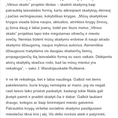
„Vilnius skaito” projekto tikslas – skatinti skaitymą kaip
patrauklią laisvalaikio formą, kartu atkreipiant skaitytojų dėmesį
į pačias vertingiausias, kokybiškas knygas. „Mūsų skaityklose
knygos visada būna naujos, aktualios, atrinktos knygų žinovų,
jų būna daug ir labai įvairių, todėl per šiuos metus „Vilnius
skaito” projektas tapo toks mėgstamas vilniečių ir miesto
svečių. Neretas būtent mūsų skaitymo erdvėse iš naujo atrado
skaitymo džiaugsmą, naujus mylimus autorius. Asmeniškai
džiaugiuosi matydama vis daugiau skaitančių šeimų,
propaguojančių šią laisvalaikio formą su savo vaikais. Didėjantis
atvirų skaityklų skaičius rodo, kad tai mūsų miestui yra
reikalinga”, – sako J. Mandrijauskaitė-Ruškienė.
Ir ne tik reikalinga, bet ir labai naudinga. Galbūt net tiems
pakeleiviams, kurie knygų nemėgsta ar mano, jog vis negali
rasti laisvo laiko prisėsti paskaityti, kadangi tokie filialai gali
įkvėpti paimti ir pradėti skaityti čia ir dabar. Galbūt laukiant
draugo, kolegos ar šiaip šmirinėjant miesto gatvėmis.
Patrauklūs knygų viršeliai socialinio skaitymo pasiilgusiam
miestiečiui tikrai kris į akį. Vis dėlto norėsis ateiti ir patyrinėti,