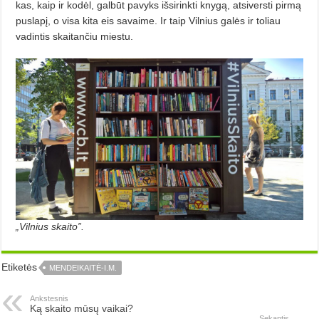
kas, kaip ir kodėl, galbūt pavyks išsirinkti knygą, atsiversti pirmą
puslapį, o visa kita eis savaime. Ir taip Vilnius galės ir toliau
vadintis skaitančiu miestu.
„Vilnius skaito”.
Etiketės
MENDEIKAITĖ-I.M.
Ankstesnis
Ką skaito mūsų vaikai?
Sekantis