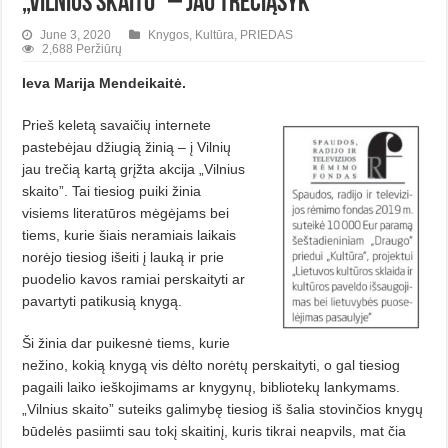
„Vilnius skaito” – jau trečiąsyk
June 3, 2020
Knygos
,
Kultūra
,
PRIEDAS
2,688 Peržiūrų
Ieva Marija Mendeikaitė.
Prieš keletą savaičių internete
pastebėjau džiugią žinią – į Vilnių
jau trečią kartą grįžta akcija „Vilnius
skaito”. Tai tiesiog puiki žinia
visiems literatūros mėgėjams bei
tiems, kurie šiais neramiais laikais
norėjo tiesiog išeiti į lauką ir prie
puodelio kavos ramiai perskaityti ar
pavartyti patikusią knygą.
Ši žinia dar puikesnė tiems, kurie
nežino, kokią knygą vis dėlto norėtų perskaityti, o gal tiesiog
pagaili laiko ieškojimams ar knygynų, bibliotekų lankymams.
„Vilnius skaito” suteiks galimybę tiesiog iš šalia stovinčios knygų
būdelės pasiimti sau tokį skaitinį, kuris tikrai neapvils, mat čia