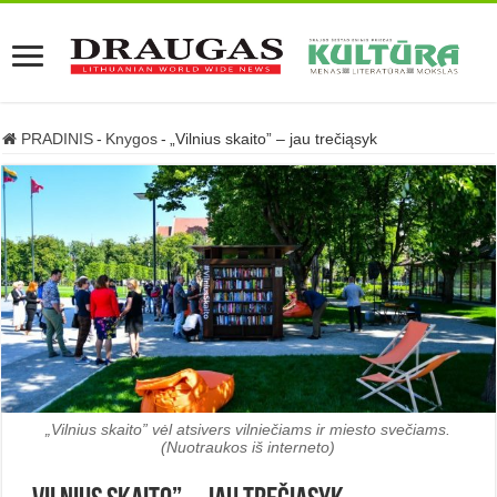
PRADINIS
-
Knygos
-
„Vilnius skaito” – jau trečiąsyk
„Vilnius skaito” vėl atsivers vilniečiams ir miesto svečiams.
(Nuotraukos iš interneto)