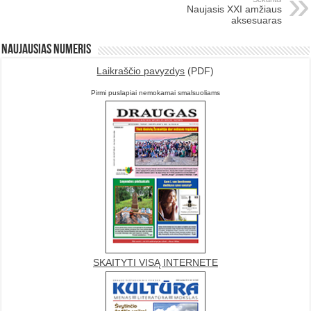
Naujasis XXI amžiaus
aksesuaras
Naujausias numeris
Laikraščio pavyzdys
(PDF)
Pirmi puslapiai nemokamai smalsuoliams
SKAITYTI VISĄ INTERNETE