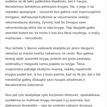
sudėtos ne tik laiko patikrintos klasikinės, bet ir naujos,
literatūrinius laimėjimus pelniusios knygos. Na, o jeigu ir tai
nepadės apsispręsti – visuomet bus galima rasti imponuojančio
žmogaus, dažniausiai kultūrinio ar visuomeninio veikėjo,
rekomendacinį skirtuką, žymintį, kad šis žmogus savo
rekomendaciją skiria šiai ar kitai knygai. Taip daugelis galės
atsirinkti būtent tai, ko norės ir kas bus tikrai naudinga, o mažų
mažiausiai – nenuobodu.
Nuo birželio 1 dienos veiksianti skaitykla po atviru dangumi
vilniečiui ar miesto svečiui nekainuos nė cento. Bus galima
tiesiog ateiti, pasirinkti knygą, prisėsti ant greta pastatytų
sėdmaišių ir mėgautis ramia popiete su knyga. Tiesa,
nusprendus pabaigti skaitymo seansą, reikėtų nepamiršti
knygos padėti ten, iš kur ji buvo paimta, kad ne tik jūs, bet ir kiti
miestiečiai galėtų džiaugtis savo naujais atradimais ir
literatūrinėmis kelionėmis.
Nuo pat ryto skaitykloje vyks kūrybinės dirbtuvės, spektakliukai,
susitikimai su mylimais knygų herojais ir jų autoriais, bus
dalinamos dovanėlės – visa tai sostinės vaikams dovanos