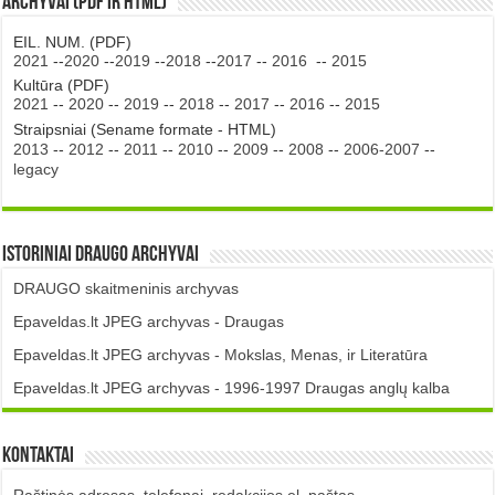
Archyvai (PDF ir HTML)
EIL. NUM. (PDF)
2021
--
2020
--
2019
--
2018
--
2017
--
2016
--
2015
Kultūra (PDF)
2021
--
2020
--
2019
--
2018
--
2017
--
2016
--
2015
Straipsniai (Sename formate - HTML)
2013
--
2012
--
2011
--
2010
--
2009
--
2008
--
2006-2007
--
legacy
Istoriniai DRAUGO Archyvai
DRAUGO skaitmeninis archyvas
Epaveldas.lt JPEG archyvas - Draugas
Epaveldas.lt JPEG archyvas - Mokslas, Menas, ir Literatūra
Epaveldas.lt JPEG archyvas - 1996-1997 Draugas anglų kalba
Kontaktai
Raštinės adresas, telefonai, redakcijos el. paštas