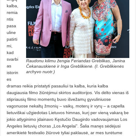
kalba,
remia
ntis
pasa
uline
patirti
mi,
kad
svarbi
Raudonu kilimu žengia Feriandas Greblikas, Janina
as
Čekanauskienė ir Inga Greblikienė. (I. Greblikienės
archyvo nuotr.)
istorin
es
dramas reikia pristatyti pasauliui ta kalba, kuria kalba
daugiausia filmo žiūrėjimui skirtos auditorijos. Vis dėlto vienas iš
stipriausių filmo momentų buvo išvežamų gyvuliniuose
vagonuose nekaltų žmonių – vaikų, moterų ir vyrų – a capella
lietuviškai užgiedotas Lietuvos himnas, kurį per vieną vakarą be
jokio atlyginimo įdainavo Kęstučio Daugirdo vadovaujamas Los
Angeles lietuvių choras „Los Angelai”. Šalia manęs sėdėjusi
amerikietė festivalio žiūrovė tyliai paklausė, ar mes turėtume