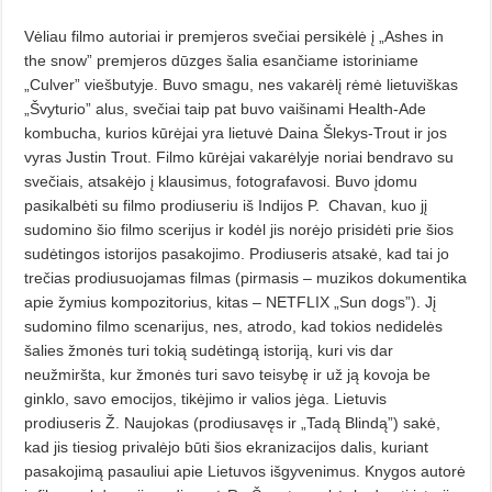
Vėliau filmo autoriai ir premjeros svečiai persikėlė į „Ashes in
the snow” premjeros dūzges šalia esančiame istoriniame
„Culver” viešbutyje. Buvo smagu, nes vakarėlį rėmė lietuviškas
„Švyturio” alus, svečiai taip pat buvo vaišinami Health-Ade
kombucha, kurios kūrėjai yra lietuvė Daina Šlekys-Trout ir jos
vyras Justin Trout. Filmo kūrėjai vakarėlyje noriai bendravo su
svečiais, atsakėjo į klausimus, fotografavosi. Buvo įdomu
pasikalbėti su filmo prodiuseriu iš Indijos P.
Chavan, kuo jį
sudomino šio filmo scerijus ir kodėl jis norėjo prisidėti prie šios
sudėtingos istorijos pasakojimo. Prodiuseris atsakė, kad tai jo
trečias prodiusuojamas filmas (pirmasis – muzikos dokumentika
apie žymius kompozitorius, kitas – NETFLIX „Sun dogs”). Jį
sudomino filmo scenarijus, nes, atrodo, kad tokios nedidelės
šalies žmonės turi tokią sudėtingą istoriją, kuri vis dar
neužmiršta, kur žmonės turi savo teisybę ir už ją kovoja be
ginklo, savo emocijos, tikėjimo ir valios jėga. Lietuvis
prodiuseris Ž. Naujokas (prodiusavęs ir „Tadą Blindą”) sakė,
kad jis tiesiog privalėjo būti šios ekranizacijos dalis, kuriant
pasakojimą pasauliui apie Lietuvos išgyvenimus. Knygos autorė