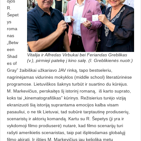
ojos
R.
Šepet
ys
roma
nas
„Betw
een
Vitalija ir Alfredas Virbukai bei Feriandas Greblikas
Shad
(v.), pirmieji patekę į kino salę. (I. Greblikienės nuotr.)
es of
Gray” žaibiškai užkariavo JAV rinką, tapo bestseleriu,
nagrinėjamas vidurinės mokyklos (middle school) literatūrinėse
programose. Lietuviškos šaknys turbūt ir suartino du kūrėjus.
M. Markevičius, perskaitęs šį istorinį romaną,
iš karto suprato,
koks tai „kinematografiškas” kūrinys. Režisierius turėjo viziją
ekranizuoti šią istoriją suprantama emocijos kalba visam
pasauliui, o ne tik Lietuvai, tad subūrė tarptautinę prodiuserių,
scenaristų ir aktorių komandą. Kartu su R. Šepetys (ji yra ir
vykdomoji filmo prodiuserė) nutarė, kad filmo scenarijų turi
rašyti amerikietis scenaristas, taip pat išplėsdamas globalųjį
filmo akiratį. Ir išties M. Markevičius jau keliolika metų