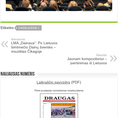
Etiketės
GREBLIKIENĖ-I.
Ankstesnis
LMA „Dainava”: Po Lietuvos
šimtmečio Dainų šventės –
miuziklas Čikagoje
Sekantis
Jaunam kompozitoriui –
įvertinimas iš Lietuvos
Naujausias numeris
Laikraščio pavyzdys
(PDF)
Pirmi puslapiai nemokamai smalsuoliams