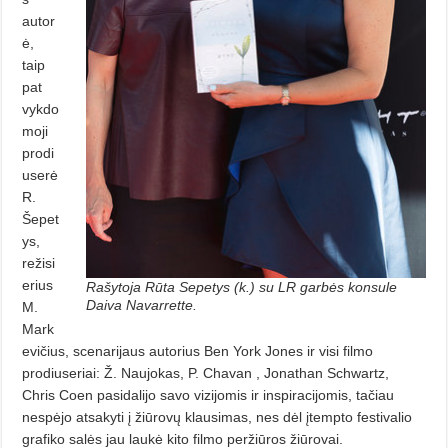
autor
ė,
taip
pat
vykdo
moji
prodi
userė
R.
Šepet
ys,
režisi
erius
Rašytoja Rūta Sepetys (k.) su LR garbės konsule
Daiva Navarrette.
M.
Mark
evičius, scenarijaus autorius Ben York Jones ir visi filmo
prodiuseriai: Ž. Naujokas, P. Chavan , Jonathan Schwartz,
Chris Coen pasidalijo savo vizijomis ir inspiracijomis, tačiau
nespėjo atsakyti į žiūrovų klausimas, nes dėl įtempto festivalio
grafiko salės jau laukė kito filmo peržiūros žiūrovai.