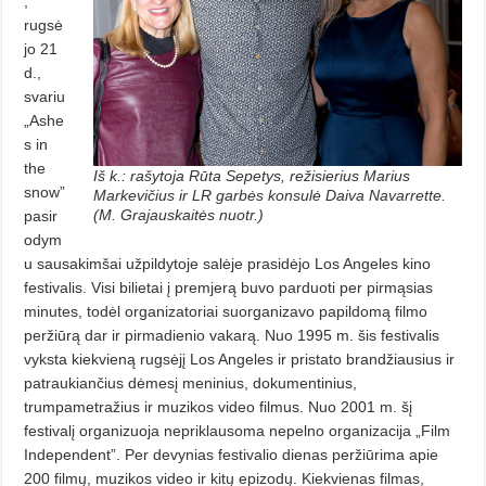
,
rugsė
jo 21
d.,
svariu
„Ashe
s in
the
Iš k.: rašytoja Rūta Sepetys, režisierius Marius
snow”
Markevičius ir LR garbės konsulė Daiva Navarrette.
(M. Grajauskaitės nuotr.)
pasir
odym
u sausakimšai užpildytoje salėje prasidėjo Los Angeles kino
festivalis. Visi bilietai į premjerą buvo parduoti per pirmąsias
minutes, todėl organizatoriai suorganizavo papildomą filmo
peržiūrą dar ir pirmadienio vakarą. Nuo 1995 m. šis festivalis
vyksta kiekvieną rugsėjį Los Angeles ir pristato brandžiausius ir
patraukiančius dėmesį meninius, dokumentinius,
trumpametražius ir muzikos video filmus. Nuo 2001 m. šį
festivalį organizuoja nepriklausoma nepelno organizacija „Film
Independent”. Per devynias festivalio dienas peržiūrima apie
200 filmų, muzikos video ir kitų epizodų. Kiekvienas filmas,