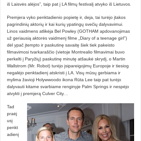
iš Laisvės alėjos”, taip pat į LA filmų festivalį atvyko iš Lietuvos.
Premjera vyko penktadienio popietę ir, deja, tai turėjo įtakos
pagrindinių aktorių ir kai kurių ypatingų svečių dalyvavimui.
Linos vaidmens atlikėja Bel Powley (GOTHAM apdovanojimas
už geriausią aktorės vaidmenį filme „Diary of a teenage girl”)
dėl ypač įtempto ir paskutinę savaitę šiek tiek pakeisto
filmavimosi tvarkaraščio (vietoje Montrealio filmavimai buvo
perkelti į Paryžių) paskutinę minutę atšaukė skrydį, o Martin
Wallstrom (Mr. Robot) turėjo įsipareigojimų Europoje ir tiesiog
negalėjo penktadienį atskristi į LA. Visų mūsų gerbiama ir
mylima žavioji Holywwoodo ikona Rūta Lee taip pat turėjo
dalyvauti kitame svarbiame renginyje Palm Springs ir nespėjo
atvykti į premjerą Culver City…
Tad
praėj
usį
penkt
adienį