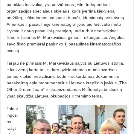
pateiktas festivaliui, yra peržiūrimas „Film Independent”
organizacijos specialaus skyriaus, kuris įvertina kiekvieną
peržiūrą, ieškodamas naujausių ir pačių įdomiausių pristatymų
Amerikos ir pasaulinėje kinematografijoje. Šio festivalio metu
įvyksta ir daug pasaulinių premjerų, tad turbūt neatsitiktinai
filmo režisierius M. Markevičius, gimęs ir užaugęs Los Angeles,
savo filmo premjerai pasirinko šį pasaulinės kinematografijos
miestą.
Tai jau ne pirmasis M. Markevičiaus sąlytis su Lietuvos istorija,
ir kiekvieną kartą tai jis daro gvildendamas mums svarbias
temas kitokiu, netradiciniu būdu – sukurdamas dokumentinį
pasakojimą apie monumentalius Lietuvos krepšinio įvykius „The
Other Dream Team” ir ekranizuodamas R. Šepetys bestselerį
ypač skaudžia Lietuvai okupacijos ir trėmimo tema.
Talent
ingosi
os
rašyt