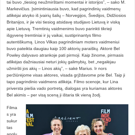
tai buvo „tiesiog neužmirštami momentai ir istorijos”, – sako M.
Markevičius. Įsimintiniausia buvo, kad pagrindinių vaidmenų
atlikėjai atvyko iš įvairių šalių – Norvegijos, Švedijos, Didžiosios
Britanijos, ir jie visi tiesiog atsidavę studijavo Lietuvą ir viską
apie Lietuvą. Tremtinių vaidmenims buvo parinkti tikrieji
išgyvenę tremtiniai ir jų vaikai, sustiprinantys filmo
autentiškumą. Linos Vilkas pagrindiniam moters vaidmeniui
buvo pateikta daugiau kaip 100 aktorių paraiškų. Aktorė Bel
Powley dalyvavo atrankoje pati pirmoji. Kaip žinome, pirmasis
atlikėjas dažniausiai neturi jokių galimybių, bet „negalėjau
užmiršti jos akių – Linos akių”, – sakė Marius. Ir nors
peržiūrėjome visas aktores, visada grįždavome prie Bel. Taip ji
tapo pagrindinio vaidmens atlikėja. Filmo scenoje, kur Lina
priversta piešia vado portretą, dialogas yra kuriamas aktorės
Bel akimis – per visą sceną ji ištaria tik vieną žodį.
Filma
s yra
sukur
tas
anglų