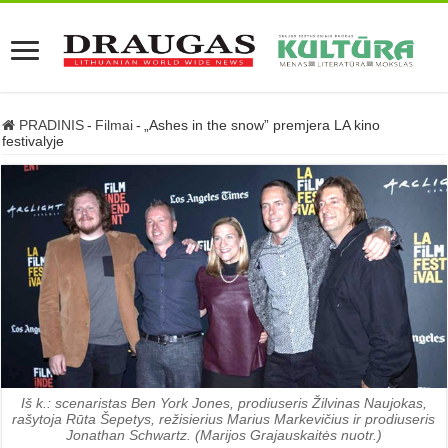
PRADINIS
-
Filmai
-
„Ashes in the snow” premjera LA kino
festivalyje
Iš k.: scenaristas Ben York Jones, prodiuseris Žilvinas Naujokas,
rašytoja Rūta Še­pe­tys, režisierius Marius Markevičius ir prodiuseris
Jonathan Schwartz. (Marijos Grajauskaitės nuotr.)