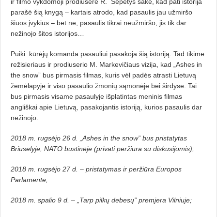
ir filmo vykdomoji prodiuserė R.
Šepetys sakė, kad pati istorija
parašė šią knygą – kartais atrodo, kad pasaulis jau užmiršo
šiuos įvykius – bet ne, pasaulis tikrai neužmiršo, jis tik dar
nežinojo šitos istorijos…
Puiki
kūrėjų komanda pasauliui pasakoja šią istoriją. Tad tikime
režisieriaus ir prodiuserio M. Markevičiaus vizija, kad „Ashes in
the snow” bus pirmasis filmas, kuris vėl padės atrasti Lietuvą
žemėlapyje ir viso pasaulio žmonių sąmonėje bei širdyse. Tai
bus pirmasis visame pasaulyje išplatintas meninis filmas
angliškai apie Lietuvą, pasakojantis istoriją, kurios pasaulis dar
nežinojo.
2018 m. rugsėjo 26 d. „Ashes in the snow” bus pristatytas
Briuselyje, NATO būstinėje (privati peržiūra su diskusijomis);
2018 m. rugsėjo 27 d. – pristatymas ir peržiūra Europos
Parlamente;
2018 m. spalio 9 d. – „Tarp pilkų debesų” premjera Vilniuje;