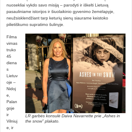
nuosekliai vykdo savo misiją – parodyti ir iškelti Lietuvą
pasauliniame istorijos ir šiuolaikinio gyvenimo žemėlapyje,
neužsisklendžiant tarp keturių sienų siaurame keistoko
pilietiškumo supratimo šulinyje.
Filma
vimas
truko
45
diena
s
Lietuv
oje –
Nidoj
e,
Palan
goje
ir
LR garbės konsulė Daiva Navarrette prie „Ashes in
Vilniuj
the snow” plakato.
e, ir