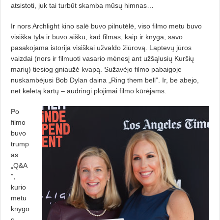
atsistoti, juk tai turbūt skamba mūsų himnas…
Ir nors Archlight kino salė buvo pilnutėlė, viso filmo metu buvo
visiška tyla ir buvo aišku, kad filmas, kaip ir knyga, savo
pasakojama istorija visiškai užvaldo žiūrovą. Laptevų jūros
vaizdai (nors ir filmuoti vasario mėnesį ant užšąlusių Kuršių
marių) tiesiog gniaužė kvapą. Sužavėjo filmo pabaigoje
nuskambėjusi Bob Dylan daina „Ring them bell”. Ir, be abejo,
net keletą kartų – audringi plojimai filmo kūrėjams.
Po
filmo
buvo
trump
as
„Q&A
”,
kurio
metu
knygo
s