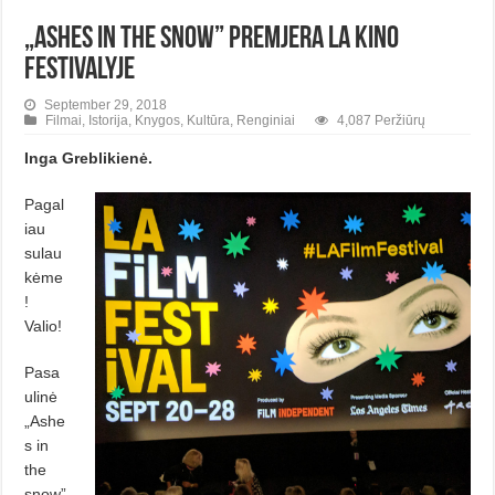
„Ashes in the snow” premjera LA kino
festivalyje
September 29, 2018
Filmai
,
Istorija
,
Knygos
,
Kultūra
,
Renginiai
4,087 Peržiūrų
Inga Greblikienė.
Pagal
iau
sulau
kėme
!
Valio!
Pasa
ulinė
„Ashe
s in
the
snow”