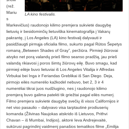
(rež.
Mariu
LA kino festivalis.
s
Markevičius) raudonojo kilimo premjera sukvietė daugybę
lietuvių ir besidominčių lietuviška kinematografija į Vakarų
pakrantę, į Los Angeles (LA) kino festivalį dalyvauti ir
pasidžiaugti pirmąja oficialia filmo, sukurto pagal Rūtos Šepetys
romaną „Between Shades of Gray”, peržiūra. Pirmieji žiūrovai
atvyko net porą valandų prieš filmo seanso pradžią, jau prieš
valandą rikiavosi į poros šimtų žiūrovų eilę. Buvo smagu, kad
pirmieji eilėje buvo lietuviai iš Los Angeles Vitalija ir Alfredas
Virbukai bei Inga ir Feriandas Greblikai iš San Diego. Deja,
pirmojo eilės numerėlio kažkodėl nebuvo, bet 2, 3 ir 4
numerėliai tikrai juos nudžiugino, nes į raudonojo kilimo
premjerą buvo galima patekti tik griežtai pagal eilės numerį.
Filmo premjera sukvietė daugybę svečių iš visos Californijos ir
net viso pasaulio – dalyvavo visa tarptautinė prodiuserių
komanda (Žilvinas Naujokas atskrido iš Lietuvos, Prithvi
Chavan – iš Mumbai, Indijos), aktorė Ieva Andrejevaitė,
sukūrusi pagrindinį vaidmenį panašios tematikos filme „Emilija