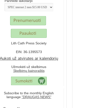
Parinkite laikotarpi
Lith Cath Press Society
EIN: 36-1395573
Aukoti už atvirutes ar kalendorių
.
Užmokėti už skelbimus
Skelbimų kainoraštis
.
Subscribe to the monthly English
language
"DRAUGAS NEWS"