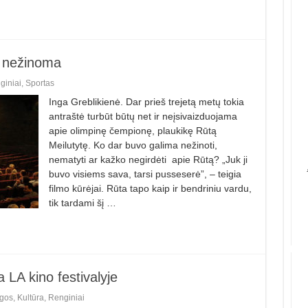
, nežinoma
giniai
,
Sportas
Inga Greblikienė. Dar prieš trejetą metų tokia
antraštė turbūt būtų net ir neįsivaizduojama
apie olimpinę čempionę, plaukikę Rūtą
Meilutytę. Ko dar buvo galima nežinoti,
nematyti ar kažko negirdėti apie Rūtą? „Juk ji
buvo visiems sava, tarsi pusseserė”, – teigia
filmo kūrėjai. Rūta tapo kaip ir bendriniu vardu,
tik tardami šį …
 LA kino festivalyje
gos
,
Kultūra
,
Renginiai