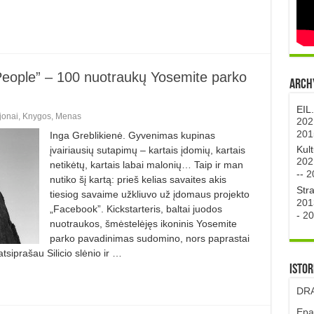
People” – 100 nuotraukų Yosemite parko
Archy
EIL
jonai
,
Knygos
,
Menas
202
201
Inga Greblikienė. Gyvenimas kupinas
Kul
įvairiausių sutapimų – kartais įdomių, kartais
202
netikėtų, kartais labai malonių… Taip ir man
--
2
nutiko šį kartą: prieš kelias savaites akis
Str
tiesiog savaime užkliuvo už įdomaus projekto
201
„Facebook”. Kickstarteris, baltai juodos
-
20
nuotraukos, šmėstelėjęs ikoninis Yosemite
parko pavadinimas sudomino, nors paprastai
siprašau Silicio slėnio ir …
Istor
DRA
Epa