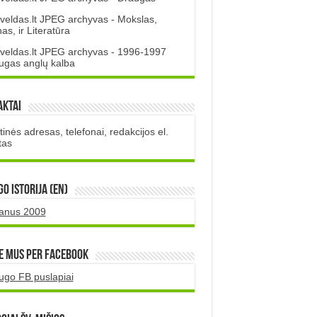
veldas.lt JPEG archyvas - Mokslas,
s, ir Literatūra
veldas.lt JPEG archyvas - 1996-1997
ugas anglų kalba
aktai
inės adresas, telefonai, redakcijos el.
tas
O istorija (EN)
uanus 2009
e mus per Facebook
ugo FB puslapiai