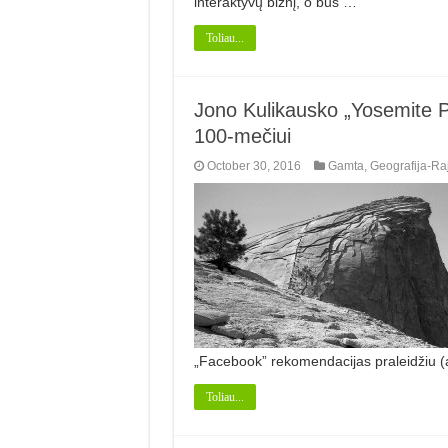
interaktyvų biznį, o bus …
Toliau...
Jono Kulikausko „Yosemite 
100-mečiui
October 30, 2016
Gamta
,
Geografija-Ra
„Facebook” rekomendacijas praleidžiu (at
Toliau...