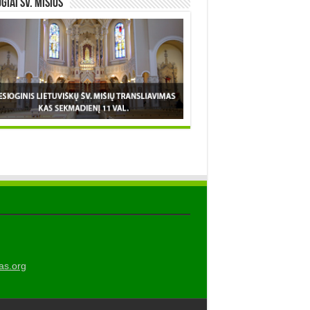
OGIAI šv. MIŠIOS
as.org