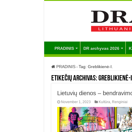
PRADINIS
DR archyvas 2026
K
PRADINIS
-
Tag:
Greblikienė-I.
Etikečių archivas:
Greblikienė-I
Lietuvių dienos – bendravim
November 1, 2023
Kultūra
,
Renginiai