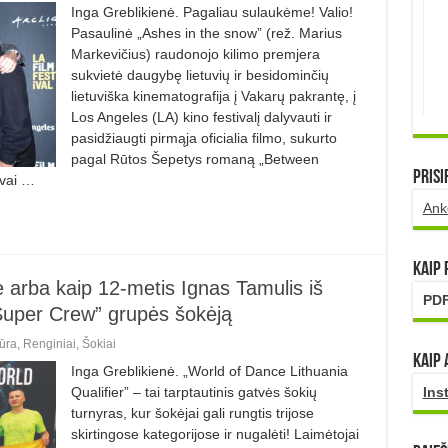
Inga Greblikienė. Pagaliau sulaukėme! Valio!
Pasaulinė „Ashes in the snow” (rež. Marius
Markevičius) raudonojo kilimo premjera
sukvietė daugybę lietuvių ir besidominčių
lietuviška kinematografija į Vakarų pakrantę, į
Los Angeles (LA) kino festivalį dalyvauti ir
pasidžiaugti pirmąja oficialia filmo, sukurto
pagal Rūtos Šepetys romaną „Between
Prisi
ovai …
Ank
Kaip
e arba kaip 12-metis Ignas Tamulis iš
PDF
„Super Crew” grupės šokėją
ūra
,
Renginiai
,
Šokiai
Kaip 
Inga Greblikienė. „World of Dance Lithuania
Qualifier” – tai tarptautinis gatvės šokių
Ins
turnyras, kur šokėjai gali rungtis trijose
skirtingose kategorijose ir nugalėti! Laimėtojai