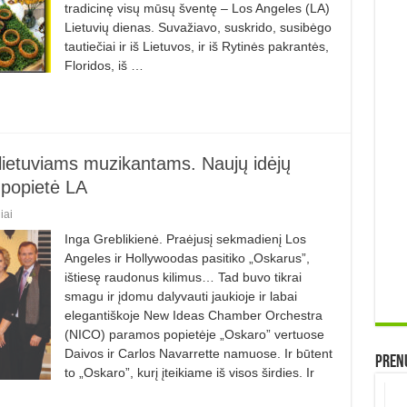
tradicinę visų mūsų šventę – Los Angeles (LA)
Lietuvių dienas. Suvažiavo, suskrido, susibėgo
tautie­čiai ir iš Lietuvos, ir iš Rytinės pa­kran­tės,
Floridos, iš …
lietuviams muzikantams. Naujų idėjų
 popietė LA
iai
Inga Greblikienė. Praėjusį sekmadienį Los
Angeles ir Hollywoodas pasitiko „Oskarus”,
ištiesę raudonus kilimus… Tad buvo tikrai
smagu ir įdomu dalyvauti jaukioje ir labai
elegantiškoje New Ideas Chamber Orchestra
(NICO) paramos popietėje „Oskaro” vertuose
Daivos ir Carlos Navarrette namuose. Ir būtent
Prenu
to „Oskaro”, kurį įteikiame iš visos širdies. Ir