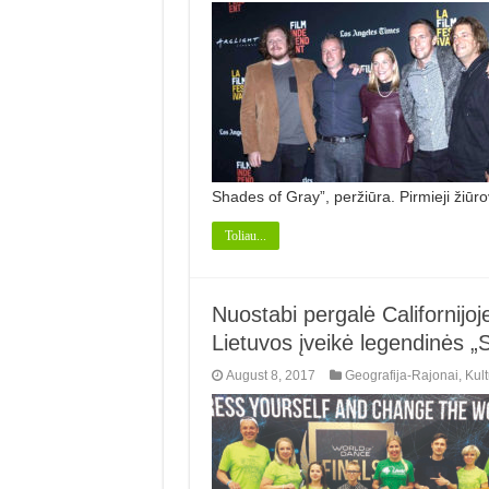
Shades of Gray”, peržiūra. Pirmieji žiūr
Toliau...
Nuostabi pergalė Californijoj
Lietuvos įveikė legendinės 
August 8, 2017
Geografija-Rajonai
,
Kult