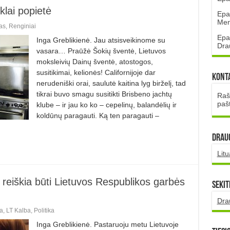
lai popietė
Epa
Mena
as
,
Renginiai
Epa
Inga Greblikienė. Jau atsisveikinome su
Dra
vasara… Praūžė Šokių šventė, Lietuvos
moksleivių Dainų šventė, atostogos,
susitikimai, kelionės! Californijoje dar
Kont
nerudeniški orai, saulutė kaitina lyg birželį, tad
tikrai buvo smagu susitikti Brisbeno jachtų
Rašt
paš
klube – ir jau ko ko – cepelinų, balandėlių ir
koldūnų paragauti. Ką ten paragauti –
DRAUG
Lit
reiškia būti Lietuvos Respublikos garbės
Sekit
Dra
a
,
LT Kalba
,
Politika
Inga Greblikienė. Pastaruoju metu Lietuvoje