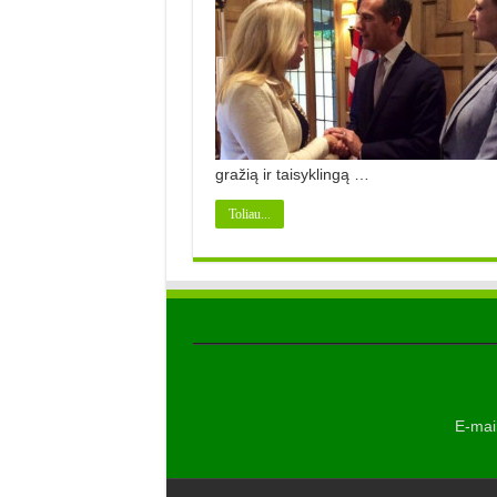
gražią ir taisyklingą …
Toliau...
E-mail