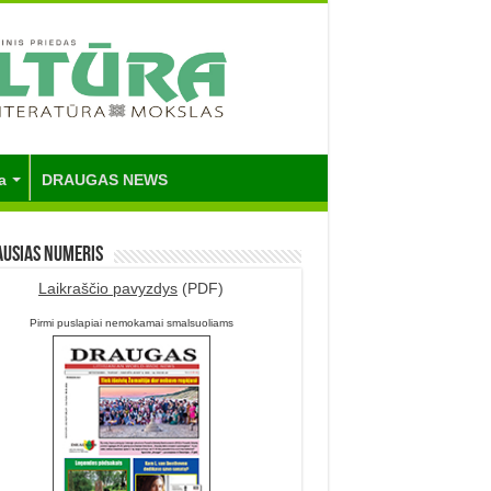
a
DRAUGAS NEWS
ausias numeris
Laikraščio pavyzdys
(PDF)
Pirmi puslapiai nemokamai smalsuoliams