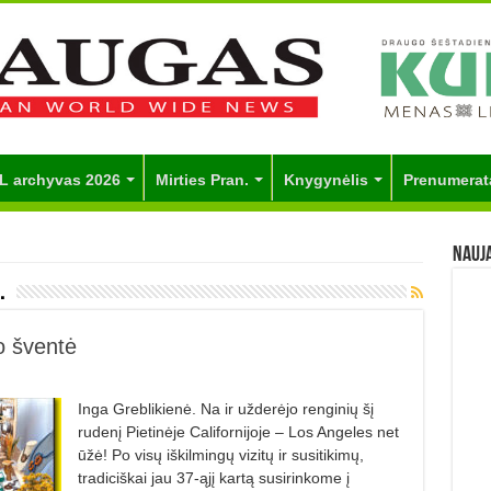
L archyvas 2026
Mirties Pran.
Knygynėlis
Prenumerat
Nauj
.
o šventė
Inga Greblikienė. Na ir užderėjo renginių šį
rudenį Pietinėje Californijoje – Los Angeles net
ūžė! Po visų iškilmingų vizitų ir susitikimų,
tradiciškai jau 37-ąjį kar­tą susirinkome į