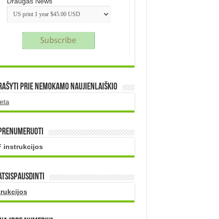
Draugas News
rašyti prie nemokamo naujienlaiškio
eta
 prenumeruoti
 instrukcijos
atsispausdinti
trukcijos