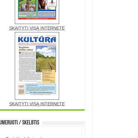
SKAITYTI VISĄ INTERNETE
SKAITYTI VISĄ INTERNETE
meruoti / Skelbtis