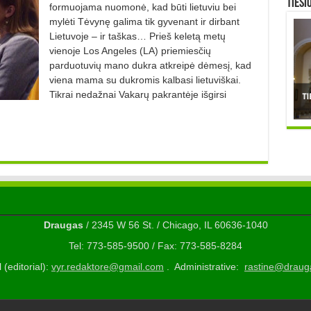
TIESI
formuojama nuomonė, kad būti lietuviu bei
mylėti Tėvynę galima tik gyvenant ir dirbant
Lietuvoje – ir taškas… Prieš keletą metų
vienoje Los Angeles (LA) priemiesčių
parduotuvių mano dukra atkreipė dėmesį, kad
viena mama su dukromis kalbasi lietuviškai.
Tikrai nedažnai Vakarų pakrantėje išgirsi
Draugas
/ 2345 W 56 St. / Chicago, IL 60636-1040
Tel: 773-585-9500 / Fax: 773-585-8284
 (editorial):
vyr.redaktore@gmail.com
. Administrative:
rastine@draug