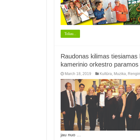
Toliau...
Raudonas kilimas tiesiamas 
kamerinio orkestro paramos
March 18, 2019
Kultūra
,
Muzika
,
Rengin
jau nuo …