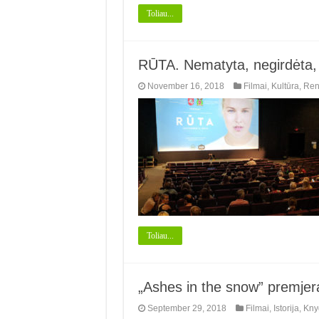
Toliau...
RŪTA. Nematyta, negirdėta
November 16, 2018
Filmai
,
Kultūra
,
Ren
Toliau...
„Ashes in the snow” premjera
September 29, 2018
Filmai
,
Istorija
,
Kny