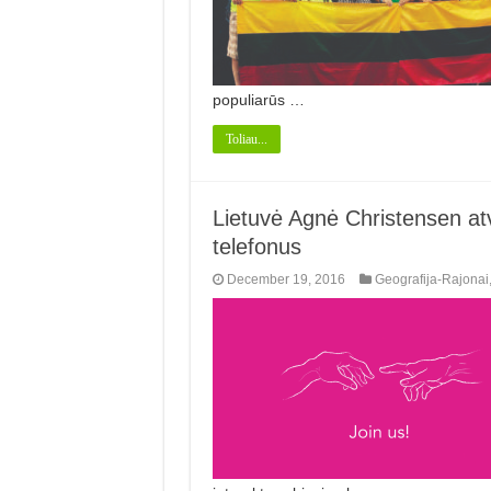
populiarūs …
Toliau...
Lietuvė Agnė Christensen atv
telefonus
December 19, 2016
Geografija-Rajonai