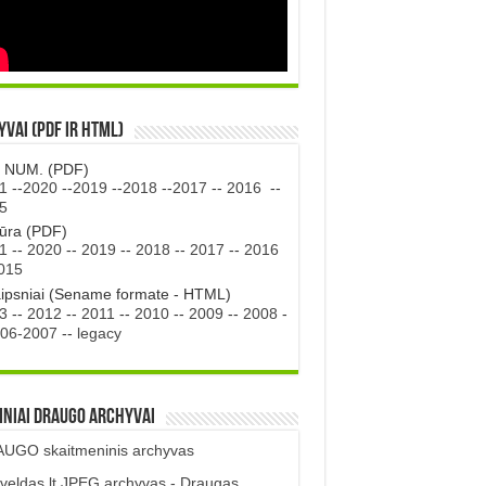
vai (PDF ir HTML)
. NUM. (PDF)
1
--
2020
--
2019
--
2018
--
2017
--
2016
--
5
tūra (PDF)
1
--
2020
--
2019
--
2018
--
2017
--
2016
015
aipsniai (Sename formate - HTML)
3
--
2012
--
2011
--
2010
--
2009
--
2008
-
06-2007
--
legacy
iniai DRAUGO Archyvai
UGO skaitmeninis archyvas
veldas.lt JPEG archyvas - Draugas