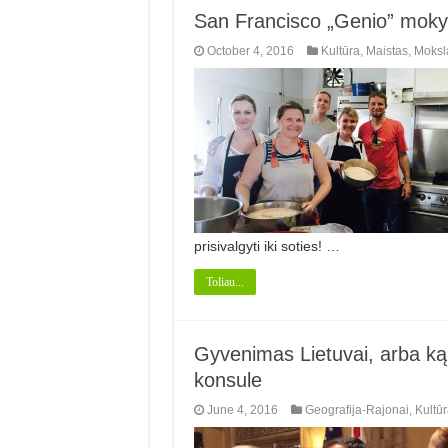
San Francisco „Genio” mokyk
October 4, 2016
Kultūra
,
Maistas
,
Moksl
prisivalgyti iki soties! …
Toliau...
Gyvenimas Lietuvai, arba ką 
konsule
June 4, 2016
Geografija-Rajonai
,
Kultūr