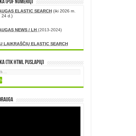
KA (PDF numerių)
AUGAS ELASTIC SEARCH
(iki 2026 m.
 24 d.)
AUGAS NEWS / LH
(2013-2024)
Ų LAIKRAŠČIŲ ELASTIC SEARCH
ka (tik HTML puslapių)
DRAUGA