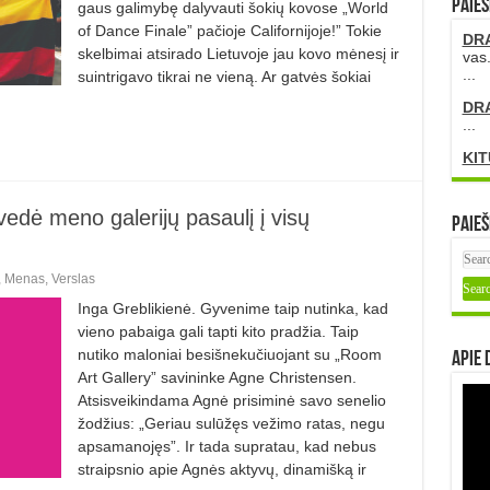
PAIEŠ
gaus galimybę dalyvauti šokių kovose „World
of Dance Finale” pačioje Californi­joje!” Tokie
DR
skelbimai atsirado Lietuvoje jau kovo mėnesį ir
vas.
...
suintrigavo tikrai ne vieną. Ar gatvės šokiai
DR
...
KIT
edė meno galerijų pasaulį į visų
Paieš
,
Menas
,
Verslas
Inga Greblikienė. Gyvenime taip nutinka, kad
vieno pabaiga gali tapti kito pradžia. Taip
nutiko maloniai besišnekučiuojant su „Room
Apie 
Art Gallery” savininke Agne Christensen.
Atsisveikindama Agnė prisiminė savo senelio
žodžius: „Geriau sulūžęs vežimo ratas, negu
apsamanojęs”. Ir tada supratau, kad nebus
straipsnio apie Agnės aktyvų, dinamišką ir