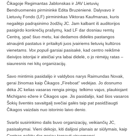
Čikagoje Regimantas Jablonskas ir JAV Lietuvių
Bendruomenės pirmininkė Edita Bruzėnienė. Dalyvavo ir
Lietuvių Fondo (LF) pirmininkas Viktoras Kaufmanas, kuris
negailėjo padrąsinimo žodžių JC. Jam kalbant iš auditorijos
pasigirdo konkrečių prašymų, kad LF dar dosniau remtų
Centrą, ypač šiuo metu, kai dedamos didelės pastangos
atnaujinti pastatus ir pritaikyti juos įvairiems lietuvių kultūros
vienetams.
Vox populi
garsiai pasisakė, kad centro reikšmė
išeivijos istorijai ir ateičiai yra labai didelė, o jo rėmėjų ratas –
siauresnis nei kitų organizacijų.
Savo mintimis pasidalijo ir valdybos narys Raimundas Novak,
gerai žinomas kaip Čikagos „Fireboat“ vedėjas. Jo dosnumo
dėka JC kelias vasaras rengia pinigų telkimo vajus, plaukiojant
Michigano ežere ir Čikagos upe. Jis pasidalijo, kad šios vasaros
Šokių šventės savaitgalį svečiai galės taip pat pasidžiaugti
Čikagos vaizdais nuo istorinio laivo denio.
Svarbi susirinkimo dalis buvo organizacijų, veikiančių JC,
pasisakymai. Vieni dėkojo, kiti dalijosi planais ar siūlymais, kaip
Centras galėtų dar geriau tarnauti visuomenei.