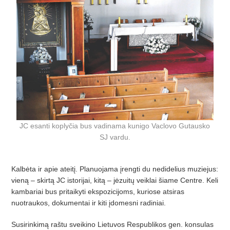
JC esanti koplyčia bus vadinama kunigo Vaclovo Gutausko
SJ vardu.
Kalbėta ir apie ateitį. Planuojama įrengti du nedidelius muziejus:
vieną – skirtą JC istorijai, kitą – jėzuitų veiklai šiame Centre. Keli
kambariai bus pritaikyti ekspozicijoms, kuriose atsiras
nuotraukos, dokumentai ir kiti įdomesni radiniai.
Susirinkimą raštu sveikino Lietuvos Respublikos gen. konsulas