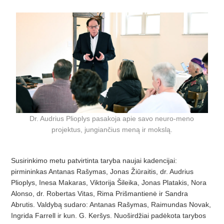
Dr. Audrius Plioplys pasakoja apie savo neuro-meno
projektus, jungiančius meną ir mokslą.
Susirinkimo metu patvirtinta taryba naujai kadencijai:
pirmininkas Antanas Rašymas, Jonas Žiūraitis, dr. Audrius
Plioplys, Inesa Makaras, Viktorija Šileika, Jonas Platakis, Nora
Alonso, dr. Robertas Vitas, Rima Prišmantienė ir Sandra
Abrutis. Valdybą sudaro: Antanas Rašymas, Raimundas Novak,
Ingrida Farrell ir kun. G. Keršys. Nuoširdžiai padėkota tarybos