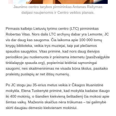
Jaunimo centro tarybos pirmininkas Antanas Rašymas
dalijasi naujienomis ir Centro veiklos planais.
Pirmasis kalbėjo Lietuvių tyrimo centro (LTC) pirmininkas
Robertas Vitas. Nors dalis LTC archyvų dabar yra Lemonte, JC
vis dar daug kas saugoma. Čia laikoma apie 100 000 tomų
knygų biblioteka, veikia trys muziejai, taip pat plečiamos
spaudos saugyklos. Vitas priminė, kad nors daug išeivijos
periodikos jau nuskenuota ir prieinama internetu (pasižvalgykite
tinklalapyje
spauda.org
), popieriniai leidiniai sąmoningai
saugomi, nes skaitmeninimas ne visada būna tikslus, pasitaiko
praleistų puslapių ar net ištisų numerių.
Po JC stogu jau 35-erius metus veikia ir Čikagos lituanistinė
mokykla. Elena Tuskenytė priminė, kad mokykla kadaise išaugo
iki 400 mokinių, o šiandien kiekvieną šeštadienį čia mokosi apie
šimtas vaikų. Mažesnis skaičius nėra trūkumas – tai galimybė
skirti daugiau dėmesio kiekvienam mokiniui.