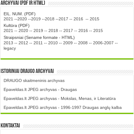
Archyvai (PDF ir HTML)
EIL. NUM. (PDF)
2021
--
2020
--
2019
--
2018
--
2017
--
2016
--
2015
Kultūra (PDF)
2021
--
2020
--
2019
--
2018
--
2017
--
2016
--
2015
Straipsniai (Sename formate - HTML)
2013
--
2012
--
2011
--
2010
--
2009
--
2008
--
2006-2007
--
legacy
Istoriniai DRAUGO Archyvai
DRAUGO skaitmeninis archyvas
Epaveldas.lt JPEG archyvas - Draugas
Epaveldas.lt JPEG archyvas - Mokslas, Menas, ir Literatūra
Epaveldas.lt JPEG archyvas - 1996-1997 Draugas anglų kalba
Kontaktai