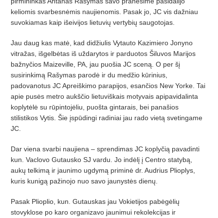
pirmininkas Antanas Rašymas savo pranešime pasidalijo
keliomis svarbesnėmis naujienomis. Pasak jo, JC vis dažniau
suvokiamas kaip išeivijos lietuvių vertybių saugotojas.
Jau daug kas matė, kad didžiulis Vytauto Kazimiero Jonyno
vitražas, išgelbėtas iš uždarytos ir parduotos Šiluvos Marijos
bažnyčios Maizeville, PA, jau puošia JC sceną. O per šį
susirinkimą Rašymas parodė ir du medžio kūrinius,
padovanotus JC Apreiškimo parapijos, esančios New Yorke. Tai
apie pusės metro aukščio lietuviškais motyvais apipavidalinta
koplytėlė su rūpintojėliu, puošta gintarais, bei panašios
stilistikos Vytis. Šie įspūdingi radiniai jau rado vietą svetingame
JC.
Dar viena svarbi naujiena – sprendimas JC koplyčią pavadinti
kun. Vaclovo Gutausko SJ vardu. Jo indėlį į Centro statybą,
aukų telkimą ir jaunimo ugdymą priminė dr. Audrius Plioplys,
kuris kunigą pažinojo nuo savo jaunystės dienų.
Pasak Plioplio, kun. Gutauskas jau Vokietijos pabėgėlių
stovyklose po karo organizavo jaunimui rekolekcijas ir