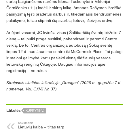
darbą baigiančioms narėms Elenai Tuskenytei ir Viktorijai
Černičenko už jų indėlį ir skirtą laiką. Antanas Rašymas išreiškė
pasiryžimą tęsti pradėtus darbus ir, tikėdamasis bendruomenės
palaikymo, toliau stiprinti šią svarbią lietuvių išeivijos erdvę.
Artėjant vasarai, JC kviečia visus į Šaltibarščių šventę birželio 7
dieną – tai puiki proga susitikti, pabendrauti ir paremti Centro
veiklą. Be to, Centras organizuoja autobusą į Šokių šventę
liepos 12 d. nuo Jaunimo centro iki McCormick Place. Tai patogi
ir maloni galimybė kartu pasiekti vieną didžiausių vasaros
lietuviškų renginių Čikagoje. Daugiau informacijos apie
registraciją – netrukus.
Straipsnis skelbtas laikraštyje „Draugas” (2026 m. gegužės 7 d.
numeryje, Vol. CXVll Nr. 37)
Etiketės
KUPRYTĖ-V.
Ankstesnis
Lietuvių kalba – tiltas tarp