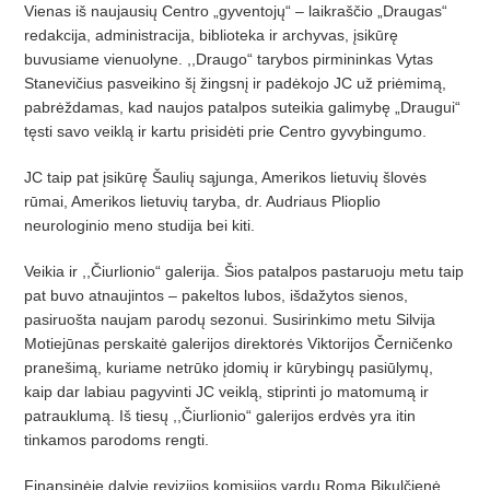
Vienas iš naujausių Centro „gyventojų“ – laikraščio „Draugas“
redakcija, administracija, biblioteka ir archyvas, įsikūrę
buvusiame vienuolyne. ,,Draugo“ tarybos pirmininkas Vytas
Stanevičius pasveikino šį žingsnį ir padėkojo JC už priėmimą,
pabrėždamas, kad naujos patalpos suteikia galimybę „Draugui“
tęsti savo veiklą ir kartu prisidėti prie Centro gyvybingumo.
JC taip pat įsikūrę Šaulių sąjunga, Amerikos lietuvių šlovės
rūmai, Amerikos lietuvių taryba, dr. Audriaus Plioplio
neurologinio meno studija bei kiti.
Veikia ir ,,Čiurlionio“ galerija. Šios patalpos pastaruoju metu taip
pat buvo atnaujintos – pakeltos lubos, išdažytos sienos,
pasiruošta naujam parodų sezonui. Susirinkimo metu Silvija
Motiejūnas perskaitė galerijos direktorės Viktorijos Černičenko
pranešimą, kuriame netrūko įdomių ir kūrybingų pasiūlymų,
kaip dar labiau pagyvinti JC veiklą, stiprinti jo matomumą ir
patrauklumą. Iš tiesų ,,Čiurlionio“ galerijos erdvės yra itin
tinkamos parodoms rengti.
Finansinėje dalyje revizijos komisijos vardu Roma Bikulčienė