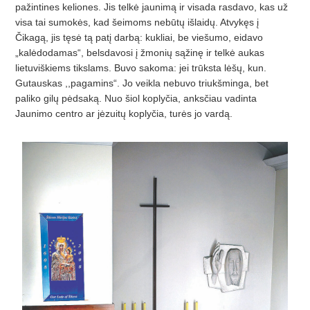
pažintines keliones. Jis telkė jaunimą ir visada rasdavo, kas už
visa tai sumokės, kad šeimoms nebūtų išlaidų. Atvykęs į
Čikagą, jis tęsė tą patį darbą: kukliai, be viešumo, eidavo
„kalėdodamas“, belsdavosi į žmonių sąžinę ir telkė aukas
lietuviškiems tikslams. Buvo sakoma: jei trūksta lėšų, kun.
Gutauskas ,,pagamins“. Jo veikla nebuvo triukšminga, bet
paliko gilų pėdsaką. Nuo šiol koplyčia, anksčiau vadinta
Jaunimo centro ar jėzuitų koplyčia, turės jo vardą.