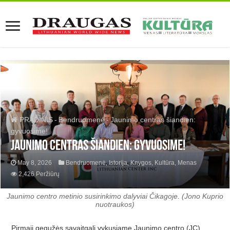
PRADINIS
-
Bendruomenė
-
Jaunimo centras šiandien:
gyvuosime!
Jaunimo centras šiandien: gyvuosime!
May 8, 2026
Bendruomenė
,
Istorija
,
Knygos
,
Kultūra
,
Menas
2,426 Peržiūrų
Jaunimo centro metinio susirinkimo dalyviai Čikagoje. (Jono Kuprio
nuotraukos)
Pirmąjį gegužės savaitgalį vykusiame Jaunimo centro (JC)