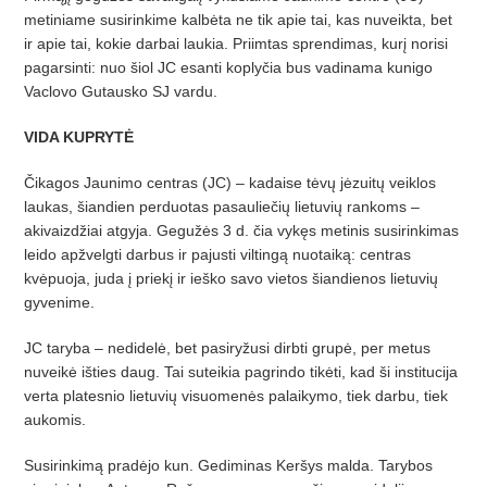
metiniame susirinkime kalbėta ne tik apie tai, kas nuveikta, bet
ir apie tai, kokie darbai laukia. Priimtas sprendimas, kurį norisi
pagarsinti: nuo šiol JC esanti koplyčia bus vadinama kunigo
Vaclovo Gutausko SJ vardu.
VIDA KUPRYTĖ
Čikagos Jaunimo centras (JC) – kadaise tėvų jėzuitų veiklos
laukas, šiandien perduotas pasauliečių lietuvių rankoms –
akivaizdžiai atgyja. Gegužės 3 d. čia vykęs metinis susirinkimas
leido apžvelgti darbus ir pajusti viltingą nuotaiką: centras
kvėpuoja, juda į priekį ir ieško savo vietos šiandienos lietuvių
gyvenime.
JC taryba – nedidelė, bet pasiryžusi dirbti grupė, per metus
nuveikė išties daug. Tai suteikia pagrindo tikėti, kad ši institucija
verta platesnio lietuvių visuomenės palaikymo, tiek darbu, tiek
aukomis.
Susirinkimą pradėjo kun. Gediminas Keršys malda. Tarybos