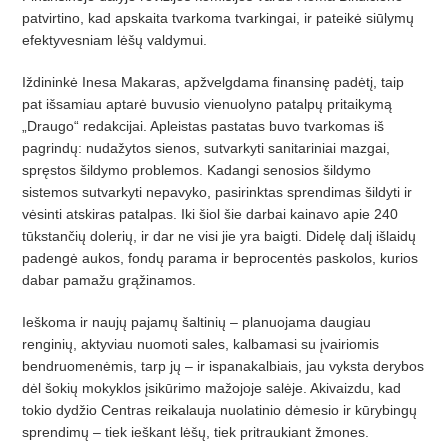
patvirtino, kad apskaita tvarkoma tvarkingai, ir pateikė siūlymų
efektyvesniam lėšų valdymui.
Iždininkė Inesa Makaras, apžvelgdama finansinę padėtį, taip
pat išsamiau aptarė buvusio vienuolyno patalpų pritaikymą
„Draugo“ redakcijai. Apleistas pastatas buvo tvarkomas iš
pagrindų: nudažytos sienos, sutvarkyti sanitariniai mazgai,
spręstos šildymo problemos. Kadangi senosios šildymo
sistemos sutvarkyti nepavyko, pasirinktas sprendimas šildyti ir
vėsinti atskiras patalpas. Iki šiol šie darbai kainavo apie 240
tūkstančių dolerių, ir dar ne visi jie yra baigti. Didelę dalį išlaidų
padengė aukos, fondų parama ir beprocentės paskolos, kurios
dabar pamažu grąžinamos.
Ieškoma ir naujų pajamų šaltinių – planuojama daugiau
renginių, aktyviau nuomoti sales, kalbamasi su įvairiomis
bendruomenėmis, tarp jų – ir ispanakalbiais, jau vyksta derybos
dėl šokių mokyklos įsikūrimo mažojoje salėje. Akivaizdu, kad
tokio dydžio Centras reikalauja nuolatinio dėmesio ir kūrybingų
sprendimų – tiek ieškant lėšų, tiek pritraukiant žmones.