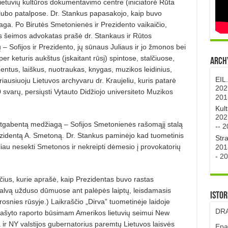
ietuvių kultūros dokumentavimo centre (iniciatorė Rūta
klubo patalpose. Dr. Stankus papasakojo, kaip buvo
ga. Po Birutės Smetonienės ir Prezidento vaikaičio,
s šeimos advokatas prašė dr. Stankaus ir Rūtos
tų – Sofijos ir Prezidento, jų sūnaus Juliaus ir jo žmonos bei
er keturis aukštus (įskaitant rūsį) spintose, stalčiuose,
Archy
ntus, laiškus, nuotraukas, knygas, muzikos leidinius,
EIL
yriausiuoju Lietuvos archyvaru dr. Kraujeliu, kuris patarė
202
svarų, persiųsti Vytauto Didžiojo universiteto Muzikos
201
Kul
202
atgabentą medžiagą – Sofijos Smetonienės rašomąjį stalą
--
2
zidentą A. Smetoną. Dr. Stankus paminėjo kad tuometinis
Str
liau nesekti Smetonos ir nekreipti dėmesio į provokatorių
201
-
20
ščius, kurie aprašė, kaip Prezidentas buvo rastas
lvą užduso dūmuose ant palėpės laiptų, leisdamasis
Istor
osnies rūsyje.) Laikraščio „Dirva” tuometinėje laidoje
DRA
rašyto raporto būsimam Amerikos lietuvių seimui New
r NY valstijos gubernatorius paremtų Lietuvos laisvės
Epa