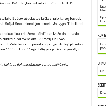
tikimo su JAV valstybės sekretorium Cordel Hull dėl
Epa
Mena
Epa
taliuko išdėstė užuojautos laiškus, prie karstų buvusių
Dra
ui, Sofijai Smetonienei, jos seseriai Jadvygai Tūbelienei.
priglaudžiau prie žemės širdį” parsivežė daug naujos
Kont
us subtitrus, tai švenčiant 100 metų Lietuvos
Rašt
 dail. Zabielavičiaus parodos apie „piatilietką” plakatus,
paš
ino 1990 m. kovo 11-ąją, būtų proga visa tai pasiūlyti
DRAUG
vių kultūros dokumentavimo centro patikėtinis.
Lit
Sekit
Dra