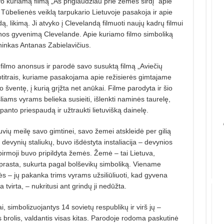
kuriamą filmą „Aš priglaudžiau prie žemės širdį” apie
Tūbelienės veiklą tarpukario Lietuvoje pasakoja ir apie
ą, likimą. Ji atvyko į Clevelandą filmuoti naujų kadrų filmui
nos gyvenimą Clevelande. Apie kuriamo filmo simboliką
ninkas Antanas Zabielavičius.
ilmo anonsus ir parodė savo susuktą filmą „Aviečių
ubtitrais, kuriame pasakojama apie režisierės gimtajame
ventę, į kurią grįžta net anūkai. Filme parodyta ir šio
ams vyrams belieka susieiti, išlenkti naminės taurelę,
anto priespaudą ir užtraukti lietuvišką dainelę.
uvių meilę savo gimtinei, savo žemei atskleidė per gilią
devynių staliukų, buvo išdėstyta instaliacija – devynios
pirmoji buvo pripildyta žemės. Žemė – tai Lietuva,
paprasta, sukurta pagal bolševikų simboliką. Viename
inės – jų pakanka trims vyrams užsiliūliuoti, kad gyvena
tvirta, – nukritusi ant grindų ji nedūžta.
ai, simbolizuojantys 14 sovietų respublikų ir virš jų –
is brolis, valdantis visas kitas. Parodoje rodoma paskutinė