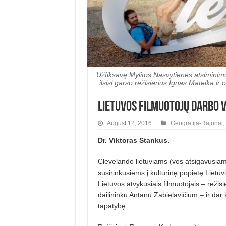
Užfiksavę Mylitos Nasvytienės atsimini
ilsisi garso režisierius Ignas Mateika i
Lietuvos filmuotojų darbo 
August 12, 2016
Geografija-Rajonai
,
Dr. Viktoras Stankus.
Clevelando lietuviams (vos atsigavusiam
susirinkusiems į kultūrinę popietę Lietuv
Lietuvos atvykusiais filmuotojais – rež
dailininku Antanu Zabielavičium – ir dar ka
tapatybę.