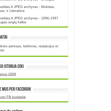
veldas.lt JPEG archyvas - Mokslas,
s, ir Literatūra
veldas.lt JPEG archyvas - 1996-1997
ugas anglų kalba
aktai
inės adresas, telefonai, redakcijos el.
tas
O istorija (EN)
uanus 2009
e mus per Facebook
ugo FB puslapiai