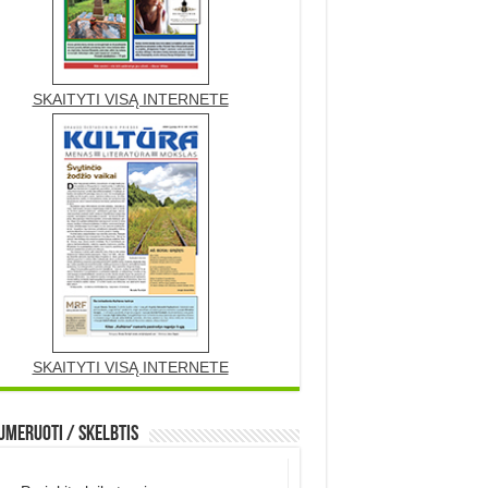
SKAITYTI VISĄ INTERNETE
SKAITYTI VISĄ INTERNETE
meruoti / Skelbtis