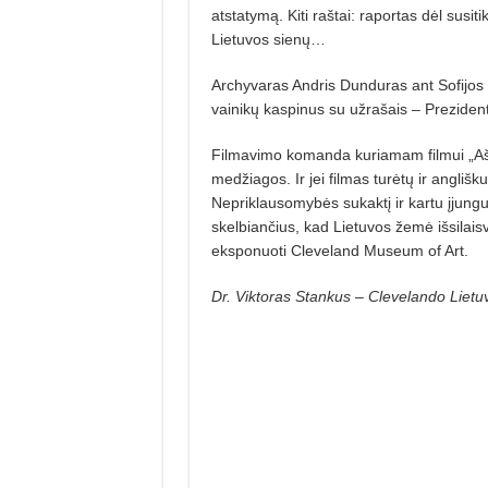
atstatymą. Kiti raštai: raportas dėl susi
Lietuvos sienų…
Archyvaras Andris Dunduras ant Sofijos s
vainikų kaspinus su užrašais – Prezident
Filmavimo komanda kuriamam filmui „Aš 
medžiagos. Ir jei filmas turėtų ir anglišk
Nepriklausomybės sukaktį ir kartu įjungus
skelbiančius, kad Lietuvos žemė išsilaisv
eksponuoti Cleveland Museum of Art.
Dr. Viktoras Stankus – Clevelando Lietu