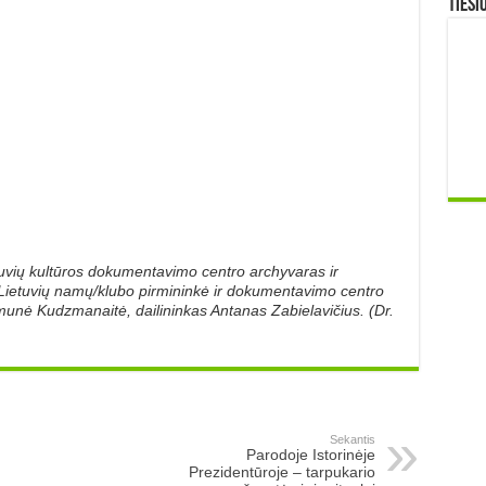
TIESI
uvių kultūros dokumentavimo centro archyvaras ir
, Lietuvių namų/klubo pirmininkė ir dokumentavimo centro
munė Kudzmanaitė, dailininkas Antanas Zabielavičius. (Dr.
Sekantis
Parodoje Istorinėje
Prezidentūroje – tarpukario