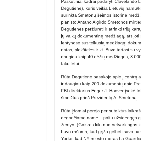
Paskutiniai kadrai padaryti Clevelando L
Degutienė), kuris veikia Lietuvių namų/
surinkta Smetonų šeimos istorinė medžia
pianisto Antano Algirdo Smetonos mirtie
Degutienės peržiūrėti ir atrinkti trijų kar
jų vaikų dokumentinę medžiagą, atsijoti p
lentynose susitelkusią medžiagą: dokume
natas, plokšteles ir kt. Buvo tartasi su v
daugiau kaip 40 dėžių medžiagos, 3 000 
fakultetui.
Rūta Degutienė pasakojo apie į centrą 
ir daugiau kaip 200 dokumentų apie Pre
FBI direktorius Edgar J. Hoover įsakė to
šmeižtus prieš Prezidentą A. Smetoną.
Rūta įdomiai perėjo per sutelktus laikra
degančiame name – paltu užsidengęs ga
žemyn. (Gaisras kilo nuo netvarkingos kr
buvo rašoma, kad grįžo gelbėti savo pa
Yorke, kad NY miesto meras La Guardia i