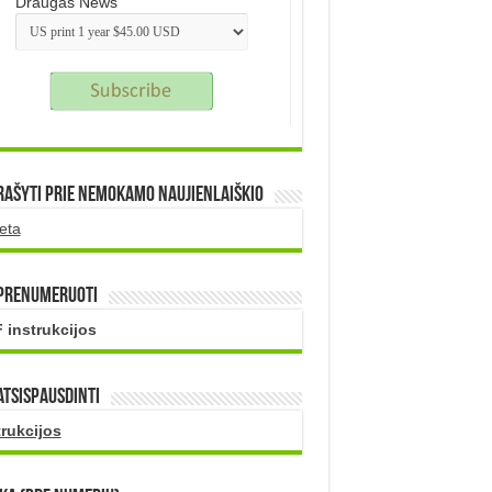
Draugas News
rašyti prie nemokamo naujienlaiškio
eta
 prenumeruoti
 instrukcijos
atsispausdinti
trukcijos