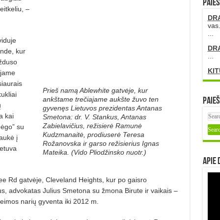
PAIEŠ
eitkeliu, –
DR
vas.
...
viduje
DR
ande, kur
...
užduso
KIT
ajame
siaurais
Prieš namą Ablewhite gatvėje, kur
ukliai
ankštame trečiajame aukšte žuvo ten
Paieš
ų
gyvenęs Lietuvos prezidentas Antanas
a kai
Smetona: dr. V. Stankus, Antanas
Zabielavičius, režisierė Ramunė
bėgo” su
Kudzmanaitė, prodiuserė Teresa
aukė į
Rožanovska ir garso režisierius Ignas
ietuva
Mateika. (Vido Pliodžinsko nuotr.)
Apie 
e Rd gatvėje, Cleveland Heights, kur po gaisro
s, advokatas Julius Smetona su žmona Birute ir vaikais –
šeimos narių gyventa iki 2012 m.