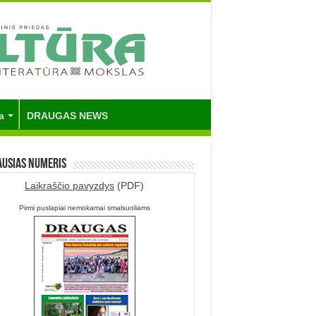
a
DRAUGAS NEWS
ausias numeris
Laikraščio pavyzdys
(PDF)
Pirmi puslapiai nemokamai smalsuoliams