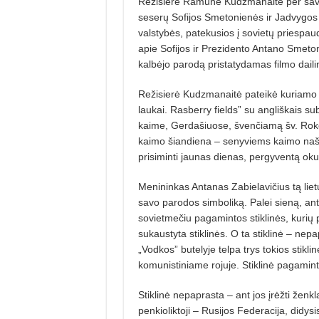
Režisierė Ramunė Kudzmanaitė per savo 
seserų Sofijos Smetonienės ir Jadvygos 
valstybės, patekusios į sovietų priespaud
apie Sofijos ir Prezidento Antano Smeto
kalbėjo parodą pristatydamas filmo daili
Režisierė Kudzmanaitė pateikė kuriamo f
laukai. Rasberry fields” su angliškais s
kaime, Gerdašiuose, švenčiamą šv. Roko š
kaimo šiandiena – senyviems kaimo našli
prisiminti jaunas dienas, pergyventą okup
Menininkas Antanas Zabielavičius tą liet
savo parodos simboliką. Palei sieną, ant 
sovietmečiu pagamintos stiklinės, kurių 
sukaustyta stiklinės. O ta stiklinė – ne
„Vodkos” butelyje telpa trys tokios stikl
komunistiniame rojuje. Stiklinė pagaminta 
Stiklinė nepaprasta – ant jos įrėžti ženkl
penkioliktoji – Rusijos Federacija, didys