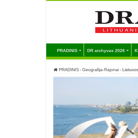
PRADINIS
DR archyvas 2026
K
PRADINIS
-
Geografija-Rajonai
-
Lietuvo