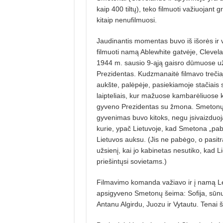
kaip 400 tiltų), teko filmuoti važiuojant gr
kitaip nenufilmuosi.
Jaudinantis momentas buvo iš išorės ir 
filmuoti namą Ablewhite gatvėje, Clevel
1944 m. sausio 9-ąją gaisro dūmuose 
Prezidentas. Kudzmanaitė filmavo treči
aukšte, palėpėje, pasiekiamoje stačiais 
laipteliais, kur mažuose kambarėliuose k
gyveno Prezidentas su žmona. Smeton
gyvenimas buvo kitoks, negu įsivaizduoj
kurie, ypač Lietuvoje, kad Smetona „pa
Lietuvos auksu. (Jis ne pabėgo, o pasitr
užsienį, kai jo kabinetas nesutiko, kad L
priešintųsi sovietams.)
Filmavimo komanda važiavo ir į namą Le
apsigyveno Smetonų šeima: Sofija, sūnu
Antanu Algirdu, Juozu ir Vytautu. Tenai 