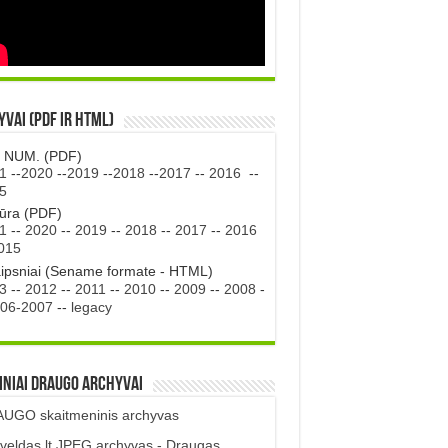
vai (PDF ir HTML)
. NUM. (PDF)
1
--
2020
--
2019
--
2018
--
2017
--
2016
--
5
tūra (PDF)
1
--
2020
--
2019
--
2018
--
2017
--
2016
015
aipsniai (Sename formate - HTML)
3
--
2012
--
2011
--
2010
--
2009
--
2008
-
06-2007
--
legacy
iniai DRAUGO Archyvai
UGO skaitmeninis archyvas
veldas.lt JPEG archyvas - Draugas