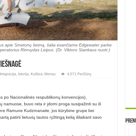
mus apie Smetonų šeimą, šalia esančiame Edgewater parke
r operatorius Rimvydas Leipus. (Dr. Viktoro Stankaus nuotr.)
viešnagė
Imigracija
,
Istorija
,
Kultūra
,
Menas
4,071 Peržiūrų
s po Nacionalinės respublikonų konvencijos),
ių namuose, buvo reta ir įdomi proga susipažinti su iš
isiere Ramune Kudzmanaite, jos kūrybine grupe bei
rtą patirti lietuvių tautos ryžtingą kelią išlaikant savo
Prenu