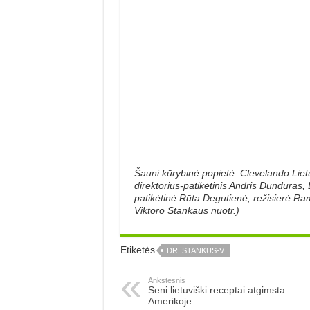
Šauni kūrybinė popietė. Clevelando Liet
direktorius-patikėtinis Andris Dunduras
patikėtinė Rūta Degutienė, režisierė Ra
Viktoro Stankaus nuotr.)
Etiketės
DR. STANKUS-V.
Ankstesnis
Seni lietuviški receptai atgimsta
Amerikoje