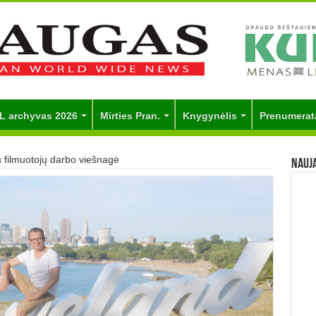
L archyvas 2026
Mirties Pran.
Knygynėlis
Prenumerat
s filmuotojų darbo viešnagė
Nauj