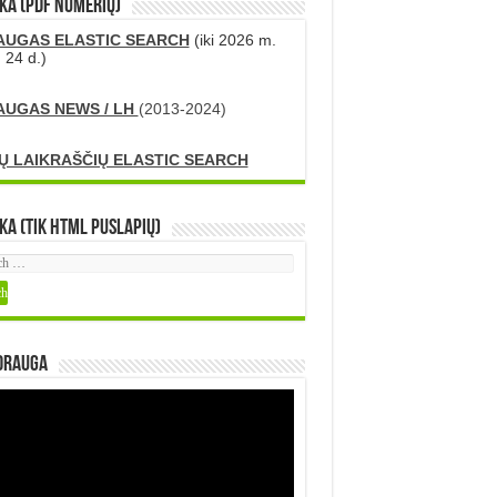
KA (PDF numerių)
AUGAS ELASTIC SEARCH
(iki 2026 m.
 24 d.)
AUGAS NEWS / LH
(2013-2024)
Ų LAIKRAŠČIŲ ELASTIC SEARCH
ka (tik HTML puslapių)
DRAUGA