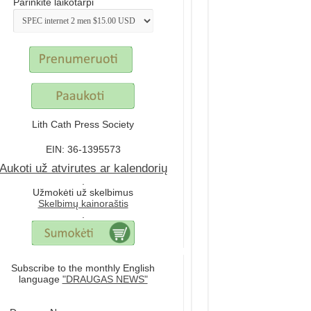
Parinkite laikotarpi
Lith Cath Press Society
EIN: 36-1395573
Aukoti už atvirutes ar kalendorių
.
Užmokėti už skelbimus
Skelbimų kainoraštis
.
Subscribe to the monthly English
language
"DRAUGAS NEWS"