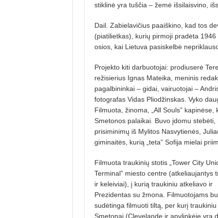
stiklinė yra tuščia – žemė išsilaisvino, išs
Dail. Zabielavičius paaiškino, kad tos d
(piatilietkas), kurių pirmoji pradėta 19
osios, kai Lietuva pasiskelbė nepriklau
Projekto kiti darbuotojai: prodiuserė T
režisierius Ignas Mateika, meninis reda
pagalbininkai – gidai, vairuotojai – Andr
fotografas Vidas Pliodžinskas. Vyko daug
Filmuota, žinoma, „All Souls” kapinėse, ku
Smetonos palaikai. Buvo įdomu stebėti, 
prisiminimų iš Mylitos Nasvytienės, Ju
giminaitės, kurią „teta” Sofija mielai pri
Filmuota traukinių stotis „Tower City Uni
Terminal” miesto centre (atkeliaujantys t
ir keleiviai), į kurią traukiniu atkeliavo ir
Prezidentas su žmona. Filmuotojams b
sudėtinga filmuoti tiltą, per kurį traukiniu
Smetonai (Clevelande ir apylinkėje yra 