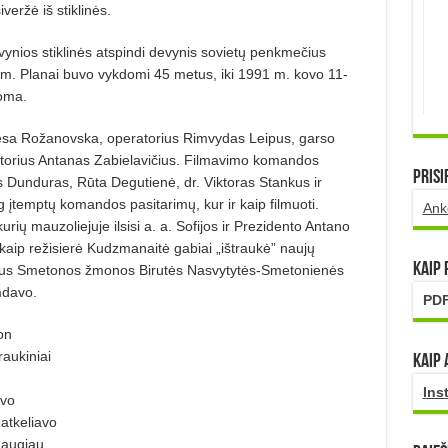
iveržė iš stiklinės.
evynios stiklinės atspindi devynis sovietų penkmečius
46 m. Planai buvo vykdomi 45 metus, iki 1991 m. kovo 11-
soma.
eresa Rožanovska, operatorius Rimvydas Leipus, garso
ktorius Antanas Zabielavičius. Filmavimo komandos
Prisi
is Dunduras, Rūta Degutienė, dr. Viktoras Stankus ir
 įtemptų komandos pasitarimų, kur ir kaip filmuoti.
Ank
rių mauzoliejuje ilsisi a. a. Sofijos ir Prezidento Antano
kaip režisierė Kudzmanaitė gabiai „ištraukė” naujų
Kaip
liaus Smetonos žmonos Birutės Nasvytytės-Smetonienės
imdavo.
PDF
on
raukiniai
Kaip 
Ins
uvo
 atkeliavo
daugiau