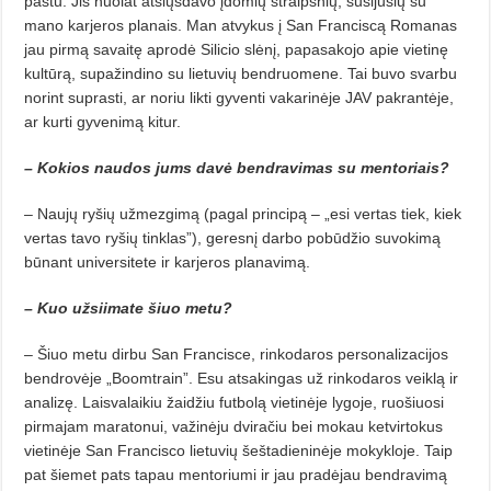
paštu. Jis nuolat atsiųsdavo įdomių straipsnių, susijusių su
mano karjeros planais. Man atvykus į San Franciscą Romanas
jau pirmą savaitę aprodė Silicio slėnį, papasakojo apie vietinę
kultūrą, supažindino su lietuvių bendruomene. Tai buvo svarbu
norint suprasti, ar noriu likti gyventi vakarinėje JAV pakrantėje,
ar kurti gyvenimą kitur.
– Kokios naudos jums davė bendravimas su mentoriais?
– Naujų ryšių užmezgimą (pagal principą – „esi vertas tiek, kiek
vertas tavo ryšių tinklas”), geresnį darbo pobūdžio suvokimą
būnant universitete ir karjeros planavimą.
– Kuo užsiimate šiuo metu?
– Šiuo metu dirbu San Francisce, rinkodaros personalizacijos
bendrovėje „Boomtrain”. Esu atsakingas už rinkodaros veiklą ir
analizę. Laisvalaikiu žaidžiu futbolą vietinėje lygoje, ruošiuosi
pirmajam maratonui, važinėju dviračiu bei mokau ketvirtokus
vietinėje San Francisco lietuvių šeštadieninėje mokykloje. Taip
pat šiemet pats tapau mentoriumi ir jau pradėjau bendravimą