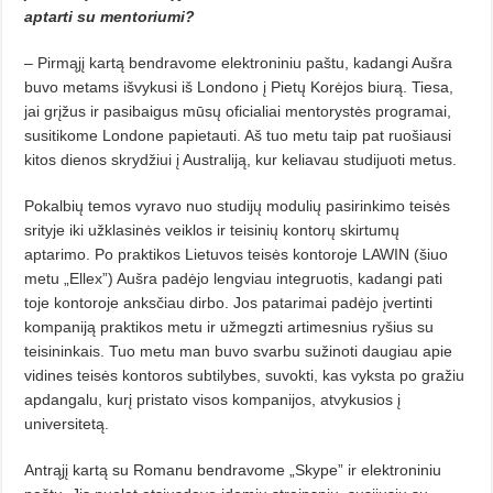
aptarti su mentoriumi?
– Pirmąjį kartą bendravome elektroniniu paštu, kadangi Aušra
buvo metams išvykusi iš Londono į Pietų Korėjos biurą. Tiesa,
jai grįžus ir pasibaigus mūsų oficialiai mentorystės programai,
susitikome Londone papietauti. Aš tuo metu taip pat ruošiausi
kitos dienos skrydžiui į Australiją, kur keliavau studijuoti metus.
Pokalbių temos vyravo nuo studijų modulių pasirinkimo teisės
srityje iki užklasinės veiklos ir teisinių kontorų skirtumų
aptarimo. Po praktikos Lietuvos teisės kontoroje LAWIN (šiuo
metu „Ellex”) Aušra padėjo lengviau integruotis, kadangi pati
toje kontoroje anksčiau dirbo. Jos patarimai padėjo įvertinti
kompaniją praktikos metu ir užmegzti artimesnius ryšius su
teisininkais. Tuo metu man buvo svarbu sužinoti daugiau apie
vidines teisės kontoros subtilybes, suvokti, kas vyksta po gražiu
apdangalu, kurį pristato visos kompanijos, atvykusios į
universitetą.
Antrąjį kartą su Romanu bendravome „Skype” ir elektroniniu