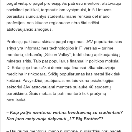
pagal vietą, o pagal profesiją. Aš pati esu mentorė, atstovauju
socialinei politikai, tarptautiniam vystymuisi, ir iš Lietuvos
paraiškas siunčiantys studentai mane renkasi dėl mano
profesijos, nes kituose regionuose nėra šiai sričiai
atstovaujančio žmogaus.
Profesijų paklausa skiriasi pagal regionus. JAV populiariausios
sritys yra informacinės technologijos ir IT verslas – turime
mentorių, dirbančių „Silicon Valley”, todėl daug aplikuojančių į
minėtas sritis. Taip pat populiarūs finansai ir politikos mokslai.
D. Britanijoje tradiciškai dominuoja finansai. Skandinavijoje –
medicina ir rinkodara. Sričių populiarumas kas metai šiek tiek
keičiasi. Pavyzdžiui, praėjusiais metais viena psichologijos
sektoriui JAV atstovaujanti mentorė sulaukė 40 studentų
pareiškimų. Šiais metais ta pati mentorė tiek prašymų
nesulaukė.
– Kaip patys mentoriai vertina bendravimą su studentais?
Kas juos motyvuoja dalyvauti „LT Big Brother”?
– Dauguma mentorių, mano nuomone, nuoširdžiai nori padėti