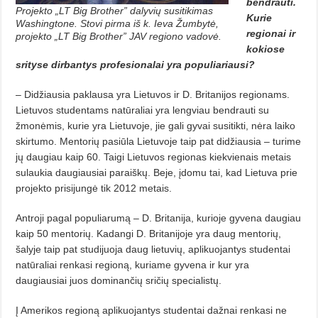
bendrauti.
Projekto „LT Big Brother” dalyvių susitikimas
Kurie
Washingtone. Stovi pirma iš k. Ieva Žumbytė,
regionai ir
projekto „LT Big Brother” JAV regiono vadovė.
kokiose
srityse dirbantys profesionalai yra populiariausi?
– Didžiausia paklausa yra Lietuvos ir D. Britanijos regionams.
Lietuvos studentams natūraliai yra lengviau bendrauti su
žmonėmis, kurie yra Lietuvoje, jie gali gyvai susitikti, nėra laiko
skirtumo. Mentorių pasiūla Lietuvoje taip pat didžiausia – turime
jų daugiau kaip 60. Taigi Lietuvos regionas kiekvienais metais
sulaukia daugiausiai paraiškų. Beje, įdomu tai, kad Lietuva prie
projekto prisijungė tik 2012 metais.
Antroji pagal populiarumą – D. Britanija, kurioje gyvena daugiau
kaip 50 mentorių. Kadangi D. Britanijoje yra daug mentorių,
šalyje taip pat studijuoja daug lietuvių, aplikuojantys studentai
natūraliai renkasi regioną, kuriame gyvena ir kur yra
daugiausiai juos dominančių sričių specialistų.
Į Amerikos regioną aplikuojantys studentai dažnai renkasi ne