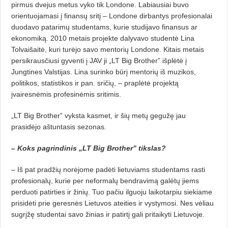
pirmus dvejus metus vyko tik Londone. Labiausiai buvo
orientuojamasi į finansų sritį – Londone dirbantys profesionalai
duodavo patarimų studentams, kurie studijavo finansus ar
ekonomiką. 2010 metais projekte dalyvavo studentė Lina
Tolvaišaitė, kuri turėjo savo mentorių Londone. Kitais metais
persikrausčiusi gyventi į JAV ji „LT Big Brother” išplėtė į
Jungtines Valstijas. Lina surinko būrį mentorių iš muzikos,
politikos, statistikos ir pan. sričių, – praplėtė projektą
įvairesnėmis profesinėmis sritimis.
„LT Big Brother” vyksta kasmet, ir šių metų gegužę jau
prasidėjo aštuntasis sezonas.
– Koks pagrindinis „LT Big Brother” tikslas?
– Iš pat pradžių norėjome padėti lietuviams studentams rasti
profesionalų, kurie per neformalų bendravimą galėtų jiems
perduoti patirties ir žinių. Tuo pačiu ilguoju laikotarpiu siekiame
prisidėti prie geresnės Lietuvos ateities ir vystymosi. Nes vėliau
sugrįžę studentai savo žinias ir patirtį gali pritaikyti Lietuvoje.