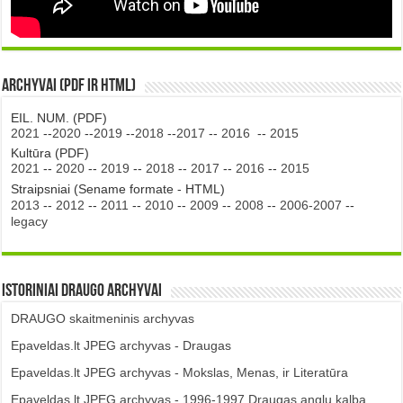
Archyvai (PDF ir HTML)
EIL. NUM. (PDF)
2021
--
2020
--
2019
--
2018
--
2017
--
2016
--
2015
Kultūra (PDF)
2021
--
2020
--
2019
--
2018
--
2017
--
2016
--
2015
Straipsniai (Sename formate - HTML)
2013
--
2012
--
2011
--
2010
--
2009
--
2008
--
2006-2007
--
legacy
Istoriniai DRAUGO Archyvai
DRAUGO skaitmeninis archyvas
Epaveldas.lt JPEG archyvas - Draugas
Epaveldas.lt JPEG archyvas - Mokslas, Menas, ir Literatūra
Epaveldas.lt JPEG archyvas - 1996-1997 Draugas anglų kalba