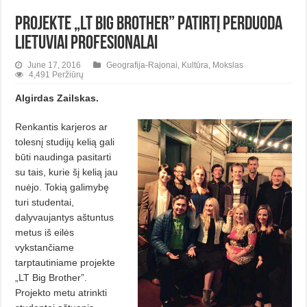
Projekte „LT Big Brother” patirtį perduoda
lietuviai profesionalai
June 17, 2016
Geografija-Rajonai
,
Kultūra
,
Mokslas
4,491 Peržiūrų
Algirdas Zailskas.
Renkantis karjeros ar
tolesnį studijų kelią gali
būti naudinga pasitarti
su tais, kurie šį kelią jau
nuėjo. Tokią galimybę
turi studentai,
dalyvaujantys aštuntus
metus iš eilės
vykstančiame
tarptautiniame projekte
„LT Big Brother”.
Projekto metu atrinkti