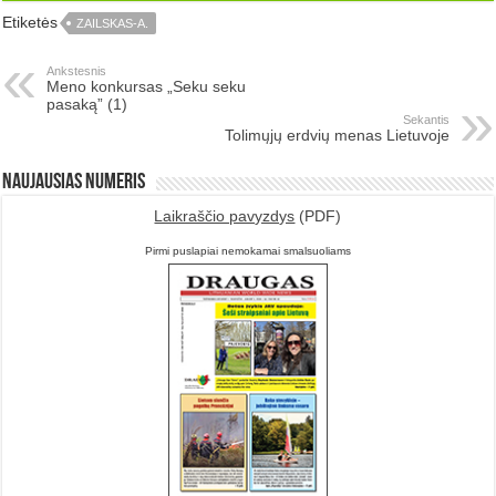
Etiketės
ZAILSKAS-A.
Ankstesnis
Meno konkursas „Seku seku
pasaką” (1)
Sekantis
Tolimųjų erdvių menas Lietuvoje
Naujausias numeris
Laikraščio pavyzdys
(PDF)
Pirmi puslapiai nemokamai smalsuoliams