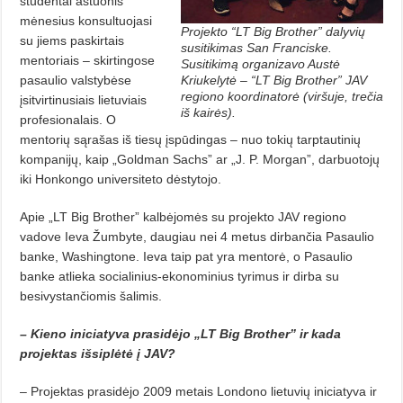
studentai aštuonis
mėnesius konsultuojasi
Projekto “LT Big Brother” dalyvių
su jiems paskirtais
susitikimas San Franciske.
mentoriais – skirtingose
Susitikimą organizavo Austė
pasaulio valstybėse
Kriukelytė – “LT Big Brother” JAV
regiono koordinatorė (viršuje, trečia
įsitvirtinusiais lietuviais
iš kairės).
profesionalais. O
mentorių sąrašas iš tiesų įspūdingas – nuo tokių tarptautinių
kompanijų, kaip „Goldman Sachs” ar „J. P. Morgan”, darbuotojų
iki Honkongo universiteto dėstytojo.
Apie „LT Big Brother” kalbėjomės su projekto JAV regiono
vadove Ieva Žumbyte, daugiau nei 4 metus dirbančia Pasaulio
banke, Washingtone. Ieva taip pat yra mentorė, o Pasaulio
banke atlieka socialinius-ekonominius tyrimus ir dirba su
besivystančiomis šalimis.
– Kieno iniciatyva prasidėjo „LT Big Brother” ir kada
projektas išsiplėtė į JAV?
– Projektas prasidėjo 2009 metais Londono lietuvių iniciatyva ir