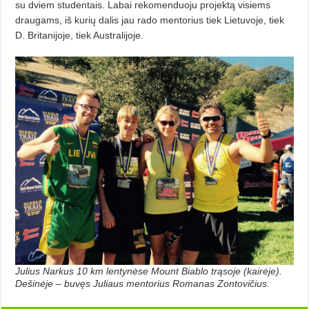
su dviem studentais. Labai rekomenduoju projektą visiems
draugams, iš kurių dalis jau rado mentorius tiek Lietuvoje, tiek
D. Britanijoje, tiek Australijoje.
Julius Narkus 10 km lentynėse Mount Biablo trąsoje (kairėje).
Dešinėje – buvęs Juliaus mentorius Romanas Zontovičius.