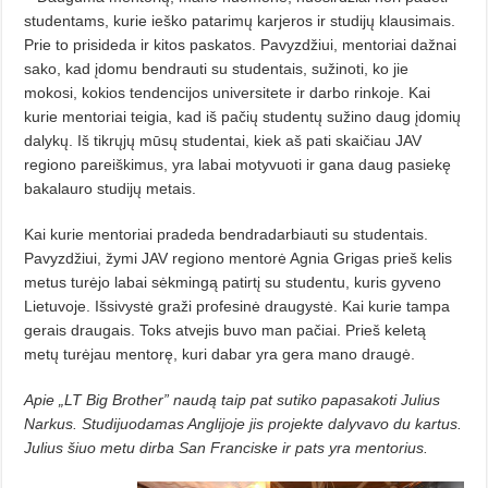
studentams, kurie ieško patarimų karjeros ir studijų klausimais.
Prie to prisideda ir kitos paskatos. Pavyzdžiui, mentoriai dažnai
sako, kad įdomu bendrauti su studentais, sužinoti, ko jie
mokosi, kokios tendencijos universitete ir darbo rinkoje. Kai
kurie mentoriai teigia, kad iš pačių studentų sužino daug įdomių
dalykų. Iš tikrųjų mūsų studentai, kiek aš pati skaičiau JAV
regiono pareiškimus, yra labai motyvuoti ir gana daug pasiekę
bakalauro studijų metais.
Kai kurie mentoriai pradeda bendradarbiauti su studentais.
Pavyzdžiui, žymi JAV regiono mentorė Agnia Grigas prieš kelis
metus turėjo labai sėkmingą patirtį su studentu, kuris gyveno
Lietuvoje. Išsivystė graži profesinė draugystė. Kai kurie tampa
gerais draugais. Toks atvejis buvo man pačiai. Prieš keletą
metų turėjau mentorę, kuri dabar yra gera mano draugė.
Apie „LT Big Brother” naudą taip pat sutiko papasakoti Julius
Narkus. Studijuodamas Anglijoje jis projekte dalyvavo du kartus.
Julius šiuo metu dirba San Franciske ir pats yra mentorius.