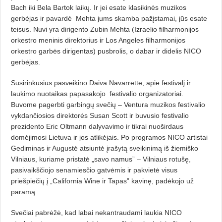
Bach iki Bela Bartok laikų. Ir jei esate klasikinės muzikos
gerbėjas ir pavardė
Mehta jums skamba pažįstamai, jūs esate
teisus. Nuvi yra dirigento Zubin Mehta (Izraelio filharmonijos
orkestro meninis direktorius ir Los Angeles filharmonijos
orkestro garbės dirigentas) pusbrolis, o dabar ir didelis NICO
gerbėjas.
Susirinkusius pasveikino Daiva Navarrette, apie festivalį ir
laukimo nuotaikas papasakojo
festivalio organizatoriai.
Buvome pagerbti garbingų svečių – Ventura muzikos festivalio
vykdančiosios direktorės Susan Scott ir buvusio festivalio
prezidento Eric Oltmann dalyvavimo ir tikrai nuoširdaus
domėjimosi Lietuva ir jos atlikėjais. Po programos NICO artistai
Gediminas ir Augustė atsiuntė įrašytą sveikinimą iš žiemiško
Vilniaus, kuriame pristatė „savo namus” – Vilniaus rotušę,
pasivaikščiojo senamiesčio gatvėmis ir pakvietė visus
priešpiečių į „California Wine ir Tapas” kavinę, padėkojo už
paramą.
Svečiai pabrėžė, kad labai nekantraudami laukia NICO