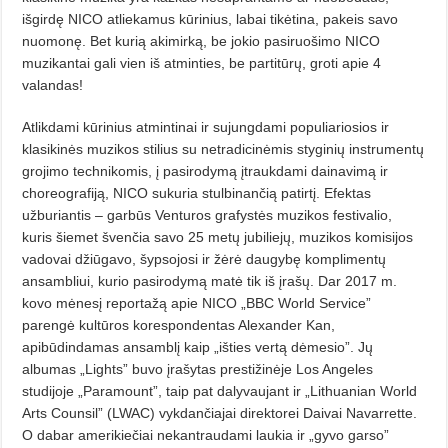
išgirdę NICO atliekamus kūrinius, labai tikėtina, pakeis savo
nuomonę. Bet kurią akimirką, be jokio pasiruošimo NICO
muzikantai gali vien iš atminties, be partitūrų, groti apie 4
valandas!
Atlikdami kūrinius atmintinai ir sujungdami populiariosios ir
klasikinės muzikos stilius su netradicinėmis styginių instrumentų
grojimo technikomis, į pasirodymą įtraukdami dainavimą ir
choreografiją, NICO sukuria stulbinančią patirtį. Efektas
užburiantis – garbūs Venturos grafystės muzikos festivalio,
kuris šiemet švenčia savo 25 metų jubiliejų, muzikos komisijos
vadovai džiūgavo, šypsojosi ir žėrė daugybę komplimentų
ansambliui, kurio pasirodymą matė tik iš įrašų. Dar 2017 m.
kovo mėnesį reportažą apie NICO „BBC World Service”
parengė kultūros korespondentas Alexander Kan,
apibūdindamas ansamblį kaip „išties vertą dėmesio”. Jų
albumas „Lights” buvo įrašytas prestižinėje Los Angeles
studijoje „Paramount”, taip pat dalyvaujant ir „Lithuanian World
Arts Counsil” (LWAC) vykdančiajai direktorei Daivai Navarrette.
O dabar amerikiečiai nekantraudami laukia ir „gyvo garso”