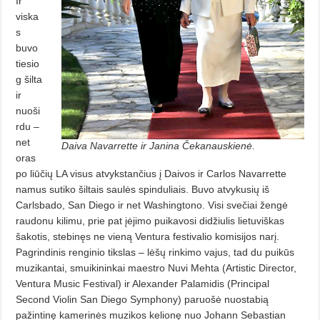
Ir
viska
s
buvo
tiesio
g šilta
ir
nuoši
rdu –
net
Daiva Navarrette ir Janina Čekanauskienė.
oras
po liūčių LA visus atvykstančius į Daivos ir Carlos Navarrette
namus sutiko šiltais saulės spinduliais. Buvo atvykusių iš
Carlsbado, San Diego ir net Washingtono. Visi svečiai žengė
raudonu kilimu, prie pat įėjimo puikavosi didžiulis lietuviškas
šakotis, stebinęs ne vieną Ventura festivalio komisijos narį.
Pagrindinis renginio tikslas – lėšų rinkimo vajus, tad du puikūs
muzikantai, smuikininkai maestro Nuvi Mehta (Artistic Director,
Ventura Music Festival) ir Alexander Palamidis (Principal
Second Violin San Diego Symphony) paruošė nuostabią
pažintinę kamerinės muzikos kelionę nuo Johann Sebastian