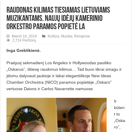
Raudonas kilimas tiesiamas lietuviams
muzikantams. Naujų idėjų kamerinio
orkestro paramos popietė LA
March 18, 2019
Kultūra
,
Muzika
,
Renginiai
2,724 Peržiūrų
Inga Greblikienė.
Praėjusį sekmadienį Los Angeles ir Hollywoodas pasitiko
„Oskarus”, ištiesę raudonus kilimus… Tad buvo tikrai smagu ir
įdomu dalyvauti jaukioje ir labai elegantiškoje New Ideas
Chamber Orchestra (NICO) paramos popietėje „Oskaro”
vertuose Daivos ir Carlos Navarrette namuose.
Ir
būten
t to
„Oska
ro”,