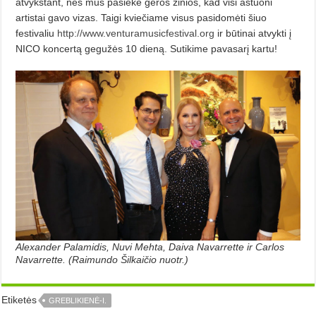
atvykstant, nes mus pasiekė geros žinios, kad visi aštuoni
artistai gavo vizas. Taigi kviečiame visus pasidomėti šiuo
festivaliu
http://www.venturamusicfestival.org
ir būtinai atvykti į
NICO koncertą gegužės 10 dieną. Sutikime pavasarį kartu!
Alexander Palamidis, Nuvi Mehta, Daiva Navarrette ir Carlos
Navarrette. (Raimundo Šilkaičio nuotr.)
Etiketės
GREBLIKIENĖ-I.