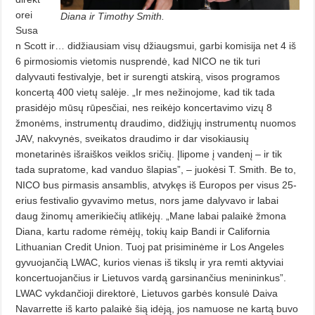
orei
Diana ir Timothy Smith.
Susa
n Scott ir… didžiausiam visų džiaugsmui, garbi komisija net 4 iš
6 pirmosiomis vietomis nusprendė, kad NICO ne tik turi
dalyvauti festivalyje, bet ir surengti atskirą, visos programos
koncertą 400 vietų salėje. „Ir mes nežinojome, kad tik tada
prasidėjo mūsų rūpesčiai, nes reikėjo koncertavimo vizų 8
žmonėms, instrumentų draudimo, didžiųjų instrumentų nuomos
JAV, nakvynės, sveikatos draudimo ir dar visokiausių
monetarinės išraiškos veiklos sričių. Įlipome į vandenį – ir tik
tada supratome, kad vanduo šlapias”, – juokėsi T. Smith. Be to,
NICO bus pirmasis ansamblis, atvykęs iš Europos per visus 25-
erius festivalio gyvavimo metus, nors jame dalyvavo ir labai
daug žinomų amerikiečių atlikėjų. „Mane labai palaikė žmona
Diana, kartu radome rėmėjų, tokių kaip Bandi ir California
Lithuanian Credit Union. Tuoj pat prisiminėme ir Los Angeles
gyvuojančią LWAC, kurios vienas iš tikslų ir yra remti aktyviai
koncertuojančius ir Lietuvos vardą garsinančius menininkus”.
LWAC vykdančioji direktorė, Lietuvos garbės konsulė Daiva
Navarrette iš karto palaikė šią idėją, jos namuose ne kartą buvo