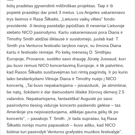
būtų pradėtas įgyvendinti milžiniškas projektas. Taip ir ši
popietė prasidėjo dar prieš 3 metus. Los Angeles vakarieniavo
trys šeimos ir Rasa Šilkaitis, „Lietuvos vaikų vilties” fondo
prezidentė. Ji tiesiog pasidalijo įspūdžiais iš neseniai Lietuvoje
stebėto NICO pasirodymo. Kartu vakarieniavusi pora Diana ir
Timothy Smith atidžiai išklausė ir susidomėjo, juolab kad
T.
Smith yra Venturos festivalio tarybos narys, su žmona Diana
kartu ir festivalio rėmėjai. Po kelių mėnesių D. Smithjau
Europoje, Provance, susitiko savo draugę Jūratę Jussaud, kuri
jau buvo rėmusi NICO koncertavimą Europoje, ir tik patvirtino,
kad Rasos Šilkaitis susižavėjimas turi rimtą pagrindą. Ir po kurio
laiko besilankydami Vilniuje Diana ir Timothy nuėjo į NICO
koncertą. „Tai buvo nepakartojama – įsivaizduok,
jie atmintinai,
be natų, šokdami ir dar dainuodami išlaikė žiūrovų dėmesį 2.5
valandos. Nepakartojama, fantastiška! Augustė po savo
pasirodymo tiesiog viduryje koncerto paskendo gėlėse – tas
Amerikoje yra neįsivaizduojama, atlikėjai gauna gėlių tik po
koncerto”, – pasakojo T. Smith. „Ir tada supratau, ką Rasa
Šilkaitis norėjo mums papasakoti – buvo aišku, kad NICO
būtinai turi pasirodyti Venturos grafystės muzikos festivalyje”.