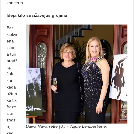
koncerto.
Idėja kilo susižavėjus grojimu
Bet
kiekvi
ena
istorij
a turi
pradž
ią.
Juk
kai
kada
užten
ka tik
frazė
s ar
žodži
Daiva Navarrette (d.) ir Nijolė Lember­tie­nė.
o,
kad