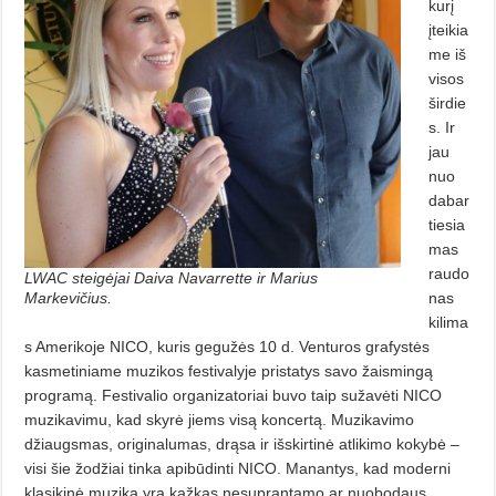
kurį
įteikia
me iš
visos
širdie
s. Ir
jau
nuo
dabar
tiesia
mas
raudo
LWAC steigėjai Daiva Navarrette ir Marius
nas
Markevičius.
kilima
s Amerikoje NICO, kuris gegužės 10 d. Venturos grafystės
kasmetiniame muzikos festivalyje pristatys savo žaismingą
programą. Festivalio organizatoriai buvo taip sužavėti NICO
muzikavimu, kad skyrė jiems visą koncertą. Muzikavimo
džiaugsmas, originalumas, drąsa ir išskirtinė atlikimo kokybė –
visi šie žodžiai tinka apibūdinti NICO. Manantys, kad moderni
klasikinė muzika yra kažkas nesuprantamo ar nuobodaus,