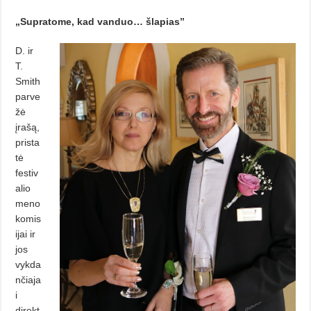
„Supratome, kad vanduo… šlapias”
D. ir
T.
Smith
parve
žė
įrašą,
prista
tė
festiv
alio
meno
komis
ijai ir
jos
vykda
nčiaja
i
direkt