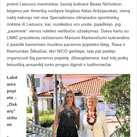
priimti Lietuvos menininkai: žavioji kulinarė Beata Nicholson,
bėgimui per Ameriką ruošęsis bėgikas Aidas Ardzijauskas, vieną
naktį nakvojo net visa Specialiosios olimpiados sportininkų
rinktinė iš Lietuvos, kai, nusileidus oro uoste, paaiškėjo, jog
„pasimetė” vienos nakties viešbučio užsakymas. Daiva kartu su
LWAC prezidentu režisieriumi Mariumi Markevičiumi subrandino
ir pasiūlė kamerinės muzikos paramos popietės idėją. Rasa ir
Raimundas Šilkaičiai, tikri NICO gerbėjai, taip pat padėjo
organizuoti šią paramos popietę, džiaugdamiesi, kad tokį puikų
lietuvišką ansamblį turės progos išgirsti ir kaliforniečiai.
Labd
aros
popi
etė –
„Osk
arų”
stiliu
mi