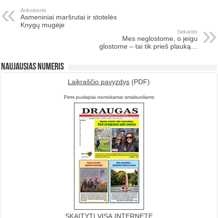
Ankstesnis
Asmeniniai maršrutai ir stotelės
Knygų mugėje
Sekantis
Mes neglostome, o jeigu
glostome – tai tik prieš plauką…
Naujausias numeris
Laikraščio pavyzdys
(PDF)
Pirmi puslapiai nemokamai smalsuoliams
SKAITYTI VISĄ INTERNETE