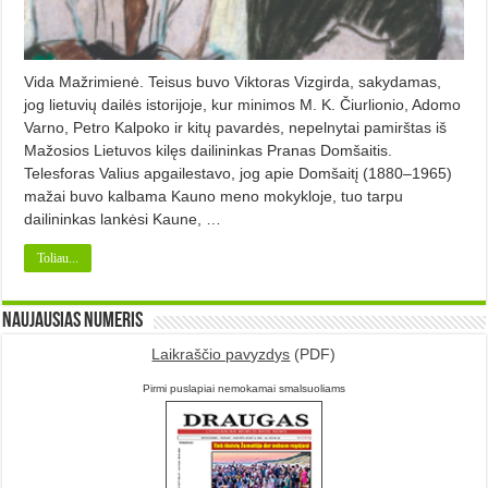
Vida Mažrimienė. Teisus buvo Viktoras Vizgirda, sakydamas,
jog lietuvių dailės istorijoje, kur minimos M. K. Čiurlionio, Adomo
Varno, Petro Kalpoko ir kitų pavardės, nepelnytai pamirštas iš
Mažosios Lietuvos kilęs dailininkas Pranas Domšaitis.
Telesforas Valius apgailestavo, jog apie Domšaitį (1880–1965)
mažai buvo kalbama Kauno meno mokykloje, tuo tarpu
dailininkas lankėsi Kaune, …
Toliau...
Naujausias numeris
Laikraščio pavyzdys
(PDF)
Pirmi puslapiai nemokamai smalsuoliams