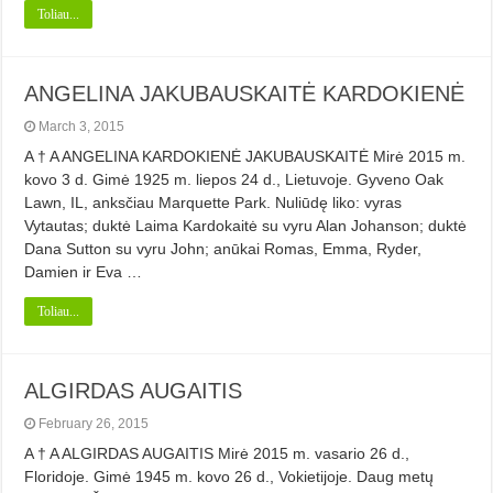
Toliau...
ANGELINA JAKUBAUSKAITĖ KARDOKIENĖ
March 3, 2015
A † A ANGELINA KARDOKIENĖ JAKUBAUSKAITĖ Mirė 2015 m.
kovo 3 d. Gimė 1925 m. liepos 24 d., Lietuvoje. Gyveno Oak
Lawn, IL, anksčiau Marquette Park. Nuliūdę liko: vyras
Vytautas; duktė Laima Kardokaitė su vyru Alan Johanson; duktė
Dana Sutton su vyru John; anūkai Romas, Emma, Ryder,
Damien ir Eva …
Toliau...
ALGIRDAS AUGAITIS
February 26, 2015
A † A ALGIRDAS AUGAITIS Mirė 2015 m. vasario 26 d.,
Floridoje. Gimė 1945 m. kovo 26 d., Vokietijoje. Daug metų