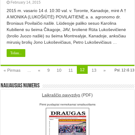
February 14, 2015
2015 m. vasario 14 d. 10:30 val. v. Toronte, Kanadoje, mirė A †
A MONIKA (LUKOŠIŪTĖ) POVILAITIENĖ a. a. agronomo dr.
Broniaus Povilaičio našlė. Liūdesyje paliko sesuo Karolina
Kubilienė su šeima Čikagoje, JAV, brolienė Rūta Lukoševičienė
(brolio Juozo našlė) su šeima Montrealyje, Kanadoje, anksčiau
mirusių brolių Jono Lukoševičiaus, Petro Lukoševičiaus …
Toliau...
12
« Pirmas
...
«
9
10
11
13
»
Psl. 12 iš 13
Naujausias numeris
Laikraščio pavyzdys
(PDF)
Pirmi puslapiai nemokamai smalsuoliams