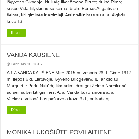
išgyveno Čikagoje. Nuliūdę liko: žmona Birutė; duktė Rima;
sesuo Vida Blyskienė su šeima; brolis Romas Augaitis su
šeima, kiti giminės ir artimieji. Atsisveikinimas su a. a. Algirdu
kovo 13 …
Toliau...
VANDA KAUŠIENĖ
February 26, 2015
A † A VANDA KAUŠIENĖ Mirė 2015 m. vasario 26 d. Gimė 1917
m. liepos 6 d. Lietuvoje. Gyveno Bridgeview, IL, anksčiau
Marquette Park. Nuliūdę liko artimi draugai Zelma Noreikienė
su šeima bei kiti giminės. A. a. Vanda buvo žmona a. a.
Vaclavo. Velionė bus pašarvota kovo 3 d., antradienį, …
Toliau...
MONIKA LUKOŠIŪTĖ POVILAITIENĖ