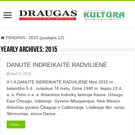
PRADINIS
-
2015 (puslapis 12)
Yearly Archives:
2015
DANUTĖ INDREIKAITĖ RADVILIENĖ
April 5, 2015
A † A DANUTĖ INDREIKAITĖ RADVILIENĖ Mirė 2015 m.
balandžio 5 d., sulaukus 74 metų. Gimė 1940 m. liepos 13 d.,
a. a. Petro ir a. a. Antaninos Indreikų šeimoje Kaune. Užaugo
East Chicago, Indianoje. Gyveno Albuquerque, New Mexico.
Anksčiau gyveno Čikagoje ir Californijoje. Liūdesyje liko: vyras
Skirmuntas, sūnus Darius …
Toliau...