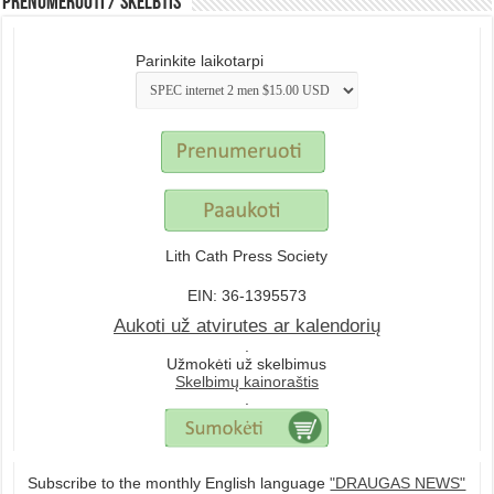
Prenumeruoti / Skelbtis
Parinkite laikotarpi
Lith Cath Press Society
EIN: 36-1395573
Aukoti už atvirutes ar kalendorių
.
Užmokėti už skelbimus
Skelbimų kainoraštis
.
Subscribe to the monthly English language
"DRAUGAS NEWS"