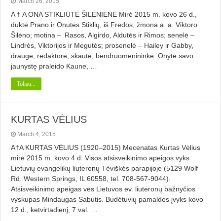
March 26, 2015
A † A ONA STIKLIŪTĖ ŠILĖNIENĖ Mirė 2015 m. kovo 26 d.,
duktė Prano ir Onutės Stiklių, iš Fredos, žmona a. a. Viktoro
Šilėno; motina – Rasos, Algirdo, Aldutės ir Rimos; senelė –
Lindrės, Viktorijos ir Megutės; prosenelė – Hailey ir Gabby,
draugė, redaktorė, skautė, bendruomenininkė. Onytė savo
jaunystę praleido Kaune, …
Toliau...
KURTAS VĖLIUS
March 4, 2015
A†A KURTAS VĖLIUS (1920–2015) Mecenatas Kurtas Vėlius
mirė 2015 m. kovo 4 d. Visos atsisveikinimo apeigos vyks
Lietuvių evangelikų liuteronų Tėviškės parapijoje (5129 Wolf
Rd. Western Springs, IL 60558, tel. 708-567-9044).
Atsisveikinimo apeigas ves Lietuvos ev. liuteronų bažnyčios
vyskupas Mindaugas Sabutis. Budėtuvių pamaldos įvyks kovo
12 d., ketvirtadienį, 7 val. …