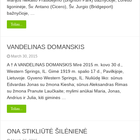
Marijos Nekalto Prasidėjimo (Brighton Park) bažnyčioje, Loretto
ligoninėje, Šv. Antano (Cicero), Šv. Jurgio (Bridgeport)
bažnyčioje, …
Toliau...
VANDELINAS DOMANSKIS
March 30, 2015
A † A VANDELINAS DOMANSKIS Mirė 2015 m. kovo 30 d.,
Western Springs, IL. Gimė 1919 m. spalio 17 d., Pavilkijoje,
Lietuvoje. Gyveno Western Springs, IL. Nuliūdę liko: sūnus
Edvardas Jonas su žmona Kiesha; sūnus Aleksandras Rimas
su žmona Pranute Laučkaite; mylimi anūkai Maria, Jonas,
Andrius ir Julia, kiti giminės …
Toliau...
ONA STIKLIŪTĖ ŠILĖNIENĖ