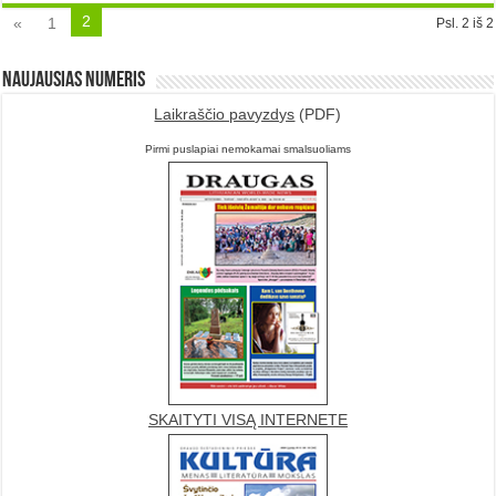
2
«
1
Psl. 2 iš 2
Naujausias numeris
Laikraščio pavyzdys
(PDF)
Pirmi puslapiai nemokamai smalsuoliams
SKAITYTI VISĄ INTERNETE