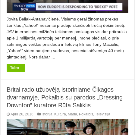
Jovita Beliak-Antanavičienė. Visiems gerai žinomas prekės
ženklas „Yahoo!” neseniai pradėjo skaičiuoti trečią dešimtmetį.
JAV internetinės milžinės teikiamos paslaugos vis dar pritraukia
apie 1 milijardą vartotojų per mėnesį. Įmonė plečiasi, o prie
sėkmingos veiklos prisideda ir lietuvių kilmės Tony Maciulis,
„Yahoo!” video naujienų vadovas, neseniai atšventęs 40 metų
gimtadienį. Nors dabar …
Toliau...
Britai rado užuovėją istoriniame Čikagos
dvarnamyje, Pokalbis su parodos „Dressing
Downton” kuratore Rūta Saliklis
April 26, 2016
Istorija
,
Kultūra
,
Mada
,
Pokalbis
,
Televizija