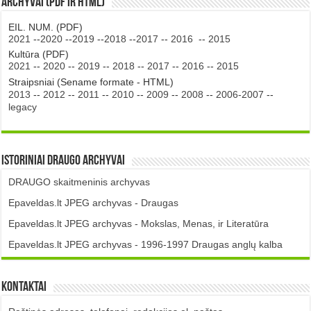
Archyvai (PDF ir HTML)
EIL. NUM. (PDF)
2021
--
2020
--
2019
--
2018
--
2017
--
2016
--
2015
Kultūra (PDF)
2021
--
2020
--
2019
--
2018
--
2017
--
2016
--
2015
Straipsniai (Sename formate - HTML)
2013
--
2012
--
2011
--
2010
--
2009
--
2008
--
2006-2007
--
legacy
Istoriniai DRAUGO Archyvai
DRAUGO skaitmeninis archyvas
Epaveldas.lt JPEG archyvas - Draugas
Epaveldas.lt JPEG archyvas - Mokslas, Menas, ir Literatūra
Epaveldas.lt JPEG archyvas - 1996-1997 Draugas anglų kalba
Kontaktai