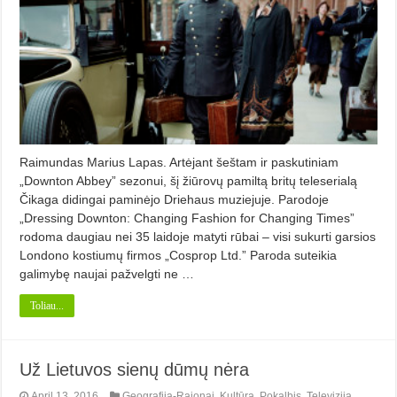
Raimundas Marius Lapas. Artėjant šeštam ir paskutiniam
„Downton Abbey” sezonui, šį žiūrovų pamiltą britų teleserialą
Čikaga didingai paminėjo Driehaus muziejuje. Parodoje
„Dressing Downton: Changing Fashion for Changing Times”
rodoma daugiau nei 35 laidoje matyti rūbai – visi sukurti garsios
Londono kostiumų firmos „Cosprop Ltd.” Paroda suteikia
galimybę naujai pažvelgti ne …
Toliau...
Už Lietuvos sienų dūmų nėra
April 13, 2016
Geografija-Rajonai
,
Kultūra
,
Pokalbis
,
Televizija