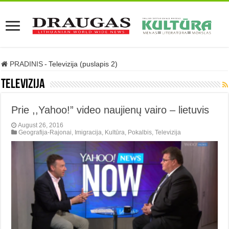
PRADINIS
-
Televizija (puslapis 2)
Televizija
Prie ,,Yahoo!” video naujienų vairo – lietuvis
August 26, 2016
Geografija-Rajonai
,
Imigracija
,
Kultūra
,
Pokalbis
,
Televizija