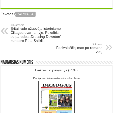
Etiketės
ZAILSKAS-A.
Ankstesnis
Britai rado užuovėją istoriniame
Čikagos dvarnamyje, Pokalbis
su parodos „Dressing Downton”
kuratore Rūta Saliklis
Sekantis
Pasivaikščiojimas po romano
vidų
Naujausias numeris
Laikraščio pavyzdys
(PDF)
Pirmi puslapiai nemokamai smalsuoliams