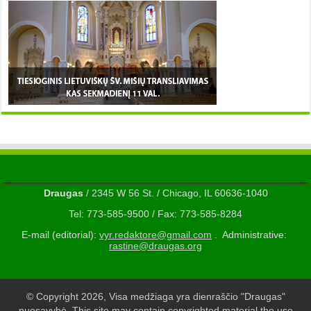
Draugas
/ 2345 W 56 St. / Chicago, IL 60636-1040
Tel: 773-585-9500 / Fax: 773-585-8284
E-mail (editorial):
vyr.redaktore@gmail.com
. Administrative:
rastine@draugas.org
© Copyright 2026, Visa medžiaga yra dienraščio "Draugas"
nuosavybė. This site may contain copyrighted material the use