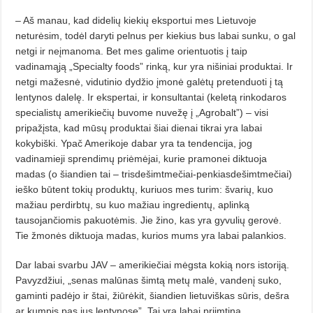
– Aš manau, kad didelių kiekių eksportui mes Lietuvoje
neturėsim, todėl daryti pelnus per kiekius bus labai sunku, o gal
netgi ir neįmanoma. Bet mes galime orientuotis į taip
vadinamąją „Specialty foods” rinką, kur yra nišiniai produktai. Ir
netgi mažesnė, vidutinio dydžio įmonė galėtų pretenduoti į tą
lentynos dalelę. Ir ekspertai, ir konsultantai (keletą rinkodaros
specialistų amerikiečių buvome nuvežę į „Agrobalt”) – visi
pripažįsta, kad mūsų produktai šiai dienai tikrai yra labai
kokybiški. Ypač Amerikoje dabar yra ta tendencija, jog
vadinamieji sprendimų priėmėjai, kurie pramonei diktuoja
madas (o šiandien tai – trisdešimtmečiai-penkiasdešimtmečiai)
ieško būtent tokių produktų, kuriuos mes turim: švarių, kuo
mažiau perdirbtų, su kuo mažiau ingredientų, aplinką
tausojančiomis pakuotėmis. Jie žino, kas yra gyvulių gerovė.
Tie žmonės diktuoja madas, kurios mums yra labai palankios.
Dar labai svarbu JAV – amerikiečiai mėgsta kokią nors istoriją.
Pavyzdžiui, „senas malūnas šimtą metų malė, vandenį suko,
gaminti padėjo ir štai, žiūrėkit, šiandien lietuviškas sūris, dešra
ar kumpis pas jus lentynose”. Tai yra labai priimtina