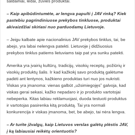
saldainiai, ledai, žuvies produktai.
– Kaip apibūdintumėte, ar lengva papulti į JAV rinką? Kiek
pastebiu pagrindiniuose prekybos tinkluose, produktai
akivaizdžiai skiriasi nuo parduodamų Lietuvoje.
– Jeigu kalbate apie nacionalinius JAV prekybos tinklus, tai, be
abejo, yra labai nelengva patekti. Lietuvoje į didžiuosius
prekybos tinklus patiems lietuviams taip pat yra sunku patekti.
Amerika yra įvairių kultūrų, tradicijų, visokių receptų, požiūrių ir
visokių produktų šalis. Ir kad kažkokį savo produktą galėtume
padėti ant lentynos, kažkieno produktas turi nuo jos nukristi.
Viskas yra įmanoma: vienas galbūt „užsimiegojęs” galvoja, kad
viskas gerai sekasi, kažko nepadaro ir jo produkto vartotojai
nebeperka. Kitas labiau reklamuojasi, duoda testuoti produktus
ir vartotojas pasirenka kitą produktą. Tai yra normali
konkurencija ir viskas įmanoma, bet, be abejo, tai nėra lengva.
– Ar turite įžvalgų, kaip Lietuvos verslas galėtų plėstis JAV,
į ką labiausiai reikėtų orientuotis?