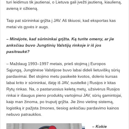
turi leidimus tik jautienai, o Lietuva gali įvežti jautieną, kiaulieną,
avieną ir ožkieną.
Taip pat sūrininkai grįžta į JAV. Aš tikiuosi, kad eksportas kas
metai vis gyvės ir augs.
– Minėjote, kad sūrininkai grįžta. Ką turite omeny, ar jie
anksčiau buvo Jungtinių Valstijų rinkoje ir iš jos
pasitraukė?
– Maždaug 1993–1997 metais, prieš stojimą į Europos
Sąjungą, Jungtinėse Valstijose buvo labai dideli lietuviškų sūrių
pardavimai. Bet stojimo metu pasikeitė kvotos, dolerio kursas
labai krito ir sūrininkai, išėję iš JAV, susitelkė į Rusijos ir kitas
Rytų rinkas. Na, o pastaruosius keletą metų, užsivėrus Rusijos
rinkai ir išaugus pieno produktų vartojimui JAV, sūrių gamintojai,
kaip man žinoma, po truputį grįžta. Jie žino vietinę sistemą,
logistiką ir pažįsta žmones, tiesiog anksčiau pardavimo kainos
nebuvo patrauklios.
– Kokie