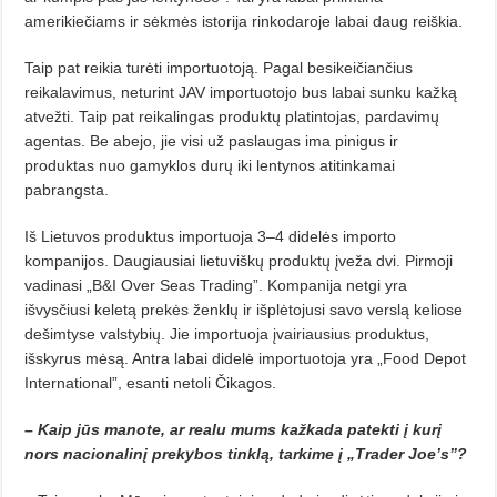
amerikiečiams ir sėkmės istorija rinkodaroje labai daug reiškia.
Taip pat reikia turėti importuotoją. Pagal besikeičiančius
reikalavimus, neturint JAV importuotojo bus labai sunku kažką
atvežti. Taip pat reikalingas produktų platintojas, pardavimų
agentas. Be abejo, jie visi už paslaugas ima pinigus ir
produktas nuo gamyklos durų iki lentynos atitinkamai
pabrangsta.
Iš Lietuvos produktus importuoja 3–4 didelės importo
kompanijos. Daugiausiai lietuviškų produktų įveža dvi. Pirmoji
vadinasi „B&I Over Seas Trading”. Kompanija netgi yra
išvysčiusi keletą prekės ženklų ir išplėtojusi savo verslą keliose
dešimtyse valstybių. Jie importuoja įvairiausius produktus,
išskyrus mėsą. Antra labai didelė importuotoja yra „Food Depot
International”, esanti netoli Čikagos.
– Kaip jūs manote, ar realu mums kažkada patekti į kurį
nors nacionalinį prekybos tinklą, tarkime į „Trader Joe’s”?