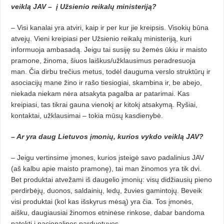
veiklą JAV – į Užsienio reikalų ministeriją?
– Visi kanalai yra atviri, kaip ir per kur jie kreipsis. Visokių būna
atvejų. Vieni kreipiasi per Užsienio reikalų ministeriją, kuri
informuoja ambasadą. Jeigu tai susiję su žemės ūkiu ir maisto
pramone, žinoma, šiuos laiškus/užklausimus peradresuoja
man. Čia dirbu trečius metus, todėl dauguma verslo struktūrų ir
asociacijų mane žino ir rašo tiesiogiai, skambina ir, be abejo,
niekada niekam nėra atsakyta pagalba ar patarimai. Kas
kreipiasi, tas tikrai gauna vienokį ar kitokį atsakymą. Ryšiai,
kontaktai, užklausimai – tokia mūsų kasdienybė.
– Ar yra daug Lietuvos įmonių, kurios vykdo veiklą JAV?
– Jeigu vertinsime įmones, kurios įsteigė savo padalinius JAV
(aš kalbu apie maisto pramonę), tai man žinomos yra tik dvi.
Bet produktai atvežami iš daugelio įmonių: visų didžiausių pieno
perdirbėjų, duonos, saldainių, ledų, žuvies gamintojų. Beveik
visi produktai (kol kas išskyrus mėsą) yra čia. Tos įmonės,
aišku, daugiausiai žinomos etninėse rinkose, dabar bandoma
patekti į nacionalines parduotuves.