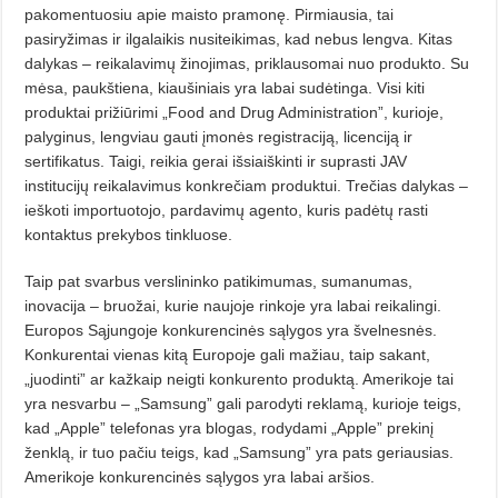
pakomentuosiu apie maisto pramonę. Pirmiausia, tai
pasiryžimas ir ilgalaikis nusiteikimas, kad nebus lengva. Kitas
dalykas – reikalavimų žinojimas, priklausomai nuo produkto. Su
mėsa, paukštiena, kiaušiniais yra labai sudėtinga. Visi kiti
produktai prižiūrimi „Food and Drug Administration”, kurioje,
palyginus, lengviau gauti įmonės registraciją, licenciją ir
sertifikatus. Taigi, reikia gerai išsiaiškinti ir suprasti JAV
institucijų reikalavimus konkrečiam produktui. Trečias dalykas –
ieškoti importuotojo, pardavimų agento, kuris padėtų rasti
kontaktus prekybos tinkluose.
Taip pat svarbus verslininko patikimumas, sumanumas,
inovacija – bruožai, kurie naujoje rinkoje yra labai reikalingi.
Europos Sąjungoje konkurencinės sąlygos yra švelnesnės.
Konkurentai vienas kitą Europoje gali mažiau, taip sakant,
„juodinti” ar kažkaip neigti konkurento produktą. Amerikoje tai
yra nesvarbu – „Samsung” gali parodyti reklamą, kurioje teigs,
kad „Apple” telefonas yra blogas, rodydami „Apple” prekinį
ženklą, ir tuo pačiu teigs, kad „Samsung” yra pats geriausias.
Amerikoje konkurencinės sąlygos yra labai aršios.