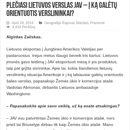
Plečiasi Lietuvos verslas JAV – į ką galėtų
orientuotis verslininkai?
April 28, 2016
Geografija-Rajonai
,
Maistas
,
Pramonė
4,434 Peržiūrų
Algirdas Zailskas.
Lietuvos eksportas į Jungtines Amerikos Valstijas per
pastaruosius trejus metus išaugo beveik tris kartus. Lietuvos
įmonės gavo leidimą į JAV eksportuoti mėsą ir jos produktus,
taip pat grįžta sūrininkai. Apie tai, kokia šiandienos lietuvių
verslininkų situacija Amerikoje ir į ką labiausiai galėtų orientuotis
šalies verslas, papasakojo Žemės ūkio ir komercijos atašė
Vaidotas Ašmonas, dirbantis Lietuvos ambasadoje
Washingtone.
– Papasakokite apie savo veiklą, už ką esate atsakingas?
– JAV esu patvirtintas Žemės ūkio ir komercijos atašė, nors
prieš tai Briuselyje dirbau tik kaip Žemės ūkio atašė. Mano