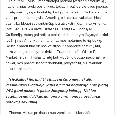
– Taip, realu. Mūsų importuotojai padeda įvedinėti produkciją į
nacionalinius prekybos tinklus, tačiau ir pačios Lietuvos įmonės
turėtų siekti ryšių ir kontaktų, kad į juos patektų. Reikia stengtis
vežti produktus ne į visą Ameriką, o į atskiras valstijas. Nes
pasitaiko blogai suprantančių, jog atvyksti ir čia – visa Amerika.
Pvz., ledus reikia vežti į šiltesnes valstijas – Floridą ar
Californiją, mėsą gal arčiau etninių rinkų, kur yra išvystyti tinklai.
Įvežti į visą Ameriką neįmanoma, mes neturime tokių kiekių.
Reikia pradėti nuo vienos valstijos ir pabandyti patekti į kurį
nors vieną jos prekybos tinklą: „Trader Joe’s”, „Whole Foods
Market” ir pan. Tikslas turėtų būti vidutinio dydžio nacionaliniai
tinklai, nes pradėti bendradarbiauti, pavyzdžiui, su „Walmart”
būtų labai sunku.
– Įsivaizduokite, kad šį straipsnį šiuo metu skaito
verslininkas Lietuvoje, kuris niekada negalvojo apie plėtrą
JAV, gerai nežino ir pačių Jungtinių Valstijų. Kokius
svarbiausius dalykus jis turėtų žinoti prieš norėdamas
patekti į JAV rinką?
– Žinoma, viskas priklauso nuo verslo specifikos. Aš