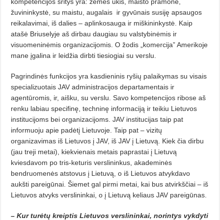
kompetencijos sritys yra: žemės ūkis, maisto pramonė,
žuvininkystė, su maistu, augalais ir gyvūnais susiję apsaugos
reikalavimai, iš dalies – aplinkosauga ir miškininkystė. Kaip
atašė Briuselyje aš dirbau daugiau su valstybinėmis ir
visuomeninėmis organizacijomis. O žodis „komercija” Amerikoje
mane įgalina ir leidžia dirbti tiesiogiai su verslu.
Pagrindinės funkcijos yra kasdieninis ryšių palaikymas su visais
specializuotais JAV administracijos departamentais ir
agentūromis, ir, aišku, su verslu. Savo kompetencijos ribose aš
renku labiau specifinę, techninę informaciją ir teikiu Lietuvos
institucijoms bei organizacijoms. JAV institucijas taip pat
informuoju apie padėtį Lietuvoje. Taip pat – vizitų
organizavimas iš Lietuvos į JAV, iš JAV į Lietuvą. Kiek čia dirbu
(jau treji metai), kiekvienais metais paprastai į Lietuvą
kviesdavom po tris-keturis verslininkus, akademinės
bendruomenės atstovus į Lietuvą, o iš Lietuvos atvykdavo
aukšti pareigūnai. Šiemet gal pirmi metai, kai bus atvirkščiai – iš
Lietuvos atvyks verslininkai, o į Lietuvą keliaus JAV pareigūnas.
– Kur turėtų kreiptis Lietuvos verslininkai, norintys vykdyti