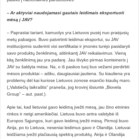
– Ar aktyviai naudojamasi gautais leidimais eksportuoti
mėsą į JAV?
– Paprastai tariant, kamuolys yra Lietuvos pusėj nuo praėjusių
metų pabaigos. Buvo patvirtinti leidimai eksportui, su JAV
institucijomis suderinti visi sertifikatai ir įmonės turėjo pasidaryti
savo produktų ženklinimą, atitinkantį JAV reikalavimus. Vieną
kitą ženklinimą jau yra padarę. Jau išvyko pirmas konteineris į
JAV su šaldyta mėsa. Na, o iš paskos tuoj bus vežami perdirbti
mėsos produktai – aišku, daugiausiai jautiena. Su kiauliena yra
problemų dėl kai kuriose Lietuvos zonose esančio kiaulių maro.
(„Valstiečių laikraštis” praneša, jog krovinį išsiuntė „Biovela
Group” – aut. past.).
Apie tai, kad lietuviai gavo leidimą įvežti mėsą, jau žino etninės
rinkos ir netgi amerikiečiai. Lietuva buvo antra valstybė iš
Europos Sąjungos, kuri gavo leidimą įvežti mėsą. Pirmoji buvo
Airija, po to Lietuva, neseniai leidimus gavo ir Olandija. Lietuvai
leidžiama įvežti plačiausią spektrą produktų. Airija ir Olandija