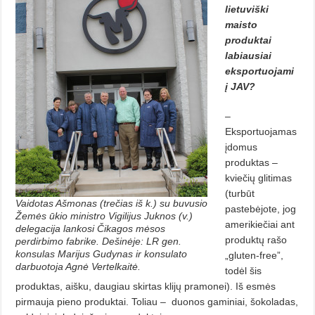
lietuviški
maisto
produktai
labiausiai
eksportuojami
į JAV?
–
Eksportuojamas
įdomus
produktas –
kviečių glitimas
(turbūt
Vaidotas Ašmonas (trečias iš k.) su buvusio
pastebėjote, jog
Žemės ūkio ministro Vigilijus Juknos (v.)
amerikiečiai ant
delegacija lankosi Čikagos mėsos
produktų rašo
perdirbimo fabrike. Dešinėje: LR gen.
konsulas Marijus Gudynas ir konsulato
„gluten-free”,
darbuotoja Agnė Vertelkaitė.
todėl šis
produktas, aišku, daugiau skirtas klijų pramonei). Iš esmės
pirmauja pieno produktai. Toliau – duonos gaminiai, šokoladas,