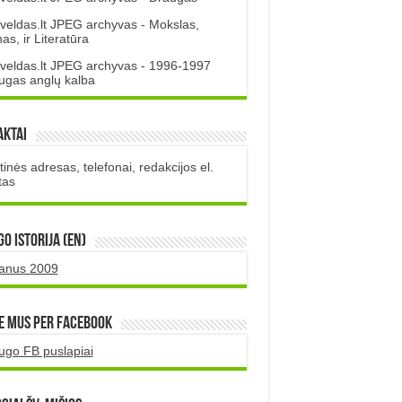
veldas.lt JPEG archyvas - Mokslas,
s, ir Literatūra
veldas.lt JPEG archyvas - 1996-1997
ugas anglų kalba
aktai
inės adresas, telefonai, redakcijos el.
tas
O istorija (EN)
uanus 2009
e mus per Facebook
ugo FB puslapiai