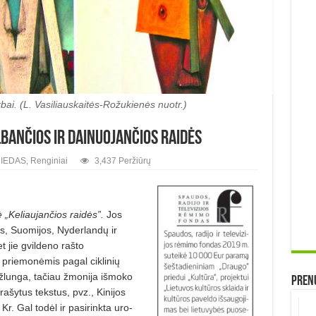
rbai. (L. Vasiliauskaitės-Rožukienės nuotr.)
lbančios ir dainuojančios raidės
IEDAS
,
Renginiai
3,437 Peržiūrų
ė „Keliaujančios raidės”.
Jos
os, Suomijos, Nyderlandų ir
et jie gvildeno rašto
priemonėmis pagal ciklinių
 ir žlunga, tačiau žmonija išmoko
Prenu
rašytus tekstus, pvz., Kinijos
r. Gal todėl ir pasirinkta uro­