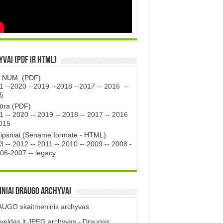
vai (PDF ir HTML)
. NUM. (PDF)
1
--
2020
--
2019
--
2018
--
2017
--
2016
--
5
tūra (PDF)
1
--
2020
--
2019
--
2018
--
2017
--
2016
015
aipsniai (Sename formate - HTML)
3
--
2012
--
2011
--
2010
--
2009
--
2008
-
06-2007
--
legacy
iniai DRAUGO Archyvai
UGO skaitmeninis archyvas
veldas.lt JPEG archyvas - Draugas