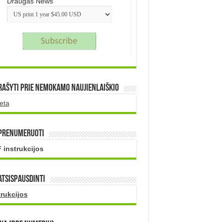
Draugas News
rašyti prie nemokamo naujienlaiškio
eta
 prenumeruoti
 instrukcijos
atsispausdinti
trukcijos