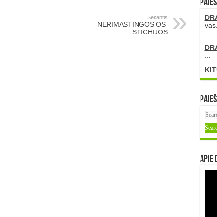
PAIEŠ
DR
Sekantis
NERIMASTINGOSIOS
vas.
STICHIJOS
...
DR
...
KIT
Paieš
Apie 