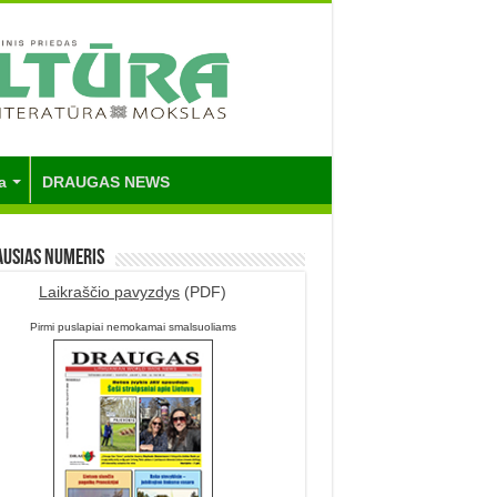
a
DRAUGAS NEWS
ausias numeris
Laikraščio pavyzdys
(PDF)
Pirmi puslapiai nemokamai smalsuoliams