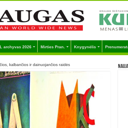
L archyvas 2026
Mirties Pran.
Knygynėlis
Prenumerat
ios, kalbančios ir dainuojančios raidės
Nauj