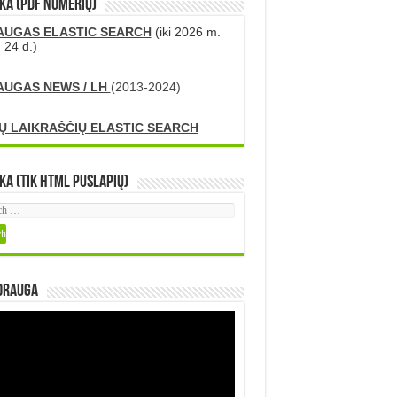
KA (PDF numerių)
AUGAS ELASTIC SEARCH
(iki 2026 m.
 24 d.)
AUGAS NEWS / LH
(2013-2024)
Ų LAIKRAŠČIŲ ELASTIC SEARCH
ka (tik HTML puslapių)
DRAUGA