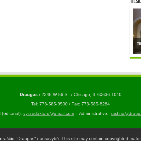
TIESI
Draugas
/ 2345 W 56 St. / Chicago, IL 60636-1040
Tel: 773-585-9500 / Fax: 773-585-8284
 (editorial):
vyr.redaktore@gmail.com
. Administrative:
rastine@draug
nraščio "Draugas" nuosavybė. This site may contain copyrighted materi