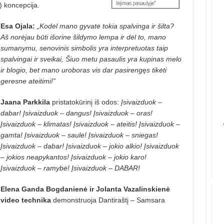
) koncepcija.
Esa Ojala:
„Kodėl mano gyvatė tokia spalvinga ir šilta?
Aš norėjau būti išorine šildymo lempa ir dėl to, mano
sumanymu, senovinis simbolis yra interpretuotas taip
spalvingai ir sveikai, Šiuo metu pasaulis yra kupinas melo
ir blogio, bet mano uroboras vis dar pasirengęs tikėti
geresne ateitimi!”
Jaana Parkkila
pristatokūrinį iš odos:
Įsivaizduok –
dabar! Įsivaizduok – dangus! Įsivaizduok – oras!
Įsivaizduok – klimatas! Įsivaizduok – ateitis! Įsivaizduok –
gamta! Įsivaizduok – saulė! Įsivaizduok – sniegas!
Įsivaizduok – dabar! Įsivaizduok – jokio alkio! Įsivaizduok
– jokios neapykantos! Įsivaizduok – jokio karo!
Įsivaizduok – ramybė! Įsivaizduok – DABAR!
Elena Ganda Bogdanienė ir Jolanta Vazalinskienė
video technika
demonstruoja Dantiraštį – Samsara