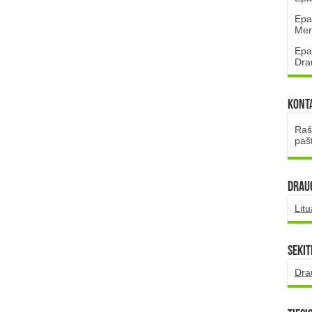
Epa
Mena
Epa
Dra
Kont
Rašt
paš
DRAUG
Lit
Sekit
Dra