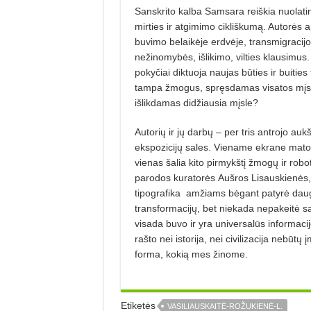
Sanskrito kalba Samsara reiškia nuolatin
mirties ir atgimimo cikliškumą. Autorė
buvimo belaikėje erdvėje, transmigracij
nežinomybės, išlikimo, vilties klausimus
pokyčiai diktuoja naujas būties ir buitie
tampa žmogus, spręsdamas visatos mįsl
išlikdamas didžiausia mįsle?
Autorių ir jų darbų – per tris antrojo auk
ekspozicijų sales. Viename ekrane ma
vienas šalia kito pirmykštį žmogų ir rob
parodos kuratorės Aušros Lisauskienės, 
tipografika
amžiams bėgant patyrė dau
transformacijų, bet niekada nepakeitė sa
visada buvo ir yra universalūs informaci
rašto nei istorija, nei civilizacija nebūt
forma, kokią mes žinome.
Etiketės
VASILIAUSKAITĖ-ROŽUKIENĖ-L.