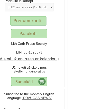
Parinkite laikotarpi
Lith Cath Press Society
EIN: 36-1395573
Aukoti už atvirutes ar kalendorių
.
Užmokėti už skelbimus
Skelbimų kainoraštis
.
Subscribe to the monthly English
language
"DRAUGAS NEWS"