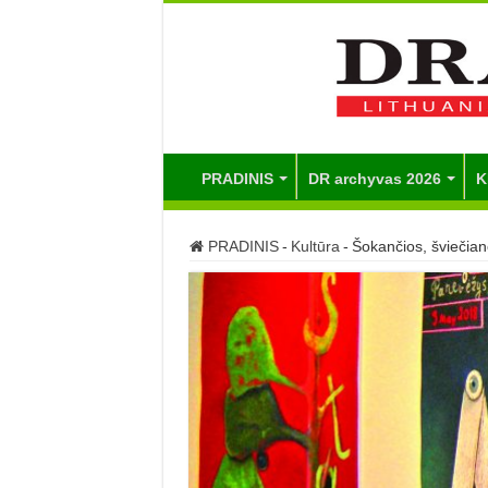
PRADINIS
DR archyvas 2026
K
PRADINIS
-
Kultūra
-
Šokančios, šviečianč