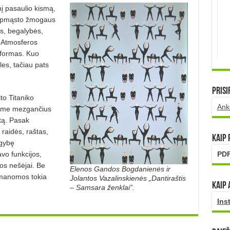
į pasaulio kismą,
s apmąsto žmogaus
os, begalybės,
. Atmosferos
s formas. Kuo
es, tačiau pats
Prisi
što Titaniko
Ank
tome mezgančius
otą. Pasak
raidės, raštas,
Kaip
gybę
vo funkcijos,
PDF
jos nešėjai. Be
Elenos Gandos Bogdanienės ir
ų įmanomos tokia
Jolantos Vazalinskienės „Dantiraštis
Kaip 
– Samsara ženklai”.
Ins