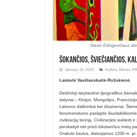
Stasio Eidrigevičiaus da
Šokančios, šviečiančios, ka
January 16, 2020
Kultūra
,
Menas
,
PR
Laimutė Vasiliauskaitė-Rožukienė.
Dešimtoji tarptautinė tipografikos bienal
dalyviai – Kinijos, Mongolijos, Prancūzij
Lietuvos dailininkai bei dizaineriai. Šiem
fenomenalumo paslaptis šiuolaikiškomis 
civilizacijų teoriją. Civilizacijos suklesti
perskaityti net prieš tūkstančius metų pa
Orakulo kaulus, datuojamus 1200 m. pr. K