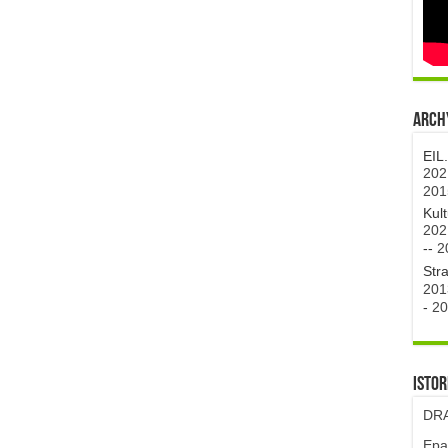
Archy
EIL
202
201
Kul
202
--
2
Str
201
-
20
Istor
DRA
Epa