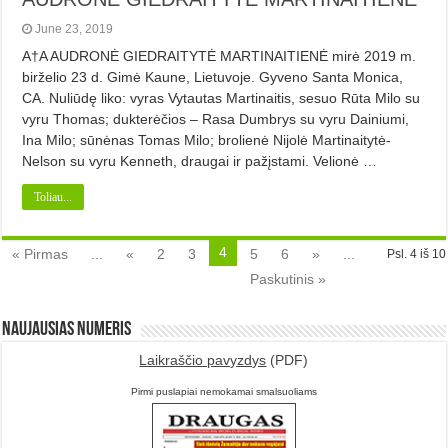
June 23, 2019
A†A AUDRONĖ GIEDRAITYTĖ MARTINAITIENĖ mirė 2019 m.
birželio 23 d. Gimė Kaune, Lietuvoje. Gyveno Santa Monica,
CA. Nuliūdę liko: vyras Vytautas Martinaitis, sesuo Rūta Milo su
vyru Thomas; dukterėčios – Rasa Dumbrys su vyru Dainiumi,
Ina Milo; sūnėnas Tomas Milo; brolienė Nijolė Martinaitytė-
Nelson su vyru Kenneth, draugai ir pažįstami. Velionė …
Toliau...
4
« Pirmas
...
«
2
3
5
6
»
...
Psl. 4 iš 10
Paskutinis »
Naujausias numeris
Laikraščio pavyzdys
(PDF)
Pirmi puslapiai nemokamai smalsuoliams