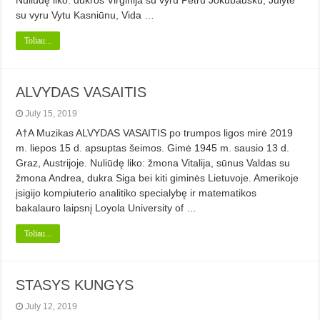
Nuliūdę liko: dukros Virginija su vyru Petru Jokubausku, Julytė
su vyru Vytu Kasniūnu, Vida …
Toliau...
ALVYDAS VASAITIS
July 15, 2019
A†A Muzikas ALVYDAS VASAITIS po trumpos ligos mirė 2019
m. liepos 15 d. apsuptas šeimos. Gimė 1945 m. sausio 13 d.
Graz, Austrijoje. Nuliūdę liko: žmona Vitalija, sūnus Valdas su
žmona Andrea, dukra Siga bei kiti giminės Lietuvoje. Amerikoje
įsigijo kompiuterio analitiko specialybę ir matematikos
bakalauro laipsnį Loyola University of …
Toliau...
STASYS KUNGYS
July 12, 2019