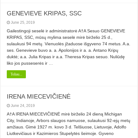
GENEVIEVE KRIPAS, SSC
June 25, 2019
Gailestingoji seselė ir administratorė A†A Sesuo GENEVIEVE
KRIPAS, SSC, mūsų mylima seselė mirė birželio 25 d.,
sulaukusi 94 metų. Vienuolės įžaduose išgyveno 74 metus. A.a.
ses. Genevieve buvo a. a. Apolonijos ir a. a. Antano Kripų
duktė; a.a. Julia Kripas ir a.a. Theresa Kripas sesuo. Nuliūdę
liko jos pusseserės ir …
Toliau...
IRENA MIECEVIČIENĖ
June 24, 2019
A†A IRENA MIECEVIČIENĖ mirė birželio 24 dieną Michigan
City, Indianoje, Arbors slaugos namuose, sulaukusi 92-ejų metų
amžiaus. Gimė 1927 m. kovo 3 d. Telšiuose, Lietuvoje, Adolfo
Liutkevičiaus ir Kazimieros Stupelytės šeimoje. Gyveno