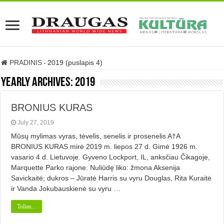
PRADINIS
-
2019 (puslapis 4)
Yearly Archives:
2019
BRONIUS KURAS
July 27, 2019
Mūsų mylimas vyras, tėvelis, senelis ir prosenelis A†A
BRONIUS KURAS mirė 2019 m. liepos 27 d. Gimė 1926 m.
vasario 4 d. Lietuvoje. Gyveno Lockport, IL, anksčiau Čikagoje,
Marquette Parko rajone. Nuliūdę liko: žmona Aksenija
Savickaitė; dukros – Jūratė Harris su vyru Douglas, Rita Kuraitė
ir Vanda Jokubauskienė su vyru …
Toliau...