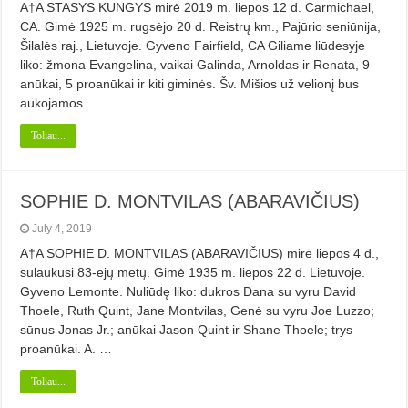
A†A STASYS KUNGYS mirė 2019 m. liepos 12 d. Carmichael,
CA. Gimė 1925 m. rugsėjo 20 d. Reistrų km., Pajūrio seniūnija,
Šilalės raj., Lietuvoje. Gyveno Fairfield, CA Giliame liūdesyje
liko: žmona Evangelina, vaikai Galinda, Arnoldas ir Renata, 9
anūkai, 5 proanūkai ir kiti giminės. Šv. Mišios už velionį bus
aukojamos …
Toliau...
SOPHIE D. MONTVILAS (ABARAVIČIUS)
July 4, 2019
A†A SOPHIE D. MONTVILAS (ABARAVIČIUS) mirė liepos 4 d.,
sulaukusi 83-ejų metų. Gimė 1935 m. liepos 22 d. Lietuvoje.
Gyveno Lemonte. Nuliūdę liko: dukros Dana su vyru David
Thoele, Ruth Quint, Jane Montvilas, Genė su vyru Joe Luzzo;
sūnus Jonas Jr.; anūkai Jason Quint ir Shane Thoele; trys
proanūkai. A. …
Toliau...