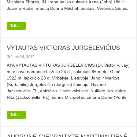
Michiana Shores, IN. Irena paliko dukteris Irene (John) Uhl ir
Joanne Rudis; marčią Donna Mitchel; anūkus: Veronica Stonis,
…
Toliau...
VYTAUTAS VIKTORAS JURGELEVIČIUS
June 24, 2019
A†A VYTAUTAS VIKTORAS JURGELEVIČIUS (Dr. Victor V. Jay)
mirė savo namuose birželio 24 d., sulaukęs 96 metų. Gimė
1922 m. lapkričio 28 d. Virbalyje, Lietuvoje, Jono ir Marijos
(Kurtainitis) Jurgelevičių (Jurgelis) šeimoje. Gyveno
Jacksonville, FL, anksčiau Illinois valstijoje. Nuliūdę liko: duktė
Rita (Jacksonville, FL); sūnus Michael su žmona Diane (Ponte
…
Toliau...
AUDRONĖ GIEDRAITYTĖ MARTINAITIENĖ