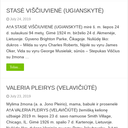
STASĖ VIŠČIUVIENĖ (UGIANSKYTĖ)
July 24, 2019
A†A STASĖ VIŠČIUVIENĖ (UGIANSKYTĖ) mirė š. m. liepos 24
d. sulaukusi 94 metų. Gimė 1924 m. birželio 24 d. Akmenėje,
Lietuvoje. Gyveno Brighton Parke, Čikagoje. Nuliūdę liko:
dukros – Milda su vyru Charles Roberts, Nijolė su vyru James
Oker, Vida su vyru George Musielak; sūnūs – Stepukas Viščius
su žmona …
Toliau...
VALERIA PLEIRYS (VELAVIČIŪTĖ)
July 23, 2019
Mylima žmona (a. a. Jono Pleirio), mama, babulė ir prosenelė
A†A VALERIA PLEIRYS (VELAVIČIŪTĖ) žemišką kelionę
užbaigė 2019 m. liepos 23 d. savo namuose Smith Village,
Chicago, IL. Gimė 1926 m. spalio 7 d. Kartenoje, Lietuvoje.