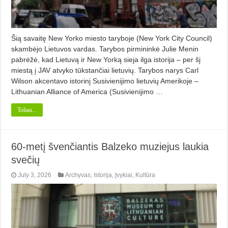
Šią savaitę New Yorko miesto taryboje (New York City Council)
skambėjo Lietuvos vardas. Tarybos pirmininkė Julie Menin
pabrėžė, kad Lietuvą ir New Yorką sieja ilga istorija – per šį
miestą į JAV atvyko tūkstančiai lietuvių. Tarybos narys Carl
Wilson akcentavo istorinį Susivienijimo lietuvių Amerikoje –
Lithuanian Alliance of America (Susivienijimo …
Toliau...
60-metį švenčiantis Balzeko muziejus laukia
svečių
July 3, 2026
Archyvas
,
Istorija
,
Įvykiai
,
Kultūra