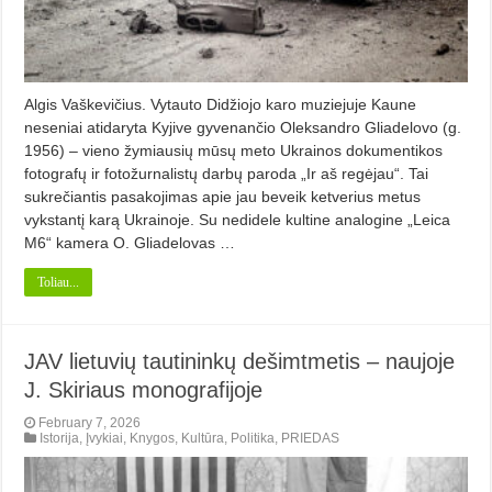
Algis Vaškevičius. Vytauto Didžiojo karo muziejuje Kaune
neseniai atidaryta Kyjive gyvenančio Oleksandro Gliadelovo (g.
1956) – vieno žymiausių mūsų meto Ukrainos dokumentikos
fotografų ir fotožurnalistų darbų paroda „Ir aš regėjau“. Tai
sukrečiantis pasakojimas apie jau beveik ketverius metus
vykstantį karą Ukrainoje. Su nedidele kultine analogine „Leica
M6“ kamera O. Gliadelovas …
Toliau...
JAV lietuvių tautininkų dešimtmetis – naujoje
J. Skiriaus monografijoje
February 7, 2026
Istorija
,
Įvykiai
,
Knygos
,
Kultūra
,
Politika
,
PRIEDAS