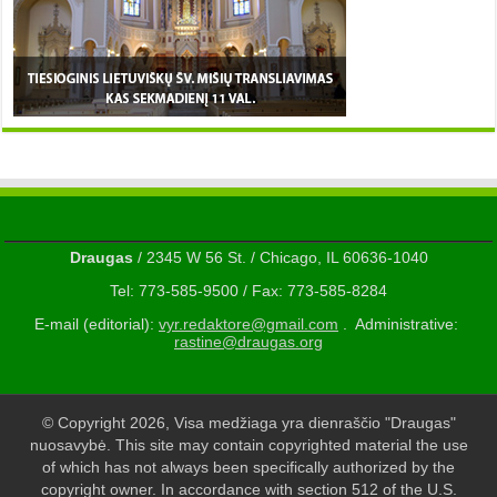
Draugas
/ 2345 W 56 St. / Chicago, IL 60636-1040
Tel: 773-585-9500 / Fax: 773-585-8284
E-mail (editorial):
vyr.redaktore@gmail.com
. Administrative:
rastine@draugas.org
© Copyright 2026, Visa medžiaga yra dienraščio "Draugas"
nuosavybė. This site may contain copyrighted material the use
of which has not always been specifically authorized by the
copyright owner. In accordance with section 512 of the U.S.