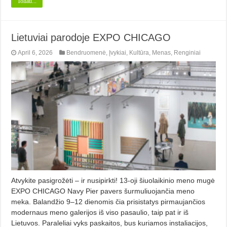
Toliau...
Lietuviai parodoje EXPO CHICAGO
April 6, 2026
Bendruomenė
,
Įvykiai
,
Kultūra
,
Menas
,
Renginiai
Atvykite pasigrožėti – ir nusipirkti! 13-oji šiuolaikinio meno mugė
EXPO CHICAGO Navy Pier pavers šurmuliuojančia meno
meka. Balandžio 9–12 dienomis čia prisistatys pirmaujančios
modernaus meno galerijos iš viso pasaulio, taip pat ir iš
Lietuvos. Paraleliai vyks paskaitos, bus kuriamos instaliacijos,