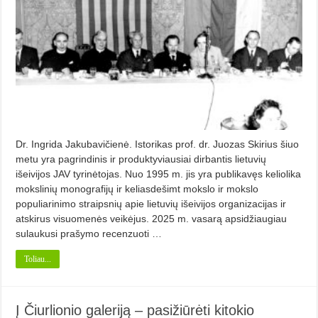
Dr. Ingrida Jakubavičienė. Istorikas prof. dr. Juozas Skirius šiuo
metu yra pagrindinis ir produktyviausiai dirbantis lietuvių
išeivijos JAV tyrinėtojas. Nuo 1995 m. jis yra publikavęs keliolika
mokslinių monografijų ir keliasdešimt mokslo ir mokslo
populiarinimo straipsnių apie lietuvių išeivijos organizacijas ir
atskirus visuomenės veikėjus. 2025 m. vasarą apsidžiaugiau
sulaukusi prašymo recenzuoti …
Toliau...
Į Čiurlionio galeriją – pasižiūrėti kitokio