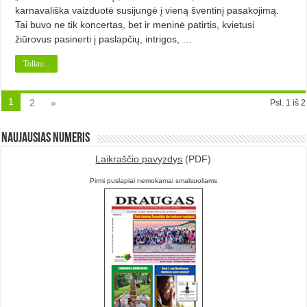
karnavališka vaizduotė susijungė į vieną šventinį pasakojimą.
Tai buvo ne tik koncertas, bet ir meninė patirtis, kvietusi
žiūrovus pasinerti į paslapčių, intrigos, …
Toliau...
1
2
»
Psl. 1 iš 2
Naujausias numeris
Laikraščio pavyzdys
(PDF)
Pirmi puslapiai nemokamai smalsuoliams