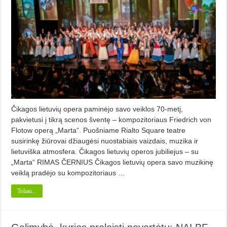
Čikagos lietuvių opera paminėjo savo veiklos 70-metį,
pakvietusi į tikrą scenos šventę – kompozitoriaus Friedrich von
Flotow operą „Marta“. Puošniame Rialto Square teatre
susirinkę žiūrovai džiaugėsi nuostabiais vaizdais, muzika ir
lietuviška atmosfera. Čikagos lietuvių operos jubiliejus – su
„Marta“ RIMAS ČERNIUS Čikagos lietuvių opera savo muzikinę
veiklą pradėjo su kompozitoriaus …
Toliau...