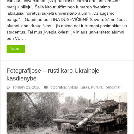
Vilniaus universitetas (VU) ruošiasi sparčiai artėjančiam 450
metų jubiliejui. Šalia kito triukšmingo ir margo šventimo
labiausiai norėtųsi sukelti universiteto alumni „Džiaugsmo
bangą“ – Gaudeamus. LINA DUSEVIČIENĖ Savo reikšme žodis
alumni labai draugiškas – jis apima net ir trumpai pasimokiusius
studentus. Tai mus įkvepia kviesti į Vilniaus universiteto alumni
būrį VU …
Toliau...
Fotografijose – rūsti karo Ukrainoje
kasdienybė
February 23, 2026
Fotografija
,
Įvykiai
,
Karas
,
Kultūra
,
Renginiai