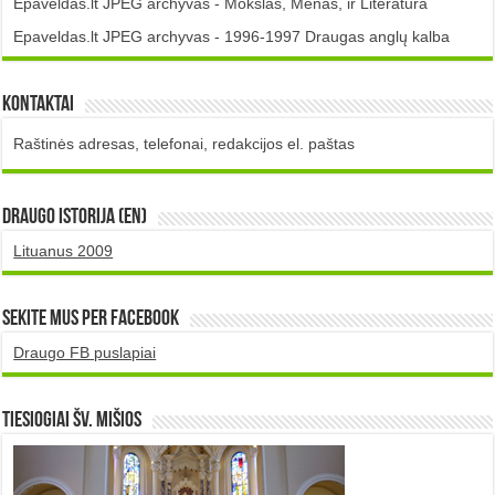
Epaveldas.lt JPEG archyvas - Mokslas, Menas, ir Literatūra
Epaveldas.lt JPEG archyvas - 1996-1997 Draugas anglų kalba
Kontaktai
Raštinės adresas, telefonai, redakcijos el. paštas
DRAUGO istorija (EN)
Lituanus 2009
Sekite mus per Facebook
Draugo FB puslapiai
TIESIOGIAI šv. MIŠIOS