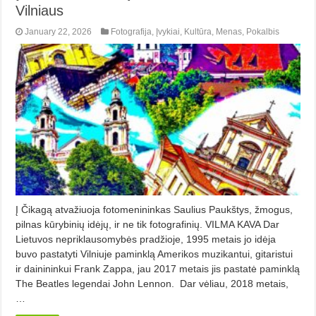
Vilniaus
January 22, 2026
Fotografija
,
Įvykiai
,
Kultūra
,
Menas
,
Pokalbis
Į Čikagą atvažiuoja fotomenininkas Saulius Paukštys, žmogus,
pilnas kūrybinių idėjų, ir ne tik fotografinių. VILMA KAVA Dar
Lietuvos nepriklausomybės pradžioje, 1995 metais jo idėja
buvo pastatyti Vilniuje paminklą Amerikos muzikantui, gitaristui
ir dainininkui Frank Zappa, jau 2017 metais jis pastatė paminklą
The Beatles legendai John Lennon. Dar vėliau, 2018 metais,
…