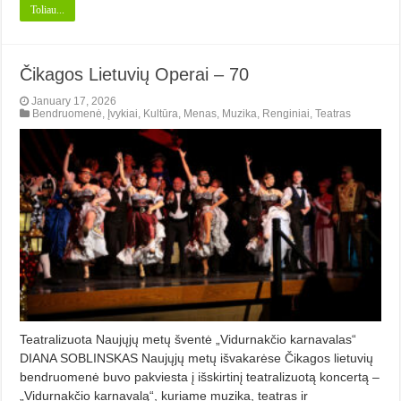
Toliau...
Čikagos Lietuvių Operai – 70
January 17, 2026
Bendruomenė
,
Įvykiai
,
Kultūra
,
Menas
,
Muzika
,
Renginiai
,
Teatras
Teatralizuota Naujųjų metų šventė „Vidurnakčio karnavalas“
DIANA SOBLINSKAS Naujųjų metų išvakarėse Čikagos lietuvių
bendruomenė buvo pakviesta į išskirtinį teatralizuotą koncertą –
„Vidurnakčio karnavalą“, kuriame muzika, teatras ir