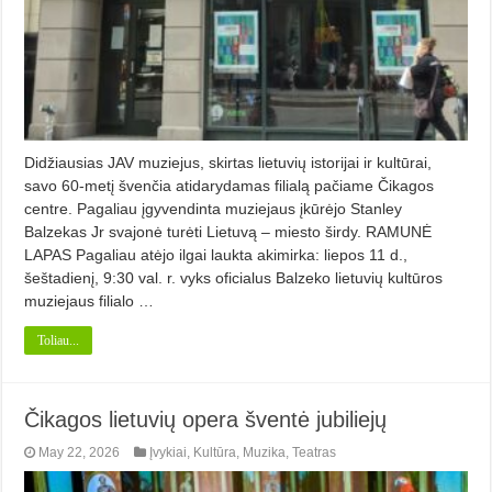
Didžiausias JAV muziejus, skirtas lietuvių istorijai ir kultūrai,
savo 60-metį švenčia atidarydamas filialą pačiame Čikagos
centre. Pagaliau įgyvendinta muziejaus įkūrėjo Stanley
Balzekas Jr svajonė turėti Lietuvą – miesto širdy. RAMUNĖ
LAPAS Pagaliau atėjo ilgai laukta akimirka: liepos 11 d.,
šeštadienį, 9:30 val. r. vyks oficialus Balzeko lietuvių kultūros
muziejaus filialo …
Toliau...
Čikagos lietuvių opera šventė jubiliejų
May 22, 2026
Įvykiai
,
Kultūra
,
Muzika
,
Teatras