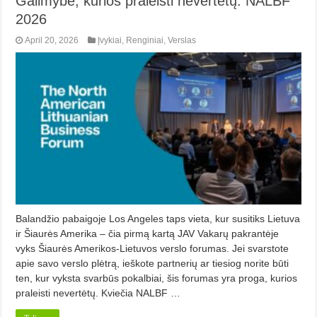
Galimybė, kurios praleisti nevertėtų: NALBF
2026
April 20, 2026
Įvykiai
,
Renginiai
,
Verslas
Balandžio pabaigoje Los Angeles taps vieta, kur susitiks Lietuva
ir Šiaurės Amerika – čia pirmą kartą JAV Vakarų pakrantėje
vyks Šiaurės Amerikos-Lietuvos verslo forumas. Jei svarstote
apie savo verslo plėtrą, ieškote partnerių ar tiesiog norite būti
ten, kur vyksta svarbūs pokalbiai, šis forumas yra proga, kurios
praleisti nevertėtų. Kviečia NALBF …