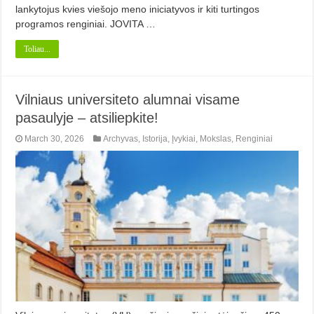
lankytojus kvies viešojo meno iniciatyvos ir kiti turtingos
programos renginiai. JOVITA …
Toliau...
Vilniaus universiteto alumnai visame
pasaulyje – atsiliepkite!
March 30, 2026
Archyvas
,
Istorija
,
Įvykiai
,
Mokslas
,
Renginiai