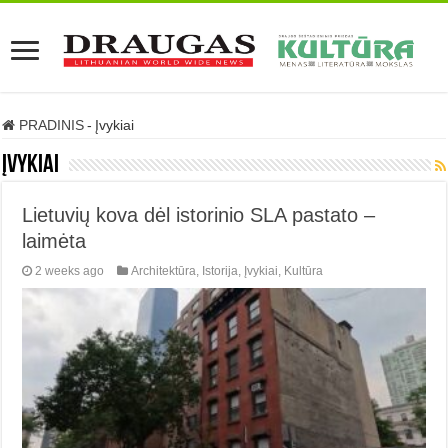
PRADINIS
-
Įvykiai
Įvykiai
Lietuvių kova dėl istorinio SLA pastato –
laimėta
2 weeks ago
Architektūra
,
Istorija
,
Įvykiai
,
Kultūra