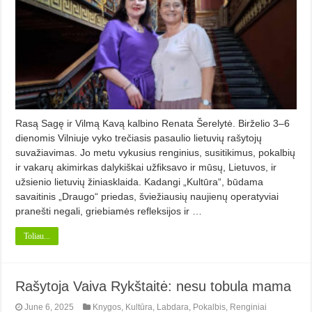
Rasą Sagę ir Vilmą Kavą kalbino Renata Šerelytė. Birželio 3–6
dienomis Vilniuje vyko tre­čiasis pasaulio lietuvių rašytojų
suvažia­vimas. Jo metu vykusius renginius, susitikimus, pokalbių
ir vakarų akimirkas dalykiškai užfiksavo ir mūsų, Lietuvos, ir
užsienio lietuvių žiniasklaida. Kadangi „Kultūra“, būdama
savaitinis „Draugo“ priedas, šviežiau­sių naujienų operatyviai
pranešti negali, griebiamės refleksijos ir …
Toliau...
Rašytoja Vaiva Rykštaitė: nesu tobula mama
June 6, 2025
Knygos
,
Kultūra
,
Labdara
,
Pokalbis
,
Renginiai