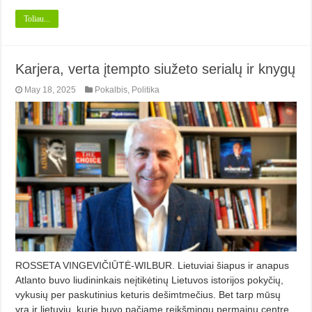
Toliau...
Karjera, verta įtempto siužeto serialų ir knygų
May 18, 2025
Pokalbis
,
Politika
ROSSETA VINGEVIČIŪTĖ-WILBUR. Lietuviai šiapus ir anapus
Atlanto buvo liudininkais neįtikėtinų Lietuvos istorijos pokyčių,
vykusių per paskutinius keturis dešimtmečius. Bet tarp mūsų
yra ir lietuvių, kurie buvo pačiame reikšmingų permainų centre,