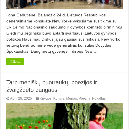
Ilona Gedutienė. Balandžio 24 d. Lietuvos Respublikos
generaliniame konsulate New Yorke vykusiame susitikime su
LR Seimo Nacionalinio saugumo ir gynybos komiteto pirmininku
Giedrimu Jeglinsku buvo aptarti svarbiausi Lietuvos gynybos
politikos klausimai. Diskusiją su gausiai susirinkusia New Yorko
lietuvių bendruomene vedė generalinis konsulas Dovydas
Špokauskas. Daug metų gyvenęs ir dirbęs New …
Toliau...
Tarp meniškų nuotraukų, poezijos ir
žvaigždėto dangaus
April 29, 2025
Knygos
,
Kultūra
,
Menas
,
Poezija
,
Pokalbis