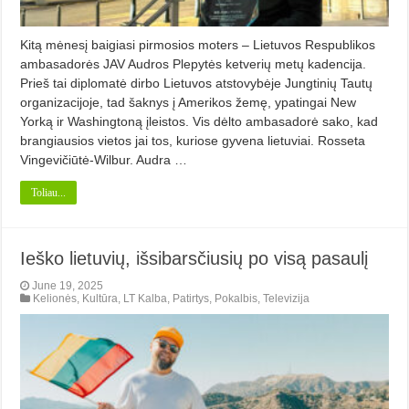
Kitą mėnesį baigiasi pirmosios moters – Lietuvos Respublikos
ambasadorės JAV Audros Plepytės ketverių metų kadencija.
Prieš tai diplomatė dirbo Lietuvos atstovybėje Jungtinių Tautų
organizacijoje, tad šaknys į Amerikos žemę, ypatingai New
Yorką ir Washingtoną įleistos. Vis dėlto ambasadorė sako, kad
brangiausios vietos jai tos, kuriose gyvena lietuviai. Rosseta
Vingevičiūtė-Wilbur. Audra …
Toliau...
Ieško lietuvių, išsibarsčiusių po visą pasaulį
June 19, 2025
Kelionės
,
Kultūra
,
LT Kalba
,
Patirtys
,
Pokalbis
,
Televizija