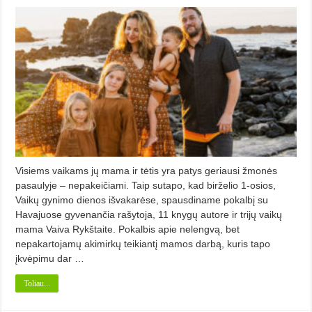
Visiems vaikams jų mama ir tėtis yra patys geriausi žmonės
pasaulyje – nepakeičiami. Taip sutapo, kad birželio 1-osios,
Vaikų gynimo dienos išvakarėse, spausdiname pokalbį su
Havajuose gyvenančia rašytoja, 11 knygų autore ir trijų vaikų
mama Vaiva Rykštaite. Pokalbis apie nelengvą, bet
nepakartojamų akimirkų teikiantį mamos darbą, kuris tapo
įkvėpimu dar …
Toliau...