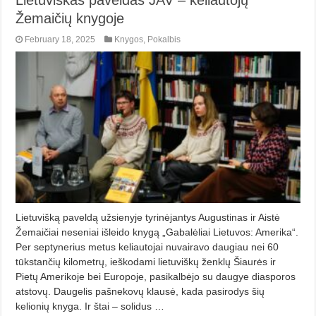
Žemaičių knygoje
February 18, 2025
Knygos
,
Pokalbis
Lietuvišką paveldą užsienyje tyrinėjantys Augustinas ir Aistė
Žemaičiai neseniai išleido knygą „Gabalėliai Lietuvos: Amerika“.
Per septynerius metus keliautojai nuvairavo daugiau nei 60
tūkstančių kilometrų, ieškodami lietuviškų ženklų Šiaurės ir
Pietų Amerikoje bei Europoje, pasikalbėjo su daugye diasporos
atstovų. Daugelis pašnekovų klausė, kada pasirodys šių
kelionių knyga. Ir štai – solidus …