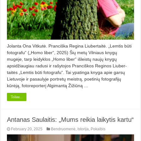
Jolanta Ona Vitkutė. Pranciška Regina Liubertaitė. „Lemtis būti
fotografu“ („Homo liber“, 2025) Šių metų Vilniaus knygų
mugėje, tarp leidyklos „Homo liber“ išleistų naujų knygų
apsidžiaugiau radusi ir rašytojos Pranciškos Reginos Liuber­
taitės „Lemtis būti fotografu“. Tai ypatinga knyga apie garsų
Lietuvoje ir pasaulyje portretų meistrą, poeti­nių fotografijų
kūrėją, fotoreporterį Algimantą Žižiūną …
Toliau...
Antanas Saulaitis: „Mums reikia laikytis kartu“
February 20, 2025
Bendruomenė
,
Istorija
,
Pokalbis