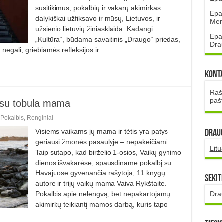
susitikimus, pokalbių ir vakarų akimirkas
Epa
dalykiškai užfiksavo ir mūsų, Lietuvos, ir
Mena
užsienio lietuvių žiniasklaida. Kadangi
Epa
„Kultūra“, būdama savaitinis „Draugo“ priedas,
Dra
 negali, griebiamės refleksijos ir …
Kont
Rašt
paš
nesu tobula mama
,
Pokalbis
,
Renginiai
Visiems vaikams jų mama ir tėtis yra patys
DRAUG
geriausi žmonės pasaulyje – nepakeičiami.
Lit
Taip sutapo, kad birželio 1-osios, Vaikų gynimo
dienos išvakarėse, spausdiname pokalbį su
Havajuose gyvenančia rašytoja, 11 knygų
Sekit
autore ir trijų vaikų mama Vaiva Rykštaite.
Dra
Pokalbis apie nelengvą, bet nepakartojamų
akimirkų teikiantį mamos darbą, kuris tapo