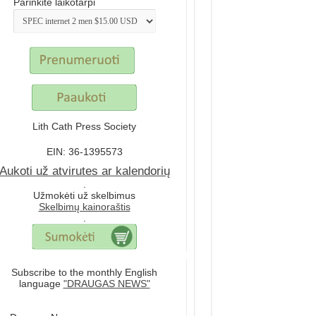
Parinkite laikotarpi
Lith Cath Press Society
EIN: 36-1395573
Aukoti už atvirutes ar kalendorių
.
Užmokėti už skelbimus
Skelbimų kainoraštis
.
Subscribe to the monthly English
language
"DRAUGAS NEWS"