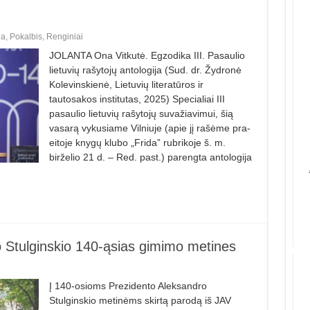
ja
,
Pokalbis
,
Renginiai
JOLANTA Ona Vitkutė. Egzodika III. Pasaulio
lietuvių rašytojų antologija (Sud. dr. Žydronė
Kolevinskienė, Lietuvių literatūros ir
tautosakos institutas, 2025) Specialiai III
pasaulio lietuvių ra­šytojų suvažiavimui, šią
vasarą vy­kusiame Vilniuje (apie jį rašėme pra­
eitoje knygų klubo „Frida” rubrikoje š. m.
birželio 21 d. – Red. past.) pa­reng­ta antologija
o Stulginskio 140-ąsias gimimo metines
Į 140-osioms Prezidento Aleksandro
Stulginskio metinėms skirtą parodą iš JAV