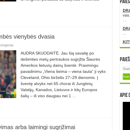
PAIEŠ
DR
vas.
...
DR
...
ambės vienybės dvasia
KIT
enginiai
AUDRA SKUODAITĖ. Jau šią savaitę po
dešimties metų pertraukos sugrįžta Šiaurės
Paieš
Amerikos lietuvių dainų šventė. Prasmingu
pavadinimu „Viena šeima – viena tauta“ ji vyks
Cleveland, Ohio birželio 27–29 dienomis. Į
šventę atvyks net 65 chorai iš Jungtinių
Valstijų, Kanados, Lietuvos ir kitų Europos
Apie 
šalių – iš viso daugiau nei 1 …
vimas arba laimingi sugrįžimai