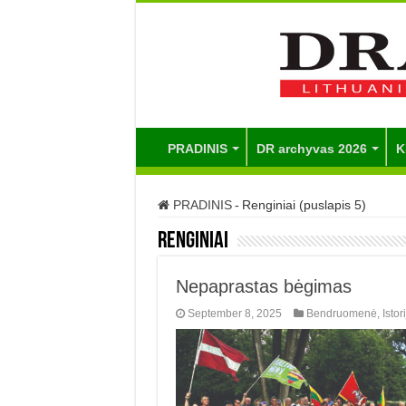
PRADINIS
DR archyvas 2026
K
PRADINIS
-
Renginiai (puslapis 5)
Renginiai
Nepaprastas bėgimas
September 8, 2025
Bendruomenė
,
Istor