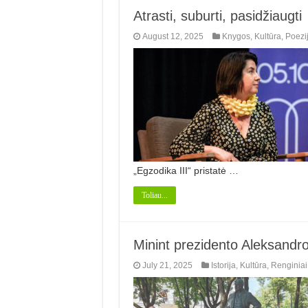
Atrasti, suburti, pasidžiaugti
August 12, 2025
Knygos
,
Kultūra
,
Poezi
„Egzodika III“ pristatė …
Toliau...
Minint prezidento Aleksandr
July 21, 2025
Istorija
,
Kultūra
,
Renginiai