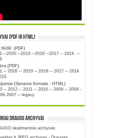
vai (PDF ir HTML)
. NUM. (PDF)
1
--
2020
--
2019
--
2018
--
2017
--
2016
--
5
tūra (PDF)
1
--
2020
--
2019
--
2018
--
2017
--
2016
015
aipsniai (Sename formate - HTML)
3
--
2012
--
2011
--
2010
--
2009
--
2008
-
06-2007
--
legacy
iniai DRAUGO Archyvai
UGO skaitmeninis archyvas
veldas.lt JPEG archyvas - Draugas