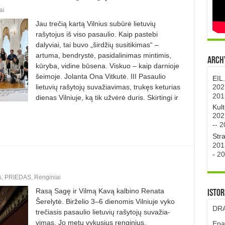
ai
Jau trečią kartą Vilnius subūrė lietuvių
rašytojus iš viso pasaulio. Kaip pastebi
dalyviai, tai buvo „širdžių susitikimas“ –
artuma, bendrystė, pasidalinimas mintimis,
Archy
kūryba, vidine būsena. Viskuo – kaip darnioje
šeimoje. Jolanta Ona Vitkutė. III Pasaulio
EIL
202
lietuvių rašytojų su­važiavimas, trukęs keturias
201
dienas Vil­niuje, ką tik užvėrė duris. Skir­tin­gi ir
Kul
202
--
2
Str
201
-
20
s
,
PRIEDAS
,
Renginiai
Rasą Sagę ir Vilmą Kavą kalbino Renata
Istor
Šerelytė. Birželio 3–6 dienomis Vilniuje vyko
DRA
tre­čiasis pasaulio lietuvių rašytojų suvažia­
vimas. Jo metu vykusius renginius,
Epa