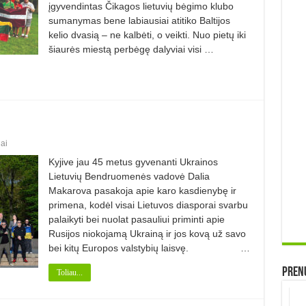
įgyvendintas Čikagos lietuvių bėgimo klubo
sumanymas bene labiausiai atitiko Baltijos
kelio dvasią – ne kalbėti, o veikti. Nuo pietų iki
šiaurės miestą perbėgę dalyviai visi …
ai
Kyjive jau 45 metus gyvenanti Ukrainos
Lietuvių Bendruomenės vadovė Dalia
Makarova pasakoja apie karo kasdienybę ir
primena, kodėl visai Lietuvos diasporai svarbu
palaikyti bei nuolat pasauliui priminti apie
Rusijos niokojamą Ukrainą ir jos kovą už savo
bei kitų Europos valstybių laisvę. …
Prenu
Toliau...