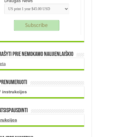
Draugas News
rašyti prie nemokamo naujienlaiškio
eta
 prenumeruoti
 instrukcijos
atsispausdinti
trukcijos