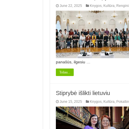
June 22, 2025
Knygos
,
Kultūra
,
Rengini
panašūs, ilgesiu …
Toliau...
Stiprybė išlikti lietuviu
June 15, 2025
Knygos
,
Kultūra
,
Pokalbi