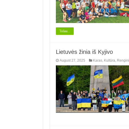
Toliau...
Lietuvės žinia iš Kyjivo
August 27, 2025
Karas
,
Kultūra
,
Rengini