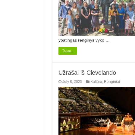
ypatingas renginys vyko …
Toliau...
Užrašai iš Clevelando
July 8, 2025
Kultūra
,
Renginiai