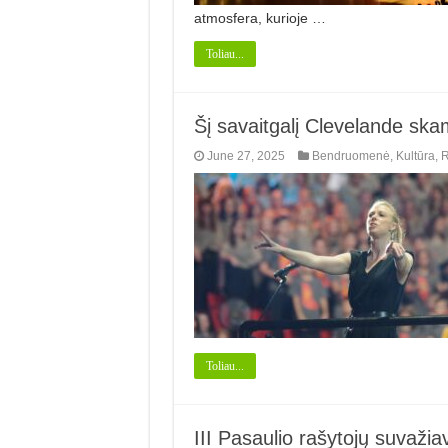
atmosfera, kurioje …
Toliau...
Šį savaitgalį Clevelande sk
June 27, 2025
Bendruomenė
,
Kultūra
,
R
Toliau...
III Pasaulio rašytojų suvažia