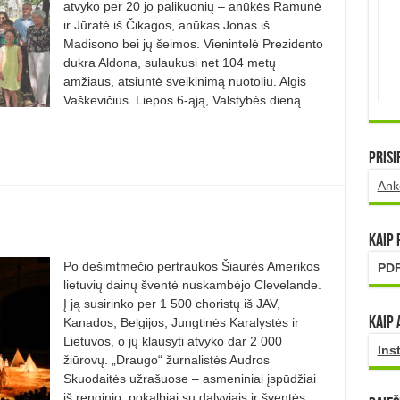
atvyko per 20 jo palikuonių – anūkės Ramunė
ir Jūratė iš Čikagos, anūkas Jonas iš
Madisono bei jų šeimos. Vienintelė Prezidento
dukra Aldona, sulaukusi net 104 metų
amžiaus, atsiuntė sveikinimą nuotoliu. Algis
Vaškevičius. Liepos 6-ąją, Valstybės dieną
Prisi
Ank
Kaip
Po dešimtmečio pertraukos Šiaurės Amerikos
PDF
lietuvių dainų šventė nuskambėjo Clevelande.
Į ją susirinko per 1 500 choristų iš JAV,
Kaip 
Kanados, Belgijos, Jungtinės Karalystės ir
Lietuvos, o jų klausyti atvyko dar 2 000
Ins
žiūrovų. „Draugo“ žurnalistės Audros
Skuodaitės užrašuose – asmeniniai įspūdžiai
iš renginio, pokalbiai su dalyviais ir šventės