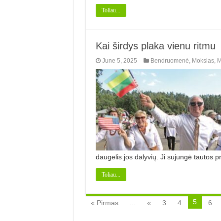
Toliau...
Kai širdys plaka vienu ritmu
June 5, 2025
Bendruomenė
,
Mokslas
,
M
daugelis jos dalyvių. Ji sujungė tautos pr
Toliau...
5
« Pirmas
...
«
3
4
6