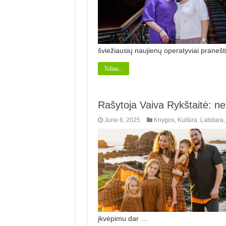
šviežiau­sių naujienų operatyviai pranešti
Toliau...
Rašytoja Vaiva Rykštaitė: 
June 6, 2025
Knygos
,
Kultūra
,
Labdara
įkvėpimu dar …