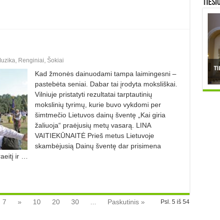
TIESI
uzika
,
Renginiai
,
Šokiai
Kad žmonės dainuodami tampa laimingesni –
pastebėta seniai. Dabar tai įrodyta moksliškai.
Vilniuje pristatyti rezultatai tarptautinių
mokslinių tyrimų, kurie buvo vykdomi per
šimtmečio Lietuvos dainų šventę „Kai giria
žaliuoja“ praėjusių metų vasarą. LINA
VAITIEKŪNAITĖ Prieš metus Lietuvoje
skambėjusią Dainų šventę dar prisimena
aeitį ir …
7
»
10
20
30
...
Paskutinis »
Psl. 5 iš 54