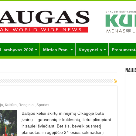
L archyvas 2026
Mirties Pran.
Knygynėlis
Prenumerat
Nauj
ija
,
Kultūra
,
Renginiai
,
Sportas
Baltijos keliui skirtų minėjimų Čikagoje būta
įvairių – gausesnių ir kuklesnių, lietui pliaupiant
ir saulei šviečiant. Bet šis, beveik pusmetį
planuotas ir rugpjūčio 24-osios sekmadienį