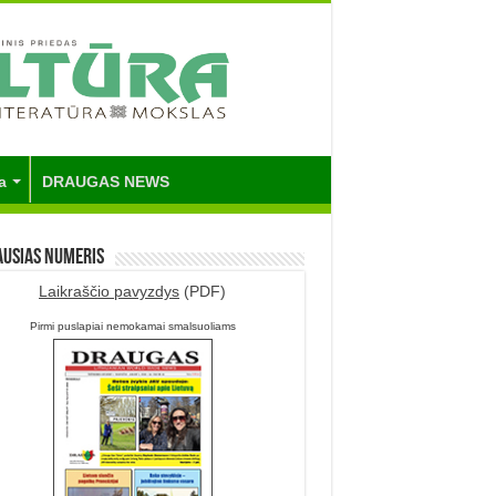
a
DRAUGAS NEWS
ausias numeris
Laikraščio pavyzdys
(PDF)
Pirmi puslapiai nemokamai smalsuoliams