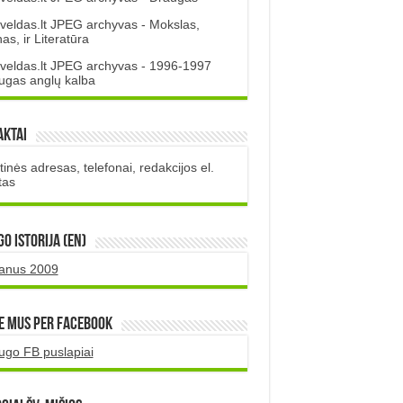
veldas.lt JPEG archyvas - Mokslas,
s, ir Literatūra
veldas.lt JPEG archyvas - 1996-1997
ugas anglų kalba
aktai
inės adresas, telefonai, redakcijos el.
tas
O istorija (EN)
uanus 2009
e mus per Facebook
ugo FB puslapiai