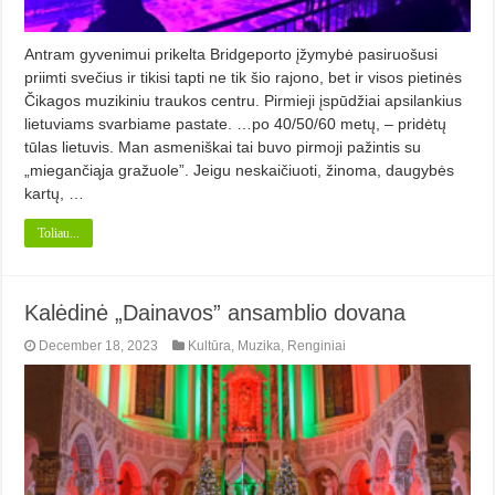
Antram gyvenimui prikelta Bridgeporto įžymybė pasiruošusi
priimti svečius ir tikisi tapti ne tik šio rajono, bet ir visos pietinės
Čikagos muzikiniu traukos centru. Pirmieji įspūdžiai apsilankius
lietuviams svarbiame pastate. …po 40/50/60 metų, – pridėtų
tūlas lietuvis. Man asmeniškai tai buvo pirmoji pažintis su
„miegančiąja gražuole”. Jeigu neskaičiuoti, žinoma, daugybės
kartų, …
Toliau...
Kalėdinė „Dainavos” ansamblio dovana
December 18, 2023
Kultūra
,
Muzika
,
Renginiai