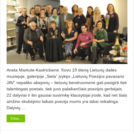
Aneta Markutė-Kastrickienė. Kovo 19 dieną Lietuvių dailės
muziejuje, galerijoje „Siela” įvykęs „Lietuvių Poezijos pavasaris
JAV” nepaliko abejonių – lietuvių bendruomenė gali pasigirti tiek
talentingais poetais, tiek juos palaikančiais poezijos gerbėjais.
22 dalyviai ir itin gausiai susirinkę klausytojai įrodė, kad net šiais
amžino skubėjimo laikais poezija mums yra labai reikalinga.
Dalyvių …
Toliau...