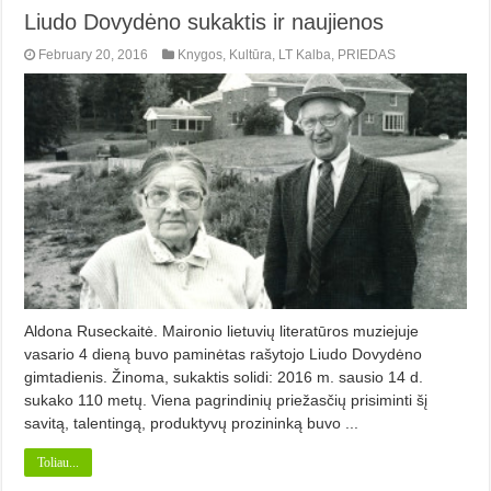
Liudo Dovydėno sukaktis ir naujienos
February 20, 2016
Knygos
,
Kultūra
,
LT Kalba
,
PRIEDAS
Aldona Ruseckaitė. Maironio lietuvių literatūros muziejuje
vasario 4 dieną buvo paminėtas rašytojo Liudo Dovydėno
gimtadienis. Žinoma, sukaktis solidi: 2016 m. sausio 14 d.
sukako 110 metų. Viena pagrindinių priežasčių prisiminti šį
savitą, talentingą, produktyvų prozininką buvo ...
Toliau...