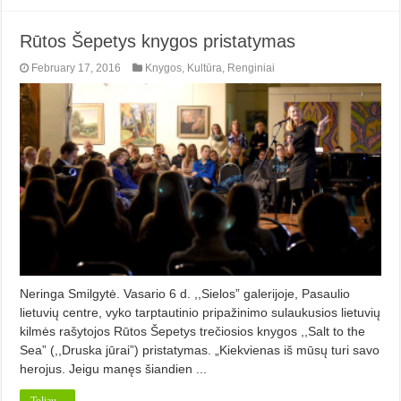
Rūtos Šepetys knygos pristatymas
February 17, 2016
Knygos
,
Kultūra
,
Renginiai
Neringa Smilgytė. Vasario 6 d. ,,Sielos” galerijoje, Pasaulio
lietuvių centre, vyko tarptautinio pripažinimo sulaukusios lietuvių
kilmės rašytojos Rūtos Šepetys trečiosios knygos ,,Salt to the
Sea” (,,Druska jūrai”) pristatymas. „Kiekvienas iš mūsų turi savo
herojus. Jeigu manęs šiandien ...
Toliau...