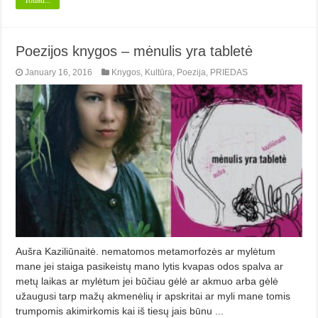
Poezijos knygos – mėnulis yra tabletė
January 16, 2016
Knygos
,
Kultūra
,
Poezija
,
PRIEDAS
Aušra Kaziliūnaitė. nematomos metamorfozės ar mylėtum
mane jei staiga pasikeistų mano lytis kvapas odos spalva ar
metų laikas ar mylėtum jei būčiau gėlė ar akmuo arba gėlė
užaugusi tarp mažų akmenėlių ir apskritai ar myli mane tomis
trumpomis akimirkomis kai iš tiesų jais būnu ...