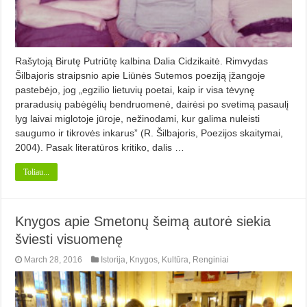
Rašytoją Birutę Putriūtę kalbina Dalia Cidzikaitė. Rimvydas
Šilbajoris straipsnio apie Liūnės Sutemos poeziją įžangoje
pastebėjo, jog „egzilio lietuvių poetai, kaip ir visa tėvynę
praradusių pabėgėlių bendruomenė, dairėsi po svetimą pasaulį
lyg laivai miglotoje jūroje, nežinodami, kur galima nuleisti
saugumo ir tikrovės inkarus” (R. Šilbajoris, Poezijos skaitymai,
2004). Pasak literatūros kritiko, dalis …
Toliau...
Knygos apie Smetonų šeimą autorė siekia
šviesti visuomenę
March 28, 2016
Istorija
,
Knygos
,
Kultūra
,
Renginiai