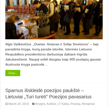
Algis Vaškevičius. „Duetas. Antanas ir Sofija Smetonos” – taip
pavadinta knyga, kurią parašė istorikė, Istorinės Lietuvos
Respublikos prezidentūros darbuotoja daktarė Ingrida
Jakubavičienė. Naujoji solidi daugiau kaip 400 puslapių gausiai
iliustruota knyga pasirodė ...
Toliau...
Sparnus išskleidė poezijos paukštė –
Lietuviai „Turi turėti” Poezijos pavasarius
March 24, 2016
Knygos
,
Kultūra
,
LT Kalba
,
Poezija
,
Renginiai