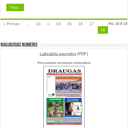
Toliau...
« Pirmas
...
10
«
14
15
16
17
Psl. 18 iš 18
18
Naujausias numeris
Laikraščio pavyzdys
(PDF)
Pirmi puslapiai nemokamai smalsuoliams