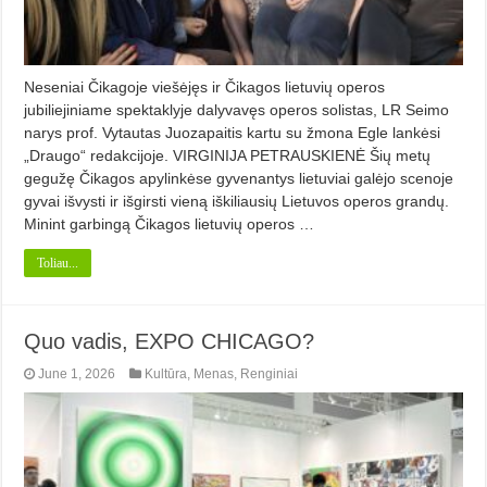
Neseniai Čikagoje viešėjęs ir Čikagos lietuvių operos
jubiliejiniame spektaklyje dalyvavęs operos solistas, LR Seimo
narys prof. Vytautas Juozapaitis kartu su žmona Egle lankėsi
„Draugo“ redakcijoje. VIRGINIJA PETRAUSKIENĖ Šių metų
gegužę Čikagos apylinkėse gyvenantys lietuviai galėjo scenoje
gyvai išvysti ir išgirsti vieną iškiliausių Lietuvos operos grandų.
Minint garbingą Čikagos lietuvių operos …
Toliau...
Quo vadis, EXPO CHICAGO?
June 1, 2026
Kultūra
,
Menas
,
Renginiai