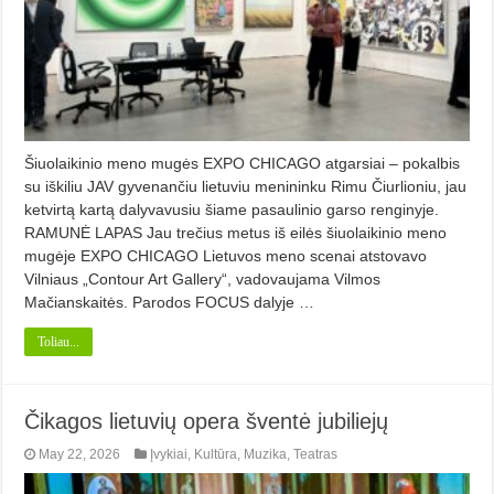
Šiuolaikinio meno mugės EXPO CHICAGO atgarsiai – pokalbis
su iškiliu JAV gyvenančiu lietuviu menininku Rimu Čiurlioniu, jau
ketvirtą kartą dalyvavusiu šiame pasaulinio garso renginyje.
RAMUNĖ LAPAS Jau trečius metus iš eilės šiuolaikinio meno
mugėje EXPO CHICAGO Lietuvos meno scenai atstovavo
Vilniaus „Contour Art Gallery“, vadovaujama Vilmos
Mačianskaitės. Parodos FOCUS dalyje …
Toliau...
Čikagos lietuvių opera šventė jubiliejų
May 22, 2026
Įvykiai
,
Kultūra
,
Muzika
,
Teatras