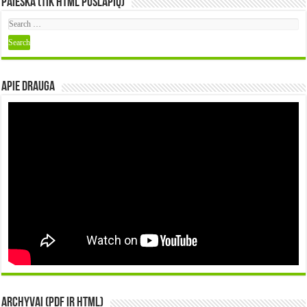
Paieška (tik HTML puslapių)
Apie DRAUGA
Archyvai (PDF ir HTML)