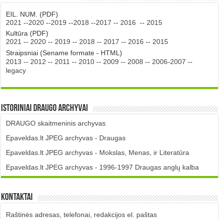
EIL. NUM. (PDF)
2021
--
2020
--
2019
--
2018
--
2017
--
2016
--
2015
Kultūra (PDF)
2021
--
2020
--
2019
--
2018
--
2017
--
2016
--
2015
Straipsniai (Sename formate - HTML)
2013
--
2012
--
2011
--
2010
--
2009
--
2008
--
2006-2007
--
legacy
Istoriniai DRAUGO Archyvai
DRAUGO skaitmeninis archyvas
Epaveldas.lt JPEG archyvas - Draugas
Epaveldas.lt JPEG archyvas - Mokslas, Menas, ir Literatūra
Epaveldas.lt JPEG archyvas - 1996-1997 Draugas anglų kalba
Kontaktai
Raštinės adresas, telefonai, redakcijos el. paštas