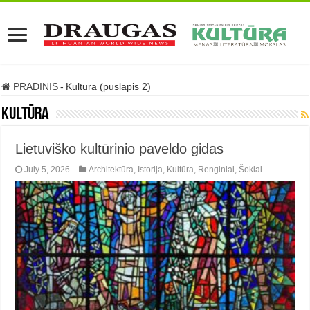
PRADINIS
-
Kultūra (puslapis 2)
Kultūra
Lietuviško kultūrinio paveldo gidas
July 5, 2026
Architektūra
,
Istorija
,
Kultūra
,
Renginiai
,
Šokiai