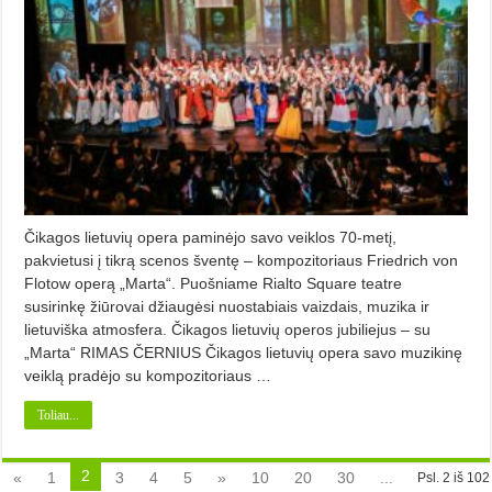
Čikagos lietuvių opera paminėjo savo veiklos 70-metį,
pakvietusi į tikrą scenos šventę – kompozitoriaus Friedrich von
Flotow operą „Marta“. Puošniame Rialto Square teatre
susirinkę žiūrovai džiaugėsi nuostabiais vaizdais, muzika ir
lietuviška atmosfera. Čikagos lietuvių operos jubiliejus – su
„Marta“ RIMAS ČERNIUS Čikagos lietuvių opera savo muzikinę
veiklą pradėjo su kompozitoriaus …
Toliau...
2
«
1
3
4
5
»
10
20
30
...
Psl. 2 iš 102