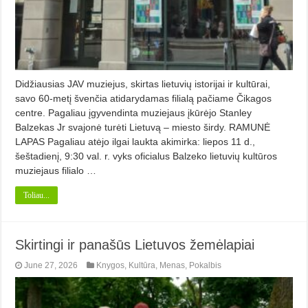
Didžiausias JAV muziejus, skirtas lietuvių istorijai ir kultūrai,
savo 60-metį švenčia atidarydamas filialą pačiame Čikagos
centre. Pagaliau įgyvendinta muziejaus įkūrėjo Stanley
Balzekas Jr svajonė turėti Lietuvą – miesto širdy. RAMUNĖ
LAPAS Pagaliau atėjo ilgai laukta akimirka: liepos 11 d.,
šeštadienį, 9:30 val. r. vyks oficialus Balzeko lietuvių kultūros
muziejaus filialo …
Toliau...
Skirtingi ir panašūs Lietuvos žemėlapiai
June 27, 2026
Knygos
,
Kultūra
,
Menas
,
Pokalbis