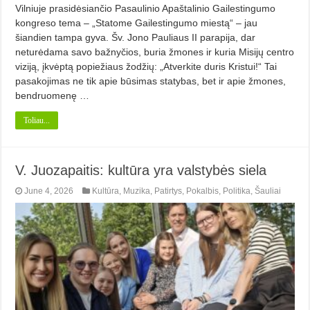
Vilniuje prasidėsiančio Pasaulinio Apaštalinio Gailestingumo
kongreso tema – „Statome Gailestingumo miestą“ – jau
šiandien tampa gyva. Šv. Jono Pauliaus II parapija, dar
neturėdama savo bažnyčios, buria žmones ir kuria Misijų centro
viziją, įkvėptą popiežiaus žodžių: „Atverkite duris Kristui!“ Tai
pasakojimas ne tik apie būsimas statybas, bet ir apie žmones,
bendruomenę …
Toliau...
V. Juozapaitis: kultūra yra valstybės siela
June 4, 2026
Kultūra
,
Muzika
,
Patirtys
,
Pokalbis
,
Politika
,
Šauliai