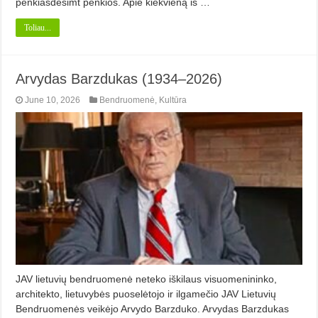
penkiasdešimt penkios. Apie kiekvieną iš …
Toliau...
Arvydas Barzdukas (1934–2026)
June 10, 2026
Bendruomenė
,
Kultūra
JAV lietuvių bendruomenė neteko iškilaus visuomenininko,
architekto, lietuvybės puoselėtojo ir ilgamečio JAV Lietuvių
Bendruomenės veikėjo Arvydo Barzduko. Arvydas Barzdukas