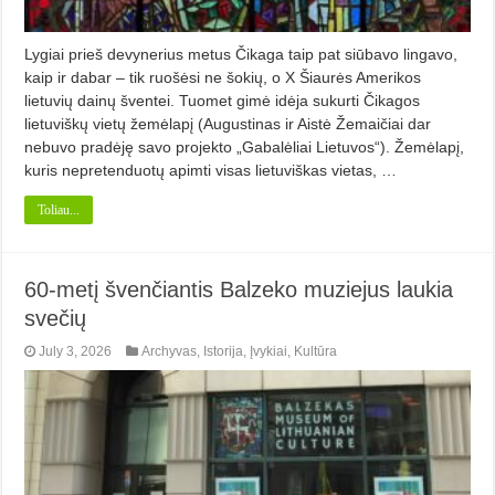
Lygiai prieš devynerius metus Čikaga taip pat siūbavo lingavo,
kaip ir dabar – tik ruošėsi ne šokių, o X Šiaurės Amerikos
lietuvių dainų šventei. Tuomet gimė idėja sukurti Čikagos
lietuviškų vietų žemėlapį (Augustinas ir Aistė Žemaičiai dar
nebuvo pradėję savo projekto „Gabalėliai Lietuvos“). Žemėlapį,
kuris nepretenduotų apimti visas lietuviškas vietas, …
Toliau...
60-metį švenčiantis Balzeko muziejus laukia
svečių
July 3, 2026
Archyvas
,
Istorija
,
Įvykiai
,
Kultūra