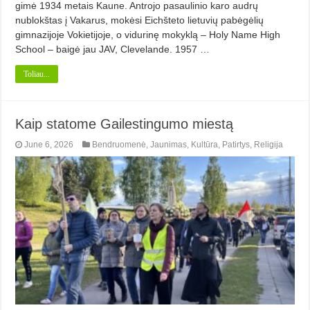
gimė 1934 metais Kaune. Antrojo pasaulinio karo audrų
nublokštas į Vakarus, mokėsi Eichšteto lietuvių pabėgėlių
gimnazijoje Vokietijoje, o vidurinę mokyklą – Holy Name High
School – baigė jau JAV, Clevelande. 1957 …
Toliau...
Kaip statome Gailestingumo miestą
June 6, 2026
Bendruomenė
,
Jaunimas
,
Kultūra
,
Patirtys
,
Religija