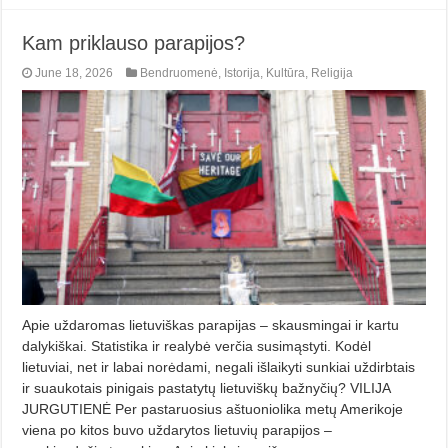
Kam priklauso parapijos?
June 18, 2026
Bendruomenė
,
Istorija
,
Kultūra
,
Religija
Apie uždaromas lietuviškas parapijas – skausmingai ir kartu
dalykiškai. Statistika ir realybė verčia susimąstyti. Kodėl
lietuviai, net ir labai norėdami, negali išlaikyti sunkiai uždirbtais
ir suaukotais pinigais pastatytų lietuviškų bažnyčių? VILIJA
JURGUTIENĖ Per pastaruosius aštuoniolika metų Amerikoje
viena po kitos buvo uždarytos lietuvių parapijos –