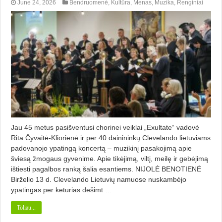
June 24, 2026
Bendruomenė
,
Kultūra
,
Menas
,
Muzika
,
Renginiai
Jau 45 metus pasišventusi chorinei veiklai „Exultate“ vadovė
Rita Čyvaitė-Kliorienė ir per 40 dainininkų Clevelando lietuviams
padovanojo ypatingą koncertą – muzikinį pasakojimą apie
šviesą žmogaus gyvenime. Apie tikėjimą, viltį, meilę ir gebėjimą
ištiesti pagalbos ranką šalia esantiems. NIJOLĖ BENOTIENĖ
Birželio 13 d. Clevelando Lietuvių namuose nuskambėjo
ypatingas per keturias dešimt …
Toliau...