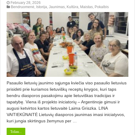
February 28, 2026
Bendruomenė
,
Istorija
,
Jaunimas
,
Kultūra
,
Maistas
,
Pokalbis
Pasaulio lietuvių jaunimo sąjunga kviečia viso pasaulio lietuvius
prisidėti prie kuriamos lietuviškų receptų knygos, kuri taps
bendru diasporos pasakojimu apie lietuviškas tradicijas ir
tapatybę. Viena iš projekto iniciatorių – Argentinoje gimusi ir
augusi ketvirtos kartos lietuvaitė Laima Griszka. LINA
VAITIEKŪNAITĖ Lietuvių diasporos jaunimas imasi iniciatyvos,
kuri jungia skirtingus žemynus per …
Toliau...