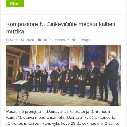
Toliau...
Kompozitorė N. Sinkevičiūtė mėgsta kalbėti
muzika
March 14, 2026
Kultūra
,
Menas
,
Muzika
,
Renginiai
Pasaulinė premjera – „Dainava“ atliks oratoriją „Chronos ir
Kairos“ Lietuvių meno ansamblis „Dainava“ kviečia į koncertą
„Chronos ir Kairos“, kuris vyks kovo 29 d., sekmadienį, 2 val. p.