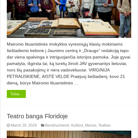
Maironio lituanistinės mokyklos vyresniųjų klasių mokiniams
šeštadienio kelionė į Jaunimo centrą ir „Draugo“ redakciją tapo
dar viena spalvinga ir intriguojančia istorijos pamoka. Joje gyvai
pamatyta, išgirsta tai, ką turėtų žinoti JAV gyvenantys lietuviai,
nors šių pasakojimų ir nėra vadovėliuose. VIRGINIJA
PETRAUSKIENĖ, AISTĖ VELDE Praėjusį šeštadienį, kovo 21
dieną, būrys Maironio lituanistinės …
Toliau...
Teatro banga Floridoje
March 26, 2026
Bendruomenė
,
Kultūra
,
Menas
,
Teatras