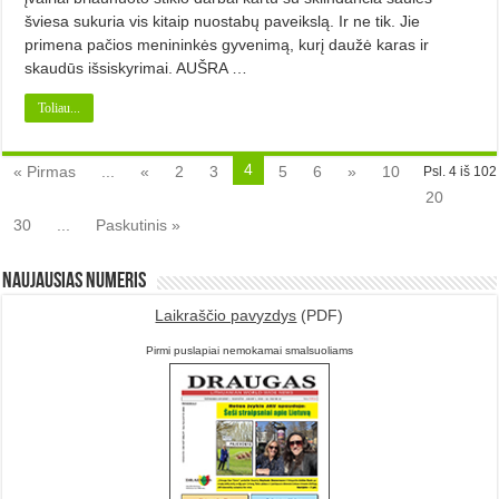
šviesa sukuria vis kitaip nuostabų paveikslą. Ir ne tik. Jie
primena pačios menininkės gyvenimą, kurį daužė karas ir
skaudūs išsiskyrimai. AUŠRA …
Toliau...
4
« Pirmas
...
«
2
3
5
6
»
10
Psl. 4 iš 102
20
30
...
Paskutinis »
Naujausias numeris
Laikraščio pavyzdys
(PDF)
Pirmi puslapiai nemokamai smalsuoliams