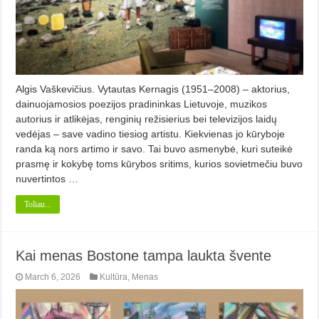
Algis Vaškevičius. Vytautas Kernagis (1951–2008) – aktorius,
dainuojamosios poezijos pradininkas Lietuvoje, muzikos
autorius ir atlikėjas, renginių režisierius bei televizijos laidų
vedėjas – save vadino tiesiog artistu. Kiekvienas jo kūryboje
randa ką nors artimo ir savo. Tai buvo asmenybė, kuri suteikė
prasmę ir kokybę toms kūrybos sritims, kurios sovietmečiu buvo
nuvertintos …
Toliau...
Kai menas Bostone tampa laukta švente
March 6, 2026
Kultūra
,
Menas