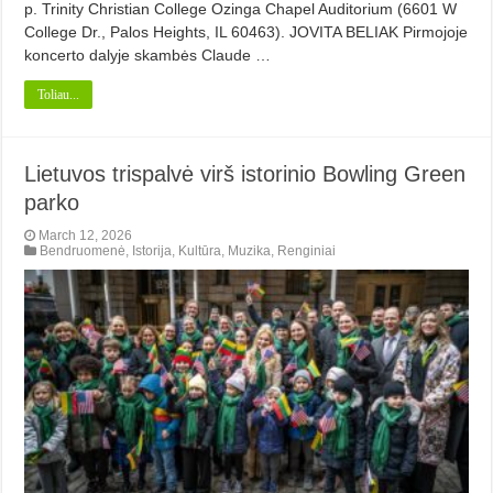
p. Trinity Christian College Ozinga Chapel Auditorium (6601 W
College Dr., Palos Heights, IL 60463). JOVITA BELIAK Pirmojoje
koncerto dalyje skambės Claude …
Toliau...
Lietuvos trispalvė virš istorinio Bowling Green
parko
March 12, 2026
Bendruomenė
,
Istorija
,
Kultūra
,
Muzika
,
Renginiai