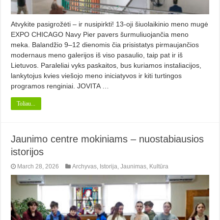
Atvykite pasigrožėti – ir nusipirkti! 13-oji šiuolaikinio meno mugė
EXPO CHICAGO Navy Pier pavers šurmuliuojančia meno
meka. Balandžio 9–12 dienomis čia prisistatys pirmaujančios
modernaus meno galerijos iš viso pasaulio, taip pat ir iš
Lietuvos. Paraleliai vyks paskaitos, bus kuriamos instaliacijos,
lankytojus kvies viešojo meno iniciatyvos ir kiti turtingos
programos renginiai. JOVITA …
Toliau...
Jaunimo centre mokiniams – nuostabiausios
istorijos
March 28, 2026
Archyvas
,
Istorija
,
Jaunimas
,
Kultūra