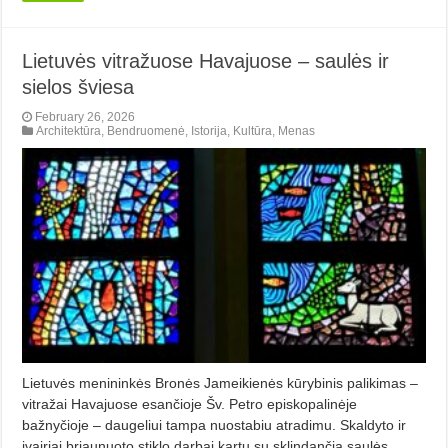
Lietuvės vitražuose Havajuose – saulės ir
sielos šviesa
February 26, 2026
Architektūra
,
Bendruomenė
,
Istorija
,
Kultūra
,
Menas
Lietuvės menininkės Bronės Jameikienės kūrybinis palikimas –
vitražai Havajuose esančioje Šv. Petro episkopalinėje
bažnyčioje – daugeliui tampa nuostabiu atradimu. Skaldyto ir
įvairiai briaunuoto stiklo darbai kartu su sklindančia saulės