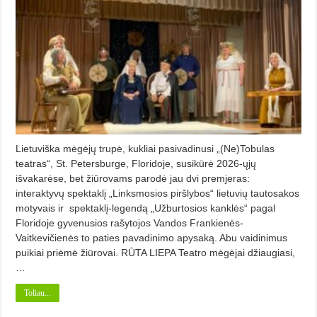
Lietuviška mėgėjų trupė, kukliai pasivadinusi „(Ne)Tobulas
teatras“, St. Petersburge, Floridoje, susikūrė 2026-ųjų
išvakarėse, bet žiūrovams parodė jau dvi premjeras:
interaktyvų spektaklį „Linksmosios piršlybos“ lietuvių tautosakos
motyvais ir spektaklį-legendą „Užburtosios kanklės“ pagal
Floridoje gyvenusios rašytojos Vandos Frankienės-
Vaitkevičienės to paties pavadinimo apysaką. Abu vaidinimus
puikiai priėmė žiūrovai. RŪTA LIEPA Teatro mėgėjai džiaugiasi,
…
Toliau...