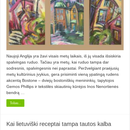
Naujoji Anglija yra žavi visais metų laikais, iš jų visada išsiskiria
spalvingas ruduo. Tačiau yra metų, kai ruduo tampa dar
sodresnis, spalvingesnis nei paprastai. Peržvelgiant praėjusių
metų kultūrinius įvykius, gera prisiminti vieną ypatingą rudens
akcentą Bostone – dviejų bostoniškių menininkių, tapytojos
Gemos Phillips ir tekstilės skiautinių kūrėjos Inos Nenortienės
bendrą …
Toliau...
Kai lietuviški receptai tampa tautos kalba