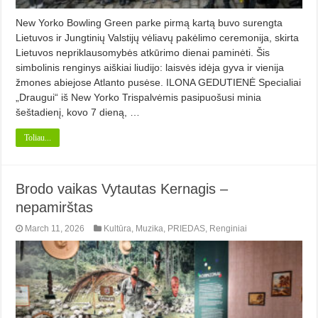
New Yorko Bowling Green parke pirmą kartą buvo surengta
Lietuvos ir Jungtinių Valstijų vėliavų pakėlimo ceremonija, skirta
Lietuvos nepriklausomybės atkūrimo dienai paminėti. Šis
simbolinis renginys aiškiai liudijo: laisvės idėja gyva ir vienija
žmones abiejose Atlanto pusėse. ILONA GEDUTIENĖ Specialiai
„Draugui“ iš New Yorko Trispalvėmis pasipuošusi minia
šeštadienį, kovo 7 dieną, …
Toliau...
Brodo vaikas Vytautas Kernagis –
nepamirštas
March 11, 2026
Kultūra
,
Muzika
,
PRIEDAS
,
Renginiai