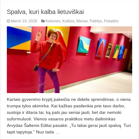
Spalva, kuri kalba lietuviškai
March 19, 2026
Kelionės
,
Kultūra
,
Menas
,
Patirtys
,
Pokalbis
Kartais gyvenimo kryptį pakeičia ne didelis sprendimas, o viena
trumpa tylos akimirka. Kai kažkas pasilenkia prie tavo darbo,
sustoja ir ištaria tai, ką pats jau seniai jauti, bet dar nemoki
suformuluoti. Vienos vasaros praktikos metu dailininkas
Arvydas Šaltenis Editai pasakė: „Tu labai gerai jauti spalvą. Turi
tapti tapytoja.“ Nuo tada …