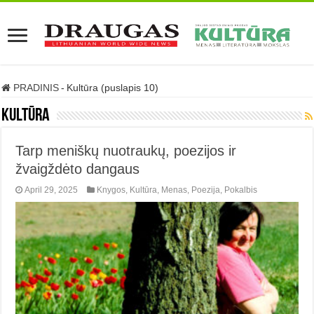
PRADINIS
-
Kultūra (puslapis 10)
Kultūra
Tarp meniškų nuotraukų, poezijos ir
žvaigždėto dangaus
April 29, 2025
Knygos
,
Kultūra
,
Menas
,
Poezija
,
Pokalbis