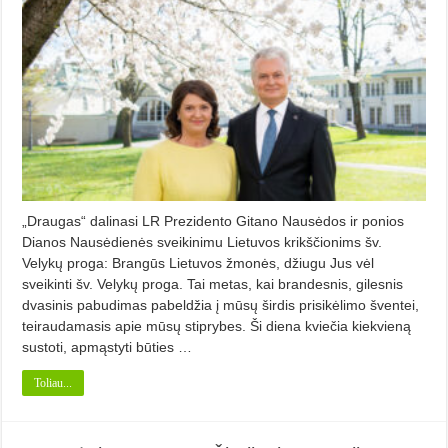
„Draugas“ dalinasi LR Prezidento Gitano Nausėdos ir ponios
Dianos Nausėdienės sveikinimu Lietuvos krikščionims šv.
Velykų proga: Brangūs Lietuvos žmonės, džiugu Jus vėl
sveikinti šv. Velykų proga. Tai metas, kai brandesnis, gilesnis
dvasinis pabudimas pabeldžia į mūsų širdis prisikėlimo šventei,
teiraudamasis apie mūsų stiprybes. Ši diena kviečia kiekvieną
sustoti, apmąstyti būties …
Toliau...