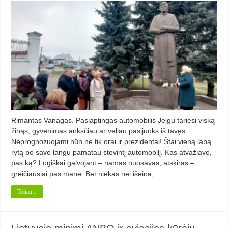
Rimantas Vanagas. Paslaptingas automobilis Jeigu tariesi viską
žinąs, gyvenimas anksčiau ar vėliau pasijuoks iš tavęs.
Neprognozuojami nūn ne tik orai ir preziden­tai! Štai vieną labą
rytą po savo langu pamatau stovintį automobilį. Kas atvažiavo,
pas ką? Logiškai galvojant – namas nuosa­vas, atskiras –
greičiausiai pas mane. Bet niekas nei išeina, …
Toliau...