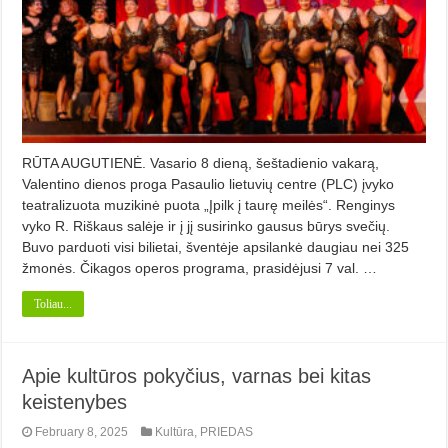
RŪTA AUGUTIENĖ. Vasario 8 dieną, šeštadienio vakarą,
Valentino dienos proga Pasaulio lietuvių centre (PLC) įvyko
teatralizuota muzikinė puota „Įpilk į taurę meilės“. Renginys
vyko R. Riškaus salėje ir į jį susirinko gausus būrys svečių.
Buvo parduoti visi bilietai, šventėje apsilankė daugiau nei 325
žmonės. Čikagos operos programa, prasidėjusi 7 val. …
Toliau...
Apie kultūros pokyčius, varnas bei kitas
keistenybes
February 8, 2025
Kultūra
,
PRIEDAS