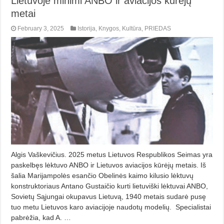
Lietuvoje minimi ANBO ir aviacijos kūrėjų
metai
February 3, 2025
Istorija
,
Knygos
,
Kultūra
,
PRIEDAS
Algis Vaškevičius. 2025 metus Lietuvos Respublikos Seimas yra
paskelbęs lėktuvo ANBO ir Lietuvos aviacijos kūrėjų metais. Iš
šalia Marijampolės esančio Obelinės kaimo kilusio lėktuvų
konstruktoriaus Antano Gustaičio kurti lietuviški lėktuvai ANBO,
Sovietų Sąjungai okupavus Lietuvą, 1940 metais sudarė pusę
tuo metu Lietuvos karo aviacijoje naudotų modelių. Specialistai
pabrėžia, kad A. …