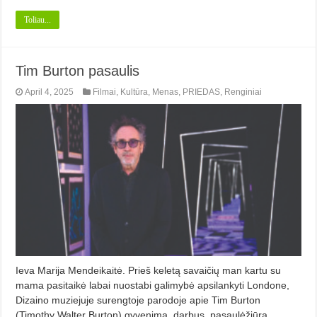
Toliau...
Tim Burton pasaulis
April 4, 2025
Filmai
,
Kultūra
,
Menas
,
PRIEDAS
,
Renginiai
Ieva Marija Mendeikaitė. Prieš keletą savaičių man kartu su
mama pasitaikė labai nuostabi galimybė apsilankyti Londone,
Dizaino muziejuje surengtoje parodoje apie Tim Burton
(Timothy Walter Burton) gyvenimą, darbus, pasaulėžiūrą.