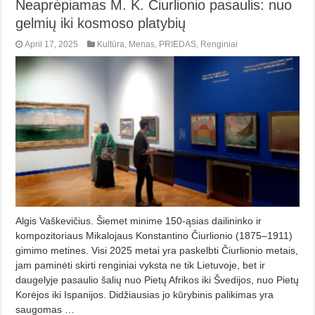
Neaprėpiamas M. K. Čiurlionio pasaulis: nuo
gelmių iki kosmoso platybių
April 17, 2025
Kultūra
,
Menas
,
PRIEDAS
,
Renginiai
Algis Vaškevičius. Šiemet minime 150-ąsias dailininko ir
kompozitoriaus Mikalojaus Konstantino Čiurlionio (1875–1911)
gimimo metines. Vi­si 2025 metai yra paskelbti Čiurlionio metais,
jam paminėti skirti renginiai vyksta ne tik Lietuvoje, bet ir
daugelyje pasaulio šalių nuo Pietų Afrikos iki Švedijos, nuo Pietų
Korėjos iki Ispanijos. Didžiausias jo kū­rybinis palikimas yra
saugomas …