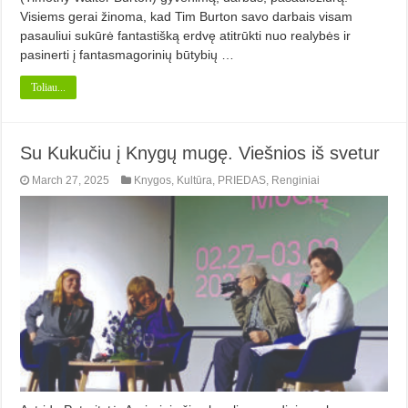
Visiems gerai žinoma, kad Tim Burton savo darbais visam
pasauliui sukūrė fantastišką erdvę atitrūkti nuo realybės ir
pasinerti į fantasmagorinių būtybių …
Toliau...
Su Kukučiu į Knygų mugę. Viešnios iš svetur
March 27, 2025
Knygos
,
Kultūra
,
PRIEDAS
,
Renginiai