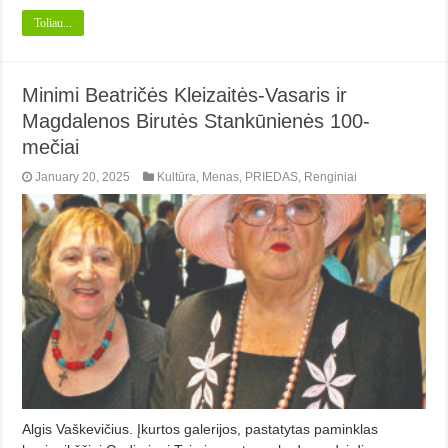
Toliau...
Minimi Beatričės Kleizaitės-Vasaris ir
Magdalenos Birutės Stankūnienės 100-
mečiai
January 20, 2025
Kultūra
,
Menas
,
PRIEDAS
,
Renginiai
Algis Vaškevičius. Įkurtos galerijos, pastatytas paminklas