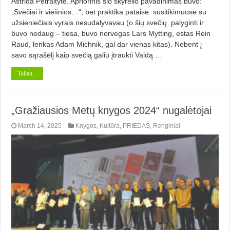
Astrida Petraitytė. Apriorinis šio skyrelio pavadinimas buvo:
„Svečiai ir viešnios…“, bet praktika pataisė: susitikimuose su
užsieniečiais vyrais nesudalyvavau (o šių svečių palyginti ir
buvo nedaug – tiesa, buvo norvegas Lars Mytting, estas Rein
Raud, lenkas Adam Michnik, gal dar vienas kitas). Nebent į
savo sąrašėlį kaip svečią galiu įtraukti Valdą …
Toliau...
„Gražiausios Metų knygos 2024“ nugalėtojai
March 14, 2025
Knygos
,
Kultūra
,
PRIEDAS
,
Renginiai