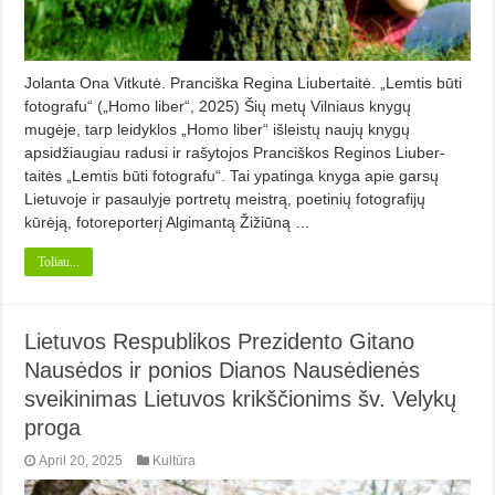
Jolanta Ona Vitkutė. Pranciška Regina Liubertaitė. „Lemtis būti
fotografu“ („Homo liber“, 2025) Šių metų Vilniaus knygų
mugėje, tarp leidyklos „Homo liber“ išleistų naujų knygų
apsidžiaugiau radusi ir rašytojos Pranciškos Reginos Liuber­
taitės „Lemtis būti fotografu“. Tai ypatinga knyga apie garsų
Lietuvoje ir pasaulyje portretų meistrą, poeti­nių fotografijų
kūrėją, fotoreporterį Algimantą Žižiūną …
Toliau...
Lietuvos Respublikos Prezidento Gitano
Nausėdos ir ponios Dianos Nausėdienės
sveikinimas Lietuvos krikščionims šv. Velykų
proga
April 20, 2025
Kultūra