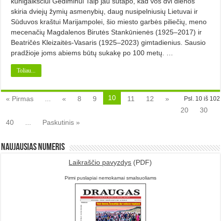
kunigaikščiui Gediminui Taip jau sutapo, kad vos dvi dienos
skiria dvie­jų žymių asmenybių, daug nusipelniusių Lietuvai ir
Sūduvos kraštui Marijampolei, šio miesto garbės piliečių, meno
mecenačių Magdalenos Birutės Stankūnienės (1925–2017) ir
Beatričės Kleizaitės-Vasaris (1925–2023) gimtadienius. Sausio
pradžioje joms abiems būtų sukakę po 100 metų. …
Toliau...
10
« Pirmas
...
«
8
9
11
12
»
Psl. 10 iš 102
20
30
40
...
Paskutinis »
Naujausias numeris
Laikraščio pavyzdys
(PDF)
Pirmi puslapiai nemokamai smalsuoliams