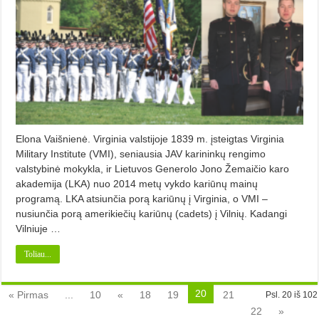
Elona Vaišnienė. Virginia valstijoje 1839 m. įsteigtas Virginia
Military Institute (VMI), seniausia JAV karininkų rengimo
valstybinė mokykla, ir Lietuvos Generolo Jono Žemaičio karo
akademija (LKA) nuo 2014 metų vykdo kariūnų mainų
programą. LKA atsiunčia porą kariūnų į Virginia, o VMI –
nusiunčia porą amerikiečių kariūnų (cadets) į Vilnių. Kadan­gi
Vilniuje …
Toliau...
20
« Pirmas
...
10
«
18
19
21
Psl. 20 iš 102
22
»