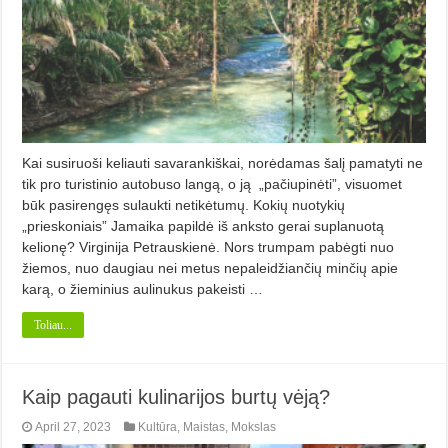
Kai susiruoši keliauti savarankiškai, norėdamas šalį pamatyti ne
tik pro turistinio autobuso langą, o ją „pačiupinėti”, visuomet
būk pasirengęs sulaukti netikėtumų. Kokių nuotykių
„prieskoniais” Jamaika papildė iš anksto gerai suplanuotą
kelionę? Virginija Petrauskienė. Nors trumpam pabėgti nuo
žiemos, nuo daugiau nei metus nepaleidžiančių minčių apie
karą, o žieminius aulinukus pakeisti …
Toliau...
Kaip pagauti kulinarijos burtų vėją?
April 27, 2023
Kultūra
,
Maistas
,
Mokslas