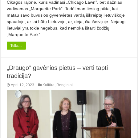
Čikagos rajone, kuris vadina­si „Chicago Lawn”, bet dažniau
vadinamas „Marquette Park”. Todėl man tiesiog pikta, kai
matau savo buvusios gyvenvietės vardą iškreiptą lietuviško­je
spaudoje, ar tai būtų Lietuvoje, ar, de­ja, čia išeivijoje. Nejaugi
lietuviai yra tokie negabūs, kad nemoka ištarti žodžių
„Marquette Park”. …
Toliau...
„Draugo” gavėnios pietūs – verti tapti
tradicija?
April 12, 2023
Kultūra
,
Renginiai