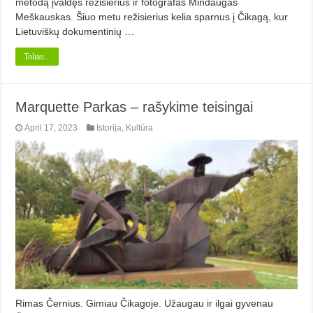
metodą įvaldęs režisierius ir fotografas Mindaugas
Meškauskas. Šiuo metu režisierius kelia sparnus į Čikagą, kur
Lietuviškų dokumentinių …
Toliau...
Marquette Parkas – rašykime teisingai
April 17, 2023
Istorija
,
Kultūra
Rimas Černius. Gimiau Čikagoje. Užaugau ir ilgai gyvenau