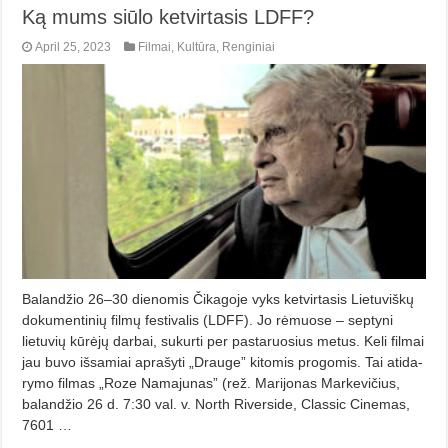
Ką mums siūlo ketvirtasis LDFF?
April 25, 2023
Filmai
,
Kultūra
,
Renginiai
Balandžio 26–30 dienomis Čikagoje vyks ketvirtasis Lietuviškų
dokumen­tinių filmų festivalis (LDFF). Jo rėmuose – septyni
lietuvių kūrėjų darbai, sukur­ti per pastaruosius metus. Keli filmai
jau buvo išsamiai aprašyti „Drauge” kitomis progomis. Tai atida­
rymo filmas „Roze Namajunas” (rež. Marijonas Markevičius,
balandžio 26 d. 7:30 val. v. North Riverside, Classic Cinemas,
7601 …