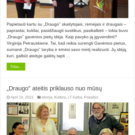
Papietauti kartu su „Draugo” skaitytojais, rėmėjais ir draugais –
paprastai, kukliai, pasidžiaugti susitikus, pasikalbėti – tokia buvo
„Draugo” gavėnios pietų idėja. Kaip pavyko ją įgyvendinti?
Virginija Petrauskienė. Tai, kad reikia surengti Gavėnios pietus,
sumanė „Draugo” taryba ir ėmėsi savo mintį realizuoti. Jų idėją,
kuri, galbūt ateityje galėtų tapti …
Toliau...
„Draugo” ateitis priklauso nuo mūsų
April 10, 2023
Istorija
,
Kultūra
,
LT Kalba
,
Pokalbis