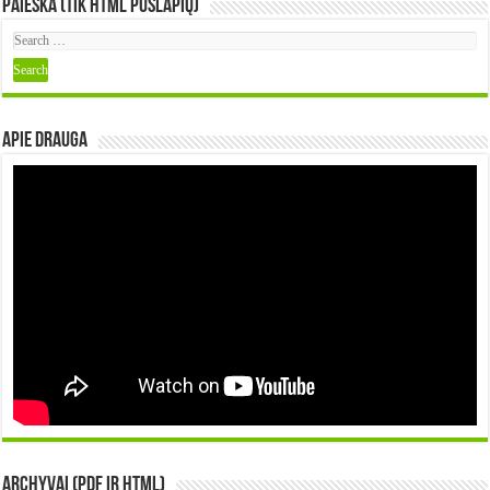
Paieška (tik HTML puslapių)
Apie DRAUGA
Archyvai (PDF ir HTML)