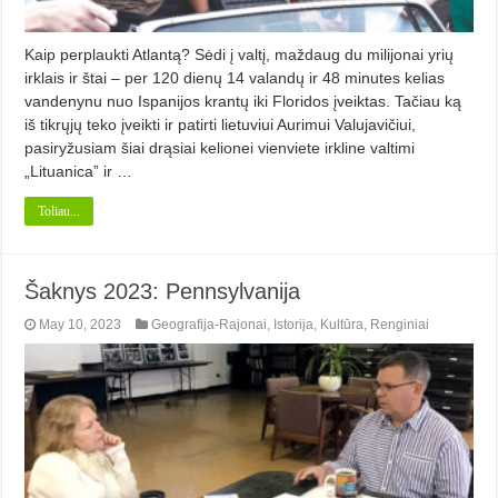
Kaip perplaukti Atlantą? Sėdi į valtį, maždaug du milijonai yrių
irklais ir štai – per 120 dienų 14 valandų ir 48 minutes kelias
vandenynu nuo Ispanijos krantų iki Floridos įveiktas. Tačiau ką
iš tikrųjų teko įveikti ir patirti lietuviui Aurimui Valujavičiui,
pasiryžusiam šiai drąsiai kelionei vienviete irkline valtimi
„Lituanica” ir …
Toliau...
Šaknys 2023: Pennsylvanija
May 10, 2023
Geografija-Rajonai
,
Istorija
,
Kultūra
,
Renginiai