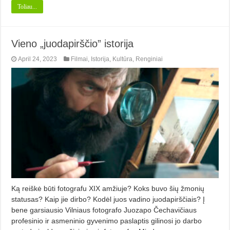
Toliau...
Vieno „juodapirščio” istorija
April 24, 2023
Filmai
,
Istorija
,
Kultūra
,
Renginiai
Ką reiškė būti fotografu XIX amžiuje? Koks buvo šių žmonių
statusas? Kaip jie dirbo? Kodėl juos vadino juodapirščiais? Į
bene garsiausio Vilniaus fotografo Juozapo Čechavičiaus
profesinio ir asmeninio gyvenimo paslaptis gilinosi jo darbo