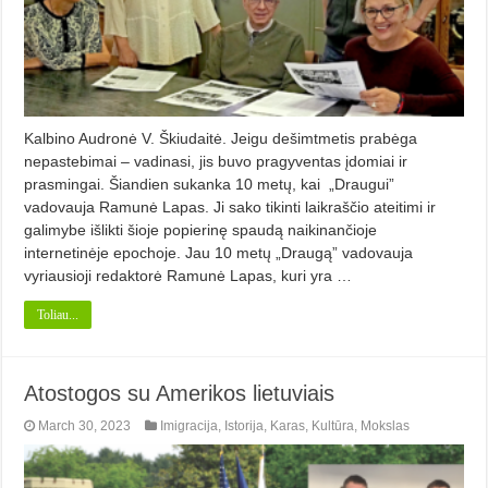
Kalbino Audronė V. Škiudaitė. Jeigu dešimtmetis prabėga
nepastebimai – vadinasi, jis buvo pragyventas įdomiai ir
prasmingai. Šiandien sukanka 10 metų, kai „Draugui”
vadovauja Ramunė Lapas. Ji sako tikinti laikraščio ateitimi ir
galimybe išlikti šioje popierinę spaudą naikinančioje
internetinėje epochoje. Jau 10 metų „Draugą” vadovauja
vyriausioji redaktorė Ramunė Lapas, kuri yra …
Toliau...
Atostogos su Amerikos lietuviais
March 30, 2023
Imigracija
,
Istorija
,
Karas
,
Kultūra
,
Mokslas