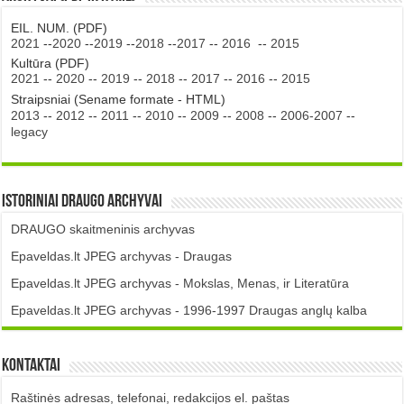
EIL. NUM. (PDF)
2021
--
2020
--
2019
--
2018
--
2017
--
2016
--
2015
Kultūra (PDF)
2021
--
2020
--
2019
--
2018
--
2017
--
2016
--
2015
Straipsniai (Sename formate - HTML)
2013
--
2012
--
2011
--
2010
--
2009
--
2008
--
2006-2007
--
legacy
Istoriniai DRAUGO Archyvai
DRAUGO skaitmeninis archyvas
Epaveldas.lt JPEG archyvas - Draugas
Epaveldas.lt JPEG archyvas - Mokslas, Menas, ir Literatūra
Epaveldas.lt JPEG archyvas - 1996-1997 Draugas anglų kalba
Kontaktai
Raštinės adresas, telefonai, redakcijos el. paštas