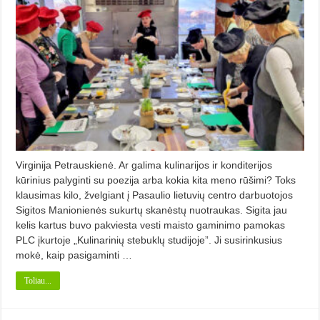
Virginija Petrauskienė. Ar galima kulinarijos ir konditerijos
kūrinius palyginti su poezija arba kokia kita meno rūšimi? Toks
klausimas kilo, žvelgiant į Pasaulio lietuvių centro darbuotojos
Sigitos Manionienės sukurtų skanėstų nuotraukas. Sigita jau
kelis kartus buvo pakviesta vesti maisto gaminimo pamokas
PLC įkurtoje „Kulinarinių stebuklų studijoje”. Ji susirinkusius
mokė, kaip pasigaminti …
Toliau...