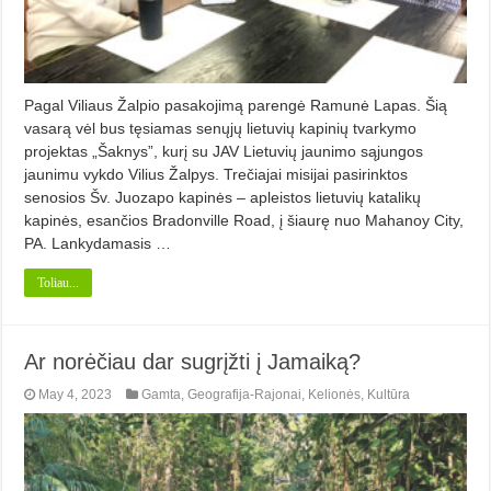
Pagal Viliaus Žalpio pasakojimą parengė Ramunė Lapas. Šią
vasarą vėl bus tęsiamas senųjų lietuvių kapinių tvarkymo
projektas „Šaknys”, kurį su JAV Lietuvių jaunimo sąjungos
jaunimu vykdo Vilius Žalpys. Trečiajai misijai pasirinktos
senosios Šv. Juozapo kapinės – apleistos lietuvių katalikų
kapinės, esančios Bradonville Road, į šiaurę nuo Mahanoy City,
PA. Lankydamasis …
Toliau...
Ar norėčiau dar sugrįžti į Jamai­ką?
May 4, 2023
Gamta
,
Geografija-Rajonai
,
Kelionės
,
Kultūra