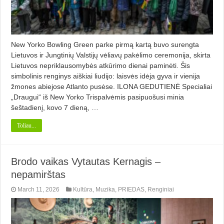
New Yorko Bowling Green parke pirmą kartą buvo surengta
Lietuvos ir Jungtinių Valstijų vėliavų pakėlimo ceremonija, skirta
Lietuvos nepriklausomybės atkūrimo dienai paminėti. Šis
simbolinis renginys aiškiai liudijo: laisvės idėja gyva ir vienija
žmones abiejose Atlanto pusėse. ILONA GEDUTIENĖ Specialiai
„Draugui“ iš New Yorko Trispalvėmis pasipuošusi minia
šeštadienį, kovo 7 dieną, …
Toliau...
Brodo vaikas Vytautas Kernagis –
nepamirštas
March 11, 2026
Kultūra
,
Muzika
,
PRIEDAS
,
Renginiai