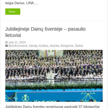
teigia Darius. LINA …
Toliau...
Jubiliejinėje Dainų šventėje – pasaulio
lietuviai
July 11, 2024
Bendruomenė
,
Istorija
,
Kultūra
,
Muzika
,
Renginiai
,
Šokiai
Jubiliejinės Dainų šventės renginiuose pasirodė 37 tūkstančiai