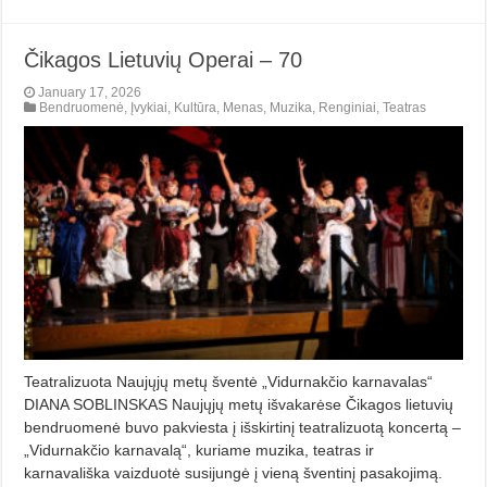
Čikagos Lietuvių Operai – 70
January 17, 2026
Bendruomenė
,
Įvykiai
,
Kultūra
,
Menas
,
Muzika
,
Renginiai
,
Teatras
Teatralizuota Naujųjų metų šventė „Vidurnakčio karnavalas“
DIANA SOBLINSKAS Naujųjų metų išvakarėse Čikagos lietuvių
bendruomenė buvo pakviesta į išskirtinį teatralizuotą koncertą –
„Vidurnakčio karnavalą“, kuriame muzika, teatras ir
karnavališka vaizduotė susijungė į vieną šventinį pasakojimą.