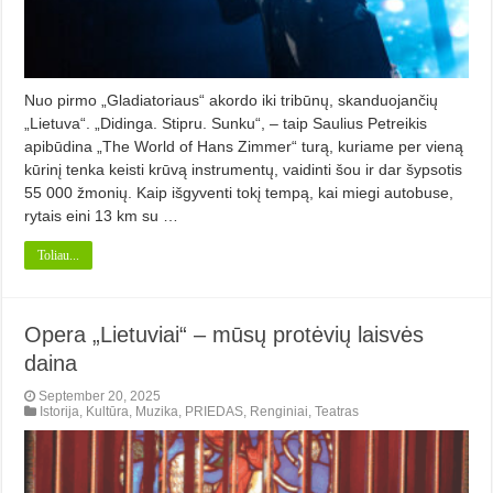
Nuo pirmo „Gladiatoriaus“ akordo iki tribūnų, skanduojančių
„Lietuva“. „Didinga. Stipru. Sunku“, – taip Saulius Petreikis
apibūdina „The World of Hans Zimmer“ turą, kuriame per vieną
kūrinį tenka keisti krūvą instrumentų, vaidinti šou ir dar šypsotis
55 000 žmonių. Kaip išgyventi tokį tempą, kai miegi autobuse,
rytais eini 13 km su …
Toliau...
Opera „Lietuviai“ – mūsų protėvių laisvės
daina
September 20, 2025
Istorija
,
Kultūra
,
Muzika
,
PRIEDAS
,
Renginiai
,
Teatras