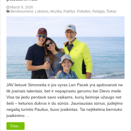
March 9, 2026
Bendruomenė
,
Labdara
,
Muzika
,
Patirtys
,
Pokalbis
,
Religija
,
Šokiai
JAV lietuvė Simonetta ir jos vyras Len Pacek yra apdovanoti ne
tik įvairiais talentais, bet ir nepaprastu gerumu bei Dievo meile.
Visa tai jiedu perdavė savo vaikams, kurių šeimoje užaugo net
šeši – keturios dukros ir du sūnūs. Jauniausias sūnus, judėjimo
negalią turintis Paulius, buvo įvaikintas. Tai neįtikėtina berniuko
įvaikinimo …
Toliau...