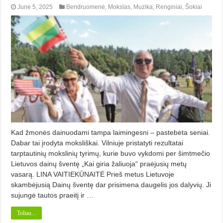
June 5, 2025
Bendruomenė
,
Mokslas
,
Muzika
,
Renginiai
,
Šokiai
Kad žmonės dainuodami tampa laimingesni – pastebėta seniai.
Dabar tai įrodyta moksliškai. Vilniuje pristatyti rezultatai
tarptautinių mokslinių tyrimų, kurie buvo vykdomi per šimtmečio
Lietuvos dainų šventę „Kai giria žaliuoja“ praėjusių metų
vasarą. LINA VAITIEKŪNAITĖ Prieš metus Lietuvoje
skambėjusią Dainų šventę dar prisimena daugelis jos dalyvių. Ji
sujungė tautos praeitį ir …
Toliau...