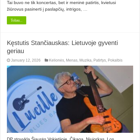
Tai buvo ne tik koncertas, bet ir meninė patirtis, kvietusi
žiūrovus pasinerti į paslapčių, intrigos, …
Toliau...
Kęstutis Stančiauskas: Lietuvoje gyventi
geriau
January 12, 2026
Kelionės
,
Menas
,
Muzika
,
Patirtys
,
Pokalbis
DP stovykla Šiaurės Vokietijoje, Čikaga, Niujorkas, Los