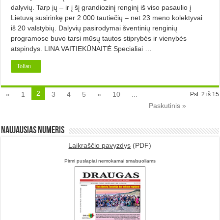
dalyvių. Tarp jų – ir į šį grandiozinį renginį iš viso pasaulio į
Lietuvą susirinkę per 2 000 tautiečių – net 23 meno kolektyvai
iš 20 valstybių. Dalyvių pasirodymai šventinių renginių
programose buvo tarsi mūsų tautos stiprybės ir vienybės
atspindys. LINA VAITIEKŪNAITĖ Specialiai …
Toliau...
2
«
1
3
4
5
»
10
...
Psl. 2 iš 15
Paskutinis »
Naujausias numeris
Laikraščio pavyzdys
(PDF)
Pirmi puslapiai nemokamai smalsuoliams