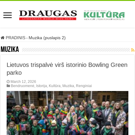
PRADINIS
-
Muzika (puslapis 2)
Muzika
Lietuvos trispalvė virš istorinio Bowling Green
parko
March 12, 2026
Bendruomenė
,
Istorija
,
Kultūra
,
Muzika
,
Renginiai