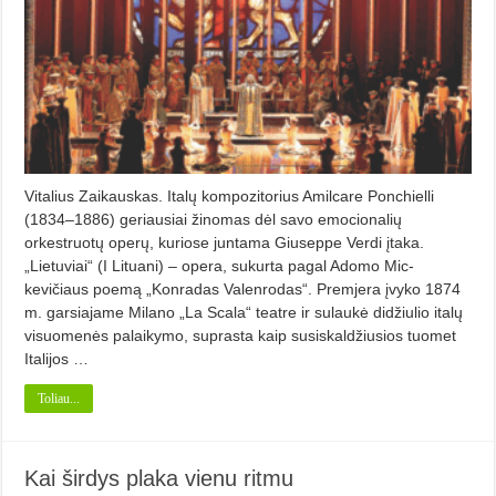
Vitalius Zaikauskas. Italų kompozitorius Amilcare Ponchielli
(1834–1886) geriausiai žinomas dėl savo emocionalių
orkestruotų operų, kuriose juntama Giuseppe Verdi įtaka.
„Lietuviai“ (I Lituani) – opera, sukurta pagal Adomo Mic­­
kevičiaus poemą „Konradas Valenrodas“. Premjera įvyko 1874
m. garsiajame Milano „La Scala“ teatre ir sulaukė didžiulio italų
visuomenės palaikymo, suprasta kaip susiskaldžiusios tuomet
Italijos …
Toliau...
Kai širdys plaka vienu ritmu