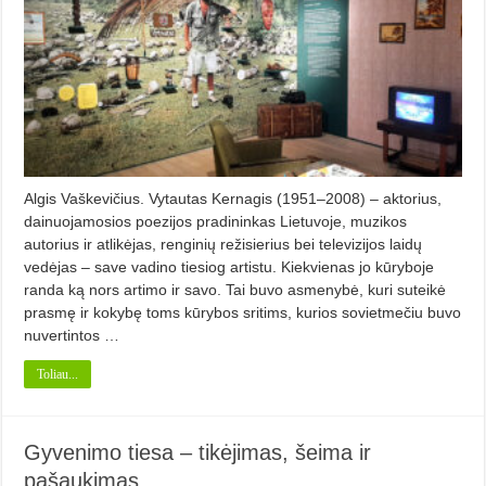
Algis Vaškevičius. Vytautas Kernagis (1951–2008) – aktorius,
dainuojamosios poezijos pradininkas Lietuvoje, muzikos
autorius ir atlikėjas, renginių režisierius bei televizijos laidų
vedėjas – save vadino tiesiog artistu. Kiekvienas jo kūryboje
randa ką nors artimo ir savo. Tai buvo asmenybė, kuri suteikė
prasmę ir kokybę toms kūrybos sritims, kurios sovietmečiu buvo
nuvertintos …
Toliau...
Gyvenimo tiesa – tikėjimas, šeima ir
pašaukimas