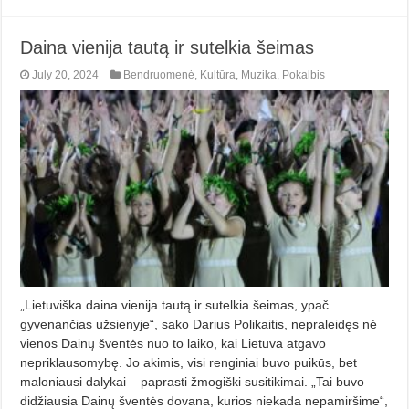
Daina vienija tautą ir sutelkia šeimas
July 20, 2024
Bendruomenė
,
Kultūra
,
Muzika
,
Pokalbis
„Lietuviška daina vienija tautą ir sutelkia šeimas, ypač
gyvenančias užsienyje“, sako Darius Polikaitis, nepraleidęs nė
vienos Dainų šventės nuo to laiko, kai Lietuva atgavo
nepriklausomybę. Jo akimis, visi renginiai buvo puikūs, bet
maloniausi dalykai – paprasti žmogiški susitikimai. „Tai buvo
didžiausia Dainų šventės dovana, kurios niekada nepamiršime“,