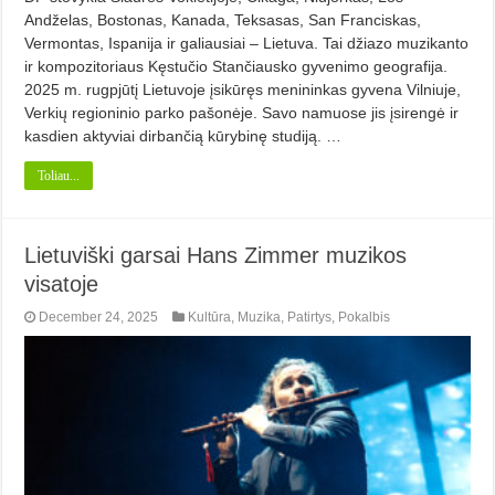
Andželas, Bostonas, Kanada, Teksasas, San Franciskas,
Vermontas, Ispanija ir galiausiai – Lietuva. Tai džiazo muzikanto
ir kompozitoriaus Kęstučio Stančiausko gyvenimo geografija.
2025 m. rugpjūtį Lietuvoje įsikūręs menininkas gyvena Vilniuje,
Verkių regioninio parko pašonėje. Savo namuose jis įsirengė ir
kasdien aktyviai dirbančią kūrybinę studiją. …
Toliau...
Lietuviški garsai Hans Zimmer muzikos
visatoje
December 24, 2025
Kultūra
,
Muzika
,
Patirtys
,
Pokalbis