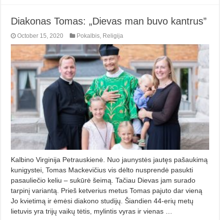
Diakonas Tomas: „Dievas man buvo kantrus”
October 15, 2020
Pokalbis
,
Religija
Kalbino Virginija Petrauskienė. Nuo jaunystės jautęs pašaukimą
kunigystei, Tomas Mackevičius vis dėlto nusprendė pasukti
pasauliečio keliu – sukūrė šeimą. Tačiau Dievas jam surado
tarpinį variantą. Prieš ketverius metus Tomas pajuto dar vieną
Jo kvietimą ir ėmėsi diakono studijų. Šiandien 44-erių metų
lietuvis yra trijų vaikų tėtis, mylintis vyras ir vienas …