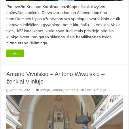
Panevėžio Kristaus Karaliaus ba­zilikoje oficialiai įvykęs
bažnyčios kankinio Dievo tarno kunigo Alfonso Lipniūno
beatifikacinės bylos užda­ry­mas yra ypatingai svarbi žinia ne tik
Lietuvos krikščionių gyvenime, bet ir kitų šalių – Lenkijos, Vokie­
ti­jos, JAV katalikams, kurie savo liudijimais pri­sidėjo prie šio
kunigo šventumo garso sklaidos. Apie beatifikaci­nės by­los
pirmo etapo iškilmingą …
Toliau...
Antano Vivulskio – Antono Wiwulskio –
ženklai Vilniuje
April 29, 2021
Istorija
,
Kultūra
,
Menas
,
PRIEDAS
,
Religija