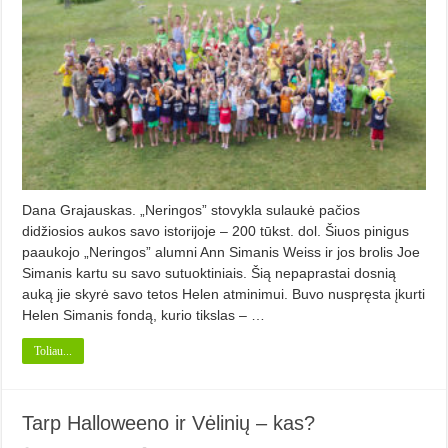
Dana Grajauskas. „Neringos” stovykla sulaukė pačios
didžiosios aukos savo istorijoje – 200 tūkst. dol. Šiuos pinigus
paaukojo „Neringos” alumni Ann Simanis Weiss ir jos brolis Joe
Simanis kartu su savo sutuoktiniais. Šią nepaprastai dosnią
auką jie skyrė savo tetos Helen atminimui. Buvo nuspręsta įkurti
Helen Simanis fondą, kurio tikslas – …
Toliau...
Tarp Halloweeno ir Vėlinių – kas?