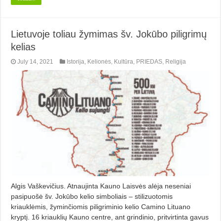
Lietuvoje toliau žymimas šv. Jokūbo piligrimų
kelias
July 14, 2021
Istorija
,
Kelionės
,
Kultūra
,
PRIEDAS
,
Religija
Algis Vaškevičius. Atnaujinta Kauno Laisvės alėja neseniai
pasipuošė šv. Jokūbo kelio simboliais – stilizuotomis
kriauklėmis, žyminčiomis piligriminio kelio Camino Lituano
kryptį. 16 kriauklių Kauno centre, ant grindinio, pritvirtinta gavus