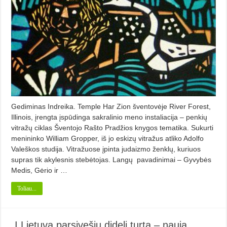
Gediminas Indreika. Temple Har Zion šventovėje River Forest,
Illinois, įrengta įspūdinga sakralinio meno instaliacija – penkių
vitražų ciklas Šventojo Rašto Pradžios kny­gos tematika. Sukurti
menininko William Gropper, iš jo eskizų vitražus atliko Adolfo
Valeškos studija. Vitražuose įpinta judaiz­mo ženklų, kuriuos
supras tik akylesnis stebėtojas. Langų pavadinimai – Gyvybės
Medis, Gėrio ir …
Toliau...
„Į Lietuvą parsivešiu didelį turtą – naują