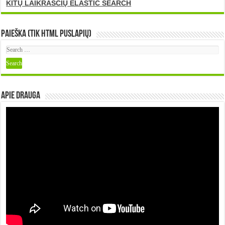
KITŲ LAIKRAŠČIŲ ELASTIC SEARCH
Paieška (tik HTML puslapių)
Apie DRAUGA