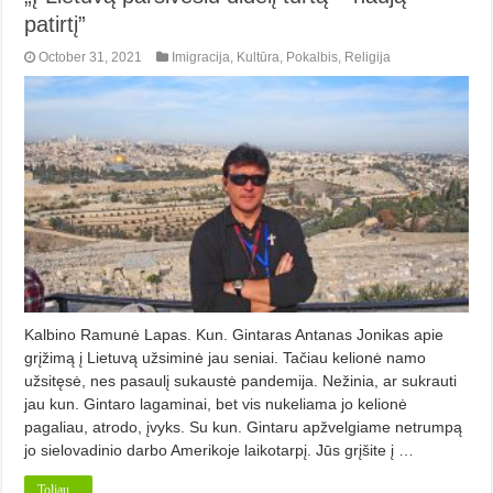
patirtį”
October 31, 2021
Imigracija
,
Kultūra
,
Pokalbis
,
Religija
Kalbino Ramunė Lapas. Kun. Gintaras Antanas Jonikas apie
grįžimą į Lietuvą užsiminė jau seniai. Tačiau kelionė namo
užsitęsė, nes pasaulį sukaustė pandemija. Nežinia, ar sukrauti
jau kun. Gintaro lagaminai, bet vis nukeliama jo kelionė
pagaliau, atrodo, įvyks. Su kun. Gintaru apžvelgiame netrumpą
jo sielovadinio darbo Amerikoje laikotarpį. Jūs grįšite į …
Toliau...