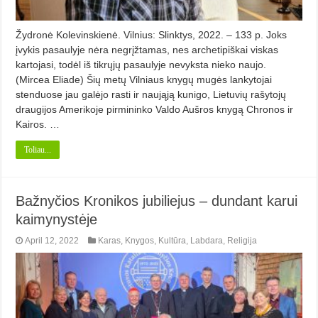
Žydronė Kolevinskienė. Vilnius: Slinktys, 2022. – 133 p. Joks
įvykis pasaulyje nėra negrįžtamas, nes archetipiškai viskas
kartojasi, todėl iš tikrųjų pasaulyje nevyksta nieko naujo.
(Mircea Eliade) Šių metų Vilniaus knygų mugės lankytojai
stenduose jau galėjo rasti ir naująją kunigo, Lietuvių rašytojų
draugijos Amerikoje pirmininko Valdo Aušros knygą Chronos ir
Kairos. …
Toliau...
Bažnyčios Kronikos jubiliejus – dundant karui
kaimynystėje
April 12, 2022
Karas
,
Knygos
,
Kultūra
,
Labdara
,
Religija