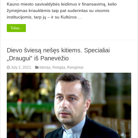
Kauno miesto savivaldybės leidimus ir finansavimą, kelio
žymėjimas kriauklėmis taip pat suderintas su visomis
institucijomis, tarp jų – ir su Kultūros …
Toliau...
Dievo šviesą nešęs kitiems. Specialiai
„Draugui” iš Panevėžio
July 2, 2021
Istorija
,
Religija
,
Renginiai