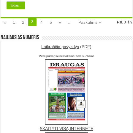
Toliau...
3
«
1
2
4
5
»
...
Paskutinis »
Psl. 3 iš 9
Naujausias numeris
Laikraščio pavyzdys
(PDF)
Pirmi puslapiai nemokamai smalsuoliams
SKAITYTI VISĄ INTERNETE