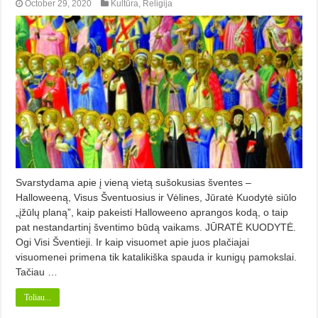
October 29, 2020
Kultūra
,
Religija
Svarstydama apie į vieną vietą sušokusias šventes –
Halloweeną, Visus Šventuosius ir Vėlines, Jūratė Kuodytė siūlo
„įžūlų planą”, kaip pakeisti Halloweeno aprangos kodą, o taip
pat nestandartinį šventimo būdą vaikams. JŪRATĖ KUODYTĖ.
Ogi Visi Šventieji. Ir kaip visuomet apie juos plačiajai
visuomenei primena tik katalikiška spauda ir kunigų pamokslai.
Tačiau …
Toliau...