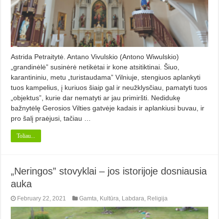
Astrida Petraitytė. Antano Vivulskio (Antono Wiwulskio)
„grandinėlė” susinėrė netikėtai ir kone atsitiktinai. Šiuo,
karantininiu, metu „turistaudama” Vilniuje, stengiuos aplankyti
tuos kampelius, į kuriuos šiaip gal ir neužklysčiau, pamatyti tuos
„objektus”, kurie dar nematyti ar jau primiršti. Nedidukę
bažnytėlę Gerosios Vilties gatvėje kadais ir aplankiusi buvau, ir
pro šalį praėjusi, tačiau …
Toliau...
„Neringos” stovyklai – jos istorijoje dosniausia
auka
February 22, 2021
Gamta
,
Kultūra
,
Labdara
,
Religija