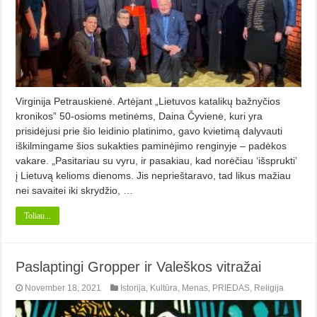
Virginija Petrauskienė. Artėjant „Lietuvos katalikų bažnyčios
kronikos” 50-osioms metinėms, Daina Čyvienė, kuri yra
prisidėjusi prie šio leidinio platinimo, gavo kvietimą dalyvauti
iškilmingame šios sukakties paminėjimo renginyje – padėkos
vakare. „Pasitariau su vyru, ir pasakiau, kad norėčiau ‘išsprukti’
į Lietuvą kelioms dienoms. Jis neprieštaravo, tad likus mažiau
nei savaitei iki skrydžio, …
Toliau...
Paslaptingi Gropper ir Valeškos vitražai
November 18, 2021
Istorija
,
Kultūra
,
Menas
,
PRIEDAS
,
Religija