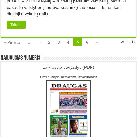
pusė jų – 2 000 dalyvių – iš įvairių pasaulio kampelių, net iš 21
pasaulio valstybės į Lietuvą susirinkę tautiečiai. Tikime, kad
didžioji atvykėlių dalis …
Toliau...
5
« Pirmas
...
«
2
3
4
6
»
Psl. 5 iš 6
Naujausias numeris
Laikraščio pavyzdys
(PDF)
Pirmi puslapiai nemokamai smalsuoliams