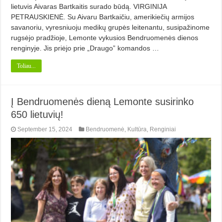
lietuvis Aivaras Bartkaitis surado būdą. VIRGINIJA
PETRAUSKIENĖ. Su Aivaru Bartkaičiu, amerikiečių armijos
savanoriu, vyresniuoju medikų grupės leitenantu, susipažinome
rugsėjo pradžioje, Lemonte vykusios Bendruomenės dienos
renginyje. Jis priėjo prie „Draugo” komandos …
Toliau...
Į Bendruomenės dieną Lemonte susirinko
650 lietuvių!
September 15, 2024
Bendruomenė
,
Kultūra
,
Renginiai