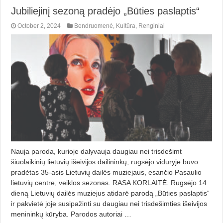
Jubiliejinį sezoną pradėjo „Būties paslaptis“
October 2, 2024
Bendruomenė
,
Kultūra
,
Renginiai
Nauja paroda, kurioje dalyvauja daugiau nei trisdešimt
šiuolaikinių lietuvių išeivijos dailininkų, rugsėjo viduryje buvo
pradėtas 35-asis Lietuvių dailės muziejaus, esančio Pasaulio
lietuvių centre, veiklos sezonas. RASA KORLAITĖ. Rugsėjo 14
dieną Lietuvių dailės muziejus atidarė parodą „Būties pas­laptis“
ir pakvietė joje susipažinti su daugiau nei trisdešimties išeivijos
me­nininkų kūryba. Parodos autoriai …