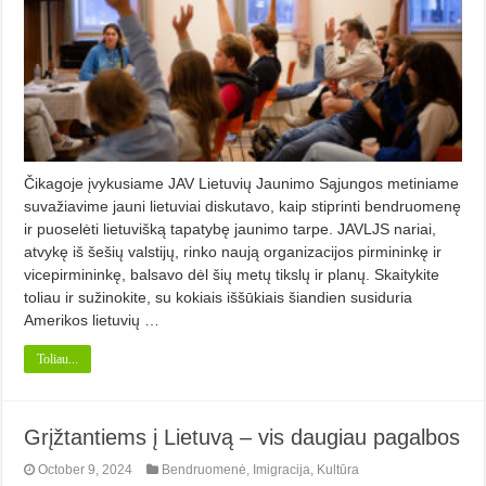
Čikagoje įvykusiame JAV Lietuvių Jaunimo Sąjungos metiniame
suvažiavime jauni lietuviai diskutavo, kaip stiprinti bendruomenę
ir puoselėti lietuvišką tapatybę jaunimo tarpe. JAVLJS nariai,
atvykę iš šešių valstijų, rinko naują organizacijos pirmininkę ir
vicepirmininkę, balsavo dėl šių metų tikslų ir planų. Skaitykite
toliau ir sužinokite, su kokiais iššūkiais šiandien susiduria
Amerikos lietuvių …
Toliau...
Grįžtantiems į Lietuvą – vis daugiau pagalbos
October 9, 2024
Bendruomenė
,
Imigracija
,
Kultūra