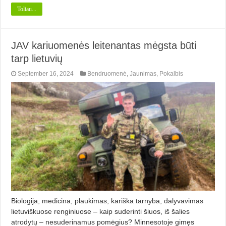
Toliau...
JAV kariuomenės leitenantas mėgsta būti
tarp lietuvių
September 16, 2024
Bendruomenė
,
Jaunimas
,
Pokalbis
Biologija, medicina, plaukimas, kariška tarnyba, dalyvavimas
lietuviškuose renginiuose – kaip suderinti šiuos, iš šalies
atrodytų – nesuderinamus pomėgius? Minnesotoje gimęs