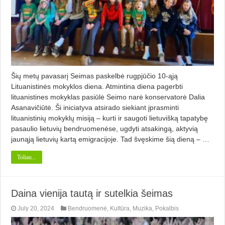
Šių metų pavasarį Seimas paskelbė rugpjūčio 10-ąją
Lituanistinės mokyklos diena. Atmintina diena pagerbti
lituanistines mokyklas pasiūlė Seimo narė konservatorė Dalia
Asanavičiūtė. Ši iniciatyva atsirado siekiant įprasminti
lituanistinių mokyklų misiją – kurti ir saugoti lietuvišką tapatybę
pasaulio lietuvių bendruomenėse, ugdyti atsakingą, aktyvią
jaunąją lietuvių kartą emigracijoje. Tad švęskime šią dieną – …
Toliau...
Daina vienija tautą ir sutelkia šeimas
July 20, 2024
Bendruomenė
,
Kultūra
,
Muzika
,
Pokalbis