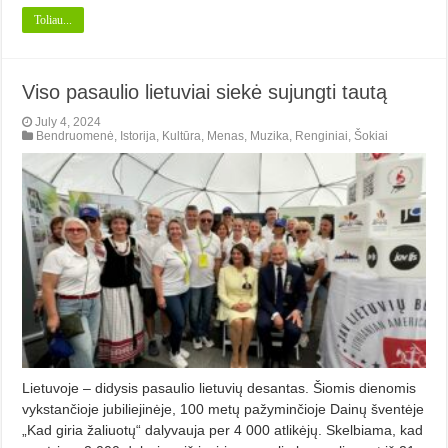
Toliau...
Viso pasaulio lietuviai siekė sujungti tautą
July 4, 2024
Bendruomenė
,
Istorija
,
Kultūra
,
Menas
,
Muzika
,
Renginiai
,
Šokiai
Lietuvoje – didysis pasaulio lietuvių desantas. Šiomis dienomis
vykstančioje jubiliejinėje, 100 metų pažyminčioje Dainų šventėje
„Kad giria žaliuotų“ dalyvauja per 4 000 atlikėjų. Skelbiama, kad