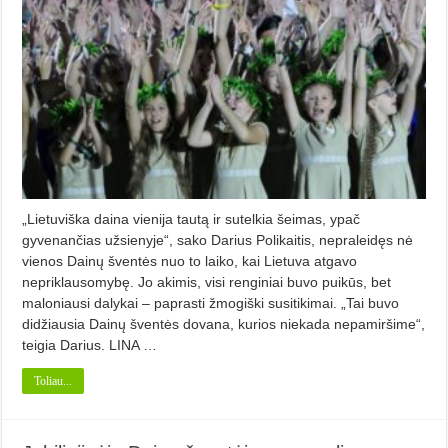
„Lietuviška daina vienija tautą ir sutelkia šeimas, ypač
gyvenančias užsienyje“, sako Darius Polikaitis, nepraleidęs nė
vienos Dainų šventės nuo to laiko, kai Lietuva atgavo
nepriklausomybę. Jo akimis, visi renginiai buvo puikūs, bet
maloniausi dalykai – paprasti žmogiški susitikimai. „Tai buvo
didžiausia Dainų šventės dovana, kurios niekada nepamiršime“,
teigia Darius. LINA …
Toliau...