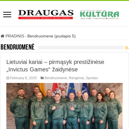
PRADINIS
-
Bendruomenė (puslapis 5)
Bendruomenė
Lietuviai kariai – pirmąsyk prestižinėse
„Invictus Games“ žaidynėse
February 8, 2025
Bendruomenė
,
Renginiai
,
Sportas