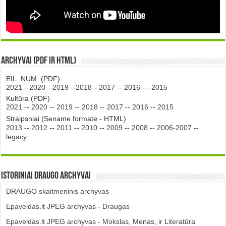
Archyvai (PDF ir HTML)
EIL. NUM. (PDF)
2021
--
2020
--
2019
--
2018
--
2017
--
2016
--
2015
Kultūra (PDF)
2021
--
2020
--
2019
--
2018
--
2017
--
2016
--
2015
Straipsniai (Sename formate - HTML)
2013
--
2012
--
2011
--
2010
--
2009
--
2008
--
2006-2007
--
legacy
Istoriniai DRAUGO Archyvai
DRAUGO skaitmeninis archyvas
Epaveldas.lt JPEG archyvas - Draugas
Epaveldas.lt JPEG archyvas - Mokslas, Menas, ir Literatūra