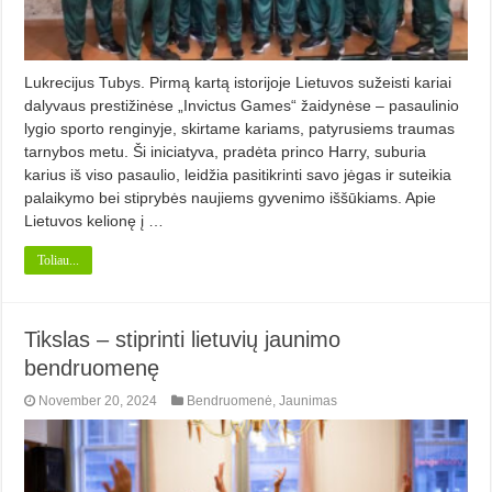
Lukrecijus Tubys. Pirmą kartą istorijoje Lietuvos sužeisti kariai
dalyvaus prestižinėse „Invictus Games“ žaidynėse – pasaulinio
lygio sporto renginyje, skirtame kariams, patyrusiems traumas
tarnybos metu. Ši iniciatyva, pradėta princo Harry, suburia
karius iš viso pasaulio, leidžia pasitikrinti savo jėgas ir suteikia
palaikymo bei stiprybės naujiems gyvenimo iššūkiams. Apie
Lietuvos kelionę į …
Toliau...
Tikslas – stiprinti lietuvių jaunimo
bendruomenę
November 20, 2024
Bendruomenė
,
Jaunimas