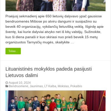
Praėjusį sekmadienį apie 650 lietuvių dalyvavo ypač gausiose
bendruomenės Mišiose po atviru dangumi ir susipažino su
beveik 40 organizacijų, vykdančių lietuvišką veiklą. Išgirdę apie
šventę, kai kurie dalyviai atvyko net iš kitų valstijų. Sužinokite,
kuo ši diena panaši ir kuo skiriasi nuo prieš beveik 15 metų
organizuotos Tarnysčių mugės, skaitykite …
Toliau...
Lituanistinės mokyklos padeda pasijusti
Lietuvos dalimi
August 10, 2024
Bendruomenė
,
Jaunimas
,
LT Kalba
,
Mokslas
,
Pokalbis