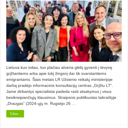
Lietuva kuo toliau, tuo plačiau atveria glėbį gyventi į tėvynę
grįžtantiems arba apie tokį žingsnį dar tik svarstantiems
emigrantams. Šiais metais LR Užsienio reikalų ministerijoje
darbą pradėjo informacinis konsultacijų centras „Grįžtu LT“.
Jame dirbantys specialistai padeda rasti atsakymus į visus
besikreipiančiųjų klausimus. Straipsnis publikuotas laikraštyje
„Draugas” (2024-ųjų m. Rugsėjo 26 …
Toliau...