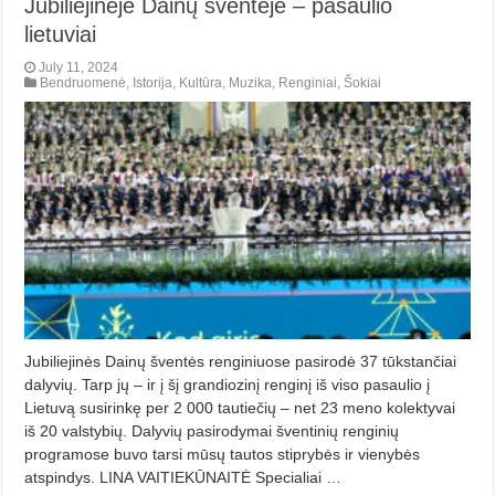
Jubiliejinėje Dainų šventėje – pasaulio
lietuviai
July 11, 2024
Bendruomenė
,
Istorija
,
Kultūra
,
Muzika
,
Renginiai
,
Šokiai
Jubiliejinės Dainų šventės renginiuose pasirodė 37 tūkstančiai
dalyvių. Tarp jų – ir į šį grandiozinį renginį iš viso pasaulio į
Lietuvą susirinkę per 2 000 tautiečių – net 23 meno kolektyvai
iš 20 valstybių. Dalyvių pasirodymai šventinių renginių
programose buvo tarsi mūsų tautos stiprybės ir vienybės
atspindys. LINA VAITIEKŪNAITĖ Specialiai …