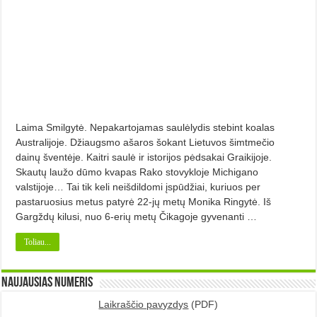
Laima Smilgytė. Nepakartojamas saulėlydis stebint koalas
Australijoje. Džiaugsmo ašaros šokant Lietuvos šimtmečio
dainų šventėje. Kaitri saulė ir istorijos pėdsakai Graikijoje.
Skautų laužo dūmo kvapas Rako stovykloje Michi­gano
valstijoje… Tai tik keli neišdildomi įspūdžiai, kuriuos per
pastaruo­sius metus patyrė 22-jų metų Mo­nika Ringytė. Iš
Gargždų kilusi, nuo 6-erių metų Čikagoje gyvenanti …
Toliau...
Naujausias numeris
Laikraščio pavyzdys
(PDF)