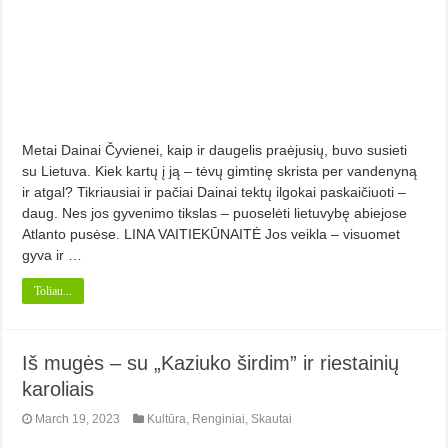
Metai Dainai Čyvienei, kaip ir daugelis praėjusių, buvo susieti
su Lietuva. Kiek kartų į ją – tėvų gimtinę skrista per vandenyną
ir atgal? Tikriausiai ir pačiai Dainai tektų ilgokai paskaičiuoti –
daug. Nes jos gyvenimo tikslas – puoselėti lietuvybę abiejose
Atlanto pusėse. LINA VAITIEKŪNAITĖ Jos veikla – visuomet
gyva ir …
Toliau...
Iš mugės – su „Kaziuko širdim” ir riestainių
karoliais
March 19, 2023
Kultūra
,
Renginiai
,
Skautai