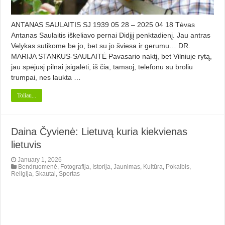
ANTANAS SAULAITIS SJ 1939 05 28 – 2025 04 18 Tėvas
Antanas Saulaitis iškeliavo pernai Didįjį penktadienį. Jau antras
Velykas sutikome be jo, bet su jo šviesa ir gerumu… DR.
MARIJA STANKUS-SAULAITĖ Pavasario naktį, bet Vilniuje rytą,
jau spėjusį pilnai įsigalėti, iš čia, tamsoj, telefonu su broliu
trumpai, nes laukta …
Toliau...
Daina Čyvienė: Lietuvą kuria kiekvienas
lietuvis
January 1, 2026
Bendruomenė
,
Fotografija
,
Istorija
,
Jaunimas
,
Kultūra
,
Pokalbis
,
Religija
,
Skautai
,
Sportas