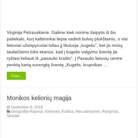
Virginija Petrauskienė. Galime kiek norime šaipytis iš šio
patiekalo, kurį kalbininkai liepia vadinti bulvių plokštainiu, o visi
lietuviai užsispyrusiai toliau jį tituluoja „kugeliu”, bet jis mūsų
tautiečiams toks skanus, kad į kugelio valgymo šventę jie
ryžtasi keliauti iš „pasaulio krašto”. Į Pasaulio lietuvių centre
penktą kartą surengtą šventę „Kugelis, krupnikas …
Toliau...
Monikos kelionių magija
September 9, 2018
Geografija-Rajonai
,
Kelionės
,
Kultūra
,
Mes ateiname!
,
Renginiai
,
Skautai