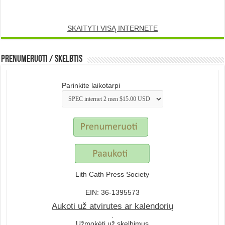
SKAITYTI VISĄ INTERNETE
Prenumeruoti / Skelbtis
Parinkite laikotarpi
Lith Cath Press Society
EIN: 36-1395573
Aukoti už atvirutes ar kalendorių
.
Užmokėti už skelbimus