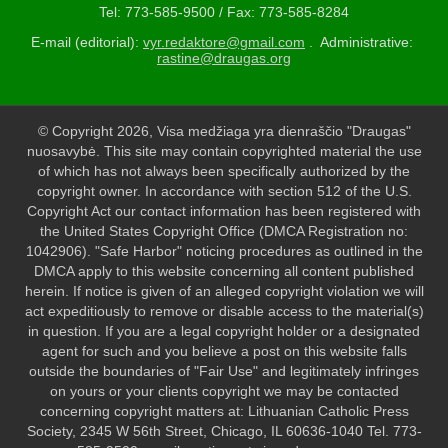
Tel: 773-585-9500 / Fax: 773-585-8284
E-mail (editorial):
vyr.redaktore@gmail.com
. Administrative:
rastine@draugas.org
© Copyright 2026, Visa medžiaga yra dienraščio "Draugas"
nuosavybė. This site may contain copyrighted material the use
of which has not always been specifically authorized by the
copyright owner. In accordance with section 512 of the U.S.
Copyright Act our contact information has been registered with
the United States Copyright Office (DMCA Registration no:
1042906). "Safe Harbor" noticing procedures as outlined in the
DMCA apply to this website concerning all content published
herein. If notice is given of an alleged copyright violation we will
act expeditiously to remove or disable access to the material(s)
in question. If you are a legal copyright holder or a designated
agent for such and you believe a post on this website falls
outside the boundaries of "Fair Use" and legitimately infringes
on yours or your clients copyright we may be contacted
concerning copyright matters at: Lithuanian Catholic Press
Society, 2345 W 56th Street, Chicago, IL 60636-1040 Tel. 773-