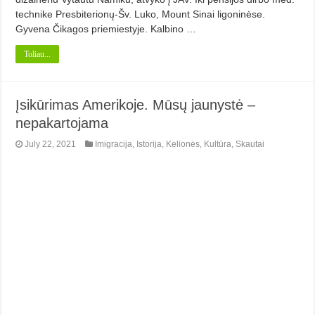
technike Presbiterionų-Šv. Lu­ko, Mount Sinai ligoninėse.
Gyvena Či­kagos priemiestyje. Kalbino …
Toliau...
Įsikūrimas Amerikoje. Mūsų jaunystė –
nepakartojama
July 22, 2021
Imigracija
,
Istorija
,
Kelionės
,
Kultūra
,
Skautai