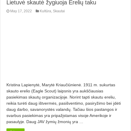
Lietuvė skautė žygiuoja Erelių taku
May 17, 2022
Kultūra
,
Skautai
Kristina Lapienytė, Marytė Kriaučiūnienė. 1911 m. sukurtas
skauto erelio (Eagle Scout) laipsnis yra aukščiausias
pasiekimas skautų organizacijoje. Norint tapti skautu ereliu,
reikia turėti daug ištvermės, pasišventimo, pasiryžimo bei įdėti
daug darbo, savanorystės valandų. Tačiau šios pastangos ir
svarbus pasiekimas yra pripažįstamas visoje Amerikoje ir
pasaulyje. Daug JAV žymių žmonių yra …