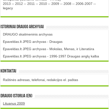
2013
--
2012
--
2011
--
2010
--
2009
--
2008
--
2006-2007
--
legacy
Istoriniai DRAUGO Archyvai
DRAUGO skaitmeninis archyvas
Epaveldas.lt JPEG archyvas - Draugas
Epaveldas.lt JPEG archyvas - Mokslas, Menas, ir Literatūra
Epaveldas.lt JPEG archyvas - 1996-1997 Draugas anglų kalba
Kontaktai
Raštinės adresas, telefonai, redakcijos el. paštas
DRAUGO istorija (EN)
Lituanus 2009