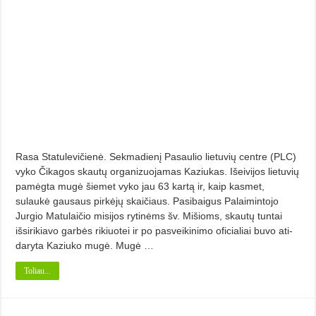
Rasa Statulevičienė. Sekmadienį Pasaulio lietuvių centre (PLC)
vyko Čikagos skautų organizuojamas Kaziukas. Išeivijos lietuvių
pamėgta mugė šiemet vyko jau 63 kartą ir, kaip kasmet,
sulaukė gausaus pirkėjų skaičiaus. Pasibai­gus Palaimintojo
Jurgio Matulaičio misijos rytinėms šv. Mišioms, skautų tuntai
išsirikiavo garbės rikiuotei ir po pasveikinimo oficialiai buvo ati­
da­ryta Kaziuko mugė. Mugė …
Toliau...