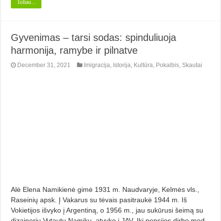
Toliau...
Gyvenimas – tarsi sodas: spinduliuoja
harmonija, ramybe ir pilnatve
December 31, 2021
Imigracija
,
Istorija
,
Kultūra
,
Pokalbis
,
Skautai
Alė Elena Namikienė gimė 1931 m. Naudvaryje, Kelmės vls.,
Raseinių apsk. Į Vaka­rus su tėvais pasitraukė 1944 m. Iš
Vokietijos išvyko į Argentiną, o 1956 m., jau sukūrusi šeimą su
dizaineriu Vytautu Namiku, atvyko į JAV. Iki pensijos dirbo med.