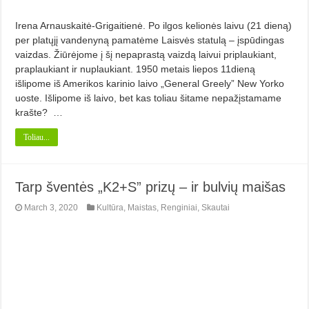
Irena Arnauskaitė-Grigaitienė. Po ilgos kelionės laivu (21 dieną)
per platųjį vandenyną pamatėme Laisvės statulą – įspūdingas
vaizdas. Žiūrėjome į šį nepaprastą vaizdą laivui priplaukiant,
praplaukiant ir nuplaukiant. 1950 metais liepos 11dieną
išlipome iš Amerikos karinio laivo „General Greely” New Yorko
uoste. Išlipome iš laivo, bet kas toliau šitame nepažįstamame
krašte? …
Toliau...
Tarp šventės „K2+S” prizų – ir bulvių maišas
March 3, 2020
Kultūra
,
Maistas
,
Renginiai
,
Skautai