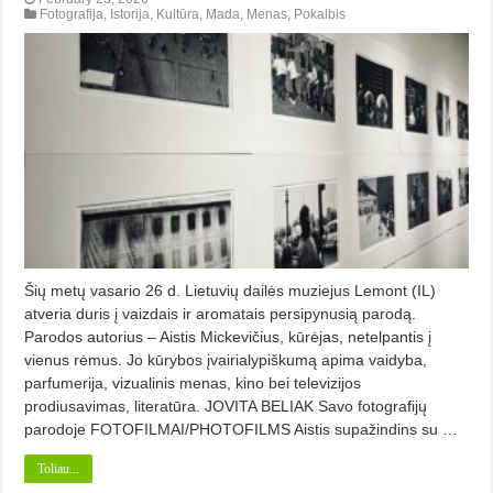
Fotografija
,
Istorija
,
Kultūra
,
Mada
,
Menas
,
Pokalbis
Šių metų vasario 26 d. Lietuvių dailės muziejus Lemont (IL)
atveria duris į vaizdais ir aromatais persipynusią parodą.
Parodos autorius – Aistis Mickevičius, kūrėjas, netelpantis į
vienus rėmus. Jo kūrybos įvairialypiškumą apima vaidyba,
parfumerija, vizualinis menas, kino bei televizijos
prodiusavimas, literatūra. JOVITA BELIAK Savo fotografijų
parodoje FOTOFILMAI/PHOTOFILMS Aistis supažindins su …
Toliau...