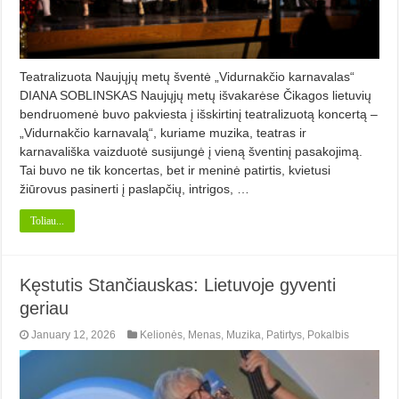
Teatralizuota Naujųjų metų šventė „Vidurnakčio karnavalas“
DIANA SOBLINSKAS Naujųjų metų išvakarėse Čikagos lietuvių
bendruomenė buvo pakviesta į išskirtinį teatralizuotą koncertą –
„Vidurnakčio karnavalą“, kuriame muzika, teatras ir
karnavališka vaizduotė susijungė į vieną šventinį pasakojimą.
Tai buvo ne tik koncertas, bet ir meninė patirtis, kvietusi
žiūrovus pasinerti į paslapčių, intrigos, …
Toliau...
Kęstutis Stančiauskas: Lietuvoje gyventi
geriau
January 12, 2026
Kelionės
,
Menas
,
Muzika
,
Patirtys
,
Pokalbis