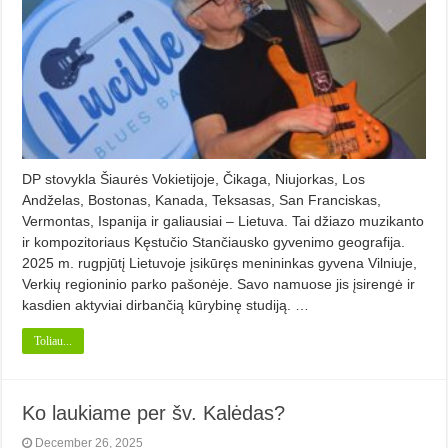
DP stovykla Šiaurės Vokietijoje, Čikaga, Niujorkas, Los
Andželas, Bostonas, Kanada, Teksasas, San Franciskas,
Vermontas, Ispanija ir galiausiai – Lietuva. Tai džiazo muzikanto
ir kompozitoriaus Kęstučio Stančiausko gyvenimo geografija.
2025 m. rugpjūtį Lietuvoje įsikūręs menininkas gyvena Vilniuje,
Verkių regioninio parko pašonėje. Savo namuose jis įsirengė ir
kasdien aktyviai dirbančią kūrybinę studiją. …
Toliau...
Ko laukiame per šv. Kalėdas?
December 26, 2025