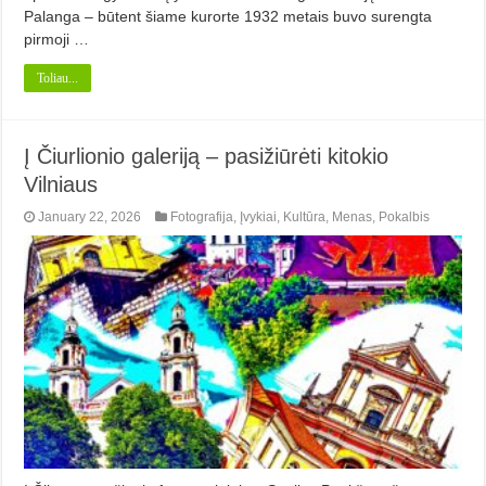
Palanga – būtent šiame kurorte 1932 metais buvo surengta
pirmoji …
Toliau...
Į Čiurlionio galeriją – pasižiūrėti kitokio
Vilniaus
January 22, 2026
Fotografija
,
Įvykiai
,
Kultūra
,
Menas
,
Pokalbis