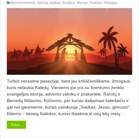
Bendruomenė
,
Istorija
,
Įvykiai
,
Kultūra
,
Menas
,
Patirtys
,
Religija
Turbūt nerasime pasaulyje, bent jau krikščioniškame, žmogaus,
kuris nelaukia Kalėdų. Vieniems jos yra su šventumo ženklu:
evangelijos istorija, advento vainiku ir prakartėle, Rarotų ir
Bernelių Mišiomis, Kūčiomis, per kurias dalijamasi kalėdaičiu ir
gal net giesmėmis, kurias vainikuoja „Sveikas, Jėzau, gimusis!“.
Kitiems – tiesiog Kalėdos, kurios išsiskiria iš visų kitų metų …
Toliau...