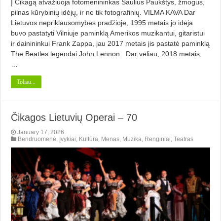
Į Čikagą atvažiuoja fotomenininkas Saulius Paukštys, žmogus,
pilnas kūrybinių idėjų, ir ne tik fotografinių. VILMA KAVA Dar
Lietuvos nepriklausomybės pradžioje, 1995 metais jo idėja
buvo pastatyti Vilniuje paminklą Amerikos muzikantui, gitaristui
ir dainininkui Frank Zappa, jau 2017 metais jis pastatė paminklą
The Beatles legendai John Lennon. Dar vėliau, 2018 metais,
…
Toliau...
Čikagos Lietuvių Operai – 70
January 17, 2026
Bendruomenė
,
Įvykiai
,
Kultūra
,
Menas
,
Muzika
,
Renginiai
,
Teatras