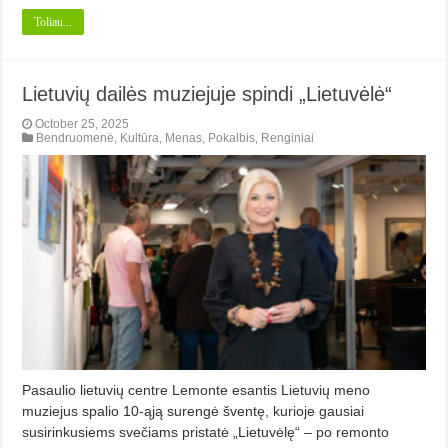
Toliau...
Lietuvių dailės muziejuje spindi „Lietuvėlė“
October 25, 2025
Bendruomenė
,
Kultūra
,
Menas
,
Pokalbis
,
Renginiai
Pasaulio lietuvių centre Lemonte esantis Lietuvių meno
muziejus spalio 10-ąją surengė šventę, kurioje gausiai
susirinkusiems svečiams pristatė „Lietuvėlę“ – po remonto