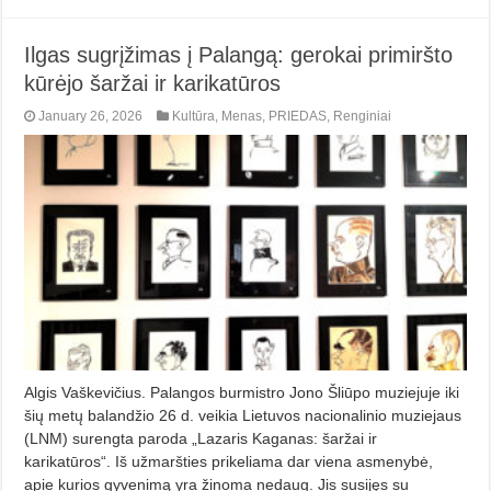
Ilgas sugrįžimas į Palangą: gerokai primiršto
kūrėjo šaržai ir karikatūros
January 26, 2026
Kultūra
,
Menas
,
PRIEDAS
,
Renginiai
Algis Vaškevičius. Palangos burmistro Jono Šliūpo muziejuje iki
šių metų balandžio 26 d. veikia Lietuvos nacionalinio muziejaus
(LNM) surengta paroda „Lazaris Kaganas: šaržai ir
karikatūros“. Iš užmaršties prikeliama dar viena asmenybė,
apie kurios gyvenimą yra žinoma nedaug. Jis susijęs su