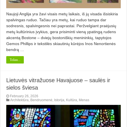
Naujoji Anglija yra žavi visais metų laikais, iš jų visada išsiskiria
spalvingas ruduo. Tačiau yra metų, kai ruduo tampa dar
sodresnis, spalvingesnis nei paprastai. Peržvelgiant praėjusių
metų kultūrinius įvykius, gera prisiminti vieną ypatingą rudens
akcentą Bostone – dviejų bostoniškių menininkių, tapytojos
Gemos Phillips ir tekstilės skiautinių kūrėjos Inos Nenortienės
bendrą …
Toliau...
Lietuvės vitražuose Havajuose – saulės ir
sielos šviesa
February 26, 2026
Architektūra
,
Bendruomenė
,
Istorija
,
Kultūra
,
Menas