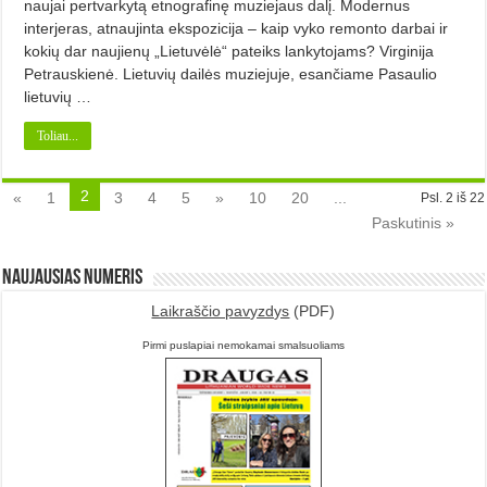
naujai pertvarkytą etnografinę muziejaus dalį. Modernus
interjeras, atnaujinta ekspozicija – kaip vyko remonto darbai ir
kokių dar naujienų „Lietuvėlė“ pateiks lankytojams? Virginija
Petrauskienė. Lietuvių dailės muziejuje, esančiame Pasaulio
lietuvių …
Toliau...
2
«
1
3
4
5
»
10
20
...
Psl. 2 iš 22
Paskutinis »
Naujausias numeris
Laikraščio pavyzdys
(PDF)
Pirmi puslapiai nemokamai smalsuoliams