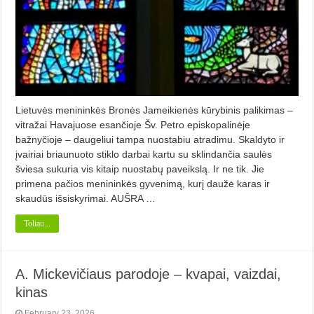
Lietuvės menininkės Bronės Jameikienės kūrybinis palikimas –
vitražai Havajuose esančioje Šv. Petro episkopalinėje
bažnyčioje – daugeliui tampa nuostabiu atradimu. Skaldyto ir
įvairiai briaunuoto stiklo darbai kartu su sklindančia saulės
šviesa sukuria vis kitaip nuostabų paveikslą. Ir ne tik. Jie
primena pačios menininkės gyvenimą, kurį daužė karas ir
skaudūs išsiskyrimai. AUŠRA …
Toliau...
A. Mickevičiaus parodoje – kvapai, vaizdai,
kinas
February 23, 2026