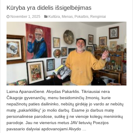
Kūryba yra didelis išsigelbėjimas
November 1, 2025
Kultūra
,
Menas
,
Pokalbis
,
Renginiai
Laima Apanavičienė. Alvydas Pakarklis. Tikriausiai nėra
Čikagoje gyvenančių, menu besi­dominčių žmonių, kurie
nepažinotų pa­ties dailininko, nebūtų girdėję jo var­do ar nebūtų
matę „pakarkliškų“ jo molio darbų. Esame jo darbus matę
personalinėse parodose, sutikę jį ne vienoje kolegų menininkų
parodoje. Jau ne vienerius metus JAV lietuvių Poezijos
pavasario dalyviai apdova­no­jami Alvydo …