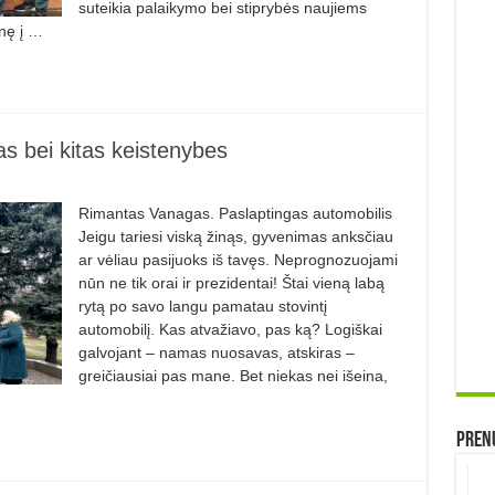
suteikia palaikymo bei stiprybės naujiems
nę į …
as bei kitas keistenybes
Rimantas Vanagas. Paslaptingas automobilis
Jeigu tariesi viską žinąs, gyvenimas anksčiau
ar vėliau pasijuoks iš tavęs. Neprognozuojami
nūn ne tik orai ir preziden­tai! Štai vieną labą
rytą po savo langu pamatau stovintį
automobilį. Kas atvažiavo, pas ką? Logiškai
galvojant – namas nuosa­vas, atskiras –
greičiausiai pas mane. Bet niekas nei išeina,
Prenu