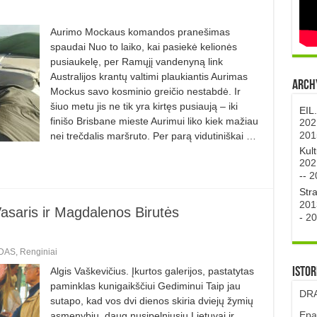
Aurimo Mockaus komandos pranešimas
spaudai Nuo to laiko, kai pasiekė kelionės
pusiaukelę, per Ramųjį vandenyną link
Australijos krantų valtimi plaukiantis Aurimas
Archy
Mockus savo kosminio greičio nestabdė. Ir
šiuo metu jis ne tik yra kirtęs pusiaują – iki
EIL
finišo Brisbane mieste Aurimui liko kiek mažiau
202
201
nei trečdalis maršruto. Per parą vidutiniškai …
Kul
202
--
2
Str
201
Vasaris ir Magdalenos Birutės
-
20
DAS
,
Renginiai
Istor
Algis Vaškevičius. Įkurtos galerijos, pastatytas
paminklas kunigaikščiui Gediminui Taip jau
DRA
sutapo, kad vos dvi dienos skiria dvie­jų žymių
Epa
asmenybių, daug nusipelniusių Lietuvai ir