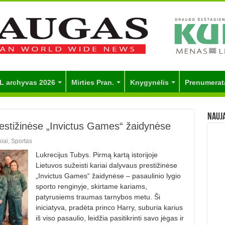
L archyvas 2026
Mirties Pran.
Knygynėlis
Prenumerat
Nauj
prestižinėse „Invictus Games“ žaidynėse
iai
,
Sportas
Lukrecijus Tubys. Pirmą kartą istorijoje
Lietuvos sužeisti kariai dalyvaus prestižinėse
„Invictus Games“ žaidynėse – pasaulinio lygio
sporto renginyje, skirtame kariams,
patyrusiems traumas tarnybos metu. Ši
iniciatyva, pradėta princo Harry, suburia karius
iš viso pasaulio, leidžia pasitikrinti savo jėgas ir