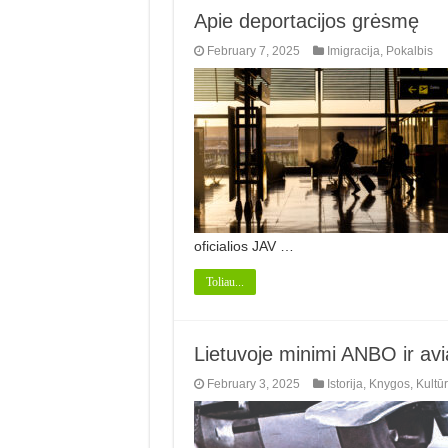
Apie deportacijos grėsmę
February 7, 2025
Imigracija
,
Pokalbis
oficialios JAV …
Toliau...
Lietuvoje minimi ANBO ir avi
February 3, 2025
Istorija
,
Knygos
,
Kultū