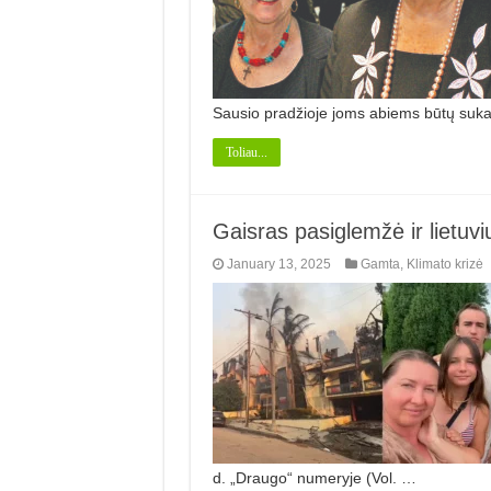
Sausio pradžioje joms abiems būtų suk
Toliau...
Gaisras pasiglemžė ir lietuv
January 13, 2025
Gamta
,
Klimato krizė
d. „Draugo“ numeryje (Vol. …