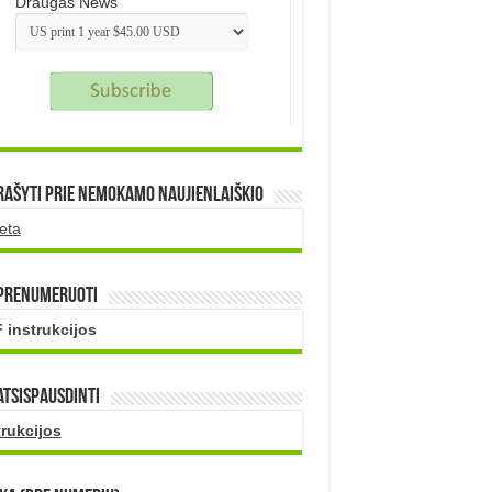
Draugas News
rašyti prie nemokamo naujienlaiškio
eta
 prenumeruoti
 instrukcijos
atsispausdinti
trukcijos