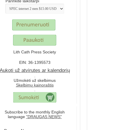
Parinkite laikotarpi
Lith Cath Press Society
EIN: 36-1395573
Aukoti už atvirutes ar kalendorių
.
Užmokėti už skelbimus
Skelbimų kainoraštis
.
Subscribe to the monthly English
language
"DRAUGAS NEWS"