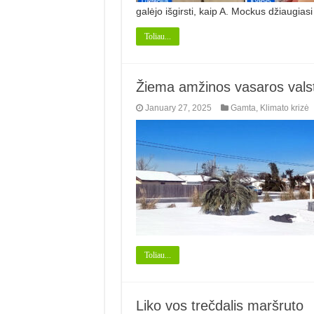
galėjo išgirsti, kaip A. Mockus džiaugias
Toliau...
Žiema amžinos vasaros valst
January 27, 2025
Gamta
,
Klimato krizė
Toliau...
Liko vos trečdalis maršruto