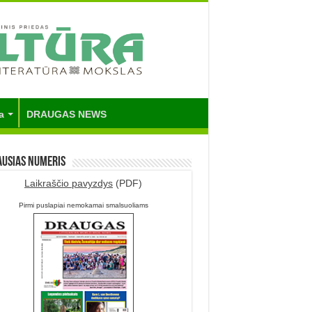
a
DRAUGAS NEWS
ausias numeris
Laikraščio pavyzdys
(PDF)
Pirmi puslapiai nemokamai smalsuoliams