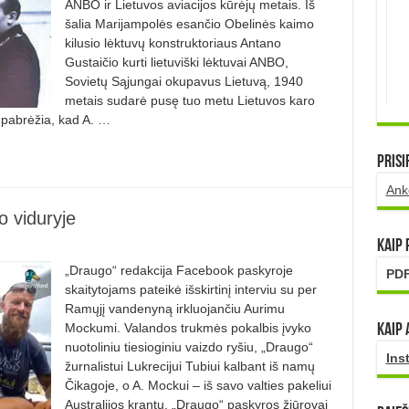
ANBO ir Lietuvos aviacijos kūrėjų metais. Iš
šalia Marijampolės esančio Obelinės kaimo
kilusio lėktuvų konstruktoriaus Antano
Gustaičio kurti lietuviški lėktuvai ANBO,
Sovietų Sąjungai okupavus Lietuvą, 1940
metais sudarė pusę tuo metu Lietuvos karo
 pabrėžia, kad A. …
Prisi
Ank
o viduryje
Kaip
„Draugo“ redakcija Facebook paskyroje
PDF
skaitytojams pateikė išskirtinį interviu su per
Ramųjį vandenyną irkluojančiu Aurimu
Mockumi. Valandos trukmės pokalbis įvyko
Kaip 
nuotoliniu tiesioginiu vaizdo ryšiu, „Draugo“
Ins
žurnalistui Lukrecijui Tubiui kalbant iš namų
Čikagoje, o A. Mockui – iš savo valties pakeliui
Australijos krantų. „Draugo“ paskyros žiūrovai