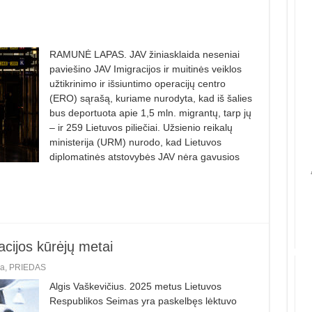
RAMUNĖ LAPAS. JAV žiniasklaida neseniai
paviešino JAV Imigracijos ir muitinės veiklos
užtikrinimo ir išsiuntimo operacijų centro
(ERO) sąrašą, kuriame nurodyta, kad iš šalies
bus deportuota apie 1,5 mln. migrantų, tarp jų
– ir 259 Lietuvos piliečiai. Užsienio reikalų
ministerija (URM) nurodo, kad Lietuvos
diplomatinės atstovybės JAV nėra gavusios
acijos kūrėjų metai
ra
,
PRIEDAS
Algis Vaškevičius. 2025 metus Lietuvos
Respublikos Seimas yra paskelbęs lėktuvo