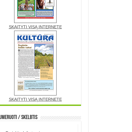
SKAITYTI VISĄ INTERNETE
SKAITYTI VISĄ INTERNETE
meruoti / Skelbtis