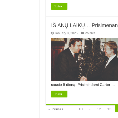
Toliau...
IŠ ANŲ LAIKŲ… Prisimenant
January 8, 2025
Politika
sausio 9 dieną. Prisimindami Carter …
Toliau...
« Pirmas
...
10
«
12
13