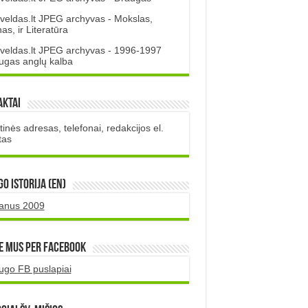
veldas.lt JPEG archyvas - Mokslas,
s, ir Literatūra
veldas.lt JPEG archyvas - 1996-1997
ugas anglų kalba
aktai
inės adresas, telefonai, redakcijos el.
tas
O istorija (EN)
uanus 2009
e mus per Facebook
ugo FB puslapiai