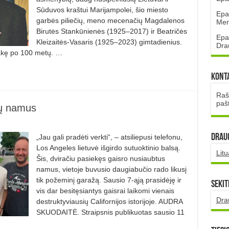
Sūduvos kraštui Marijampolei, šio miesto
Epa
garbės piliečių, meno mecenačių Magdalenos
Mena
Birutės Stankūnienės (1925–2017) ir Beatričės
Epa
Kleizaitės-Vasaris (1925–2023) gimtadienius.
Dra
akę po 100 metų. …
Kont
Rašt
paš
ių namus
DRAUG
„Jau gali pradėti verkti“, – atsiliepusi telefonu,
Los Angeles lietuvė išgirdo sutuoktinio balsą.
Lit
Šis, dviračiu pasiekęs gaisro nusiaubtus
namus, vietoje buvusio daugiabučio rado likusį
tik požeminį garažą. Sausio 7-ąją prasidėję ir
Sekit
vis dar besitęsiantys gaisrai laikomi vienais
Dra
destruktyviausių Californijos istorijoje. AUDRA
SKUODAITĖ. Straipsnis publikuotas sausio 11