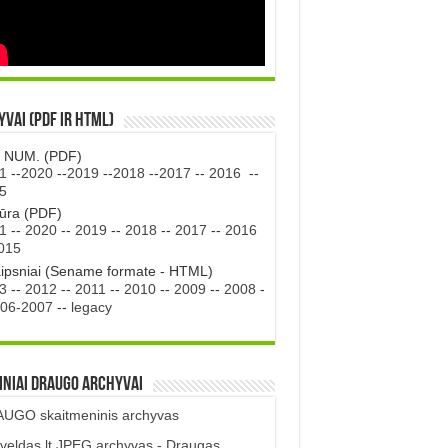
vai (PDF ir HTML)
. NUM. (PDF)
1
--
2020
--
2019
--
2018
--
2017
--
2016
--
5
tūra (PDF)
1
--
2020
--
2019
--
2018
--
2017
--
2016
015
aipsniai (Sename formate - HTML)
3
--
2012
--
2011
--
2010
--
2009
--
2008
-
06-2007
--
legacy
iniai DRAUGO Archyvai
UGO skaitmeninis archyvas
veldas.lt JPEG archyvas - Draugas