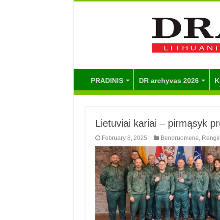
PRADINIS
DR archyvas 2026
K
Lietuviai kariai – pirmąsyk 
February 8, 2025
Bendruomenė
,
Rengin