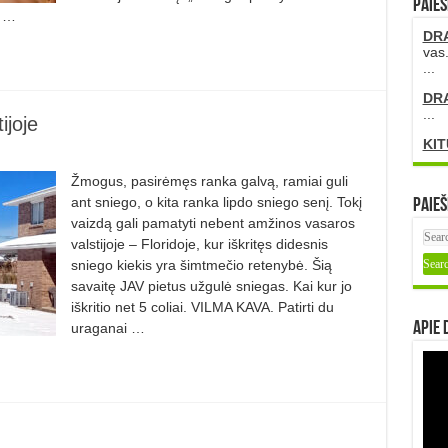
PAIEŠ
i …
DR
vas.
...
DR
...
ijoje
KIT
Žmogus, pasirėmęs ranka galvą, ramiai guli
ant sniego, o kita ranka lipdo sniego senį. Tokį
Paieš
vaizdą gali pamatyti nebent amžinos vasaros
valstijoje – Floridoje, kur iškritęs didesnis
sniego kiekis yra šimtmečio retenybė. Šią
savaitę JAV pietus užgulė sniegas. Kai kur jo
iškritio net 5 coliai. VILMA KAVA. Patirti du
Apie 
uraganai …