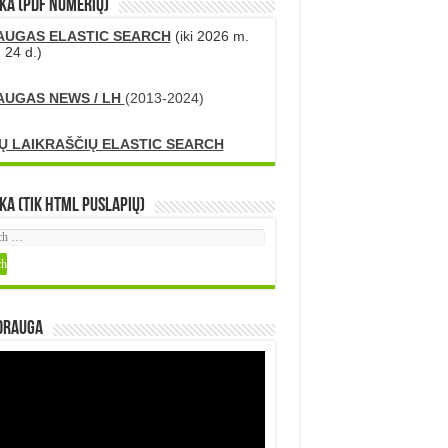
KA (PDF numerių)
AUGAS ELASTIC SEARCH
(iki 2026 m.
 24 d.)
AUGAS NEWS / LH
(2013-2024)
Ų LAIKRAŠČIŲ ELASTIC SEARCH
ka (tik HTML puslapių)
DRAUGA