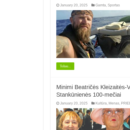
January 20, 2025
Gamta
,
Sportas
Toliau...
Minimi Beatričės Kleizaitės-
Stankūnienės 100-mečiai
January 20, 2025
Kultūra
,
Menas
,
PRIE