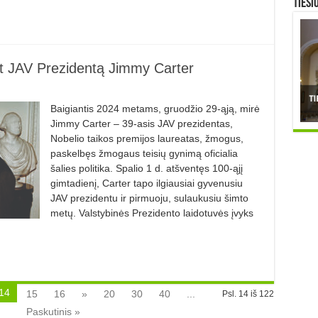
TIESI
 JAV Prezidentą Jimmy Carter
Baigiantis 2024 metams, gruodžio 29-ąją, mirė
Jimmy Carter – 39-asis JAV prezidentas,
Nobelio taikos premijos laureatas, žmogus,
paskelbęs žmogaus teisių gynimą oficialia
šalies politika. Spalio 1 d. atšventęs 100-ąjį
gimtadienį, Carter tapo ilgiausiai gyvenusiu
JAV prezidentu ir pirmuoju, sulaukusiu šimto
metų. Valstybinės Prezidento laidotuvės įvyks
14
15
16
»
20
30
40
...
Psl. 14 iš 122
Paskutinis »