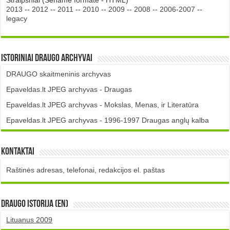
Straipsniai (Sename formate - HTML)
2013
--
2012
--
2011
--
2010
--
2009
--
2008
--
2006-2007
--
legacy
Istoriniai DRAUGO Archyvai
DRAUGO skaitmeninis archyvas
Epaveldas.lt JPEG archyvas - Draugas
Epaveldas.lt JPEG archyvas - Mokslas, Menas, ir Literatūra
Epaveldas.lt JPEG archyvas - 1996-1997 Draugas anglų kalba
Kontaktai
Raštinės adresas, telefonai, redakcijos el. paštas
DRAUGO istorija (EN)
Lituanus 2009