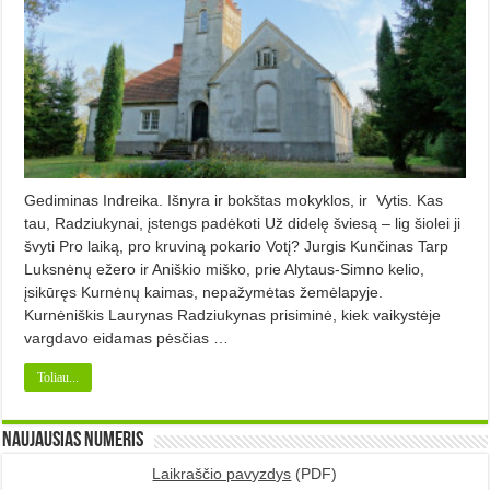
Gediminas Indreika. Išnyra ir bokštas mokyklos, ir Vytis. Kas
tau, Radziukynai, įstengs padėkoti Už didelę šviesą – lig šiolei ji
švyti Pro laiką, pro kruviną pokario Votį? Jurgis Kunčinas Tarp
Luksnėnų ežero ir Aniškio miško, prie Alytaus-Simno kelio,
įsikūręs Kurnėnų kaimas, nepažymėtas žemėlapyje.
Kurnėniškis Laurynas Radziukynas prisiminė, kiek vaikystėje
vargdavo eidamas pėsčias …
Toliau...
Naujausias numeris
Laikraščio pavyzdys
(PDF)