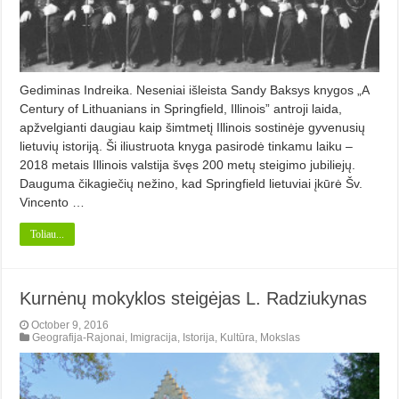
Gediminas Indreika. Neseniai išleista Sandy Baksys knygos „A
Century of Lithuanians in Springfield, Illinois” antroji laida,
apžvelgianti daugiau kaip šimtmetį Illinois sostinėje gyvenusių
lietuvių istoriją. Ši iliustruota knyga pasirodė tinkamu laiku –
2018 metais Illinois valstija švęs 200 metų steigimo jubiliejų.
Dauguma čikagiečių nežino, kad Springfield lietuviai įkūrė Šv.
Vincento …
Toliau...
Kurnėnų mokyklos steigėjas L. Radziukynas
October 9, 2016
Geografija-Rajonai
,
Imigracija
,
Istorija
,
Kultūra
,
Mokslas