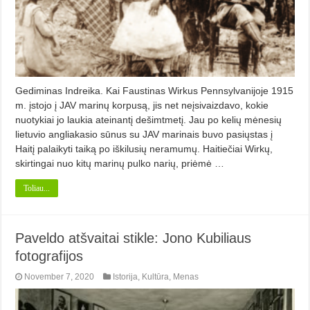
Gediminas Indreika. Kai Faustinas Wirkus Pennsylvanijoje 1915
m. įstojo į JAV marinų korpusą, jis net neįsivaizdavo, kokie
nuotykiai jo laukia ateinantį dešimtmetį. Jau po kelių mėnesių
lietuvio angliakasio sūnus su JAV marinais buvo pasiųstas į
Haitį palaikyti taiką po iškilusių neramumų. Haitiečiai Wirkų,
skirtingai nuo kitų marinų pulko narių, priėmė …
Toliau...
Paveldo atšvaitai stikle: Jono Kubiliaus
fotografijos
November 7, 2020
Istorija
,
Kultūra
,
Menas