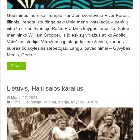
Gediminas Indreika. Temple Har Zion šventovėje River Forest,
Illinois, įrengta įspūdinga sakralinio meno instaliacija – penkių
vitražų ciklas Šventojo Rašto Pradžios kny­gos tematika. Sukurti
menininko William Gropper, iš jo eskizų vitražus atliko Adolfo
Valeškos studija. Vitražuose įpinta judaiz­mo ženklų, kuriuos
supras tik akylesnis stebėtojas. Langų pavadinimai – Gyvybės
Medis, Gėrio ir …
Toliau...
Lietuvis, Haiti salos karalius
March 27, 2021
Filmai
,
Geografija-Rajonai
,
Istorija
,
Knygos
,
Kultūra