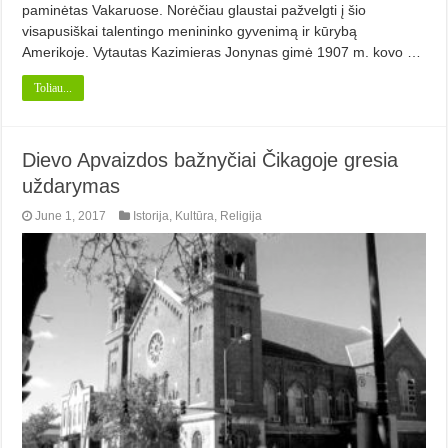
paminėtas Vakaruose. Norėčiau glaustai pažvelgti į šio
visapusiškai talentingo menininko gyvenimą ir kūrybą
Amerikoje. Vytautas Kazimieras Jonynas gimė 1907 m. kovo …
Toliau...
Dievo Apvaizdos bažnyčiai Čikagoje gresia
uždarymas
June 1, 2017
Istorija
,
Kultūra
,
Religija