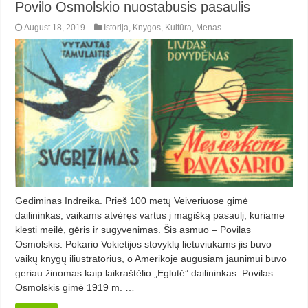
Povilo Osmolskio nuostabusis pasaulis
August 18, 2019
Istorija
,
Knygos
,
Kultūra
,
Menas
Gediminas Indreika. Prieš 100 metų Veiveriuose gimė
dailininkas, vaikams atvėręs vartus į magišką pasaulį, kuriame
klesti meilė, gėris ir sugyvenimas. Šis asmuo – Povilas
Osmolskis. Pokario Vokietijos stovyklų lietuviukams jis buvo
vaikų knygų iliustratorius, o Amerikoje augusiam jaunimui buvo
geriau žinomas kaip laikraštėlio „Eglutė” dailininkas. Povilas
Osmolskis gimė 1919 m. …