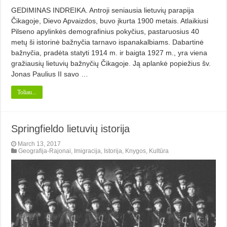
GEDIMINAS INDREIKA. Antroji seniausia lietuvių parapija
Čikagoje, Dievo Apvaizdos, buvo įkurta 1900 metais. Atlaikiusi
Pilseno apylinkės demografinius pokyčius, pastaruosius 40
metų ši istorinė baž­nyčia tarnavo ispanakalbiams. Da­bartinė
bažnyčia, pradėta statyti 1914 m. ir baigta 1927 m., yra viena
gražiausių lietuvių bažnyčių Čikagoje. Ją aplankė popiežius šv.
Jonas Paulius II savo …
Toliau...
Springfieldo lietuvių istorija
March 13, 2017
Geografija-Rajonai
,
Imigracija
,
Istorija
,
Knygos
,
Kultūra