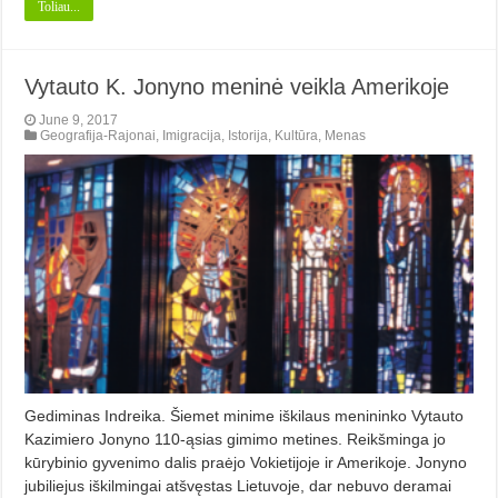
Toliau...
Vytauto K. Jonyno meninė veikla Amerikoje
June 9, 2017
Geografija-Rajonai
,
Imigracija
,
Istorija
,
Kultūra
,
Menas
Gediminas Indreika. Šiemet minime iškilaus menininko Vytauto
Kazimiero Jonyno 110-ąsias gimimo metines. Reikšminga jo
kūrybinio gyvenimo dalis praėjo Vokietijoje ir Amerikoje. Jonyno
jubiliejus iškilmingai atšvęstas Lietuvoje, dar nebuvo deramai