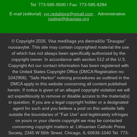
Tel: 773-585-9500 / Fax: 773-585-8284
E-mail (editorial):
vyr.redaktore@gmail.com
. Administrative:
rastine@draugas.org
© Copyright 2026, Visa medžiaga yra dienraščio "Draugas"
nuosavybė. This site may contain copyrighted material the use
of which has not always been specifically authorized by the
copyright owner. In accordance with section 512 of the U.S.
Copyright Act our contact information has been registered with
the United States Copyright Office (DMCA Registration no:
1042906). "Safe Harbor" noticing procedures as outlined in the
DMCA apply to this website concerning all content published
herein. If notice is given of an alleged copyright violation we will
act expeditiously to remove or disable access to the material(s)
in question. If you are a legal copyright holder or a designated
agent for such and you believe a post on this website falls
outside the boundaries of "Fair Use" and legitimately infringes
on yours or your clients copyright we may be contacted
concerning copyright matters at: Lithuanian Catholic Press
Society, 2345 W 56th Street, Chicago, IL 60636-1040 Tel. 773-