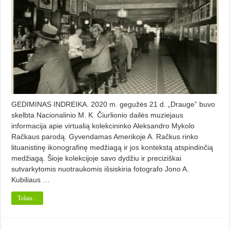
GEDIMINAS INDREIKA. 2020 m. gegužės 21 d. „Drauge” bu­vo
skelbta Nacionalinio M. K. Čiur­lionio dailės muziejaus
informacija apie virtualią kolekcininko Alek­sand­ro Mykolo
Račkaus parodą. Gyven­da­mas Amerikoje A. Račkus rin­ko
lituanistinę ikonografinę medžia­gą ir jos kontekstą atspindinčią
me­džiagą. Šioje kolekcijoje savo dydžiu ir preciziškai
sutvarkytomis nuotrau­komis iš­siskiria fotografo Jono A.
Kubiliaus …
Toliau...