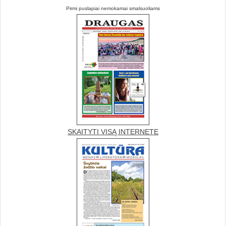
Pirmi puslapiai nemokamai smalsuoliams
SKAITYTI VISĄ INTERNETE