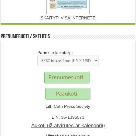
SKAITYTI VISĄ INTERNETE
Prenumeruoti / Skelbtis
Parinkite laikotarpi
Lith Cath Press Society
EIN: 36-1395573
Aukoti už atvirutes ar kalendorių
.
Užmokėti už skelbimus