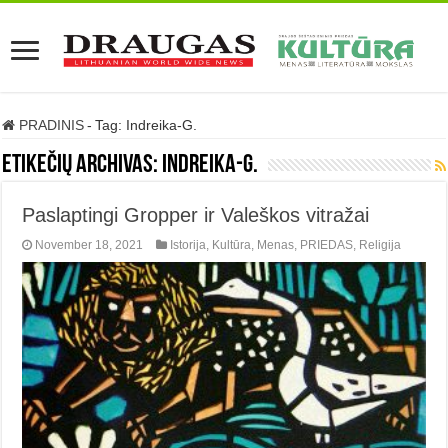
PRADINIS
-
Tag:
Indreika-G.
Etikečių archivas:
Indreika-G.
Paslaptingi Gropper ir Valeškos vitražai
November 18, 2021
Istorija
,
Kultūra
,
Menas
,
PRIEDAS
,
Religija