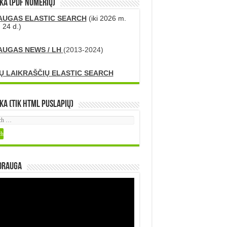
KA (PDF numerių)
AUGAS ELASTIC SEARCH
(iki 2026 m.
 24 d.)
AUGAS NEWS / LH
(2013-2024)
Ų LAIKRAŠČIŲ ELASTIC SEARCH
ka (tik HTML puslapių)
DRAUGA