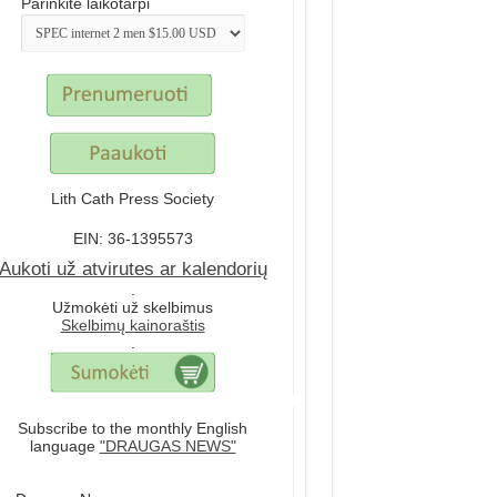
Parinkite laikotarpi
Lith Cath Press Society
EIN: 36-1395573
Aukoti už atvirutes ar kalendorių
.
Užmokėti už skelbimus
Skelbimų kainoraštis
.
Subscribe to the monthly English
language
"DRAUGAS NEWS"