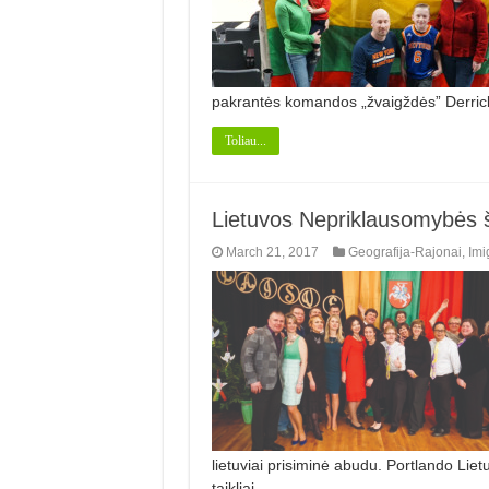
pakrantės komandos „žvaigždės” Derri
Toliau...
Lietuvos Nepriklausomybės š
March 21, 2017
Geografija-Rajonai
,
Imi
lietuviai prisiminė abudu. Portlando Li
taikliai …