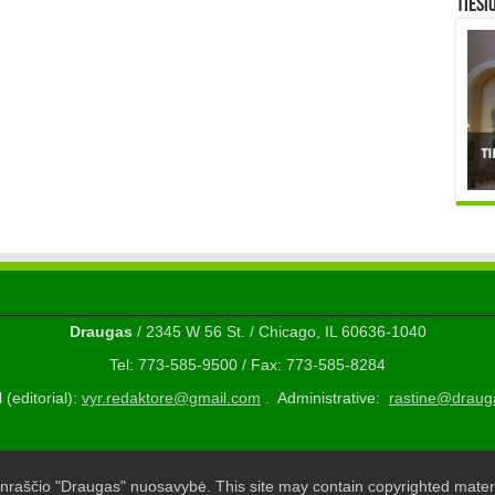
TIESI
Draugas
/ 2345 W 56 St. / Chicago, IL 60636-1040
Tel: 773-585-9500 / Fax: 773-585-8284
 (editorial):
vyr.redaktore@gmail.com
. Administrative:
rastine@draug
nraščio "Draugas" nuosavybė. This site may contain copyrighted materi