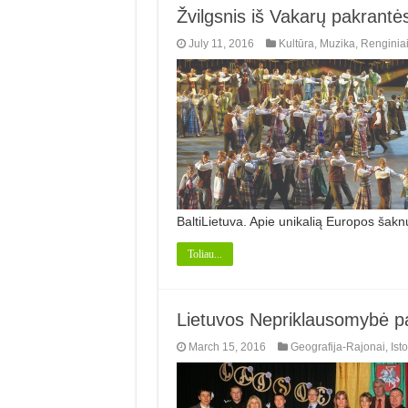
Žvilgsnis iš Vakarų pakrantės
July 11, 2016
Kultūra
,
Muzika
,
Renginia
BaltiLietuva. Apie unikalią Europos šakn
Toliau...
Lietuvos Nepriklausomybė pag
March 15, 2016
Geografija-Rajonai
,
Isto