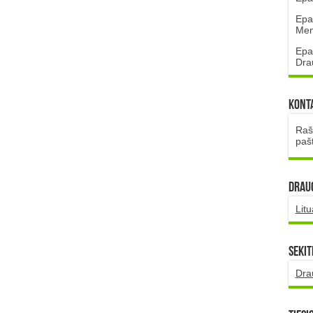
Epa
Mena
Epa
Dra
Kont
Rašt
paš
DRAUG
Lit
Sekit
Dra