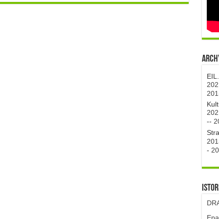
Archy
EIL
202
201
Kul
202
--
2
Str
201
-
20
Istor
DRA
Epa