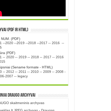
vai (PDF ir HTML)
. NUM. (PDF)
1
--
2020
--
2019
--
2018
--
2017
--
2016
--
5
tūra (PDF)
1
--
2020
--
2019
--
2018
--
2017
--
2016
015
aipsniai (Sename formate - HTML)
3
--
2012
--
2011
--
2010
--
2009
--
2008
-
06-2007
--
legacy
iniai DRAUGO Archyvai
UGO skaitmeninis archyvas
veldas.lt JPEG archyvas - Draugas