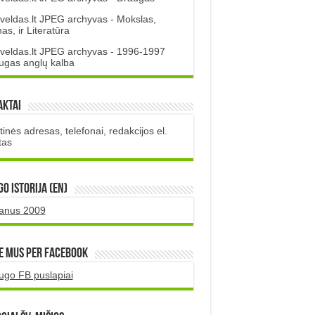
veldas.lt JPEG archyvas - Mokslas,
s, ir Literatūra
veldas.lt JPEG archyvas - 1996-1997
ugas anglų kalba
aktai
inės adresas, telefonai, redakcijos el.
tas
O istorija (EN)
uanus 2009
e mus per Facebook
ugo FB puslapiai