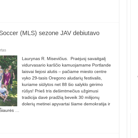
e Soccer (MLS) sezone JAV debiutavo
rtas
Laurynas R. Misevičius. Praėjusį savaitgalį
vidurvasario karščio kamuojamame Portlande
laisvai liejosi alutis – pačiame miesto centre
vyko 29-tasis Oregono aludarių festivalis,
kuriame siūlytos net 88 šio salyklo gėrimo
rūšys! Prieš tris dešimtmečius užgimusi
tradicija davė pradžią beveik 30 milijonų
dolerių metinei apyvartai šiame demokratija ir
 Šiaurės …