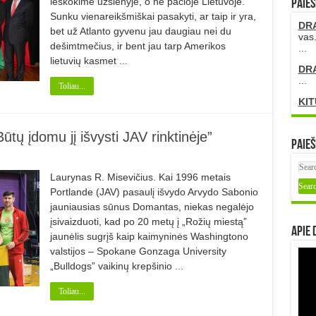
ieškokime užsienyje, o ne pačioje Lietuvoje.
PAIEŠ
Sunku vienareikšmiškai pasakyti, ar taip ir yra,
DR
bet už Atlanto gyvenu jau daugiau nei du
vas.
dešimtmečius, ir bent jau tarp Amerikos
...
lietuvių kasmet ...
DR
...
Toliau...
KIT
ūtų įdomu jį išvysti JAV rinktinėje”
Paieš
Laurynas R. Misevičius. Kai 1996 metais
Portlande (JAV) pasaulį išvydo Arvydo Sabonio
jauniausias sūnus Domantas, niekas negalėjo
įsivaizduoti, kad po 20 metų į „Rožių miestą”
Apie 
jaunėlis sugrįš kaip kaimyninės Washingtono
valstijos – Spokane Gonzaga University
„Bulldogs” vaikinų krepšinio ...
Toliau...