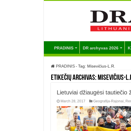
PRADINIS
DR archyvas 2026
K
PRADINIS
-
Tag:
Misevičius-L.R.
Etikečių archivas:
Misevičius-L.
Lietuviai džiaugėsi tautiečio 
March 28, 2017
Geografija-Rajonai
,
Ren