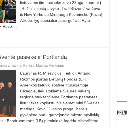
lietuviams itin nusisekė kovo 23-ąją, kuomet į
„Rožių” miestą atvyko „Trail Blazers” varžovai
iš New Yorko su Mindaugu Kuzminsku (Kuzia).
Atrodo, lyg specialiai „susirgo” abi Rytų
ck Rose …
ventė pasiekė ir Portlandą
gracija
,
Istorija
,
Kultūra
,
Muzika
,
Renginiai
Laurynas R. Misevičius. Tiek dr. Antano
Razmos įkurtas Lietuvių Fondas (LF)
Amerikos lietuvių sostine tituluojamoje
Čikagoje, tiek atokiame Šiaurės Vakarų
regione stūksančiame Portlande pastatytas
lietuviškas koplytstulpis šiemet mini 55-ąsias
metines. Kovo 11-osios proga liberaliu
Prenu
gyvenimo būdu garsėjančio miesto apylinkių
etuvių Bendruomenės (LB) pirmininkė Ingrida Misevičienė