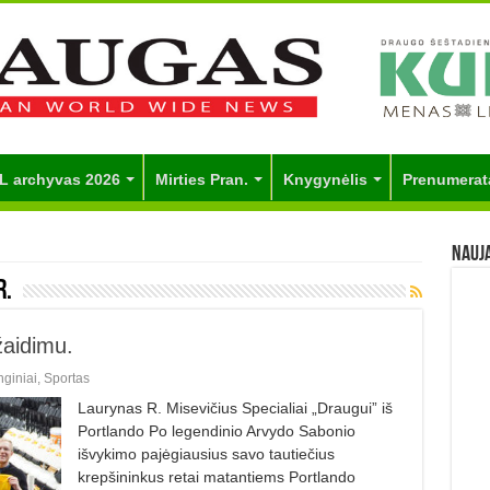
L archyvas 2026
Mirties Pran.
Knygynėlis
Prenumerat
Nauj
R.
žaidimu.
giniai
,
Sportas
Laurynas R. Misevičius Specialiai „Draugui” iš
Portlando Po legendinio Arvydo Sabonio
išvykimo pajėgiausius savo tautiečius
krepšininkus retai matantiems Portlando