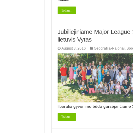
Toliau...
Jubiliejiniame Major Leagu
lietuvis Vytas
August 3, 2016
Geografija-Rajonai
,
Spo
liberaliu gyvenimo būdu garsėjančiame
Toliau...