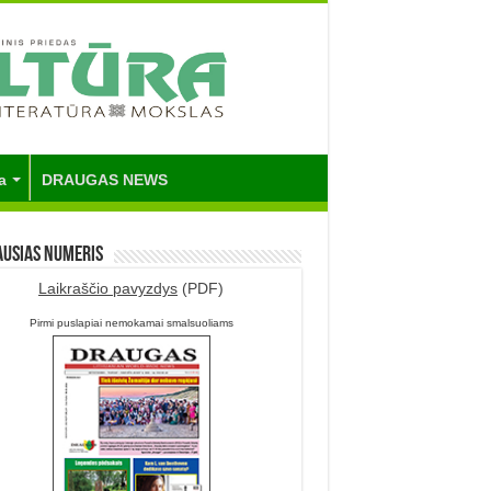
a
DRAUGAS NEWS
ausias numeris
Laikraščio pavyzdys
(PDF)
Pirmi puslapiai nemokamai smalsuoliams