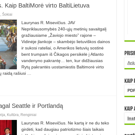
. Kaip BaltiMorė virto BaltiLietuva
i
,
Šokiai
Laurynas R. Misevičius. JAV
Nepriklausomybės 240-ųjų metinių savaitgalį
gražiausiame „Žaviojo miesto” rajone –
Vidinėje įlankoje – skambėjo lietuviškos dainos
ir sukosi rateliai, o Amerikos lietuvių sostinė
Prisi
bent trumpam iš Čikagos persikėlė į Atlanto
vandenyno pakrantę… ten, kur didžiausias
Ank
Rytų pakrantės uostamiestis Baltimorė virto
ų raidą rašiusi …
Kaip
PDF
al Seattle ir Portlandą
Kaip 
rija
,
Kultūra
,
Renginiai
Ins
Laurynas R. Misevičius. Ne kartą ir ne du teko
girdėti, kad daugiau patriotizmo šiais laikais