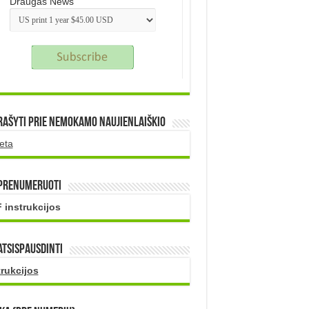
Draugas News
rašyti prie nemokamo naujienlaiškio
eta
 prenumeruoti
 instrukcijos
atsispausdinti
trukcijos