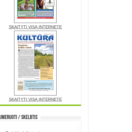
SKAITYTI VISĄ INTERNETE
SKAITYTI VISĄ INTERNETE
meruoti / Skelbtis