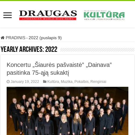
PRADINIS
-
2022 (puslapis 9)
Yearly Archives:
2022
Koncertu „Šiaurės pašvaistė” „Dainava”
pasitinka 75-ąją sukaktį
January 19, 2022
Kultūra
,
Muzika
,
Pokalbis
,
Renginiai