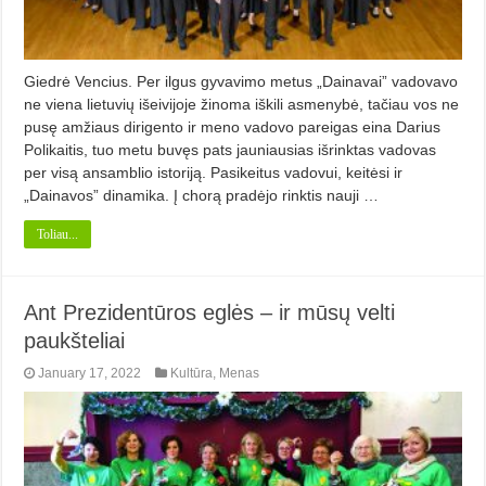
Giedrė Vencius. Per ilgus gyvavimo metus „Dai­na­vai” vadovavo
ne viena lietuvių išei­vijoje žinoma iškili asmenybė, ta­čiau vos ne
pusę amžiaus dirigento ir meno vadovo pareigas eina Darius
Po­likaitis, tuo metu buvęs pats jauniausias išrinktas vadovas
per visą ansamblio istoriją. Pasikeitus vado­vui, keitėsi ir
„Dainavos” dinamika. Į chorą pradėjo rinktis nauji …
Toliau...
Ant Prezidentūros eglės – ir mūsų velti
paukšteliai
January 17, 2022
Kultūra
,
Menas