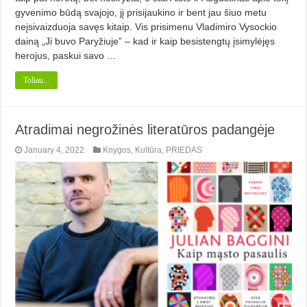
gyvenimo būdą svajojo, jį prisijaukino ir bent jau šiuo metu
neįsivaizduoja savęs kitaip. Vis prisimenu Vladimiro Vysockio
dainą „Ji buvo Paryžiuje” – kad ir kaip besistengtų įsimylėjęs
herojus, paskui savo …
Toliau...
Atradimai negrožinės literatūros padangėje
January 4, 2022
Knygos
,
Kultūra
,
PRIEDAS