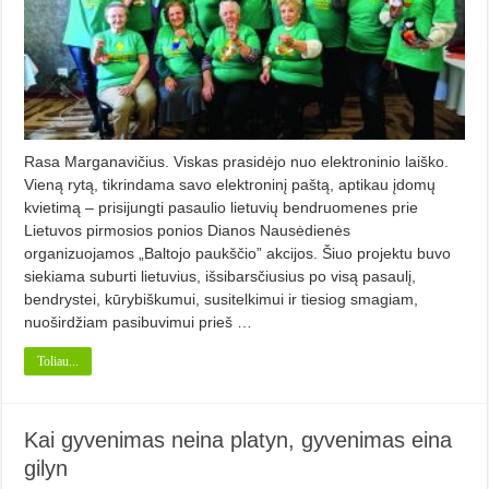
Rasa Marganavičius. Viskas prasidėjo nuo elektroninio laiško.
Vieną rytą, tikrindama savo elektroninį paštą, aptikau įdomų
kvietimą – prisijungti pasaulio lietuvių bendruomenes prie
Lietuvos pirmosios ponios Dianos Nausėdienės
organizuojamos „Baltojo paukščio” akcijos. Šiuo projektu buvo
siekiama suburti lietuvius, išsibarsčiusius po visą pasaulį,
bendrystei, kūrybiškumui, susitelkimui ir tiesiog smagiam,
nuoširdžiam pasibuvimui prieš …
Toliau...
Kai gyvenimas neina platyn, gyvenimas eina
gilyn