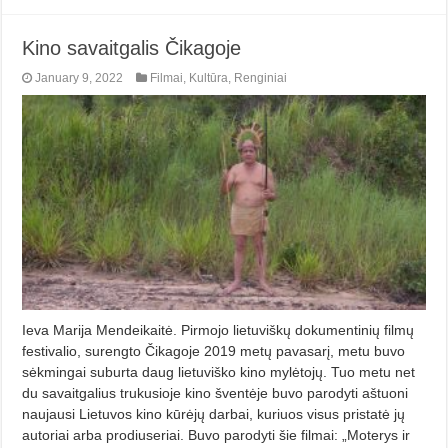
Kino savaitgalis Čikagoje
January 9, 2022
Filmai
,
Kultūra
,
Renginiai
Ieva Marija Mendeikaitė. Pirmojo lietuviškų dokumentinių filmų
festivalio, surengto Čikagoje 2019 metų pavasarį, metu buvo
sėkmingai suburta daug lietuviško kino mylėtojų. Tuo metu net
du savaitgalius trukusioje kino šventėje buvo parodyti aštuoni
naujausi Lietuvos kino kūrėjų darbai, kuriuos visus pristatė jų
autoriai arba prodiuseriai. Buvo parodyti šie filmai: „Moterys ir