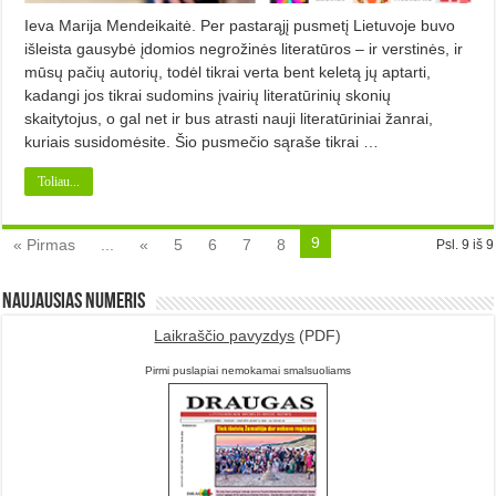
Ieva Marija Mendeikaitė. Per pastarąjį pusmetį Lietuvoje buvo
išleista gausybė įdomios negrožinės literatūros – ir verstinės, ir
mūsų pačių autorių, todėl tikrai verta bent keletą jų aptarti,
kadangi jos tikrai sudomins įvairių literatūrinių skonių
skaitytojus, o gal net ir bus atrasti nauji literatūriniai žanrai,
kuriais susidomėsite. Šio pusmečio sąraše tikrai …
Toliau...
9
« Pirmas
...
«
5
6
7
8
Psl. 9 iš 9
Naujausias numeris
Laikraščio pavyzdys
(PDF)
Pirmi puslapiai nemokamai smalsuoliams