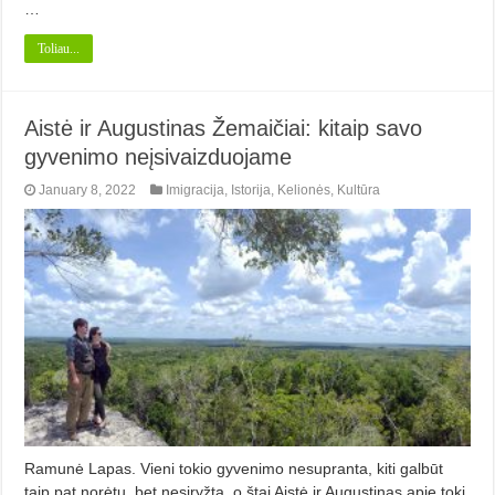
…
Toliau...
Aistė ir Augustinas Žemaičiai: kitaip savo
gyvenimo neįsivaizduojame
January 8, 2022
Imigracija
,
Istorija
,
Kelionės
,
Kultūra
Ramunė Lapas. Vieni tokio gyvenimo nesupran­ta, kiti galbūt
taip pat norėtų, bet nesiryžta, o štai Aistė ir Augustinas apie tokį