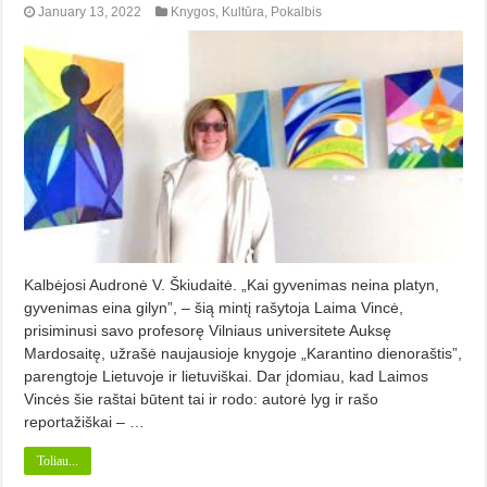
January 13, 2022
Knygos
,
Kultūra
,
Pokalbis
Kalbėjosi Audronė V. Škiudaitė. „Kai gyvenimas neina platyn,
gyvenimas eina gilyn”, – šią mintį rašytoja Laima Vincė,
prisiminusi savo profesorę Vilniaus universitete Auksę
Mardosaitę, užrašė naujausioje knygoje „Karantino dienoraštis”,
parengtoje Lietuvoje ir lietuviškai. Dar įdomiau, kad Laimos
Vincės šie raštai būtent tai ir rodo: autorė lyg ir rašo
reportažiškai – …
Toliau...