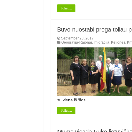
Toliau...
Buvo nuostabi proga toliau pa
September 23, 2017
Geografija-Rajonai
,
Imigracija
,
Kelionės
,
Kn
su viena iš šios …
Toliau...
Mums visada trūko lietuvišk