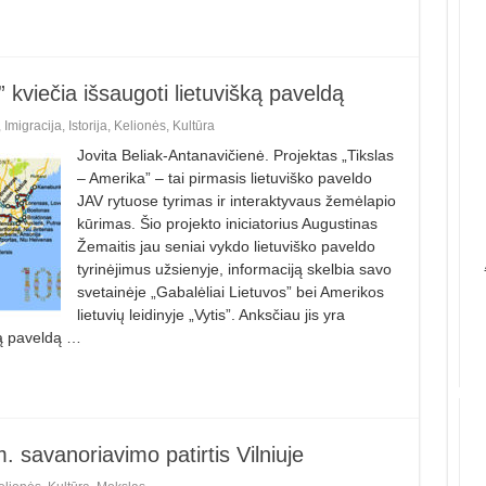
 kviečia išsaugoti lietuvišką paveldą
,
Imigracija
,
Istorija
,
Kelionės
,
Kultūra
Jovita Beliak-Antanavičienė. Projektas „Tikslas
– Amerika” – tai pirmasis lietuviško paveldo
JAV rytuose tyrimas ir interaktyvaus žemėlapio
kūrimas. Šio projekto iniciatorius Augustinas
Žemaitis jau seniai vykdo lietuviško paveldo
tyrinėjimus užsienyje, informaciją skelbia savo
svetainėje „Gabalėliai Lietuvos” bei Amerikos
lietuvių leidinyje „Vytis”. Anksčiau jis yra
ką paveldą …
. savanoriavimo patirtis Vilniuje