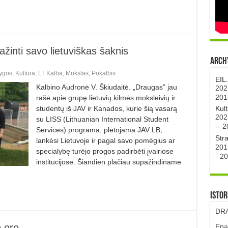
žinti savo lietuviškas šaknis
Archy
ygos
,
Kultūra
,
LT Kalba
,
Mokslas
,
Pokalbis
EIL
Kalbino Audronė V. Škiudaitė. „Draugas” jau
202
201
rašė apie grupę lietuvių kilmės moksleivių ir
Kul
studentų iš JAV ir Kanados, kurie šią vasarą
202
su LISS (Lithuanian International Student
--
2
Services) programa, plėtojama JAV LB,
Str
lankėsi Lietuvoje ir pagal savo pomėgius ar
201
specialybę turėjo progos padirbėti įvairiose
-
20
institucijose. Šiandien plačiau supažindiname
Istor
DRA
o oro
Epa