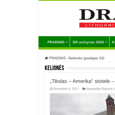
PRADINIS
DR archyvas 2026
K
PRADINIS
-
Kelionės (puslapis 10)
Kelionės
„Tikslas – Amerika” stotelė –
December 8, 2017
Geografija-Rajonai
,