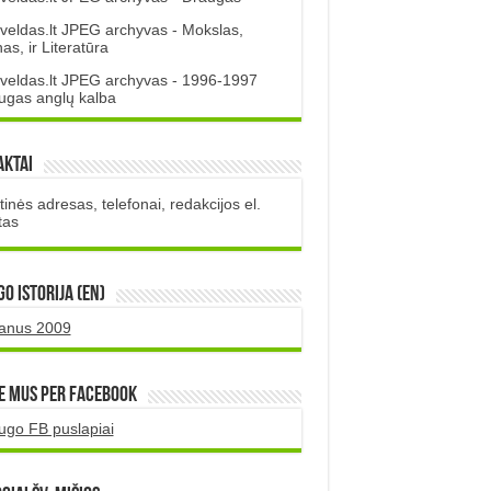
veldas.lt JPEG archyvas - Mokslas,
s, ir Literatūra
veldas.lt JPEG archyvas - 1996-1997
ugas anglų kalba
aktai
inės adresas, telefonai, redakcijos el.
tas
O istorija (EN)
uanus 2009
e mus per Facebook
ugo FB puslapiai