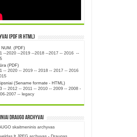
vai (PDF ir HTML)
. NUM. (PDF)
1
--
2020
--
2019
--
2018
--
2017
--
2016
--
5
tūra (PDF)
1
--
2020
--
2019
--
2018
--
2017
--
2016
015
aipsniai (Sename formate - HTML)
3
--
2012
--
2011
--
2010
--
2009
--
2008
-
06-2007
--
legacy
iniai DRAUGO Archyvai
UGO skaitmeninis archyvas
veldas.lt JPEG archyvas - Draugas