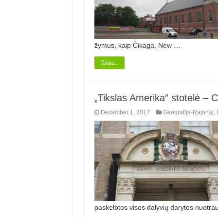
žymus, kaip Čikaga, New …
Toliau...
„Tikslas Amerika” stotelė – C
December 1, 2017
Geografija-Rajonai
,
paskelbtos visos dalyvių darytos nuotrau