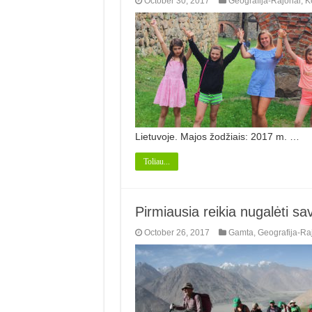
October 30, 2017
Geografija-Rajonai
,
K
Lietuvoje. Majos žodžiais: 2017 m. …
Toliau...
Pirmiausia reikia nugalėti sa
October 26, 2017
Gamta
,
Geografija-Ra