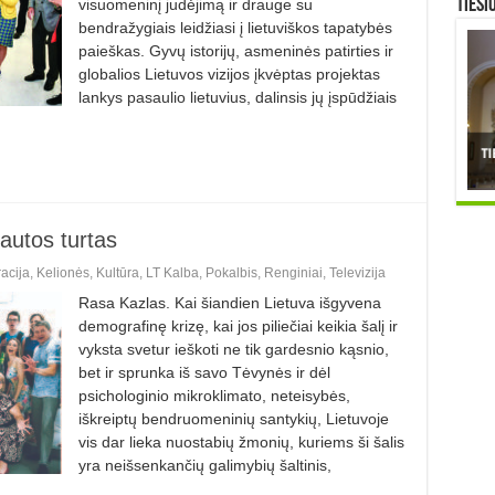
TIESI
visuomeninį judėjimą ir drauge su
bendražygiais leidžiasi į lietuviškos tapatybės
paieškas. Gyvų istorijų, asmeninės patirties ir
globalios Lietuvos vizijos įkvėptas projektas
lankys pasaulio lietuvius, dalinsis jų įspūdžiais
tautos turtas
acija
,
Kelionės
,
Kultūra
,
LT Kalba
,
Pokalbis
,
Renginiai
,
Televizija
Rasa Kazlas. Kai šiandien Lietuva išgyvena
demografinę krizę, kai jos piliečiai keikia šalį ir
vyksta svetur ieškoti ne tik gardesnio kąsnio,
bet ir sprunka iš savo Tėvynės ir dėl
psichologinio mikroklimato, neteisybės,
iškreiptų bendruomeninių santykių, Lietuvoje
vis dar lieka nuostabių žmonių, kuriems ši šalis
yra neišsenkančių galimybių šaltinis,