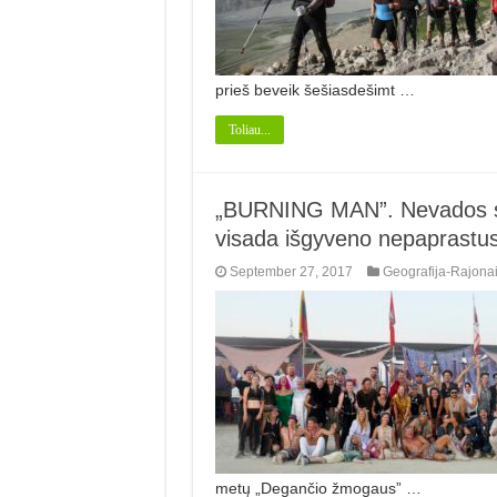
prieš beveik šešiasdešimt …
Toliau...
„BURNING MAN”. Nevados smėl
visada išgyveno nepaprastus
September 27, 2017
Geografija-Rajona
metų „Degančio žmogaus” …