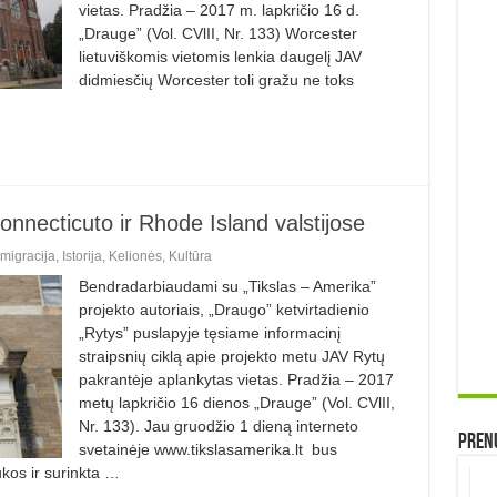
vietas. Pradžia – 2017 m. lapkričio 16 d.
„Drauge” (Vol. CVlII, Nr. 133) Worcester
lietuviškomis vietomis lenkia daugelį JAV
didmiesčių Worcester toli gražu ne toks
onnecticuto ir Rhode Island valstijose
Imigracija
,
Istorija
,
Kelionės
,
Kultūra
Bendradarbiaudami su „Tikslas – Amerika”
projekto autoriais, „Draugo” ketvirtadienio
„Rytys” puslapyje tęsiame informacinį
straipsnių ciklą apie projekto metu JAV Rytų
pakrantėje aplankytas vietas. Pradžia – 2017
metų lapkričio 16 dienos „Drauge” (Vol. CVlII,
Nr. 133). Jau gruodžio 1 dieną interneto
Prenu
svetainėje www.tikslasamerika.lt bus
kos ir surinkta …