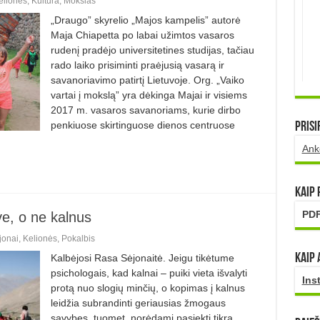
elionės
,
Kultūra
,
Mokslas
„Draugo” skyrelio „Majos kampelis” autorė
Maja Chiapetta po labai užimtos vasaros
rudenį pradėjo universitetines studijas, tačiau
rado laiko prisiminti praėjusią vasarą ir
savanoriavimo patirtį Lietuvoje. Org. „Vaiko
vartai į mokslą” yra dėkinga Majai ir visiems
2017 m. vasaros savanoriams, kurie dirbo
penkiuose skirtinguose dienos centruose
Prisi
Ank
Kaip
PDF
ve, o ne kalnus
jonai
,
Kelionės
,
Pokalbis
Kaip 
Kalbėjosi Rasa Sėjonaitė. Jeigu tikėtume
psichologais, kad kalnai – puiki vieta išvalyti
Ins
protą nuo slogių minčių, o kopimas į kalnus
leidžia subrandinti geriausias žmogaus
savybes, tuomet, norėdami pasiekti tikrą