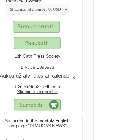
Parinkite laikotarpi
Lith Cath Press Society
EIN: 36-1395573
Aukoti už atvirutes ar kalendorių
.
Užmokėti už skelbimus
Skelbimų kainoraštis
.
Subscribe to the monthly English
language
"DRAUGAS NEWS"