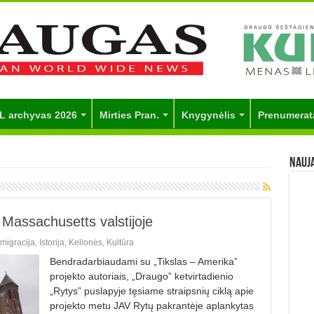
L archyvas 2026
Mirties Pran.
Knygynėlis
Prenumerat
Nauj
 Massachusetts valstijoje
Imigracija
,
Istorija
,
Kelionės
,
Kultūra
Bendradarbiaudami su „Tikslas – Amerika”
projekto autoriais, „Draugo” ketvirtadienio
„Rytys” puslapyje tęsiame straipsnių ciklą apie
projekto metu JAV Rytų pakrantėje aplankytas