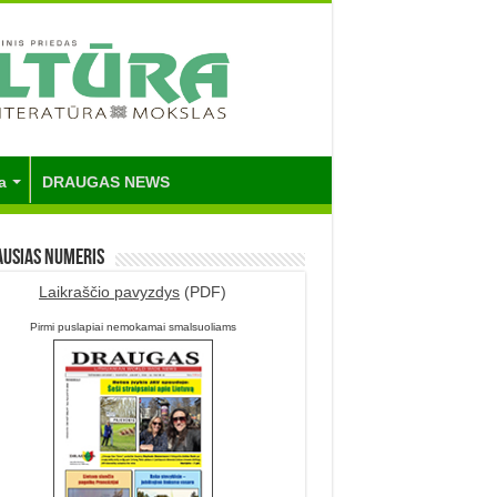
a
DRAUGAS NEWS
ausias numeris
Laikraščio pavyzdys
(PDF)
Pirmi puslapiai nemokamai smalsuoliams