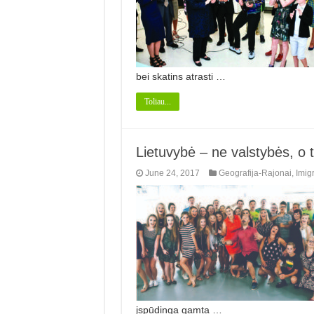
bei skatins atrasti …
Toliau...
Lietuvybė – ne valstybės, o 
June 24, 2017
Geografija-Rajonai
,
Imigr
įspūdinga gamta …