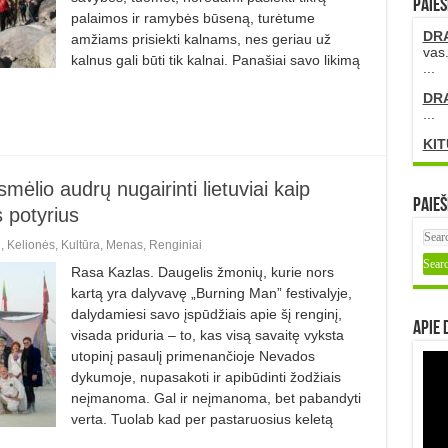
PAIEŠ
palaimos ir ramybės būseną, turėtume
DR
amžiams prisiekti kalnams, nes geriau už
vas.
kalnus gali būti tik kalnai. Panašiai savo likimą
...
DR
...
KIT
io audrų nugairinti lietuviai kaip
Paieš
 potyrius
i
,
Kelionės
,
Kultūra
,
Menas
,
Renginiai
Rasa Kazlas. Daugelis žmonių, kurie nors
kartą yra dalyvavę „Burning Man” festivalyje,
dalydamiesi savo įspūdžiais apie šį renginį,
Apie 
visada priduria – to, kas visą savaitę vyksta
utopinį pasaulį primenančioje Nevados
dykumoje, nupasakoti ir apibūdinti žodžiais
neįmanoma. Gal ir neįmanoma, bet pabandyti
verta. Tuolab kad per pastaruosius keletą