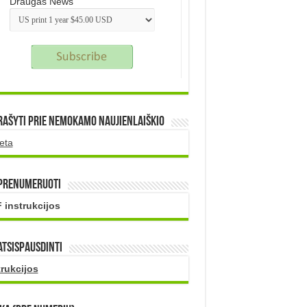
Draugas News
rašyti prie nemokamo naujienlaiškio
eta
 prenumeruoti
 instrukcijos
atsispausdinti
trukcijos