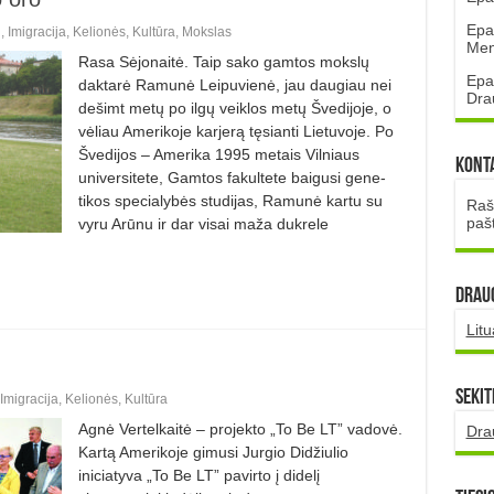
Epa
i
,
Imigracija
,
Kelionės
,
Kultūra
,
Mokslas
Mena
Rasa Sėjonaitė. Taip sako gamtos mokslų
Epa
daktarė Ramunė Leipuvienė, jau daugiau nei
Dra
dešimt metų po ilgų veiklos metų Švedijoje, o
vėliau Amerikoje karjerą tęsianti Lietuvoje. Po
Švedijos – Amerika 1995 metais Vilniaus
Kont
universite­te, Gamtos fakultete baigusi ­gene­
tikos specialybės studijas, Ramunė kartu su
Rašt
paš
vyru Arūnu ir dar visai maža dukrele
DRAUG
Lit
Sekit
Imigracija
,
Kelionės
,
Kultūra
Agnė Vertelkaitė – projekto „To Be LT” vadovė.
Dra
Kartą Amerikoje gimusi Jurgio Didžiulio
iniciatyva „To Be LT” pavirto į didelį