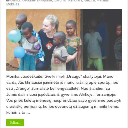
Gamta
,
Geografija-Rajonai
,
Gyvūnai
,
Kelionės
,
Kultūra
,
Maistas
,
Mokslas
Monika Juodeškaitė. Sveiki mieli „Draugo” skaitytojai. Mano
vardą Jūs tikriausiai įsiminėte iš mano rašinių apie sportą, nes
esu „Draugo” žurnalistė bei lengvaatletė. Nuo šiandien su
Jumis dalinsiuosi įspūdžiais iš gyvenimo Afrikoje, Tanzanijoje.
Vos prieš keletą mėnesių nusprendžiau savo gyvenime padaryti
drastiškų permainų, kurios dovanotų džiaugsmą ir meilę tiems,
kuriems to …
Toliau...