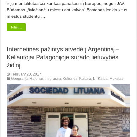
ir jų mentalitetas čia kur kas panašesni į Europos, negu į JAV.
Būdamas „šviečiančiu miestu ant kalvos” Bostonas lenkia kitus
miestus studentų …
Toliau...
Internetinės pažintys atvedė į Argentiną –
Keliautojai Patagonijoje surado lietuvybės
židinį
February 20, 2017
Geografija-Rajonai
,
Imigracija
,
Kelionės
,
Kultūra
,
LT Kalba
,
Mokslas