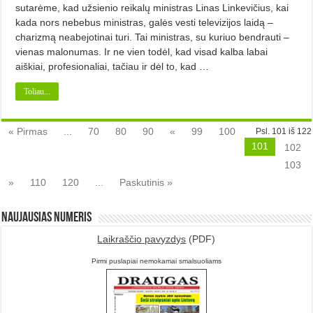
sutarėme, kad užsienio reikalų ministras Linas Linkevičius, kai
kada nors nebebus ministras, galės vesti televizijos laidą –
charizmą neabejotinai turi. Tai ministras, su kuriuo bendrauti –
vienas malonumas. Ir ne vien todėl, kad visad kalba labai
aiškiai, profesionaliai, tačiau ir dėl to, kad …
Toliau...
« Pirmas
...
70
80
90
«
99
100
Psl. 101 iš 122
101
102
103
»
110
120
...
Paskutinis »
Naujausias numeris
Laikraščio pavyzdys
(PDF)
Pirmi puslapiai nemokamai smalsuoliams