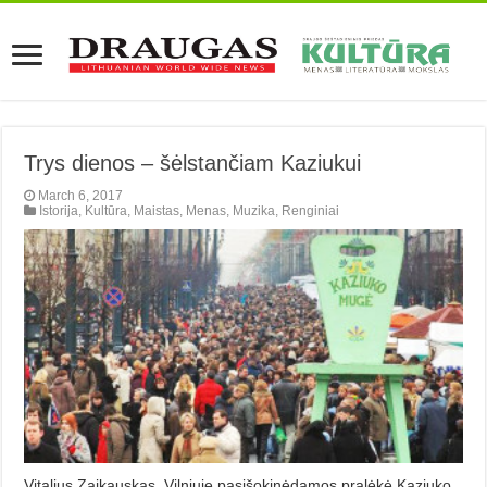
Trys dienos – šėlstančiam Kaziukui
March 6, 2017
Istorija
,
Kultūra
,
Maistas
,
Menas
,
Muzika
,
Renginiai
Vitalius Zaikauskas. Vilniuje pasišokinėdamos pralėkė Kaziuko