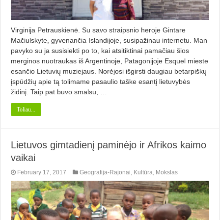
Virginija Petrauskienė. Su savo straipsnio heroje Gintare
Mačiulskyte, gyvenančia Islandijoje, susipažinau internetu. Man
pavyko su ja susisiekti po to, kai atsitiktinai pamačiau šios
merginos nuotraukas iš Argentinoje, Patagonijoje Esquel mieste
esančio Lietuvių muziejaus. Norėjosi išgirsti daugiau betarpiškų
įspūdžių apie tą tolimame pasaulio taške esantį lietuvybės
židinį. Taip pat buvo smalsu, …
Toliau...
Lietuvos gimtadienį paminėjo ir Afrikos kaimo
vaikai
February 17, 2017
Geografija-Rajonai
,
Kultūra
,
Mokslas