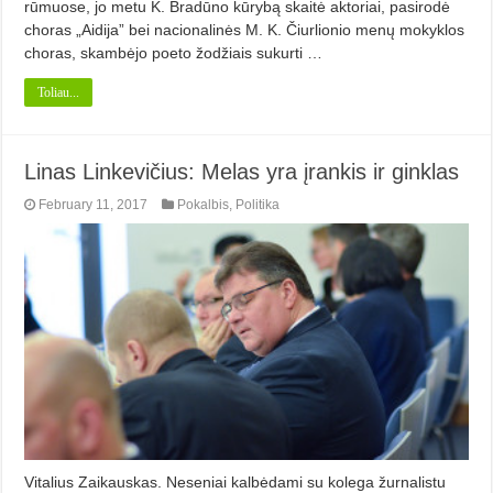
rūmuose, jo metu K. Bradūno kūrybą skaitė aktoriai, pasirodė
choras „Aidija” bei nacionalinės M. K. Čiurlionio menų mokyklos
choras, skambėjo poeto žodžiais sukurti …
Toliau...
Linas Linkevičius: Melas yra įrankis ir ginklas
February 11, 2017
Pokalbis
,
Politika
Vitalius Zaikauskas. Neseniai kalbėdami su kolega žurnalistu