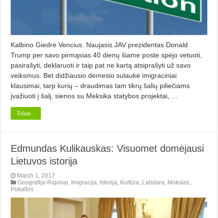
Kalbino Giedrė Vencius. Naujasis JAV prezidentas Donald
Trump per savo pirmąsias 40 dienų šiame poste spėjo vetuoti,
pasirašyti, deklaruoti ir taip pat ne kartą atsiprašyti už savo
veiksmus. Bet didžiausio dėmesio sulaukė imigraciniai
klausimai, tarp kurių – draudimas tam tikrų šalių piliečiams
įvažiuoti į šalį, sienos su Meksika statybos projektai, …
Toliau...
Edmundas Kulikauskas: Visuomet domėjausi
Lietuvos istorija
March 1, 2017
Geografija-Rajonai
,
Imigracija
,
Istorija
,
Kultūra
,
Labdara
,
Mokslas
,
Pokalbis