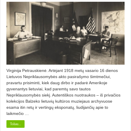
Virginija Petrauskienė. Artėjant 1918 metų vasario 16 dienos
Lietuvos Nepriklausomybės akto pasirašymo šimtmečiui,
pravartu prisiminti, kiek daug dirbo ir padarė Amerikoje
gyvenantys lietuviai, kad paremtų savo tautos
Nepriklausomybės siekį. Autentiškos nuotraukos – iš privačios
kolekcijos Balzeko lietuvių kultūros muziejaus archyvuose
esama itin retų ir vertingų eksponatų, liudijančių apie to
laikmečio …
Toliau...