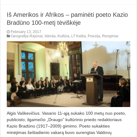
Iš Amerikos ir Afrikos – paminėti poeto Kazio
Bradūno 100-metį tėviškėje
February 13, 2017
Geografija-Rajonai
,
Istorija
,
Kultūra
,
LT Kalba
,
Poezija
,
Renginiai
Algis Vaškevičius. Vasario 11-ąją sukako 100 metų nuo poeto,
publicisto, ilgamečio „Draugo” kultūrinio priedo redaktoriaus
Kazio Bradūno (1917–2009) gimimo. Poeto sukakties
minėjimas šeštadienio vakarą buvo surengtas Valdovų