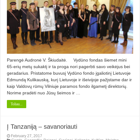
Parengė Audronė V. Škiudaitė. Vydūno fondas šiemet mini
65-erių metų sukaktį ir ta proga nori pagerbti savo veikėjus bei
geradarius. Pristatome buvusį Vydūno fondo įgaliotinį Lietuvoje
Edmundą Kulikauską, kurį Lietuvoje ir išeivijoje pažįstame dar ir
kaip Valdovų rūmų Vilniuje paramos fondo ilgametį direktorių.
Norime pradėti nuo Jūsų šeimos ir …
Toliau...
Į Tanzaniją – savanoriauti
February 27, 2017