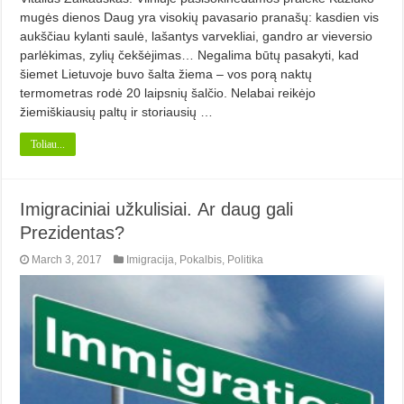
mugės dienos Daug yra visokių pavasario pranašų: kasdien vis
aukščiau kylanti saulė, lašantys varvekliai, gandro ar vieversio
parlėkimas, zylių čekšėjimas… Negalima būtų pasakyti, kad
šiemet Lietuvoje buvo šalta žiema – vos porą naktų
termometras rodė 20 laipsnių šalčio. Nelabai reikėjo
žiemiškiausių paltų ir storiausių …
Toliau...
Imigraciniai užkulisiai. Ar daug gali
Prezidentas?
March 3, 2017
Imigracija
,
Pokalbis
,
Politika