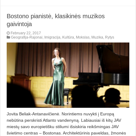
Bostono pianistė, klasikinės muzikos
gaivintoja
February 22, 2017
Geografija-Rajonai
,
Imigracija
,
Kultūra
,
Mokslas
,
Muzika
,
Rytys
Jovita Beliak-Antanavičienė. Norintiems nuvykti į Europą
nebūtina perskristi Atlanto vandenyną. Labiausiai iš kitų JAV
miestų savo europietišku stiliumi išsiskiria reikšmingas JAV
švietimo centras – Bostonas. Architektūrinis paveldas, žmonės