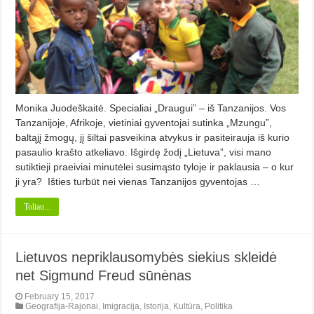
Monika Juodeškaitė. Specialiai „Draugui” – iš Tanzanijos. Vos
Tanzanijoje, Afrikoje, vietiniai gyventojai sutinka „Mzungu”,
baltąjį žmogų, jį šiltai pasveikina atvykus ir pasiteirauja iš kurio
pasaulio krašto atkeliavo. Išgirdę žodį „Lietuva”, visi mano
sutiktieji praeiviai minutėlei susimąsto tyloje ir paklausia – o kur
ji yra? Išties turbūt nei vienas Tanzanijos gyventojas …
Toliau...
Lietuvos nepriklausomybės siekius skleidė
net Sigmund Freud sūnėnas
February 15, 2017
Geografija-Rajonai
,
Imigracija
,
Istorija
,
Kultūra
,
Politika