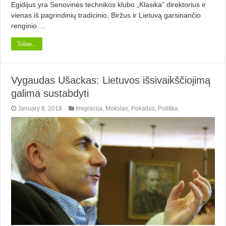
Egidijus yra Senovinės technikos klubo „Klasika” direktorius ir
vienas iš pagrindinių tradicinio, Biržus ir Lietuvą garsinančio
renginio …
Toliau...
Vygaudas Ušackas: Lietuvos išsivaikščiojimą
galima sustabdyti
January 8, 2018
Imigracija
,
Mokslas
,
Pokalbis
,
Politika