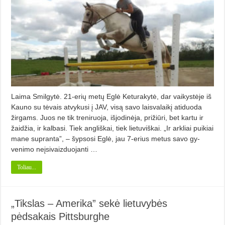
Laima Smilgytė. 21-erių metų Eglė Keturakytė, dar vaikystėje iš
Kauno su tėvais atvykusi į JAV, visą savo laisva­laikį atiduoda
žirgams. Juos ne tik treniruoja, išjodinėja, prižiūri, bet kartu ir
žaidžia, ir kalbasi. Tiek angliškai, tiek lietuviškai. „Ir arkliai puikiai
mane supranta”, – šypsosi Eglė, jau 7-erius metus savo gy­
venimo neįsivaizduojanti …
Toliau...
„Tikslas – Amerika” sekė lietuvybės
pėdsakais Pittsburghe