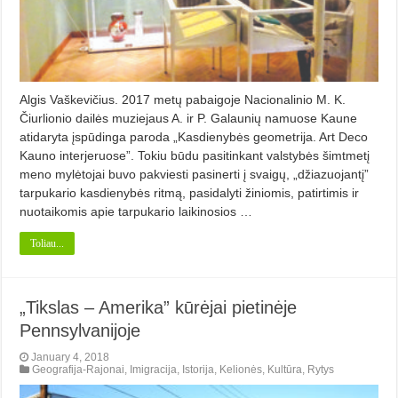
Algis Vaškevičius. 2017 metų pabaigoje Nacionalinio M. K.
Čiurlionio dailės muziejaus A. ir P. Galaunių namuose Kaune
atidaryta įspūdinga paroda „Kasdienybės geometrija. Art Deco
Kauno interjeruose”. Tokiu būdu pasitinkant valstybės šimtmetį
meno mylėtojai buvo pakviesti pasinerti į svaigų, „džiazuojantį”
tarpukario kasdienybės ritmą, pasidalyti žiniomis, patirtimis ir
nuotaikomis apie tarpukario laikinosios …
Toliau...
„Tikslas – Amerika” kūrėjai pietinėje
Pennsylvanijoje
January 4, 2018
Geografija-Rajonai
,
Imigracija
,
Istorija
,
Kelionės
,
Kultūra
,
Rytys