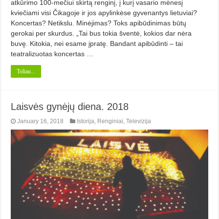
atkūrimo 100-mečiui skirtą renginį, į kurį vasario mėnesį
kviečiami visi Čikagoje ir jos apylinkėse gyvenantys lietuviai?
Koncertas? Netikslu. Minėjimas? Toks apibūdinimas būtų
gerokai per skurdus. „Tai bus tokia šventė, kokios dar nėra
buvę. Kitokia, nei esame įpratę. Bandant apibūdinti – tai
teatralizuotas koncertas …
Toliau...
Laisvės gynėjų diena. 2018
January 16, 2018
Istorija
,
Renginiai
,
Televizija