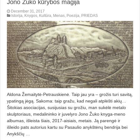
Jono Žuko kūrybos magija
December 31, 2017
Istorija
,
Knygos
,
Kultūra
,
Menas
,
Poezija
,
PRIEDAS
Aldona Žemaitytė-Petrauskienė. Taip jau yra – grožis turi savitą,
ypatingą jėgą. Sakoma: taip gražu, kad negali atplėšti akių…
Šitokias asociacijas, susijusias su grožiu, man sukėlė metalo
skulptoriaus, medalininko ir juvelyro Jono Žuko knyga-meno
albumas, išleista šiais, 2017-aisiais, metais. Ją parengė ir
išleido pats autorius kartu su Pasaulio anykštėnų bendrija bei
Anykščių …