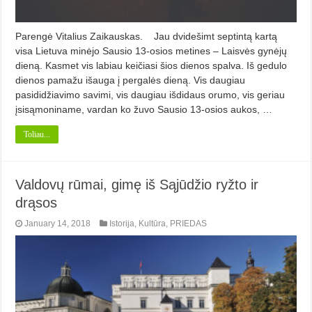
Parengė Vitalius Zaikauskas. Jau dvidešimt septintą kartą
visa Lietuva minėjo Sausio 13-osios metines – Laisvės gynėjų
dieną. Kasmet vis labiau keičiasi šios dienos spalva. Iš gedulo
dienos pamažu išauga į pergalės dieną. Vis daugiau
pasididžiavimo savimi, vis daugiau išdidaus orumo, vis geriau
įsisąmoniname, vardan ko žuvo Sausio 13-osios aukos, …
Toliau...
Valdovų rūmai, gimę iš Sąjūdžio ryžto ir
drąsos
January 14, 2018
Istorija
,
Kultūra
,
PRIEDAS