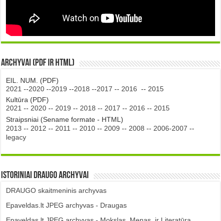
Archyvai (PDF ir HTML)
EIL. NUM. (PDF)
2021
--
2020
--
2019
--
2018
--
2017
--
2016
--
2015
Kultūra (PDF)
2021
--
2020
--
2019
--
2018
--
2017
--
2016
--
2015
Straipsniai (Sename formate - HTML)
2013
--
2012
--
2011
--
2010
--
2009
--
2008
--
2006-2007
--
legacy
Istoriniai DRAUGO Archyvai
DRAUGO skaitmeninis archyvas
Epaveldas.lt JPEG archyvas - Draugas
Epaveldas.lt JPEG archyvas - Mokslas, Menas, ir Literatūra