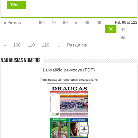
Toliau...
« Pirmas
...
60
70
80
«
88
89
Psl. 90 iš 122
90
91
92
»
100
110
120
...
Paskutinis »
Naujausias numeris
Laikraščio pavyzdys
(PDF)
Pirmi puslapiai nemokamai smalsuoliams