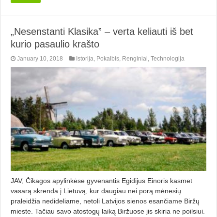
„Nesenstanti Klasika” – verta keliauti iš bet
kurio pasaulio krašto
January 10, 2018
Istorija
,
Pokalbis
,
Renginiai
,
Technologija
JAV, Čikagos apylinkėse gyvenantis Egidijus Einoris kasmet
vasarą skrenda į Lietuvą, kur daugiau nei porą mėnesių
praleidžia nedideliame, netoli Latvijos sienos esančiame Biržų
mieste. Tačiau savo atostogų laiką Biržuose jis skiria ne poilsiui.