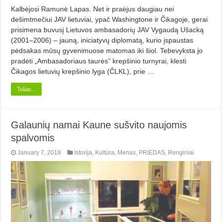
Kalbėjosi Ramunė Lapas. Net ir praėjus daugiau nei
dešimtmečiui JAV lietuviai, ypač Washingtone ir Čikagoje, gerai
prisimena buvusį Lietuvos ambasadorių JAV Vygaudą Ušacką
(2001–2006) – jauną, iniciatyvų diplomatą, kurio įspaustas
pėdsakas mūsų gyvenimuose matomas iki šiol. Tebevyksta jo
pradėti „Ambasadoriaus taurės” krepšinio turnyrai, klesti
Čikagos lietuvių krepšinio lyga (ČLKL), prie …
Toliau...
Galaunių namai Kaune sušvito naujomis
spalvomis
January 7, 2018
Istorija
,
Kultūra
,
Menas
,
PRIEDAS
,
Renginiai