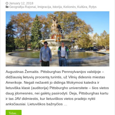
January 12, 2018
Geografija-Rajonai
,
Imigracija
,
Istorija
,
Kelionės
,
Kultūra
,
Rytys
Augustinas Žemaitis. Pittsburghas Pennsylvanijos valstijoje –
didžiausią lietuvių procentą turintis, už Vilnių didesnis miestas
Amerikoje. Negali nežavėti jo didinga Mokymosi katedra ir
lietuviška klasė (auditorija) Pittsburgho universitete – šios vietos
daug įdomesnės, nei galėtų pasirodyti. Deja, Pittsburghas kartu
ir tas JAV didmiestis, kur lietuviškos vietos pradėjo nykti
anksčiausiai. Lietuviškos bažnyčios …
Toliau...