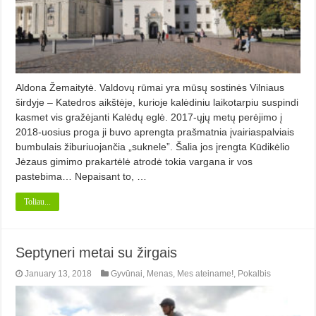
Aldona Žemaitytė. Valdovų rūmai yra mūsų sostinės Vilniaus
širdyje – Katedros aikštėje, kurioje kalėdiniu laikotarpiu suspindi
kasmet vis gražėjanti Kalėdų eglė. 2017-ųjų metų perėjimo į
2018-uosius proga ji buvo aprengta prašmatnia įvairiaspalviais
bumbulais žiburiuojančia „suknele”. Šalia jos įrengta Kūdikėlio
Jėzaus gimimo prakartėlė atrodė tokia vargana ir vos
pastebima… Nepaisant to, …
Toliau...
Septyneri metai su žirgais
January 13, 2018
Gyvūnai
,
Menas
,
Mes ateiname!
,
Pokalbis