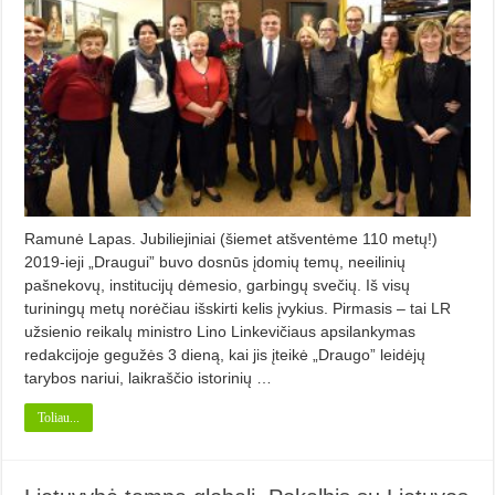
Ramunė Lapas. Jubiliejiniai (šiemet atšventėme 110 metų!)
2019-ieji „Draugui” buvo dosnūs įdomių temų, neeilinių
pašnekovų, institucijų dėmesio, garbingų svečių. Iš visų
turiningų metų norėčiau išskirti kelis įvykius. Pirmasis – tai LR
užsienio reikalų ministro Lino Linkevičiaus apsilankymas
redakcijoje gegužės 3 dieną, kai jis įteikė „Draugo” leidėjų
tarybos nariui, laikraščio istorinių …
Toliau...