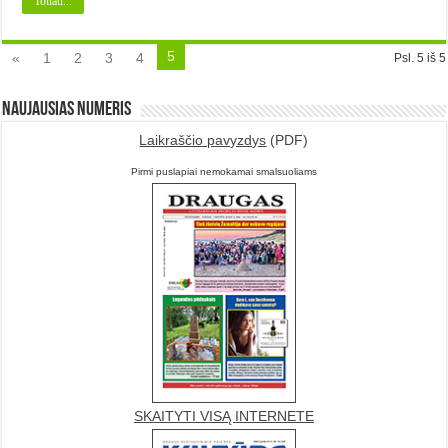
Toliau...
5
«
1
2
3
4
Psl. 5 iš 5
Naujausias numeris
Laikraščio pavyzdys
(PDF)
Pirmi puslapiai nemokamai smalsuoliams
SKAITYTI VISĄ INTERNETE