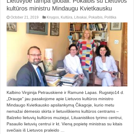
Lietuvybė tampa globali. Pokalbis su Lietuvos
kultūros ministru Mindaugu Kvietkausku
October 21, 2019
Knygos
,
Kultūra
,
Litvakai
,
Pokalbis
,
Politika
Kalbino Virginija Petrauskienė ir Ramunė Lapas. Rugsėjo14 d.
„Drauge” jau pasakojome apie Lietuvos kultūros ministro
Mindaugo Kvietkausko apsilankymą Čikagoje, kurio metu
nemažai dėmesio skirta ir lietuviškiems kultūros centrams –
Balzeko lietuvių kultūros muziejui, Lituanistikos tyrimo centrui,
Pasaulio lietuvių centrui ir kt. Vieną popietę ministras su kitais
svečiais iš Lietuvos praleido …