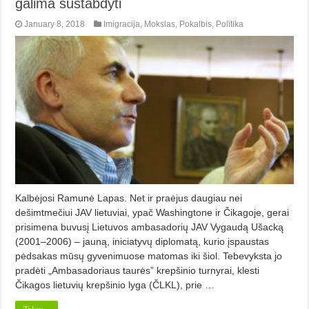
galima sustabdyti
January 8, 2018
Imigracija
,
Mokslas
,
Pokalbis
,
Politika
Kalbėjosi Ramunė Lapas. Net ir praėjus daugiau nei
dešimtmečiui JAV lietuviai, ypač Washingtone ir Čikagoje, gerai
prisimena buvusį Lietuvos ambasadorių JAV Vygaudą Ušacką
(2001–2006) – jauną, iniciatyvų diplomatą, kurio įspaustas
pėdsakas mūsų gyvenimuose matomas iki šiol. Tebevyksta jo
pradėti „Ambasadoriaus taurės” krepšinio turnyrai, klesti
Čikagos lietuvių krepšinio lyga (ČLKL), prie …