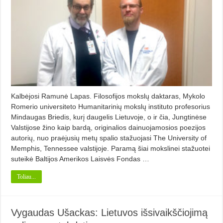
Kalbėjosi Ramunė Lapas. Filosofijos mokslų daktaras, Mykolo
Romerio universiteto Humanitarinių mokslų instituto profesorius
Mindaugas Briedis, kurį daugelis Lietuvoje, o ir čia, Jungtinėse
Valstijose žino kaip bardą, originalios dainuojamosios poezijos
autorių, nuo praėjusių metų spalio stažuojasi The University of
Memphis, Tennessee valstijoje. Paramą šiai mokslinei stažuotei
suteikė Baltijos Amerikos Laisvės Fondas …
Toliau...
Vygaudas Ušackas: Lietuvos išsivaikščiojimą