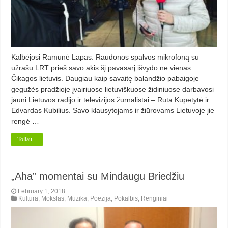
Kalbėjosi Ramunė Lapas. Raudonos spalvos mikrofoną su
užrašu LRT prieš savo akis šį pavasarį išvydo ne vienas
Čikagos lietuvis. Daugiau kaip savaitę balandžio pabaigoje –
gegužės pradžioje įvairiuose lietuviškuose židiniuose darbavosi
jauni Lietuvos radijo ir televizijos žurnalistai – Rūta Kupetytė ir
Edvardas Kubilius. Savo klausytojams ir žiūrovams Lietuvoje jie
rengė …
Toliau...
„Aha” momentai su Mindaugu Briedžiu
February 1, 2018
Kultūra
,
Mokslas
,
Muzika
,
Poezija
,
Pokalbis
,
Renginiai