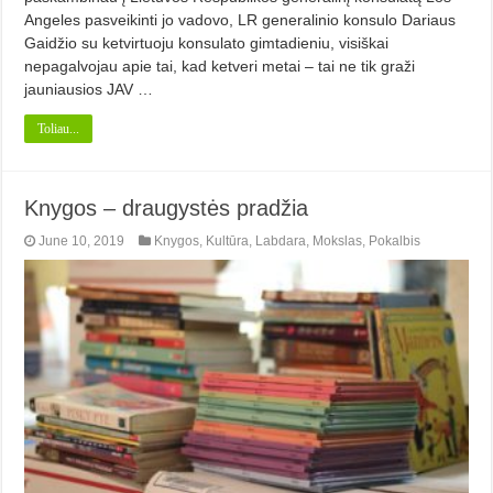
Angeles pasveikinti jo vadovo, LR generalinio konsulo Dariaus
Gaidžio su ketvirtuoju konsulato gimtadieniu, visiškai
nepagalvojau apie tai, kad ketveri metai – tai ne tik graži
jauniausios JAV …
Toliau...
Knygos – draugystės pradžia
June 10, 2019
Knygos
,
Kultūra
,
Labdara
,
Mokslas
,
Pokalbis