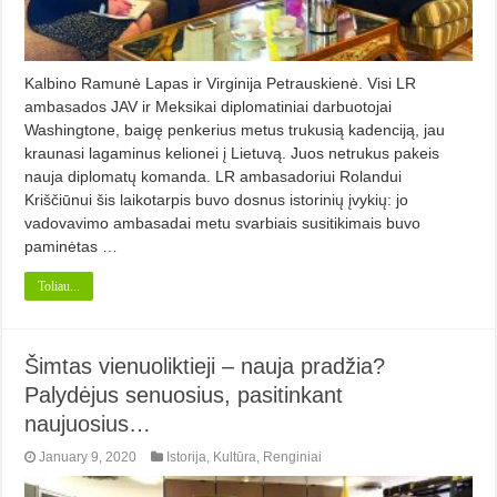
Kalbino Ramunė Lapas ir Virginija Petrauskienė. Visi LR
ambasados JAV ir Meksikai diplomatiniai darbuotojai
Washingtone, baigę penkerius metus trukusią kadenciją, jau
kraunasi lagaminus kelionei į Lietuvą. Juos netrukus pakeis
nauja diplomatų komanda. LR ambasadoriui Rolandui
Kriščiūnui šis laikotarpis buvo dosnus istorinių įvykių: jo
vadovavimo ambasadai metu svarbiais susitikimais buvo
paminėtas …
Toliau...
Šimtas vienuoliktieji – nauja pradžia?
Palydėjus senuosius, pasitinkant
naujuosius…
January 9, 2020
Istorija
,
Kultūra
,
Renginiai