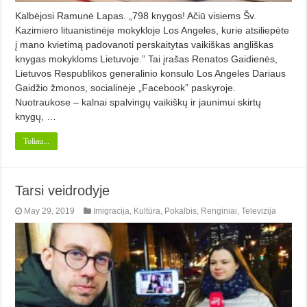
Kalbėjosi Ramunė Lapas. „798 knygos! Ačiū visiems Šv.
Kazimiero lituanistinėje mokykloje Los Angeles, kurie atsiliepėte
į mano kvietimą padovanoti perskaitytas vaikiškas angliškas
knygas mokykloms Lietuvoje.” Tai įrašas Renatos Gaidienės,
Lietuvos Respublikos generalinio konsulo Los Angeles Dariaus
Gaidžio žmonos, socialinėje „Facebook” paskyroje.
Nuotraukose – kalnai spalvingų vaikiškų ir jaunimui skirtų
knygų, …
Toliau...
Tarsi veidrodyje
May 29, 2019
Imigracija
,
Kultūra
,
Pokalbis
,
Renginiai
,
Televizija