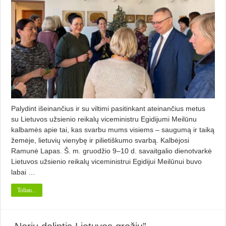
Palydint išeinančius ir su viltimi pasitinkant ateinančius metus
su Lietuvos užsienio reikalų viceministru Egidijumi Meilūnu
kalbamės apie tai, kas svarbu mums visiems – saugumą ir taiką
žemėje, lietuvių vienybę ir pilietiškumo svarbą. Kalbėjosi
Ramunė Lapas. Š. m. gruodžio 9–10 d. savaitgalio dienotvarkė
Lietuvos užsienio reikalų viceministrui Egidijui Meilūnui buvo
labai …
Toliau...