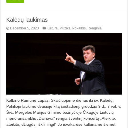
Kalėdų laukimas
December 5, 2023
Kultūra
,
Muzika
,
Pokalbis
,
Renginiai
Kalbino Ramunė Lapas. Skaičiuojame dienas iki šv. Kalė­dų.
Pakilioje laukimo dvasioje kitą šeštadienį, gruodžio 9 d., 7 val. v.
Švč. Mergelės Marijos Gimimo bažnyčioje Čikagoje Lietuvių
meno ansamblis „Dainava” rengia šventinį koncertą „Ateikite,
ateikite, džiugūs, iškilmingi!” Jo išvakarėse kalbiname šiemet