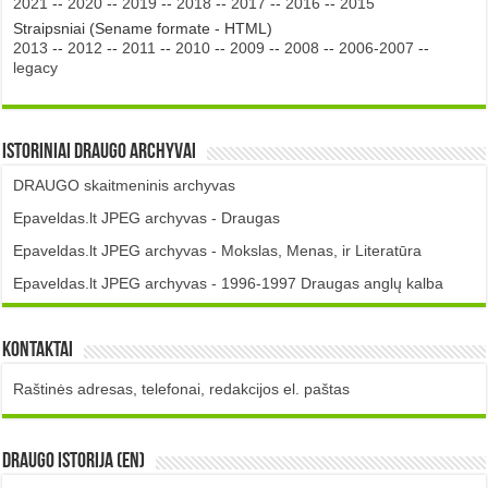
2021
--
2020
--
2019
--
2018
--
2017
--
2016
--
2015
Straipsniai (Sename formate - HTML)
2013
--
2012
--
2011
--
2010
--
2009
--
2008
--
2006-2007
--
legacy
Istoriniai DRAUGO Archyvai
DRAUGO skaitmeninis archyvas
Epaveldas.lt JPEG archyvas - Draugas
Epaveldas.lt JPEG archyvas - Mokslas, Menas, ir Literatūra
Epaveldas.lt JPEG archyvas - 1996-1997 Draugas anglų kalba
Kontaktai
Raštinės adresas, telefonai, redakcijos el. paštas
DRAUGO istorija (EN)