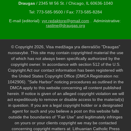
Draugas
/ 2345 W 56 St. / Chicago, IL 60636-1040
Tel: 773-585-9500 / Fax: 773-585-8284
E-mail (editorial):
vyr.redaktore@gmail.com
. Administrative:
rastine@draugas.org
© Copyright 2026, Visa medžiaga yra dienraščio "Draugas"
nuosavybė. This site may contain copyrighted material the use
of which has not always been specifically authorized by the
copyright owner. In accordance with section 512 of the U.S.
Copyright Act our contact information has been registered with
the United States Copyright Office (DMCA Registration no:
1042906). "Safe Harbor" noticing procedures as outlined in the
DMCA apply to this website concerning all content published
herein. If notice is given of an alleged copyright violation we will
act expeditiously to remove or disable access to the material(s)
in question. If you are a legal copyright holder or a designated
agent for such and you believe a post on this website falls
outside the boundaries of "Fair Use" and legitimately infringes
on yours or your clients copyright we may be contacted
concerning copyright matters at: Lithuanian Catholic Press