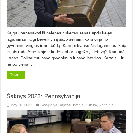
Ką gali papasakoti iš palėpės nukeltas senas apdulkėjęs
lagaminas? Ogi beveik visą savo šeimininko istoriją, jo
gyvenimo vingius ir net būdą. Kam priklausė šis lagaminas, kaip
jis atsirado Amerikoje ir kodėl dabar sugrįžo į Lietuvą? Ramunė
Lapas. Daiktai turi savo gyvenimus ir savo is­torijas. Kartais – ir
ne po vieną. …
Toliau...
Šaknys 2023: Pennsylvanija
May 10, 2023
Geografija-Rajonai
,
Istorija
,
Kultūra
,
Renginiai