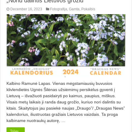
„Noriu dalintis Lietuvos grožiu”
December 16, 2023
Fotografija
,
Gamta
,
Pokalbis
Kalbino Ramunė Lapas. Vienas mėgstamiausių buvusios
klivlendietės Ugnės Šilėnas užsiėmimų persikėlus gyventi į
Lietuvą – išvažiuoti pasidairyti po kaimus, paupius, miškus.
Visais metų laikais ji randa daug grožio, kuriuo nori dalintis su
kitais. Skaitytojus jau pasiekė naujas „Draugo”/ „Draugas News”
kalendorius, iliustruotas gražiais Lietuvos vaizdais. Ta proga
kalbiname nuotraukų autorę, …
Toliau...