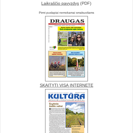
Laikraščio pavyzdys
(PDF)
Pirmi puslapiai nemokamai smalsuoliams
SKAITYTI VISĄ INTERNETE