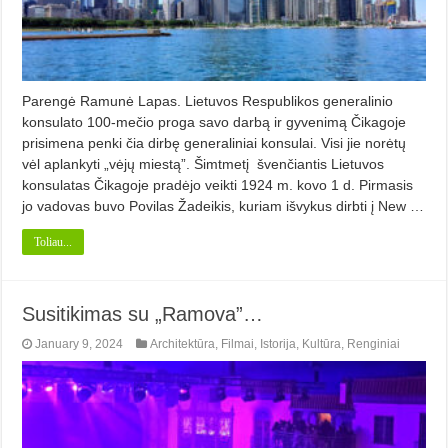
Parengė Ramunė Lapas. Lietuvos Respublikos generalinio
konsulato 100-mečio proga savo darbą ir gyvenimą Čikagoje
prisimena penki čia dirbę generaliniai konsulai. Visi jie norėtų
vėl aplankyti „vėjų miestą”. Šimtmetį švenčiantis Lietuvos
konsulatas Čikagoje pradėjo veikti 1924 m. kovo 1 d. Pirmasis
jo vadovas buvo Povilas Žadeikis, kuriam išvy­kus dirbti į New …
Toliau...
Susitikimas su „Ramova”…
January 9, 2024
Architektūra
,
Filmai
,
Istorija
,
Kultūra
,
Renginiai