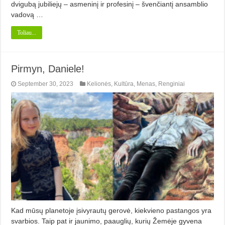
dvigubą jubiliejų – asmeninį ir profesinį – švenčiantį ansamblio
vadovą …
Toliau...
Pirmyn, Daniele!
September 30, 2023
Kelionės
,
Kultūra
,
Menas
,
Renginiai
Kad mūsų planetoje įsivyrautų gerovė, kiekvieno pastangos yra
svarbios. Taip pat ir jaunimo, paauglių, kurių Žemėje gyvena