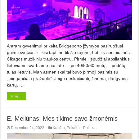
Antram gyvenimui prikelta Bridgeporto įžymybė pasiruošusi
priimti svečius ir tikisi tapti ne tik šio rajono, bet ir visos pietinės
Čikagos muzikiniu traukos centru. Pirmieji įspūdžiai apsilankius
lietuviams svarbiame pastate. …po 40/50/60 metų, – pridėtų
tūlas lietuvis. Man asmeniškai tai buvo pirmoji pažintis su
„miegančiąja gražuole”. Jeigu neskaičiuoti, žinoma, daugybės
kartų, …
Toliau...
E. Meilūnas: Mes tikime savo žmonėmis
December 24, 2023
Kultūra
,
Pokalbis
,
Politika