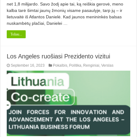
net 1,8 milijardo. Savo žodį apie tai, ką reiškia gerovė, meno
kalba tarė šimtai jaunų žmonių visame pasaulyje, tarp jų – ir
lietuvaitė iš Atlantos Danielė. Kad jaunos menininkės balsas
nuskambėtų plačiai, Danielei …
Toliau...
Los Angeles ruošiasi Prezidento vizitui
September 16, 2023
Pokalbis
,
Politika
,
Renginiai
,
Verslas