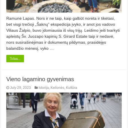
Ramunė Lapas. Nors ir ne taip, kaip galbūt norėta ir tikėtasi,
bet visgi trečioji „Šaknų” ekspedicija įvyko, ir anot jos vadovo
Viliaus Žalpio, buvo įdomiausia iš visų trijų. Leidimo įeiti tvarkyti
apleistų Šv. Juozapo ka­pinių S. Girard Estate taip ir nedavė,
nors susirašinėjimas ir dokumentų pildymas, prasidėjęs
balandžio mėnesį, vyko …
Toliau...
Vieno lagamino gyvenimas
July 29, 2023
Istorija
,
Kelionės
,
Kultūra