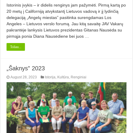
Istorinis įvykis – ir didelis renginys jam pažymėti. Pirmą kartą po
20 metų į Californiją atvykstantį Lietuvos vadovą ir jį lydinčią
delegaciją „Angelų miestas” pasitinka surengdamas Los
Angeles – Lietuvos verslo forumą. Jau kitą savaitę JAV Vakarų
pakrantėje lankysis Lietuvos prezidentas Gitanas Nausėda su
pirmąja ponia Diana Nausėdiene bei juos …
Toliau...
„Šaknys” 2023
August 28, 2023
Istorija
,
Kultūra
,
Renginiai