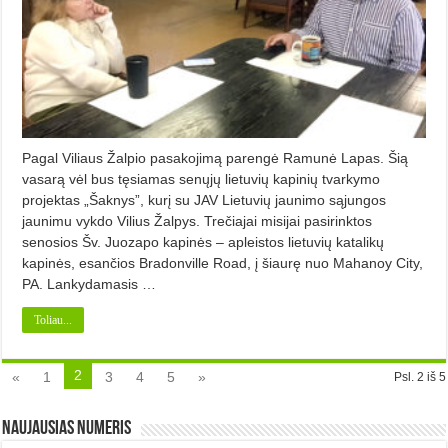
Pagal Viliaus Žalpio pasakojimą parengė Ramunė Lapas. Šią
vasarą vėl bus tęsiamas senųjų lietuvių kapinių tvarkymo
projektas „Šaknys”, kurį su JAV Lietuvių jaunimo sąjungos
jaunimu vykdo Vilius Žalpys. Trečiajai misijai pasirinktos
senosios Šv. Juozapo kapinės – apleistos lietuvių katalikų
kapinės, esančios Bradonville Road, į šiaurę nuo Mahanoy City,
PA. Lankydamasis …
Toliau...
2
«
1
3
4
5
»
Psl. 2 iš 5
Naujausias numeris