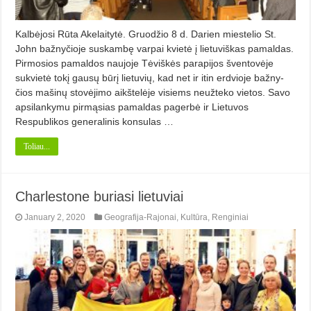
Kalbėjosi Rūta Akelaitytė. Gruodžio 8 d. Darien miestelio St.
John bažnyčioje suskambę varpai kvietė į lietuviškas pamaldas.
Pirmo­sios pamaldos naujoje Tėviškės parapijos šventovėje
sukvietė tokį gausų būrį lie­tuvių, kad net ir itin erdvioje bažny­
čios mašinų stovėjimo aikštelėje vi­siems neužteko vietos. Savo
apsilankymu pirmąsias pamaldas pagerbė ir Lietuvos
Respublikos generalinis konsulas …
Toliau...
Charlestone buriasi lietuviai
January 2, 2020
Geografija-Rajonai
,
Kultūra
,
Renginiai