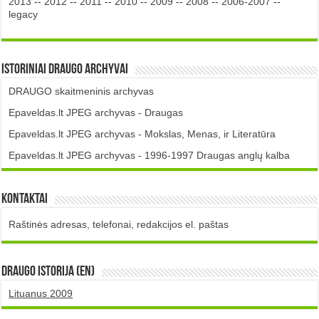
2013
--
2012
--
2011
--
2010
--
2009
--
2008
--
2006-2007
--
legacy
Istoriniai DRAUGO Archyvai
DRAUGO skaitmeninis archyvas
Epaveldas.lt JPEG archyvas - Draugas
Epaveldas.lt JPEG archyvas - Mokslas, Menas, ir Literatūra
Epaveldas.lt JPEG archyvas - 1996-1997 Draugas anglų kalba
Kontaktai
Raštinės adresas, telefonai, redakcijos el. paštas
DRAUGO istorija (EN)
Lituanus 2009