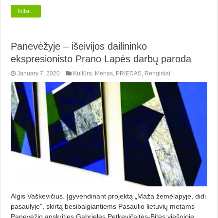
Toliau...
Panevėžyje – išeivijos dailininko
ekspresionisto Prano Lapės darbų paroda
January 7, 2020
Kultūra
,
Menas
,
PRIEDAS
,
Renginiai
Algis Vaškevičius. Įgyvendinant projektą „Maža žemėlapyje, didi
pasaulyje”, skirtą besibaigiantiems Pasaulio lietuvių metams
Panevėžio apskrities Gabrielės Petkevičaitės-Bitės viešojoje