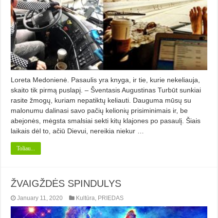
Loreta Medonienė. Pasaulis yra knyga, ir tie, kurie nekeliauja,
skaito tik pirmą puslapį. – Šventasis Augustinas Turbūt sunkiai
rasite žmogų, kuriam nepatiktų keliauti. Dauguma mūsų su
malonumu dalinasi savo pačių kelionių prisiminimais ir, be
abejonės, mėgsta smalsiai sekti kitų klajones po pasaulį. Šiais
laikais dėl to, ačiū Dievui, nereikia niekur …
Toliau...
ŽVAIGŽDĖS SPINDULYS
January 11, 2020
Kultūra
,
PRIEDAS