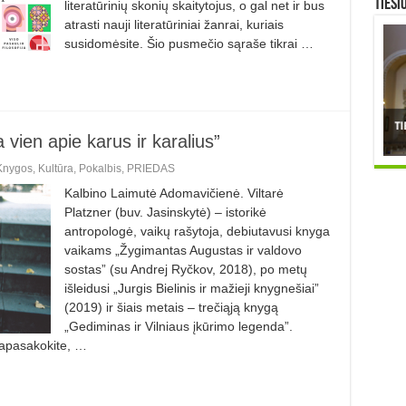
TIESI
literatūrinių skonių skaitytojus, o gal net ir bus
atrasti nauji literatūriniai žanrai, kuriais
susidomėsite. Šio pusmečio sąraše tikrai …
a vien apie karus ir karalius”
Knygos
,
Kultūra
,
Pokalbis
,
PRIEDAS
Kalbino Laimutė Adomavičienė. Viltarė
Platzner (buv. Jasinskytė) – istorikė
antropologė, vaikų rašyto­ja, debiutavusi knyga
vaikams „Žygi­mantas Augustas ir valdovo
sostas” (su Andrej Ryčkov, 2018), po metų
išlei­dusi „Jurgis Bielinis ir mažieji knygne­šiai”
(2019) ir šiais metais – trečiąją knygą
„Gediminas ir Vilniaus įkūrimo legenda”.
Papasakokite, …