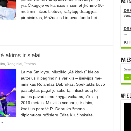
PAIEŠ
yra Čika­goje veikiančios ir šiemet įkūrimo 90-
DR
metį mininčios Lietuvių rašytojų draugijos
vas.
pirmininkas, Mažosios Lietuvos fondo bei
...
DR
...
KIT
ė akims ir sielai
Paieš
ika
,
Renginiai
,
Teatras
Laima Smilgytė. Miuziklo „Aš kitoks” idėjos
autorius ir pagrindinis variklis – išeivijos me­
nininkas Rolandas Dabrukas. Spektaklis buvo
pastatytas pagal jo sukurtą ir iliustruotą to
Apie 
paties pavadinimo knygą vaikams, išleistą
2016 metais. Miuziklo scenarijų ir dainų
žodžius para­šė R. Dabruko žmona –
diplomuota režisierė Edita Kliučinskaitė.
 …