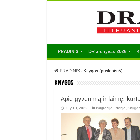
PRADINIS
DR archyvas 2026
K
PRADINIS
-
Knygos (puslapis 5)
Knygos
Apie gyvenimą ir laimę, kurtą 
July 10, 2022
Imigracija
,
Istorija
,
Knygo