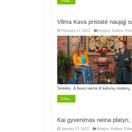
Toliau...
Vilma Kava pristatė naująjį
February 11, 2022
Knygos
,
Kultūra
,
Ren
Sireikis. Ji buvo viena iš keturių moterų,
Toliau...
Kai gyvenimas neina platyn,
January 13, 2022
Knygos
,
Kultūra
,
Poka