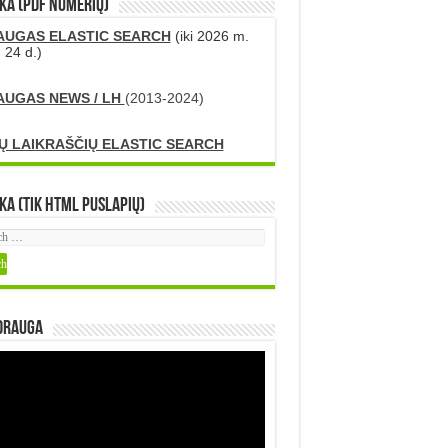
KA (PDF numerių)
AUGAS ELASTIC SEARCH
(iki 2026 m.
 24 d.)
AUGAS NEWS / LH
(2013-2024)
Ų LAIKRAŠČIŲ ELASTIC SEARCH
ka (tik HTML puslapių)
DRAUGA