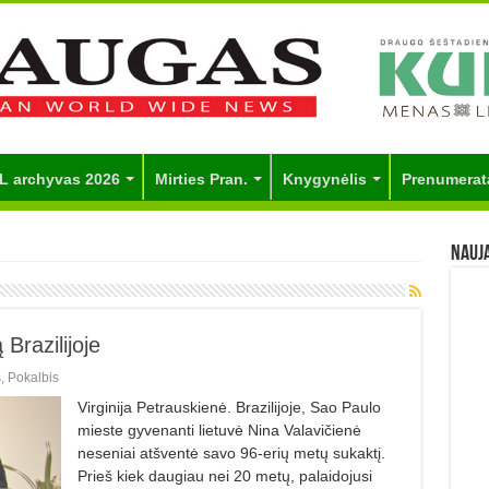
L archyvas 2026
Mirties Pran.
Knygynėlis
Prenumerat
Nauj
Brazilijoje
s
,
Pokalbis
Virginija Petrauskienė. Brazilijoje, Sao Paulo
mieste gyve­nanti lietuvė Nina Valavičienė
neseniai atšventė savo 96-erių metų sukaktį.
Prieš kiek daugiau nei 20 metų, palaidojusi