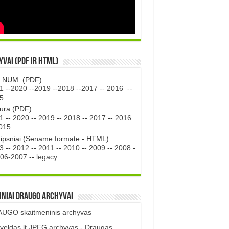
vai (PDF ir HTML)
. NUM. (PDF)
1
--
2020
--
2019
--
2018
--
2017
--
2016
--
5
tūra (PDF)
1
--
2020
--
2019
--
2018
--
2017
--
2016
015
aipsniai (Sename formate - HTML)
3
--
2012
--
2011
--
2010
--
2009
--
2008
-
06-2007
--
legacy
iniai DRAUGO Archyvai
UGO skaitmeninis archyvas
veldas.lt JPEG archyvas - Draugas