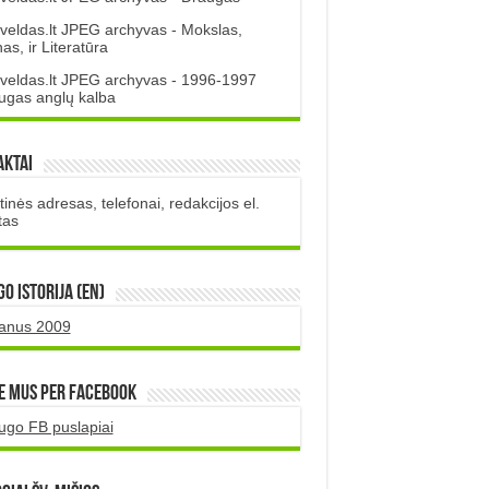
veldas.lt JPEG archyvas - Mokslas,
s, ir Literatūra
veldas.lt JPEG archyvas - 1996-1997
ugas anglų kalba
aktai
inės adresas, telefonai, redakcijos el.
tas
O istorija (EN)
uanus 2009
e mus per Facebook
ugo FB puslapiai