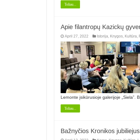
Toliau...
Apie filantropų Kazickų gyve
April 27, 2022
Istorija
,
Knygos
,
Kultūra
,
Lemonte įsikūrusioje galerijoje „Siela”.
Toliau...
Bažnyčios Kronikos jubilieju