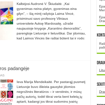
Kalbėjosi Audronė V. Škiudaitė. „Kai
Epa
gyvenimas neina platyn, gyvenimas eina
Mena
gilyn”, – šią mintį rašytoja Laima Vincė,
Epa
prisiminusi savo profesorę Vilniaus
Dra
universitete Auksę Mardosaitę, užrašė
naujausioje knygoje „Karantino dienoraštis”,
parengtoje Lietuvoje ir lietuviškai. Dar įdomiau,
Kont
kad Laimos Vincės šie raštai būtent tai ir rodo:
Rašt
paš
DRAUG
ūros padangėje
Lit
DAS
Ieva Marija Mendeikaitė. Per pastarąjį pusmetį
Sekit
Lietuvoje buvo išleista gausybė įdomios
Dra
negrožinės literatūros – ir verstinės, ir mūsų
pačių autorių, todėl tikrai verta bent keletą jų
aptarti, kadangi jos tikrai sudomins įvairių