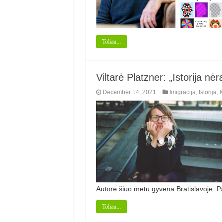
Toliau...
Viltarė Platzner: „Istorija nėr
December 14, 2021
Imigracija
,
Istorija
,
Autorė šiuo metu gyvena Bra­tislavoje. 
Toliau...