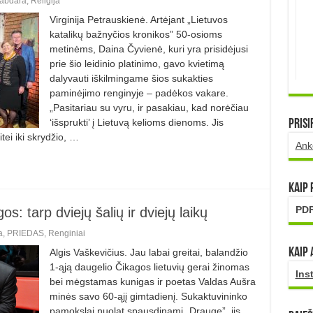
abdara
,
Religija
Virginija Petrauskienė. Artėjant „Lietuvos
katalikų bažnyčios kronikos” 50-osioms
metinėms, Daina Čyvienė, kuri yra prisidėjusi
prie šio leidinio platinimo, gavo kvietimą
dalyvauti iškilmingame šios sukakties
paminėjimo renginyje – padėkos vakare.
„Pasitariau su vyru, ir pasakiau, kad norėčiau
‘išsprukti’ į Lietuvą kelioms dienoms. Jis
Prisi
tei iki skrydžio, …
Ank
Kaip
PDF
: tarp dviejų šalių ir dviejų laikų
a
,
PRIEDAS
,
Renginiai
Kaip 
Algis Vaškevičius. Jau labai greitai, balandžio
1-ąją daugelio Čikagos lietuvių gerai žinomas
Ins
bei mėgstamas kunigas ir poetas Valdas Aušra
minės savo 60-ąjį gimtadienį. Sukaktuvininko
pamokslai nuolat spausdinami „Drauge”, jis