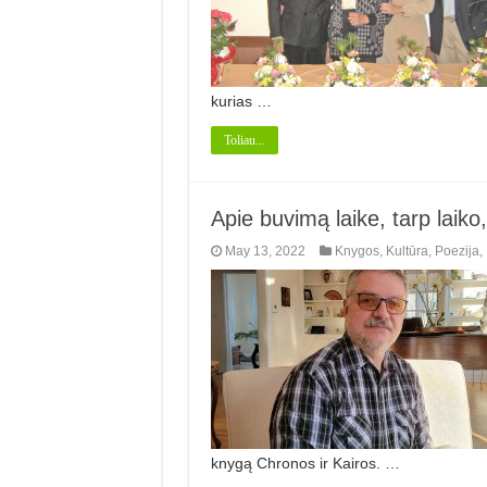
kurias …
Toliau...
Apie buvimą laike, tarp laik
May 13, 2022
Knygos
,
Kultūra
,
Poezija
,
knygą Chronos ir Kairos. …