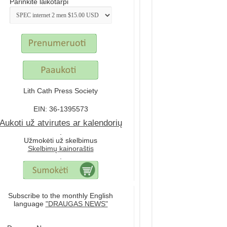
Parinkite laikotarpi
Lith Cath Press Society
EIN: 36-1395573
Aukoti už atvirutes ar kalendorių
.
Užmokėti už skelbimus
Skelbimų kainoraštis
.
Subscribe to the monthly English
language
"DRAUGAS NEWS"