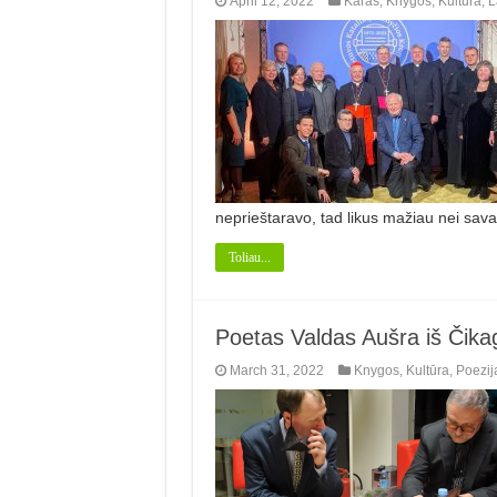
April 12, 2022
Karas
,
Knygos
,
Kultūra
,
L
neprieštaravo, tad likus mažiau nei savai
Toliau...
Poetas Valdas Aušra iš Čikagos
March 31, 2022
Knygos
,
Kultūra
,
Poezij