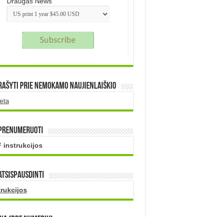
Draugas News
rašyti prie nemokamo naujienlaiškio
eta
 prenumeruoti
 instrukcijos
atsispausdinti
trukcijos