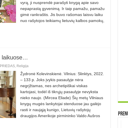
vyrą, ji nusprendė parašyti knygą apie savo
nepaprastą gyvenimą. Ir taip pamažu, pamažu
gimė rankraštis. Jis buvo rašomas laisvu laiku
nuo rašy­tojos teikiamų lietuvių kalbos pamokų,
o, laikuose…
PRIEDAS
,
Religija
Žydronė Kolevinskienė. Vilnius: Slinktys, 2022.
– 133 p. Joks įvykis pasaulyje nėra
negrįžtamas, nes archetipiškai viskas
kartojasi, todėl iš tikrųjų pasaulyje nevyksta
nieko naujo. (Mircea Eliade) Šių metų Vilniaus
knygų mugės lankytojai stenduose jau galėjo
rasti ir naująją kunigo, Lietuvių rašytojų
Prenu
draugijos Amerikoje pirmininko Valdo Aušros