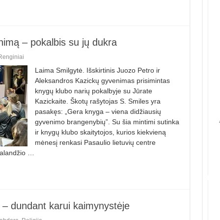
nimą – pokalbis su jų dukra
Renginiai
Laima Smilgytė. Išskirtinis Juozo Petro ir
Aleksand­ros Kazickų gyvenimas prisimintas
knygų klubo narių pokalbyje su Jūrate
Kazickaite. Škotų rašytojas S. Smiles yra
pasakęs: „Gera knyga – viena didžiausių
gyvenimo brangenybių”. Su šia mintimi sutinka
ir knygų klubo skaitytojos, kurios kiekvieną
mėnesį renkasi Pasaulio lietuvių centre
 Balandžio …
s – dundant karui kaimynystėje