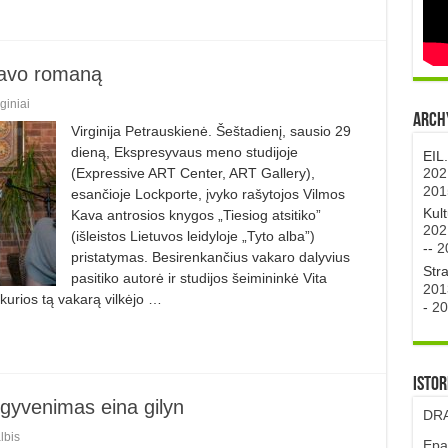
 savo romaną
giniai
Archy
Virginija Petrauskienė. Šeštadienį, sausio 29
dieną, Ekspresyvaus meno studijoje
EIL
202
(Expressive ART Center, ART Gallery),
201
esančioje Lockporte, įvyko rašytojos Vilmos
Kul
Ka­va antrosios knygos „Tiesiog atsiti­ko”
202
(išleistos Lietuvos leidyloje „Tyto al­ba”)
--
2
pristatymas. Besirenkančius vakaro dalyvius
Str
pa­sitiko autorė ir studijos šeimininkė Vita
201
 kurios tą vakarą vilkėjo …
-
20
Istor
 gyvenimas eina gilyn
DRA
lbis
Epa