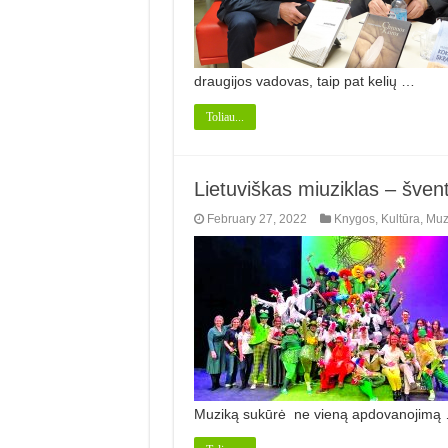
draugijos vadovas, taip pat kelių …
Toliau...
Lietuviškas miuziklas – švent
February 27, 2022
Knygos
,
Kultūra
,
Muz
Muziką sukūrė ne vieną apdovanojimą