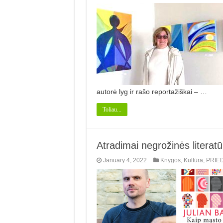
autorė lyg ir rašo reportažiškai – …
Toliau...
Atradimai negrožinės literat
January 4, 2022
Knygos
,
Kultūra
,
PRIE