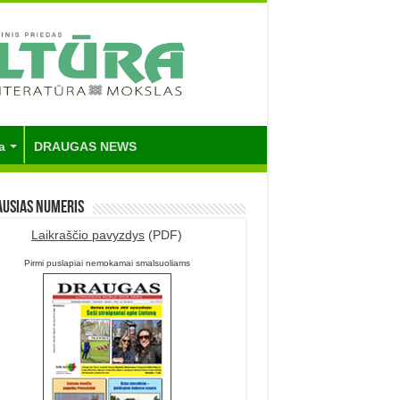
a
DRAUGAS NEWS
ausias numeris
Laikraščio pavyzdys
(PDF)
Pirmi puslapiai nemokamai smalsuoliams