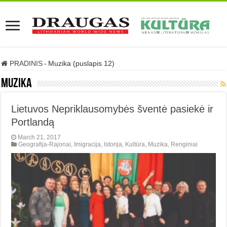
PRADINIS
-
Muzika (puslapis 12)
Muzika
Lietuvos Nepriklausomybės šventė pasiekė ir
Portlandą
March 21, 2017
Geografija-Rajonai
,
Imigracija
,
Istorija
,
Kultūra
,
Muzika
,
Renginiai