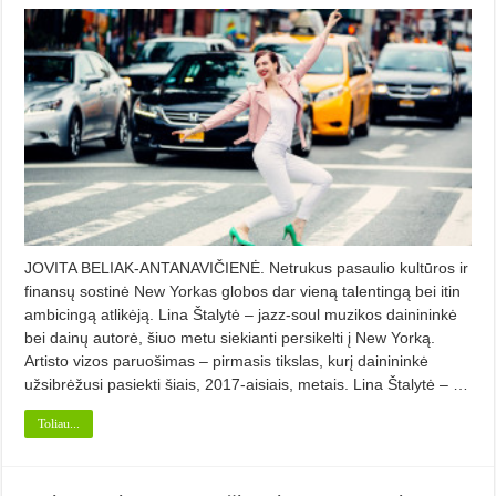
JOVITA BELIAK-ANTANAVIČIENĖ. Netrukus pasaulio kultūros ir
finansų sostinė New Yorkas globos dar vieną talentingą bei itin
ambicingą atlikėją. Lina Štalytė – jazz-soul muzikos dainininkė
bei dainų autorė, šiuo metu siekianti persikelti į New Yorką.
Artisto vizos paruošimas – pirmasis tikslas, kurį dainininkė
užsibrėžusi pasiekti šiais, 2017-aisiais, metais. Lina Štalytė – …
Toliau...