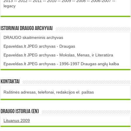
2013
--
2012
--
2011
--
2010
--
2009
--
2008
--
2006-2007
--
legacy
Istoriniai DRAUGO Archyvai
DRAUGO skaitmeninis archyvas
Epaveldas.lt JPEG archyvas - Draugas
Epaveldas.lt JPEG archyvas - Mokslas, Menas, ir Literatūra
Epaveldas.lt JPEG archyvas - 1996-1997 Draugas anglų kalba
Kontaktai
Raštinės adresas, telefonai, redakcijos el. paštas
DRAUGO istorija (EN)
Lituanus 2009