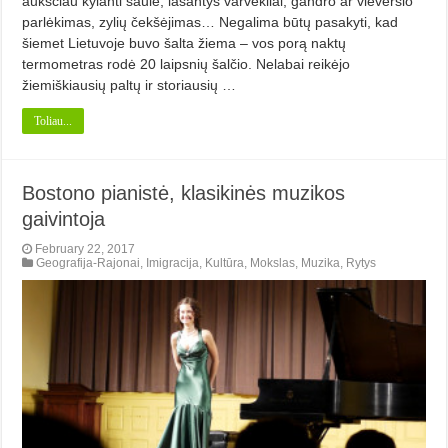
aukščiau kylanti saulė, lašantys varvekliai, gandro ar vieversio
parlėkimas, zylių čekšėjimas… Negalima būtų pasakyti, kad
šiemet Lietuvoje buvo šalta žiema – vos porą naktų
termometras rodė 20 laipsnių šalčio. Nelabai reikėjo
žiemiškiausių paltų ir storiausių …
Toliau...
Bostono pianistė, klasikinės muzikos
gaivintoja
February 22, 2017
Geografija-Rajonai
,
Imigracija
,
Kultūra
,
Mokslas
,
Muzika
,
Rytys