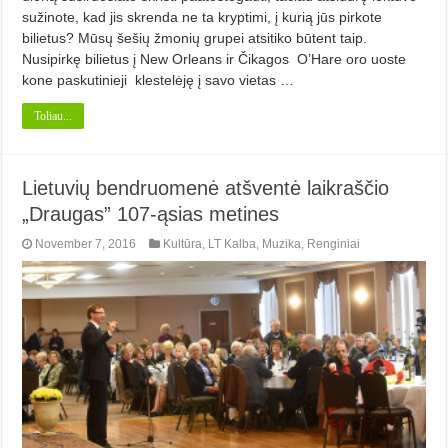
sužinote, kad jis skrenda ne ta kryptimi, į kurią jūs pirkote
bilietus? Mūsų šešių žmonių grupei atsitiko būtent taip.
Nusipirkę bilietus į New Orleans ir Čikagos O’Hare oro uoste
kone paskutinieji klestelėję į savo vietas …
Toliau...
Lietuvių bendruomenė atšventė laikraščio
„Draugas” 107-ąsias metines
November 7, 2016
Kultūra
,
LT Kalba
,
Muzika
,
Renginiai