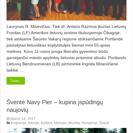
Laurynas R. Misevičius. Tiek dr. Antano Razmos įkurtas Lietuvių
Fondas (LF) Amerikos lietuvių sostine tituluojamoje Čikagoje,
tiek atokiame Šiaurės Vakarų regione stūksančiame Portlande
pastatytas lietuviškas koplytstulpis šiemet mini 55-ąsias
metines. Kovo 11-osios proga liberaliu gyvenimo būdu
garsėjančio miesto apylinkių lietuviai prisiminė abudu. Portlando
Lietuvių Bendruomenės (LB) pirmininkė Ingrida Misevičienė
taikliai …
Toliau...
Šventė Navy Pier – kupina įspūdingų
naujovių
March 18, 2017
Imigracija
,
Istorija
,
Kultūra
,
Maistas
,
Muzika
,
Renginiai
,
Šokiai