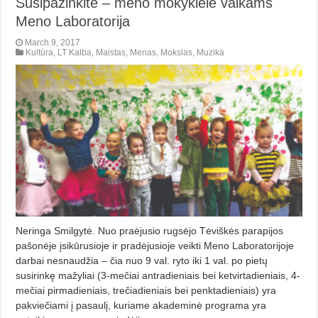
Susipažinkite – meno mokyklėlė vaikams
Meno Laboratorija
March 9, 2017
Kultūra
,
LT Kalba
,
Maistas
,
Menas
,
Mokslas
,
Muzika
Neringa Smilgytė. Nuo praėjusio rugsėjo Tėviškės parapijos
pašonėje įsikūrusioje ir pradėjusioje veikti Meno Laboratorijoje
darbai nesnaudžia – čia nuo 9 val. ryto iki 1 val. po pietų
susirinkę mažyliai (3-mečiai antradieniais bei ketvirtadieniais, 4-
mečiai pirmadieniais, trečiadieniais bei penktadieniais) yra
pakviečiami į pasaulį, kuriame akademinė programa yra