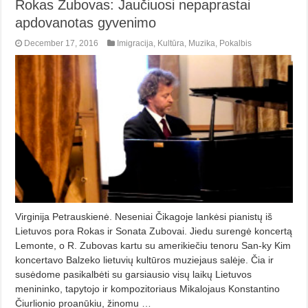
Rokas Zubovas: Jaučiuosi nepaprastai
apdovanotas gyvenimo
December 17, 2016
Imigracija
,
Kultūra
,
Muzika
,
Pokalbis
Virginija Petrauskienė. Neseniai Čikagoje lankėsi pianistų iš
Lietuvos pora Rokas ir Sonata Zubovai. Jiedu surengė koncertą
Lemonte, o R. Zubovas kartu su amerikiečiu tenoru San-ky Kim
koncertavo Balzeko lietuvių kultūros muziejaus salėje. Čia ir
susėdome pasikalbėti su garsiausio visų laikų Lietuvos
menininko, tapytojo ir kompozitoriaus Mikalojaus Konstantino
Čiurlionio proanūkiu, žinomu …