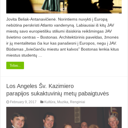
Jovita Beliak-Antanavičienė. Norintiems nuvykti į Europą
nebūtina perskristi Atlanto vandenyną. Labiausiai iš kitų JAV
miestų savo europietišku stiliumi išsiskiria reikšmingas JAV
švietimo centras – Bostonas. Architektūrinis paveldas, žmonės
ir jų mentalitetas čia kur kas panašesni į Europos, negu į JAV.
Būdamas „šviečiančiu miestu ant kalvos” Bostonas lenkia kitus
miestus studentų …
Toliau...
Los Angeles Šv. Kazimiero
parapijos sukaktuvinių metų pabaigtuvės
February 9, 2017
Kultūra
,
Muzika
,
Renginiai