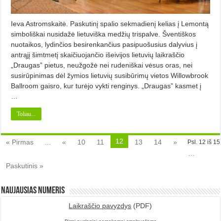
Ieva Astromskaitė. Paskutinį spalio sekmadienį kelias į Lemontą
simboliškai nusidažė lietuviška medžių trispalve. Šventiškos
nuotaikos, lydinčios besirenkančius pasipuošusius dalyvius į
antrąjį šimtmetį skaičiuojančio išeivijos lietuvių laikraščio
„Draugas” pietus, neužgožė nei rudeniškai vėsus oras, nei
susirūpinimas dėl žymios lietuvių susibūrimų vietos Willowbrook
Ballroom gaisro, kur turėjo vykti renginys. „Draugas” kasmet į
…
Toliau...
12
« Pirmas
...
«
10
11
13
14
»
Psl. 12 iš 15
...
Paskutinis »
Naujausias numeris
Laikraščio pavyzdys
(PDF)