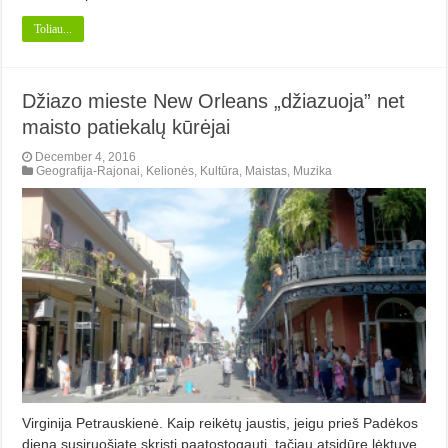
Toliau...
Džiazo mieste New Orleans „džiazuoja” net
maisto patiekalų kūrėjai
December 4, 2016
Geografija-Rajonai
,
Kelionės
,
Kultūra
,
Maistas
,
Muzika
Virginija Petrauskienė. Kaip reikėtų jaustis, jeigu prieš Padėkos
dieną susiruošiate skristi paatostogauti, tačiau atsidūrę lėktuve