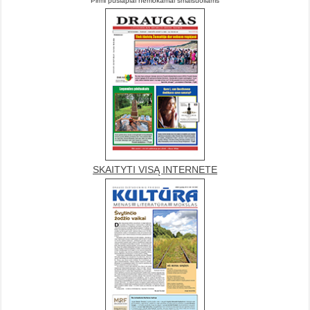
Pirmi puslapiai nemokamai smalsuoliams
SKAITYTI VISĄ INTERNETE