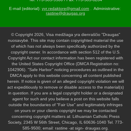
E-mail (editorial):
vyr.redaktore@gmail.com
. Administrative:
rastine@draugas.org
© Copyright 2026, Visa medžiaga yra dienraščio "Draugas"
nuosavybė. This site may contain copyrighted material the use
of which has not always been specifically authorized by the
copyright owner. In accordance with section 512 of the U.S.
Copyright Act our contact information has been registered with
the United States Copyright Office (DMCA Registration no:
1042906). "Safe Harbor" noticing procedures as outlined in the
DMCA apply to this website concerning all content published
herein. If notice is given of an alleged copyright violation we will
act expeditiously to remove or disable access to the material(s)
in question. If you are a legal copyright holder or a designated
agent for such and you believe a post on this website falls
outside the boundaries of "Fair Use" and legitimately infringes
on yours or your clients copyright we may be contacted
concerning copyright matters at: Lithuanian Catholic Press
Society, 2345 W 56th Street, Chicago, IL 60636-1040 Tel. 773-
585-9500; email: rastine -at sign- draugas.org.