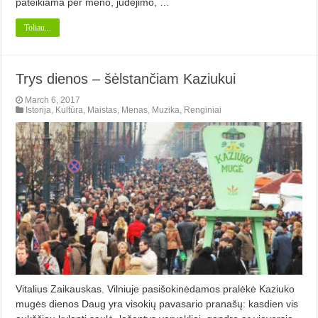
pateikiama per meno, judėjimo, …
Toliau...
Trys dienos – šėlstančiam Kaziukui
March 6, 2017
Istorija
,
Kultūra
,
Maistas
,
Menas
,
Muzika
,
Renginiai
Vitalius Zaikauskas. Vilniuje pasišokinėdamos pralėkė Kaziuko
mugės dienos Daug yra visokių pavasario pranašų: kasdien vis