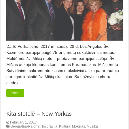
Dalilė Polikaitienė. 2017 m. sausio 29 d. Los Angeles Šv.
Kazimiero parapija baigė 75-erių metų sukaktuvinius metus.
Meldėmės šv. Mišių metu ir puotavome parapijos salėje. Šv.
Mišias aukojo klebonas kun. Tomas Karanauskas. Mišių metu
Sutvirtinimo sakramento klasės moksleiviai atliko patarnautojų
pareigas ir skaitė šv. Mišių skaitinius. Su bažnytiniu choru
giedojo …
Toliau...
Kita stotelė – New Yorkas
February 1, 2017
Geografija-Rajonai
,
Imigracija
,
Kultūra
,
Mokslas
,
Muzika