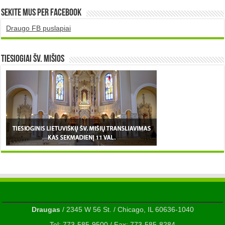
Sekite mus per Facebook
Draugo FB puslapiai
TIESIOGIAI šv. MIŠIOS
Draugas
/ 2345 W 56 St. / Chicago, IL 60636-1040
Tel: 773-585-9500 / Fax: 773-585-8284