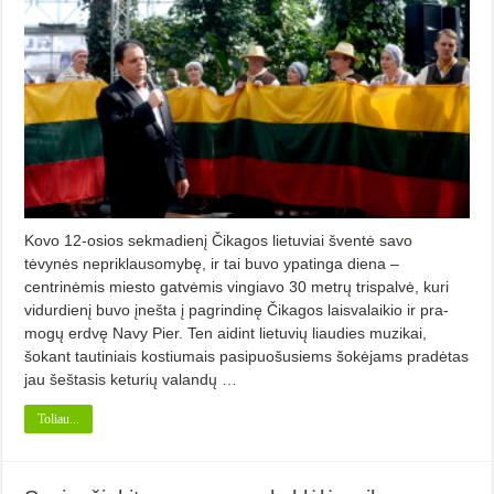
Kovo 12-osios sekmadienį Čika­gos lietuviai šventė savo
tėvynės nepriklausomybę, ir tai buvo ypatinga diena –
centrinėmis miesto gat­vėmis vingiavo 30 metrų trispalvė, kuri
vidurdienį buvo įnešta į pag­rindinę Čikagos laisvalaikio ir pra­
mogų erdvę Navy Pier. Ten aidint lietuvių liaudies muzikai,
šokant tautiniais kostiumais pasipuošusiems šokėjams pradėtas
jau šeštasis ke­turių valandų …
Toliau...