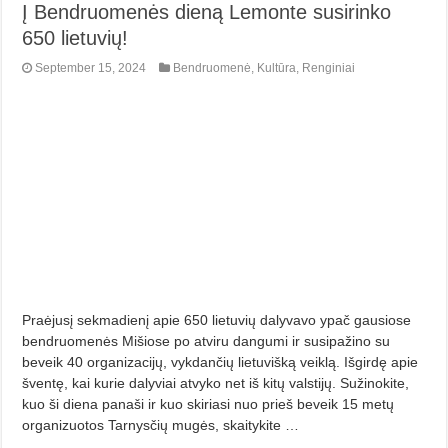
Į Bendruomenės dieną Lemonte susirinko
650 lietuvių!
September 15, 2024
Bendruomenė
,
Kultūra
,
Renginiai
Praėjusį sekmadienį apie 650 lietuvių dalyvavo ypač gausiose
bendruomenės Mišiose po atviru dangumi ir susipažino su
beveik 40 organizacijų, vykdančių lietuvišką veiklą. Išgirdę apie
šventę, kai kurie dalyviai atvyko net iš kitų valstijų. Sužinokite,
kuo ši diena panaši ir kuo skiriasi nuo prieš beveik 15 metų
organizuotos Tarnysčių mugės, skaitykite …