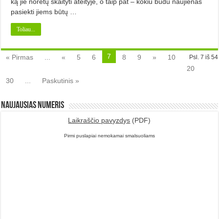
ką jie norėtų skaityti ateityje, o taip pat – kokiu būdu naujienas
pasiekti jiems būtų …
Toliau...
7
« Pirmas
...
«
5
6
8
9
»
10
Psl. 7 iš 54
20
30
...
Paskutinis »
Naujausias numeris
Laikraščio pavyzdys
(PDF)
Pirmi puslapiai nemokamai smalsuoliams