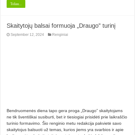
Toliau...
Skaitytojų balsai formuoja „Draugo” turinį
September 12, 2024
Renginiai
Bendruomenės diena tapo gera proga „Draugo” skaitytojams
ne tik šventiškai susiburti, bet ir tiesiogiai prisidėti prie laikraščio
turinio formavimo. Šio renginio metu redakcija pakvietė savo
skaitytojus balsuoti už temas, kurios jiems yra svarbios ir apie