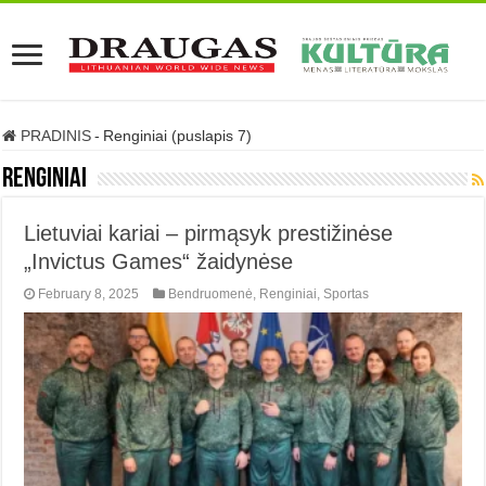
PRADINIS
-
Renginiai (puslapis 7)
Renginiai
Lietuviai kariai – pirmąsyk prestižinėse
„Invictus Games“ žaidynėse
February 8, 2025
Bendruomenė
,
Renginiai
,
Sportas