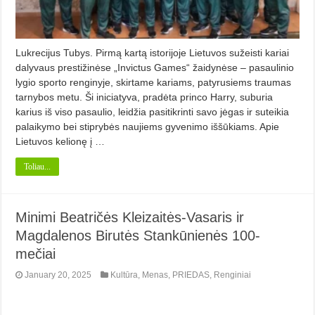
Lukrecijus Tubys. Pirmą kartą istorijoje Lietuvos sužeisti kariai
dalyvaus prestižinėse „Invictus Games“ žaidynėse – pasaulinio
lygio sporto renginyje, skirtame kariams, patyrusiems traumas
tarnybos metu. Ši iniciatyva, pradėta princo Harry, suburia
karius iš viso pasaulio, leidžia pasitikrinti savo jėgas ir suteikia
palaikymo bei stiprybės naujiems gyvenimo iššūkiams. Apie
Lietuvos kelionę į …
Toliau...
Minimi Beatričės Kleizaitės-Vasaris ir
Magdalenos Birutės Stankūnienės 100-
mečiai
January 20, 2025
Kultūra
,
Menas
,
PRIEDAS
,
Renginiai