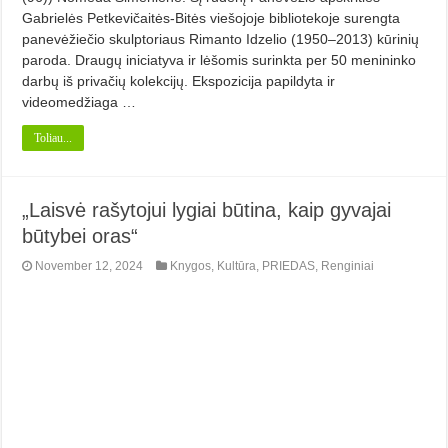
Gabrielės Petkevičaitės-Bitės viešojoje bibliotekoje surengta
panevėžiečio skulptoriaus Rimanto Idzelio (1950–2013) kūrinių
paroda. Draugų iniciatyva ir lėšomis surinkta per 50 menininko
darbų iš privačių kolekcijų. Ekspozicija papildyta ir
videomedžiaga …
Toliau...
„Laisvė rašytojui lygiai būtina, kaip gyvajai
būtybei oras“
November 12, 2024
Knygos
,
Kultūra
,
PRIEDAS
,
Renginiai