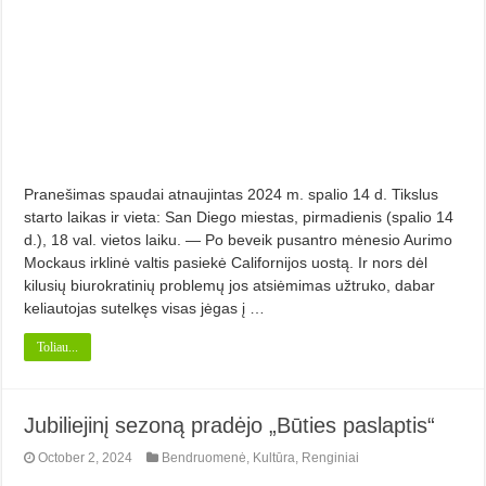
Pranešimas spaudai atnaujintas 2024 m. spalio 14 d. Tikslus
starto laikas ir vieta: San Diego miestas, pirmadienis (spalio 14
d.), 18 val. vietos laiku. — Po beveik pusantro mėnesio Aurimo
Mockaus irklinė valtis pasiekė Californijos uostą. Ir nors dėl
kilusių biurokratinių problemų jos atsiėmimas užtruko, dabar
keliautojas sutelkęs visas jėgas į …
Toliau...
Jubiliejinį sezoną pradėjo „Būties paslaptis“
October 2, 2024
Bendruomenė
,
Kultūra
,
Renginiai