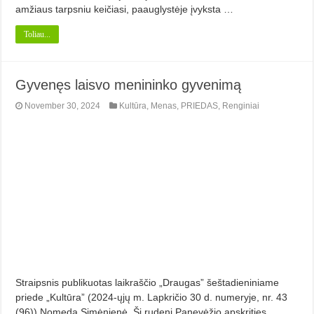
amžiaus tarpsniu keičiasi, paauglystėje įvyksta …
Toliau...
Gyvenęs laisvo menininko gyvenimą
November 30, 2024
Kultūra
,
Menas
,
PRIEDAS
,
Renginiai
Straipsnis publikuotas laikraščio „Draugas” šeštadieniniame
priede „Kultūra” (2024-ųjų m. Lapkričio 30 d. numeryje, nr. 43
(96)) Nomeda Simėnienė. Šį rudenį Panevėžio apskrities