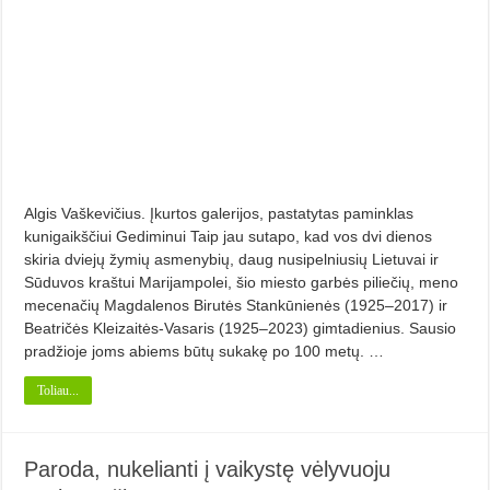
Algis Vaškevičius. Įkurtos galerijos, pastatytas paminklas
kunigaikščiui Gediminui Taip jau sutapo, kad vos dvi dienos
skiria dvie­jų žymių asmenybių, daug nusipelniusių Lietuvai ir
Sūduvos kraštui Marijampolei, šio miesto garbės piliečių, meno
mecenačių Magdalenos Birutės Stankūnienės (1925–2017) ir
Beatričės Kleizaitės-Vasaris (1925–2023) gimtadienius. Sausio
pradžioje joms abiems būtų sukakę po 100 metų. …
Toliau...
Paroda, nukelianti į vaikystę vėlyvuoju