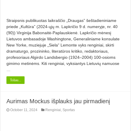
Straipsnis publikuotas laikraščio „Draugas” šeštadieniniame
priede „Kultūra” (2024-ųjų m. Lapkričio 9 d. numeryje, nr. 40
(90)) Virginija Babonaitė-Paplauskienė. Lapkričio mėnesį
Lietuvos ambasadoje Washingtone, Generaliniame konsulate
New Yorke, muziejuje „Siela“ Lemonte vyks renginiai, skirti
dramaturgo, prozininko, literatūros kritiko, redaktoriaus,
profesoriaus Algirdo Landsbergio (1924–2004) 100-osioms
gimimo metinėms. Kiti renginiai, vyksiantys Lietuvių namuose
…
Toliau...
Aurimas Mockus išplauks jau pirmadienį
October 11, 2024
Renginiai
,
Sportas