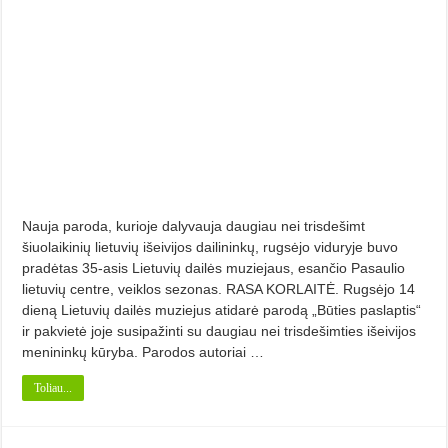
Nauja paroda, kurioje dalyvauja daugiau nei trisdešimt
šiuolaikinių lietuvių išeivijos dailininkų, rugsėjo viduryje buvo
pradėtas 35-asis Lietuvių dailės muziejaus, esančio Pasaulio
lietuvių centre, veiklos sezonas. RASA KORLAITĖ. Rugsėjo 14
dieną Lietuvių dailės muziejus atidarė parodą „Būties pas­laptis“
ir pakvietė joje susipažinti su daugiau nei trisdešimties išeivijos
me­nininkų kūryba. Parodos autoriai …
Toliau...