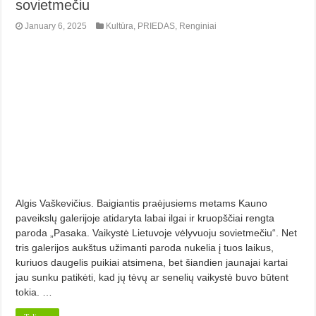
sovietmečiu
January 6, 2025
Kultūra
,
PRIEDAS
,
Renginiai
Algis Vaškevičius. Baigiantis praėjusiems metams Kauno
paveikslų galerijoje atidaryta labai ilgai ir kruopščiai rengta
paroda „Pasaka. Vaikystė Lietuvoje vėlyvuoju sovietmečiu“. Net
tris galerijos aukštus užimanti paroda nukelia į tuos laikus,
kuriuos daugelis puikiai atsimena, bet šiandien jaunajai kartai
jau sunku patikėti, kad jų tėvų ar senelių vaikystė buvo būtent
tokia. …