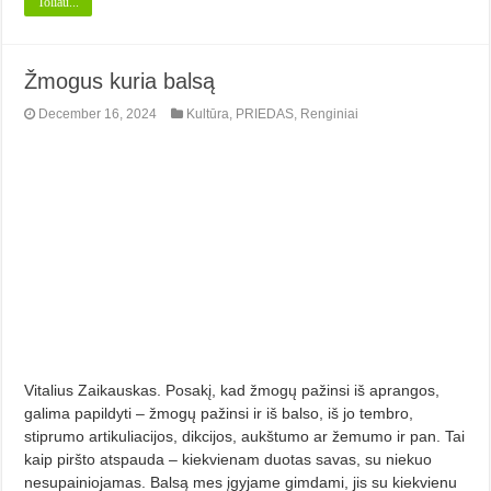
Toliau...
Žmogus kuria balsą
December 16, 2024
Kultūra
,
PRIEDAS
,
Renginiai
Vitalius Zaikauskas. Posakį, kad žmogų pažinsi iš aprangos,
galima papildyti – žmogų pažinsi ir iš balso, iš jo tembro,
stiprumo artikuliacijos, dikcijos, aukštumo ar žemumo ir pan. Tai
kaip piršto atspauda – kiekvienam duotas savas, su niekuo
nesupainiojamas. Balsą mes įgyjame gimdami, jis su kiekvienu