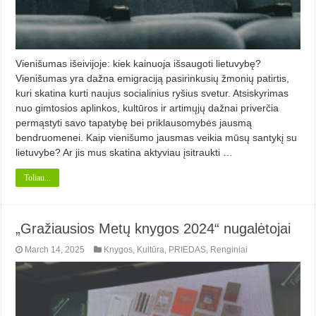
Vienišumas išeivijoje: kiek kainuoja išsaugoti lietuvybę?
Vienišumas yra dažna emigraciją pasirinkusių žmonių patirtis,
kuri skatina kurti naujus socialinius ryšius svetur. Atsiskyrimas
nuo gimtosios aplinkos, kultūros ir artimųjų dažnai priverčia
permąstyti savo tapatybę bei priklausomybės jausmą
bendruomenei. Kaip vienišumo jausmas veikia mūsų santykį su
lietuvybe? Ar jis mus skatina aktyviau įsitraukti …
Toliau...
„Gražiausios Metų knygos 2024“ nugalėtojai
March 14, 2025
Knygos
,
Kultūra
,
PRIEDAS
,
Renginiai