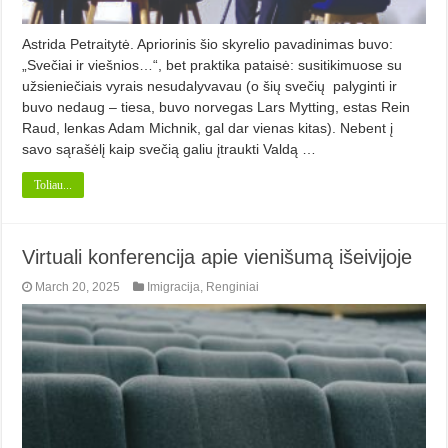
Astrida Petraitytė. Apriorinis šio skyrelio pavadinimas buvo:
„Svečiai ir viešnios…“, bet praktika pataisė: susitikimuose su
užsieniečiais vyrais nesudalyvavau (o šių svečių palyginti ir
buvo nedaug – tiesa, buvo norvegas Lars Mytting, estas Rein
Raud, lenkas Adam Michnik, gal dar vienas kitas). Nebent į
savo sąrašėlį kaip svečią galiu įtraukti Valdą …
Toliau...
Virtuali konferencija apie vienišumą išeivijoje
March 20, 2025
Imigracija
,
Renginiai