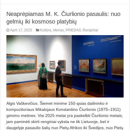
Neaprėpiamas M. K. Čiurlionio pasaulis: nuo
gelmių iki kosmoso platybių
April 17, 2025
Kultūra
,
Menas
,
PRIEDAS
,
Renginiai
Algis Vaškevičius. Šiemet minime 150-ąsias dailininko ir
kompozitoriaus Mikalojaus Konstantino Čiurlionio (1875–1911)
gimimo metines. Vi­si 2025 metai yra paskelbti Čiurlionio metais,
jam paminėti skirti renginiai vyksta ne tik Lietuvoje, bet ir
daugelyje pasaulio šalių nuo Pietų Afrikos iki Švedijos, nuo Pietų