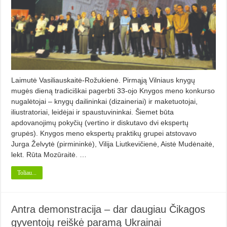
Laimutė Vasiliauskaitė-Rožukienė. Pirmąją Vilniaus knygų
mugės dieną tradiciškai pagerbti 33-ojo Knygos meno konkurso
nugalėtojai – knygų dailininkai (dizaineriai) ir maketuotojai,
iliustratoriai, leidėjai ir spaustuvininkai. Šiemet būta
apdovanojimų pokyčių (vertino ir diskutavo dvi ekspertų
grupės). Knygos meno ekspertų praktikų grupei atstovavo
Jurga Želvytė (pirmininkė), Vilija Liutkevičienė, Aistė Mudėnaitė,
lekt. Rūta Mozūraitė. …
Toliau...
Antra demonstracija – dar daugiau Čikagos
gyventojų reiškė paramą Ukrainai