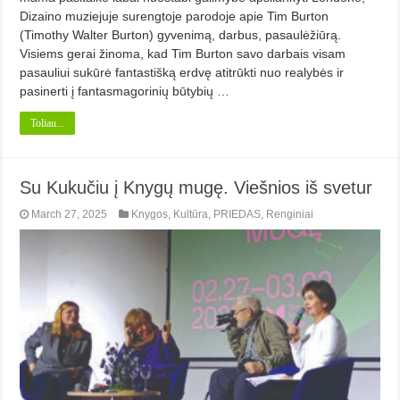
Dizaino muziejuje surengtoje parodoje apie Tim Burton
(Timothy Walter Burton) gyvenimą, darbus, pasaulėžiūrą.
Visiems gerai žinoma, kad Tim Burton savo darbais visam
pasauliui sukūrė fantastišką erdvę atitrūkti nuo realybės ir
pasinerti į fantasmagorinių būtybių …
Toliau...
Su Kukučiu į Knygų mugę. Viešnios iš svetur
March 27, 2025
Knygos
,
Kultūra
,
PRIEDAS
,
Renginiai