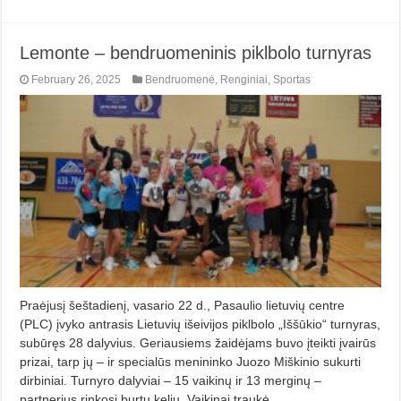
Lemonte – bendruomeninis piklbolo turnyras
February 26, 2025
Bendruomenė
,
Renginiai
,
Sportas
Praėjusį šeštadienį, vasario 22 d., Pasaulio lietuvių centre
(PLC) įvyko antrasis Lietuvių išeivijos piklbolo „Iššūkio“ turnyras,
subūręs 28 dalyvius. Geriausiems žaidėjams buvo įteikti įvairūs
prizai, tarp jų – ir specialūs menininko Juozo Miškinio sukurti
dirbiniai. Turnyro dalyviai – 15 vaikinų ir 13 merginų –
partnerius rinkosi burtų keliu. Vaikinai traukė …