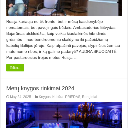
Rusija kariauja ne tik fronte, bet ir mūsų kasdienybėje –
nematomais, bet pavojingais būdais. Ambasadorius Eitvydas
Bajarūnas atskleidžia, kaip veikia šiuolaikinės hibridinės
grėsmės – nuo bendruomenių skaldymo iki pažeidžiamų
kabelių Baltijos jūroje. Kaip atpažinti pavojus, slypinčius žemiau
matomumo ribos, ir ką galime padaryti? AUDRA SKUODAITĖ.
Per pastaruosius trejus metus Rusija …
Toliau...
Metų knygos rinkimai 2024
May 24, 2025
Knygos
,
Kultūra
,
PRIEDAS
,
Renginiai