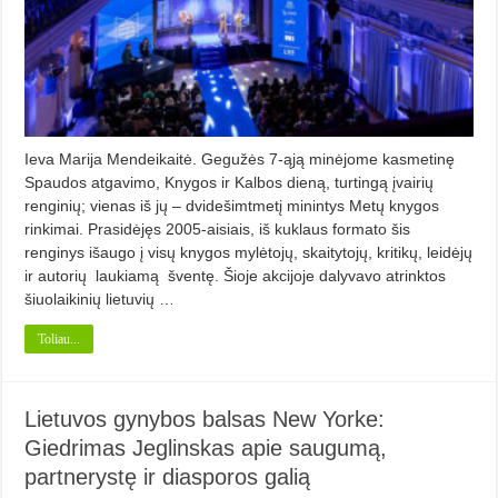
Ieva Marija Mendeikaitė. Gegužės 7-ąją minėjome kasmetinę
Spaudos atgavimo, Knygos ir Kalbos dieną, turtingą įvairių
renginių; vienas iš jų – dvidešimtmetį minintys Metų knygos
rinkimai. Prasidėjęs 2005-aisiais, iš kuklaus formato šis
renginys išaugo į visų knygos mylėtojų, skaitytojų, kritikų, leidėjų
ir autorių laukiamą šventę. Šioje akcijoje dalyvavo atrinktos
šiuolaikinių lietuvių …
Toliau...
Lietuvos gynybos balsas New Yorke:
Giedrimas Jeglinskas apie saugumą,
partnerystę ir diasporos galią