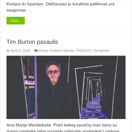
Korėjos iki Ispanijos. Didžiausias jo kū­rybinis palikimas yra
saugomas …
Toliau...
Tim Burton pasaulis
April 4, 2025
Filmai
,
Kultūra
,
Menas
,
PRIEDAS
,
Renginiai
Ieva Marija Mendeikaitė. Prieš keletą savaičių man kartu su
mama pasitaikė labai nuostabi galimybė apsilankyti Londone,