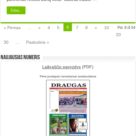
Toliau...
6
« Pirmas
...
«
4
5
7
8
»
10
Psl. 6 iš 54
20
30
...
Paskutinis »
Naujausias numeris
Laikraščio pavyzdys
(PDF)
Pirmi puslapiai nemokamai smalsuoliams