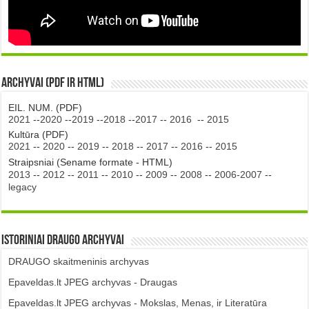
Archyvai (PDF ir HTML)
EIL. NUM. (PDF)
2021
--
2020
--
2019
--
2018
--
2017
--
2016
--
2015
Kultūra (PDF)
2021
--
2020
--
2019
--
2018
--
2017
--
2016
--
2015
Straipsniai (Sename formate - HTML)
2013
--
2012
--
2011
--
2010
--
2009
--
2008
--
2006-2007
--
legacy
Istoriniai DRAUGO Archyvai
DRAUGO skaitmeninis archyvas
Epaveldas.lt JPEG archyvas - Draugas
Epaveldas.lt JPEG archyvas - Mokslas, Menas, ir Literatūra