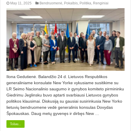
May 11, 2025
Bendruomenė
,
Pokalbis
,
Politika
,
Renginiai
Ilona Gedutienė. Balandžio 24 d. Lietuvos Respublikos
generaliniame konsulate New Yorke vykusiame susitikime su
LR Seimo Nacionalinio saugumo ir gynybos komiteto pirmininku
Giedrimu Jeglinsku buvo aptarti svarbiausi Lietuvos gynybos
politikos klausimai. Diskusiją su gausiai susirinkusia New Yorko
lietuvių bendruomene vedė generalinis konsulas Dovydas
Špokauskas. Daug metų gyvenęs ir dirbęs New …
Toliau...