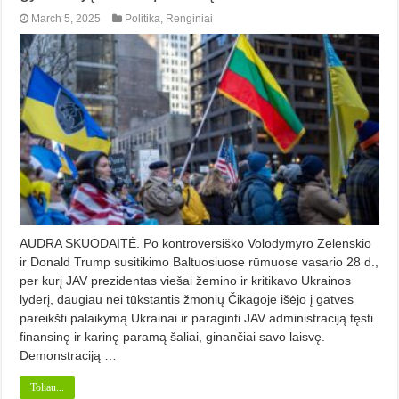
March 5, 2025
Politika
,
Renginiai
AUDRA SKUODAITĖ. Po kontroversiško Volodymyro Zelenskio
ir Donald Trump susitikimo Baltuosiuose rūmuose vasario 28 d.,
per kurį JAV prezidentas viešai žemino ir kritikavo Ukrainos
lyderį, daugiau nei tūkstantis žmonių Čikagoje išėjo į gatves
pareikšti palaikymą Ukrainai ir paraginti JAV administraciją tęsti
finansinę ir karinę paramą šaliai, ginančiai savo laisvę.
Demonstraciją …
Toliau...