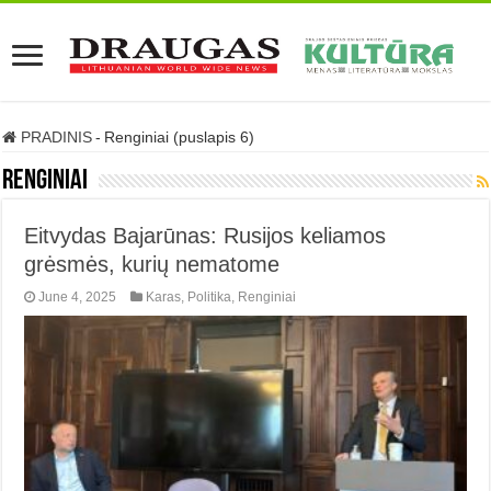
PRADINIS
-
Renginiai (puslapis 6)
Renginiai
Eitvydas Bajarūnas: Rusijos keliamos
grėsmės, kurių nematome
June 4, 2025
Karas
,
Politika
,
Renginiai