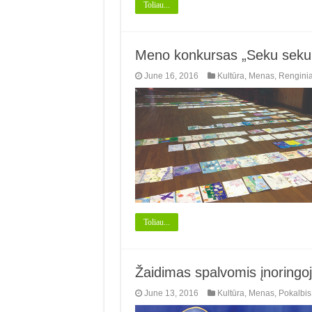
Toliau...
Meno konkursas „Seku seku 
June 16, 2016
Kultūra
,
Menas
,
Renginia
Toliau...
Žaidimas spalvomis įnoringojo
June 13, 2016
Kultūra
,
Menas
,
Pokalbis