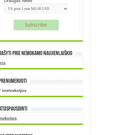
Draugas News
rašyti prie nemokamo naujienlaiškio
eta
 prenumeruoti
 instrukcijos
atsispausdinti
trukcijos