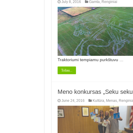
July 8, 2016
Gamta
,
Renginiai
Traktoriumi tempiamu purkštuvu …
Toliau...
Meno konkursas „Seku seku 
June 24, 2016
Kultūra
,
Menas
,
Renginia