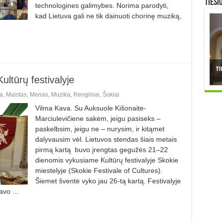
TIESI
technologines galimybes. Norima parodyti,
kad Lietuva gali ne tik dainuoti chorinę muziką,
ultūrų festivalyje
a
,
Maistas
,
Menas
,
Muzika
,
Renginiai
,
Šokiai
Vilma Kava. Su Auksuole Kišonaite-
Marciulevičiene sakėm, jeigu pasiseks –
paskelbsim, jeigu ne – nurysim, ir kitąmet
dalyvausim vėl. Lietuvos stendas šiais metais
pirmą kartą buvo įrengtas gegužės 21–22
dienomis vykusiame Kultūrų festivalyje Skokie
miestelyje (Skokie Festivale of Cultures).
Šiemet šventė vyko jau 26-tą kartą. Festivalyje
 savo …