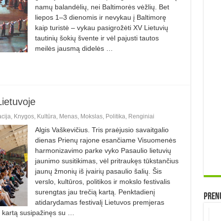
namų balandėlių, nei Baltimorės vėžlių. Bet
liepos 1–3 dienomis ir nevykau į Baltimorę
kaip turistė – vykau pasigrožėti XV Lietuvių
tautinių šokių švente ir vėl pajusti tautos
meilės jausmą didelės …
ietuvoje
acija
,
Knygos
,
Kultūra
,
Menas
,
Mokslas
,
Politika
,
Renginiai
Algis Vaškevičius. Tris praėjusio savaitgalio
dienas Prienų rajone esančiame Visuomenės
harmonizavimo parke vyko Pasaulio lietuvių
jaunimo susitikimas, vėl pritraukęs tūkstančius
jaunų žmonių iš įvairių pasaulio šalių. Šis
verslo, kultūros, politikos ir mokslo festivalis
surengtas jau trečią kartą. Penktadienį
Prenu
atidarydamas festivalį Lietuvos premjeras
ą kartą susipažinęs su …