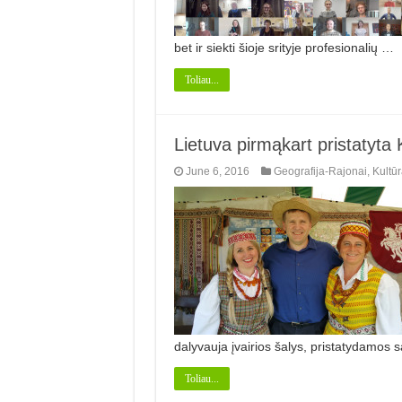
bet ir siekti šioje srityje profesionalių …
Toliau...
Lietuva pirmąkart pristatyta K
June 6, 2016
Geografija-Rajonai
,
Kultūr
dalyvauja įvairios šalys, pristatydamos
Toliau...