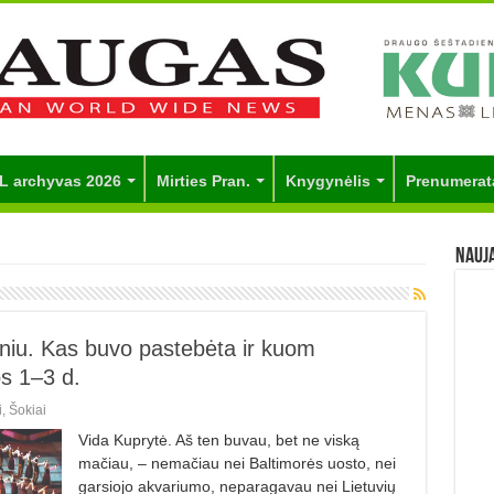
L archyvas 2026
Mirties Pran.
Knygynėlis
Prenumerat
Nauj
sniu. Kas buvo pastebėta ir kuom
os 1–3 d.
i
,
Šokiai
Vida Kuprytė. Aš ten buvau, bet ne viską
mačiau, – nemačiau nei Baltimorės uosto, nei
garsiojo akvariumo, neparagavau nei Lietuvių