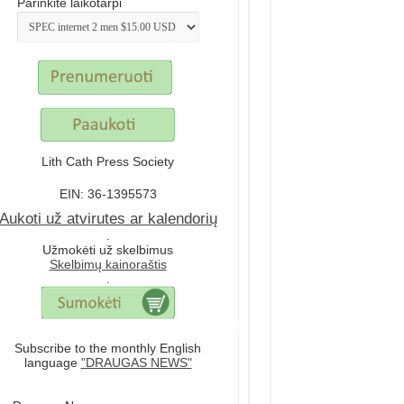
Parinkite laikotarpi
Lith Cath Press Society
EIN: 36-1395573
Aukoti už atvirutes ar kalendorių
.
Užmokėti už skelbimus
Skelbimų kainoraštis
.
Subscribe to the monthly English
language
"DRAUGAS NEWS"