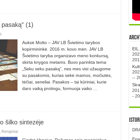
pasaką” (1)
i
Archy
Auksė Motto – JAV LB Švietimo tarybos
EIL
kopirmininkė. 2016 m. kovo mėn. JAV LB
202
Švietimo taryba organizavo meno konkursą,
201
skirta knygos metams. Buvo parinkta tema
Kul
„Seku seku pasaką”, nes mes visi užaugome
202
su pasakomis, kurias sekė mamos, močiutės,
--
2
tėčiai, seneliai. Pasakos – tai kūriniai, kurie
Str
daro vaiką protingu, formuoja vaiko …
201
-
20
Istor
 šilko sintezėje
DRA
,
Renginiai
Epa
Giedrė Vencius. Rašymas apie menininkus,