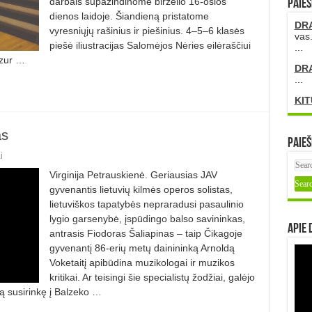
darbais supažindinome birželio 16-osios
PAIEŠ
dienos laidoje. Šiandieną pristatome
DR
vyresniųjų rašinius ir piešinius. 4–5–6 klasės
vas.
piešė iliustracijas Salomėjos Nėries eilėraščiui
...
izur …
DR
...
KIT
as
Paieš
i
Virginija Petrauskienė. Geriausias JAV
gyvenantis lietuvių kilmės operos solistas,
lietuviškos tapatybės nepraradusi pasaulinio
lygio garsenybė, įspūdingo balso savininkas,
Apie 
antrasis Fiodoras Šaliapinas – taip Čikagoje
gyvenantį 86-erių metų dainininką Arnoldą
Voketaitį apibūdina muzikologai ir muzikos
kritikai. Ar teisingi šie specialistų žodžiai, galėjo
ną susirinkę į Balzeko …