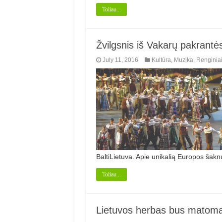
Toliau...
Žvilgsnis iš Vakarų pakrantės
July 11, 2016
Kultūra
,
Muzika
,
Renginia
BaltiLietuva. Apie unikalią Europos šakn
Toliau...
Lietuvos herbas bus matoma