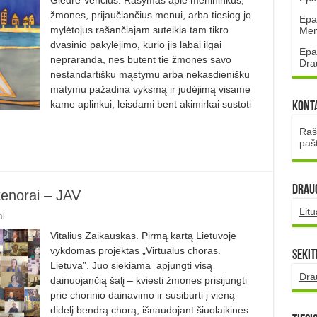
žmones, prijaučiančius menui, arba tiesiog jo
Epa
mylėtojus rašančiajam suteikia tam tikro
Mena
dvasinio pakylėjimo, kurio jis labai ilgai
Epa
nepraranda, nes būtent tie žmonės savo
Dra
nestandartišku mąstymu arba nekasdienišku
matymu pažadina vyksmą ir judėjimą visame
kame aplinkui, leisdami bent akimirkai sustoti
Kont
Rašt
paš
DRAUG
tenorai – JAV
Lit
ai
Vitalius Zaikauskas. Pirmą kartą Lietuvoje
vykdomas projektas „Virtualus choras.
Sekit
Lietuva”. Juo siekiama apjungti visą
Dra
dainuojančią šalį – kviesti žmones prisijungti
prie chorinio dainavimo ir susiburti į vieną
didelį bendrą chorą, išnaudojant šiuolaikines