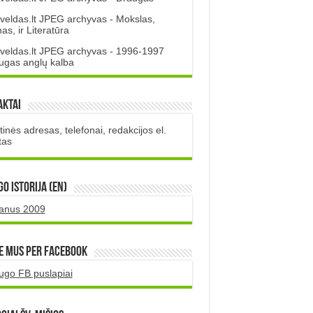
veldas.lt JPEG archyvas - Mokslas,
s, ir Literatūra
veldas.lt JPEG archyvas - 1996-1997
ugas anglų kalba
aktai
inės adresas, telefonai, redakcijos el.
tas
O istorija (EN)
uanus 2009
e mus per Facebook
ugo FB puslapiai