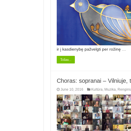
ir į kasdienybę pažvelgti per rožinę …
Toliau...
Choras: sopranai – Vilniuje, 
June 10, 2016
Kultūra
,
Muzika
,
Rengini