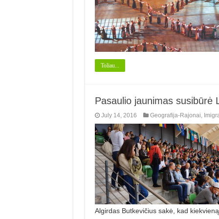
Toliau...
Pasaulio jaunimas susibūrė L
July 14, 2016
Geografija-Rajonai
,
Imigr
Algirdas Butkevičius sakė, kad kiekvien