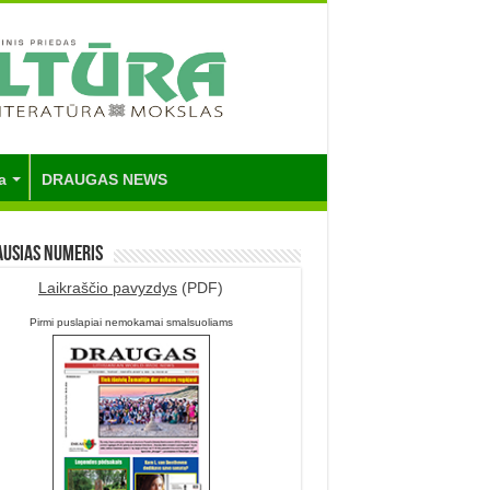
a
DRAUGAS NEWS
ausias numeris
Laikraščio pavyzdys
(PDF)
Pirmi puslapiai nemokamai smalsuoliams