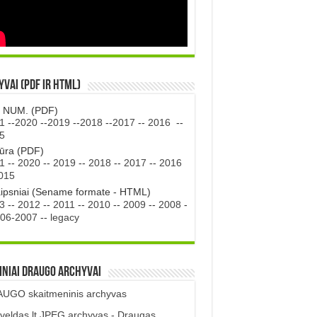
vai (PDF ir HTML)
. NUM. (PDF)
1
--
2020
--
2019
--
2018
--
2017
--
2016
--
5
tūra (PDF)
1
--
2020
--
2019
--
2018
--
2017
--
2016
015
aipsniai (Sename formate - HTML)
3
--
2012
--
2011
--
2010
--
2009
--
2008
-
06-2007
--
legacy
iniai DRAUGO Archyvai
UGO skaitmeninis archyvas
veldas.lt JPEG archyvas - Draugas