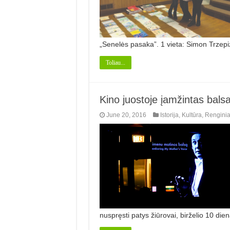
„Senelės pasaka”. 1 vieta: Simon Trzep
Toliau...
Kino juostoje įamžintas bals
June 20, 2016
Istorija
,
Kultūra
,
Renginia
nuspręsti patys žiūrovai, birželio 10 die