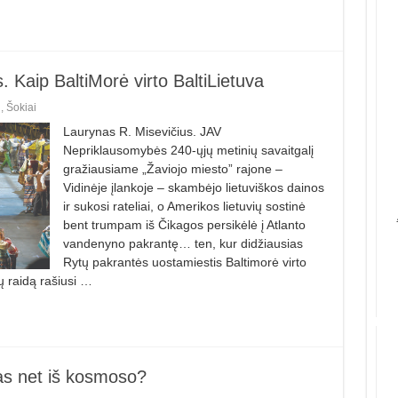
. Kaip BaltiMorė virto BaltiLietuva
i
,
Šokiai
Laurynas R. Misevičius. JAV
Nepriklausomybės 240-ųjų metinių savaitgalį
gražiausiame „Žaviojo miesto” rajone –
Vidinėje įlankoje – skambėjo lietuviškos dainos
ir sukosi rateliai, o Amerikos lietuvių sostinė
bent trumpam iš Čikagos persikėlė į Atlanto
vandenyno pakrantę… ten, kur didžiausias
Rytų pakrantės uostamiestis Baltimorė virto
ų raidą rašiusi …
s net iš kosmoso?