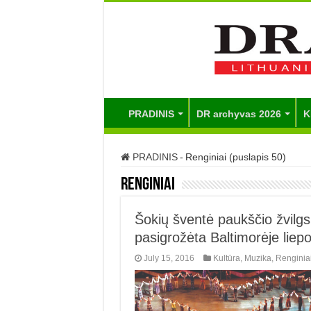
PRADINIS
DR archyvas 2026
K
PRADINIS
-
Renginiai (puslapis 50)
Renginiai
Šokių šventė paukščio žvilg
pasigrožėta Baltimorėje liep
July 15, 2016
Kultūra
,
Muzika
,
Renginia