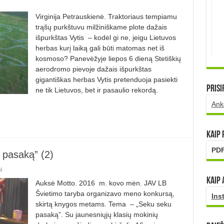
Virginija Petrauskienė. Traktoriaus tempiamu
trąšų purkštuvu milžiniškame plote dažais
išpurkštas Vytis – kodėl gi ne, jeigu Lietuvos
herbas kurį laiką gali būti matomas net iš
kosmoso? Panevėžyje liepos 6 dieną Stetiškių
aerodromo pievoje dažais išpurkštas
gigantiškas herbas Vytis pretenduoja pasiekti
Prisi
ne tik Lietuvos, bet ir pasaulio rekordą.
Ank
Kaip
PDF
pasaką” (2)
i
Kaip 
Auksė Motto. 2016 m. kovo mėn. JAV LB
Švietimo taryba organizavo meno konkursą,
Ins
skirtą knygos metams. Tema – „Seku seku
pasaką”. Su jaunesniųjų klasių mokinių