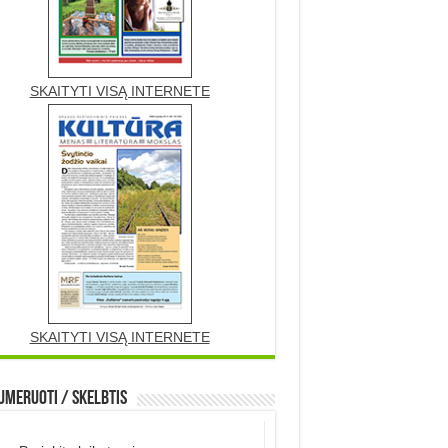
SKAITYTI VISĄ INTERNETE
SKAITYTI VISĄ INTERNETE
meruoti / Skelbtis