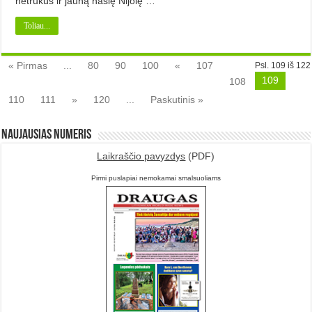
netrukus ir jauną našlę Nijolę …
Toliau...
« Pirmas
...
80
90
100
«
107
Psl. 109 iš 122
109
108
110
111
»
120
...
Paskutinis »
Naujausias numeris
Laikraščio pavyzdys
(PDF)
Pirmi puslapiai nemokamai smalsuoliams