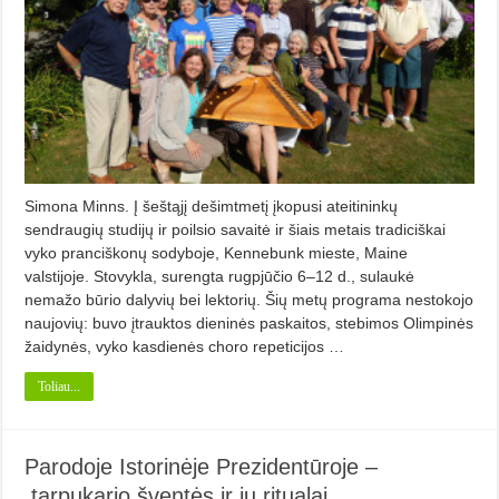
Simona Minns. Į šeštąjį dešimtmetį įkopusi ateitininkų
sendraugių studijų ir poilsio savaitė ir šiais metais tradiciškai
vyko pranciškonų sodyboje, Kennebunk mieste, Maine
valstijoje. Stovykla, surengta rugpjūčio 6–12 d., sulaukė
nemažo būrio dalyvių bei lektorių. Šių metų programa nestokojo
naujovių: buvo įtrauktos dieninės paskaitos, stebimos Olimpinės
žaidynės, vyko kasdienės choro repeticijos …
Toliau...
Parodoje Istorinėje Prezidentūroje –
tarpukario šventės ir jų ritualai