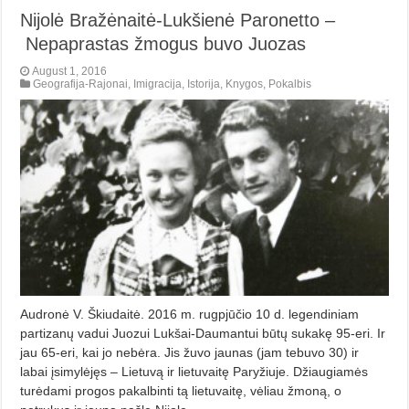
Nijolė Bražėnaitė-Lukšienė Paronetto –
Nepaprastas žmogus buvo Juozas
August 1, 2016
Geografija-Rajonai
,
Imigracija
,
Istorija
,
Knygos
,
Pokalbis
Audronė V. Škiudaitė. 2016 m. rugpjūčio 10 d. legendiniam
partizanų vadui Juozui Lukšai-Daumantui būtų sukakę 95-eri. Ir
jau 65-eri, kai jo nebėra. Jis žuvo jaunas (jam tebuvo 30) ir
labai įsimylėjęs – Lietuvą ir lietuvaitę Paryžiuje. Džiaugiamės
turėdami progos pakalbinti tą lietuvaitę, vėliau žmoną, o