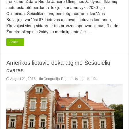
trenksmu uždarė Rio de Janeiro Olimpines žaidynes. Iškilmių
metu estafetė perduota Tokijui, kuriame vyks 2020-ųjų
Olimpiada. Šešiolika dienų per lietų, audras ir karščius
Brazilijoje varžėsi 67 Lietuvos atstovai. Lietuvos komanda,
iškovojusi vieną sidabro ir tris bronzos apdovanojimus, Rio de
Žaneiro olimpinių žaidynių medalių lentelėje …
Toliau...
Amerikos lietuvio dėka atgimė Šešuolėlių
dvaras
August 21, 2016
Geografija-Rajonai
,
Istorija
,
Kultūra