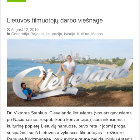
Lietuvos filmuotojų darbo viešnagė
August 12, 2016
Geografija-Rajonai
,
Imigracija
,
Istorija
,
Kultūra
,
Menas
Dr. Viktoras Stankus. Clevelando lietuviams (vos atsigavusiams
po Nacionalinės respublikonų konvencijos), susirinkusiems į
kultūrinę popietę Lietuvių namuose, buvo reta ir įdomi proga
susipažinti su iš Lietuvos atvykusiais filmuotojais – režisiere
Ramune Kudzmanaite, jos kūrybine grupe bei dailininku Antanu