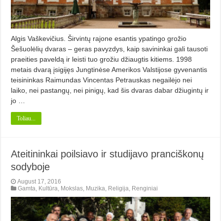
Algis Vaškevičius. Širvintų rajone esantis ypatingo grožio
Šešuolėlių dvaras – geras pavyzdys, kaip savininkai gali tausoti
praeities paveldą ir leisti tuo grožiu džiaugtis kitiems. 1998
metais dvarą įsigijęs Jungtinėse Amerikos Valstijose gyvenantis
teisininkas Raimundas Vincentas Petrauskas negailėjo nei
laiko, nei pastangų, nei pinigų, kad šis dvaras dabar džiugintų ir
jo …
Toliau...
Ateitininkai poilsiavo ir studijavo pranciškonų
sodyboje
August 17, 2016
Gamta
,
Kultūra
,
Mokslas
,
Muzika
,
Religija
,
Renginiai