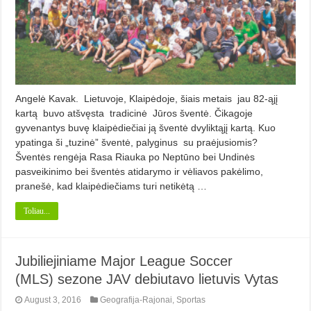
Angelė Kavak. Lietuvoje, Klaipėdoje, šiais metais jau 82-ąjį
kartą buvo atšvęsta tradicinė Jūros šventė. Čikagoje
gyvenantys buvę klaipėdiečiai ją šventė dvyliktąjį kartą. Kuo
ypatinga ši „tuzinė” šventė, palyginus su praėjusiomis?
Šventės rengėja Rasa Riauka po Neptūno bei Undinės
pasveikinimo bei šventės atidarymo ir vėliavos pakėlimo,
pranešė, kad klaipėdiečiams turi netikėtą …
Toliau...
Jubiliejiniame Major League Soccer
(MLS) sezone JAV debiutavo lietuvis Vytas
August 3, 2016
Geografija-Rajonai
,
Sportas