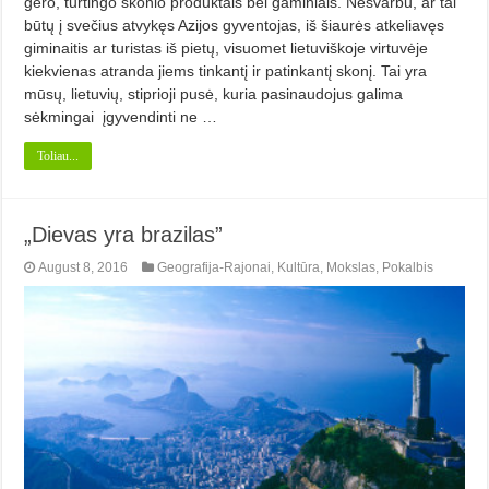
gero, turtingo skonio produktais bei gaminiais. Nesvarbu, ar tai
būtų į svečius atvykęs Azijos gyventojas, iš šiaurės atkeliavęs
giminaitis ar turistas iš pietų, visuomet lietuviškoje virtuvėje
kiekvienas atranda jiems tinkantį ir patinkantį skonį. Tai yra
mūsų, lietuvių, stiprioji pusė, kuria pasinaudojus galima
sėkmingai įgyvendinti ne …
Toliau...
„Dievas yra brazilas”
August 8, 2016
Geografija-Rajonai
,
Kultūra
,
Mokslas
,
Pokalbis