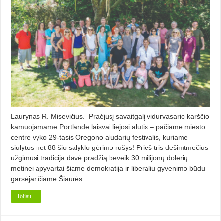
Laurynas R. Misevičius. Praėjusį savaitgalį vidurvasario karščio
kamuojamame Portlande laisvai liejosi alutis – pačiame miesto
centre vyko 29-tasis Oregono aludarių festivalis, kuriame
siūlytos net 88 šio salyklo gėrimo rūšys! Prieš tris dešimtmečius
užgimusi tradicija davė pradžią beveik 30 milijonų dolerių
metinei apyvartai šiame demokratija ir liberaliu gyvenimo būdu
garsėjančiame Šiaurės …
Toliau...