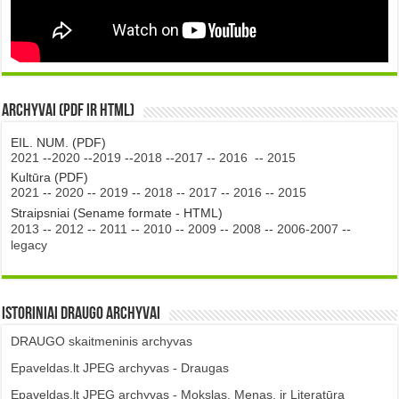
Archyvai (PDF ir HTML)
EIL. NUM. (PDF)
2021
--
2020
--
2019
--
2018
--
2017
--
2016
--
2015
Kultūra (PDF)
2021
--
2020
--
2019
--
2018
--
2017
--
2016
--
2015
Straipsniai (Sename formate - HTML)
2013
--
2012
--
2011
--
2010
--
2009
--
2008
--
2006-2007
--
legacy
Istoriniai DRAUGO Archyvai
DRAUGO skaitmeninis archyvas
Epaveldas.lt JPEG archyvas - Draugas
Epaveldas.lt JPEG archyvas - Mokslas, Menas, ir Literatūra