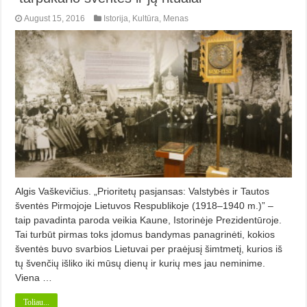
August 15, 2016
Istorija
,
Kultūra
,
Menas
Algis Vaškevičius. „Prioritetų pasjansas: Valstybės ir Tautos
šventės Pirmojoje Lietuvos Respublikoje (1918–1940 m.)” –
taip pavadinta paroda veikia Kaune, Istorinėje Prezidentūroje.
Tai turbūt pirmas toks įdomus bandymas panagrinėti, kokios
šventės buvo svarbios Lietuvai per praėjusį šimtmetį, kurios iš
tų švenčių išliko iki mūsų dienų ir kurių mes jau neminime.
Viena …
Toliau...