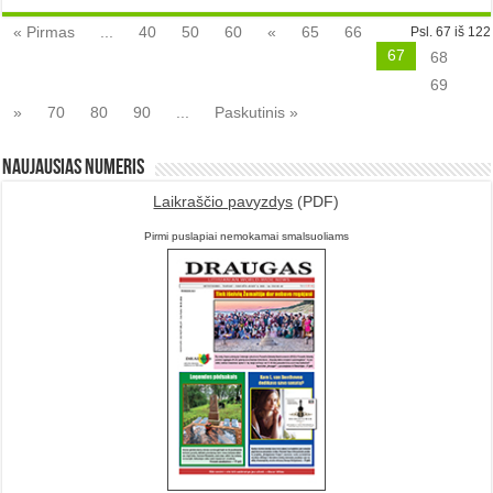
« Pirmas
...
40
50
60
«
65
66
Psl. 67 iš 122
67
68
69
»
70
80
90
...
Paskutinis »
Naujausias numeris
Laikraščio pavyzdys
(PDF)
Pirmi puslapiai nemokamai smalsuoliams