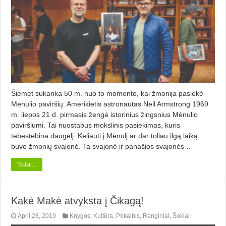
Šiemet sukanka 50 m. nuo to momento, kai žmonija pasiekė
Mėnulio paviršių. Amerikietis astronautas Neil Armstrong 1969
m. liepos 21 d. pirmasis žengė istorinius žingsnius Mėnulio
paviršiumi. Tai nuostabus mokslinis pasiekimas, kuris
tebestebina daugelį. Keliauti į Mėnulį ar dar toliau ilgą laiką
buvo žmonių svajonė. Ta svajonė ir panašios svajonės …
Toliau...
Kakė Makė atvyksta į Čikagą!
April 28, 2019
Knygos
,
Kultūra
,
Pokalbis
,
Renginiai
,
Šokiai