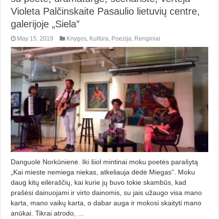
Violeta Palčinskaite Pasaulio lietuvių centre,
galerijoje „Siela”
May 15, 2019
Knygos
,
Kultūra
,
Poezija
,
Renginiai
Danguolė Norkūnienė. Iki šiol mintinai moku poetės pa­rašytą
„Kai mieste nemiega niekas, at­keliauja dėdė Miegas”. Moku
daug ki­tų eilėraščių, kai kurie jų buvo tokie skambūs, kad
prašėsi dainuojami ir virto dainomis, su jais užaugo visa ma­no
karta, mano vaikų karta, o da­bar auga ir mokosi skaityti mano
anū­kai. Tikrai atrodo, …