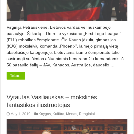
Virginija Petrauskienė. Lietuvos vardas vėl nuskambėjo
pasaulyje. Šį kartą – Detroite vykusiame „First Lego League”
(FLL) robotikos čempionate. Čia Kauno jėzuitų gimnazijos
(KJG) moksleivių komanda „Phoenix”, laimėjo pirmąją vietą
absoliučioje kategorijoje. Lietuviams šiame čempionate teko
susirungti su šimtas aštuoniomis bendra­amžių komandomis iš
50 pasaulio šalių – JAV, Kanados, Austra­lijos, daugelio …
Toliau...
Vytautas Vasiliauskas – mokslinės
fantastikos iliustruotojas
May 1, 2019
Knygos
,
Kultūra
,
Menas
,
Renginiai