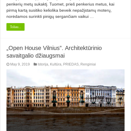
penkerių metų sukaktį. Tuomet, prieš penkerius metus, kai
pirmą kartą susitiko keliolika beveik nepažįstamų moterų,
norėdamos surinkti pinigų sergančiam vaikui …
Toliau...
„Open House Vilnius”. Architektūrinio
savaitgalio džiaugsmai
May 9, 2019
Istorija
,
Kultūra
,
PRIEDAS
,
Renginiai