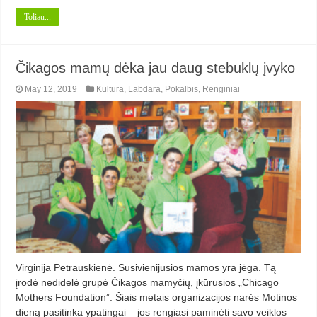
Toliau...
Čikagos mamų dėka jau daug stebuklų įvyko
May 12, 2019
Kultūra
,
Labdara
,
Pokalbis
,
Renginiai
Virginija Petrauskienė. Susivienijusios mamos yra jėga. Tą
įrodė nedidelė grupė Čikagos mamyčių, įkūrusios „Chicago
Mothers Foundation”. Šiais metais organizacijos narės Motinos
dieną pasitinka ypatingai – jos rengiasi paminėti savo veiklos