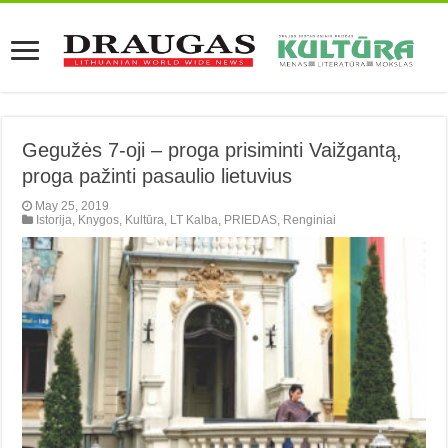
Gegužės 7-oji – proga prisiminti Vaižgantą,
proga pažinti pasaulio lietuvius
May 25, 2019
Istorija
,
Knygos
,
Kultūra
,
LT Kalba
,
PRIEDAS
,
Renginiai