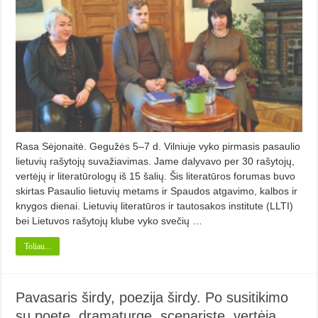
Rasa Sėjonaitė. Gegužės 5–7 d. Vilniuje vyko pirmasis pasaulio
lietuvių rašytojų suvažiavimas. Jame dalyvavo per 30 rašytojų,
vertėjų ir literatūrologų iš 15 šalių. Šis literatūros forumas buvo
skirtas Pasaulio lietuvių metams ir Spaudos atgavimo, kalbos ir
knygos dienai. Lietuvių literatūros ir tautosakos institute (LLTI)
bei Lietuvos rašytojų klube vyko svečių …
Toliau...
Pavasaris širdy, poezija širdy. Po susitikimo
su poete, dramaturge, scenariste, vertėja