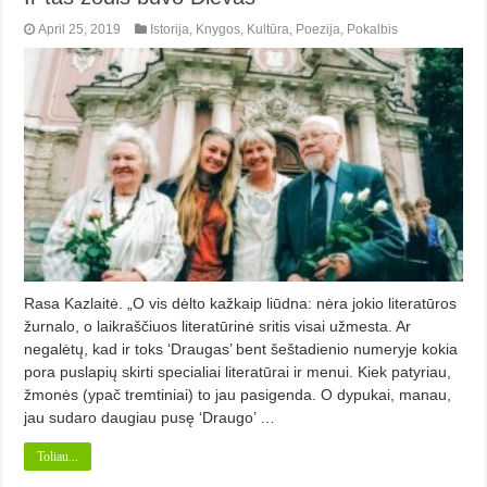
April 25, 2019
Istorija
,
Knygos
,
Kultūra
,
Poezija
,
Pokalbis
Rasa Kazlaitė. „O vis dėlto kažkaip liūdna: nėra jokio literatūros
žurnalo, o laikraščiuos literatūrinė sritis visai užmesta. Ar
negalėtų, kad ir toks ‘Draugas’ bent šeštadienio numeryje kokia
pora puslapių skirti specialiai literatūrai ir menui. Kiek patyriau,
žmonės (ypač tremtiniai) to jau pasigenda. O dypu­kai, manau,
jau sudaro daugiau pusę ‘Draugo’ …
Toliau...