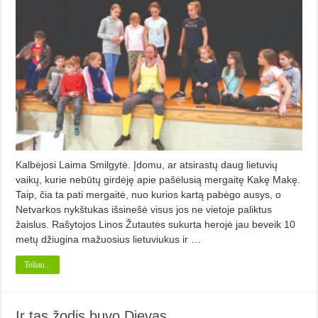
Kalbėjosi Laima Smilgytė. Įdomu, ar atsirastų daug lietuvių
vaikų, kurie nebūtų girdėję apie pašėlusią mergaitę Kakę Makę.
Taip, čia ta pati mergaitė, nuo kurios kartą pabėgo ausys, o
Netvarkos nykštukas išsinešė visus jos ne vietoje paliktus
žaislus. Rašytojos Linos Žutautės sukurta herojė jau beveik 10
metų džiugina mažuosius lietuviukus ir …
Toliau...
Ir tas žodis buvo Dievas