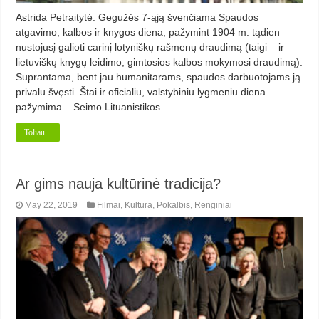
Astrida Petraitytė. Gegužės 7-ąją švenčiama Spaudos
atgavimo, kalbos ir knygos diena, pažymint 1904 m. tądien
nustojusį galioti carinį lotyniškų rašmenų draudimą (taigi – ir
lietuviškų knygų leidimo, gimtosios kalbos mokymosi draudimą).
Suprantama, bent jau humanitarams, spaudos darbuotojams ją
privalu švęsti. Štai ir oficialiu, valstybiniu lygmeniu diena
pažymima – Seimo Lituanistikos …
Toliau...
Ar gims nauja kultūrinė tradicija?
May 22, 2019
Filmai
,
Kultūra
,
Pokalbis
,
Renginiai