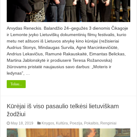
Arvydas Reneckis. Balandžio 24–gegužės 3 dienomis Čikagoje
ir Lemonte įvyko Lietuviškų dokumentinių filmų festivalis, kurio
metu net aštuoni iš Lietuvos atvykę kino kūrėjai (režisieriai
Audrius Stonys, Mindaugas Survila, Agnė Marcinkevičiūtė,
Andrius Lekavičius, Ramunė Rakauskaitė, Eimantas Belickas,
Martina Jablonskytė ir prodiuserė Teresa Rožanovska)
žiūrovams pristatė naujausius savo darbus: „Moteris ir
ledynas”, …
Toliau...
Kūrėjai iš viso pasaulio telkėsi lietuviškam
žodžiui
May 18, 2019
Knygos
,
Kultūra
,
Poezija
,
Pokalbis
,
Renginiai