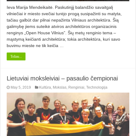
Ieva Marija Mendeikaitė. Paskutinįjį balandžio savaitgalį
vilniečiai ir miesto svečiai turėjo progą susipažinti su matyta,
tačiau galbūt dar pilnai nepažinta Vilniaus architektūra. Šią
galimybę jiems suteikė atviros architektūros organizacinis
renginys „Open House Vilnius”. Šių metų renginio tema –
mąstymą keičianti architektūra; tokia architektūra, kuri savo
buvimu mieste ne tik keičia …
Toliau...
Lietuviai moksleiviai – pasaulio čempionai
May 5, 2019
Kultūra
,
Mokslas
,
Renginiai
,
Technologija