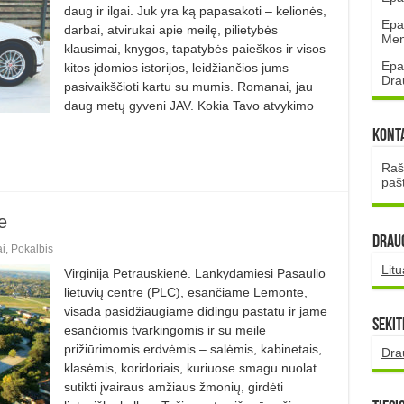
daug ir ilgai. Juk yra ką papasakoti – kelionės,
Epa
darbai, atvirukai apie meilę, pilietybės
Mena
klausimai, knygos, tapatybės paieškos ir visos
Epa
kitos įdomios istorijos, leidžiančios jums
Dra
pasivaikščioti kartu su mumis. Romanai, jau
daug metų gyveni JAV. Kokia Tavo atvykimo
Kont
Rašt
paš
e
DRAUG
ai
,
Pokalbis
Lit
Virginija Petrauskienė. Lankydamiesi Pasaulio
lietuvių centre (PLC), esančiame Lemonte,
visada pasidžiaugiame didingu pastatu ir jame
Sekit
esančiomis tvarkingomis ir su meile
prižiūrimomis erdvėmis – salėmis, kabinetais,
Dra
klasėmis, koridoriais, kuriuose smagu nuolat
sutikti įvairaus amžiaus žmonių, girdėti