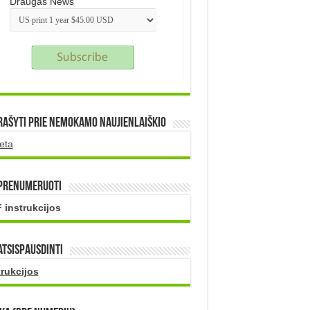
Draugas News
rašyti prie nemokamo naujienlaiškio
eta
 prenumeruoti
 instrukcijos
atsispausdinti
trukcijos