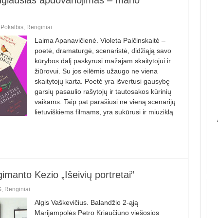
,
Pokalbis
,
Renginiai
Laima Apanavičienė. Violeta Palčinskaitė –
poetė, dramaturgė, scenaristė, didžiąją savo
kūrybos dalį paskyrusi mažajam skaitytojui ir
žiūrovui. Su jos eilėmis užaugo ne viena
skaitytojų karta. Poetė yra išvertusi gausybę
garsių pasaulio rašytojų ir tautosakos kūrinių
vaikams. Taip pat parašiusi ne vieną scenarijų
lietuviškiems filmams, yra sukūrusi ir miuziklą
imanto Kezio „Išeivių portretai”
S
,
Renginiai
Algis Vaškevičius. Balandžio 2-ąją
Marijampolės Petro Kriaučiūno viešosios