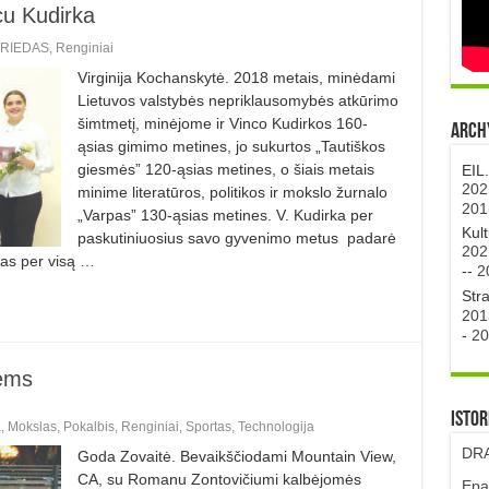
cu Kudirka
RIEDAS
,
Renginiai
Virginija Kochanskytė. 2018 metais, minėdami
Lietuvos valstybės nepriklausomybės atkūrimo
šimtmetį, minėjome ir Vinco Kudirkos 160-
Archy
ąsias gimimo metines, jo sukurtos „Tautiškos
giesmės” 120-ąsias metines, o šiais metais
EIL
202
minime literatūros, politikos ir mokslo žurnalo
201
„Varpas” 130-ąsias metines. V. Kudirka per
Kul
paskutiniuosius savo gyvenimo metus padarė
202
tas per visą …
--
2
Str
201
-
20
vėms
Istor
a
,
Mokslas
,
Pokalbis
,
Renginiai
,
Sportas
,
Technologija
DRA
Goda Zovaitė. Bevaikščiodami Mountain View,
CA, su Romanu Zontovičiumi kalbėjomės
Epa