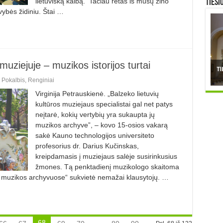
lietuvišką kalbą. Tačiau retas iš mūsų žino
TIESI
uvybės židiniu. Štai …
uziejuje – muzikos istorijos turtai
,
Pokalbis
,
Renginiai
Virginija Petrauskienė. „Balzeko lietuvių
kultūros muziejaus specialistai gal net patys
neįtarė, kokių vertybių yra sukaupta jų
muzikos archyve”, – kovo 15-osios vakarą
sakė Kauno technologijos universiteto
profesorius dr. Darius Kučinskas,
kreipdamasis į muziejaus salėje susirinkusius
žmones. Tą penktadienį muzikologo skaitoma
s muzikos archyvuose“ sukvietė nemažai klausytojų. …
68