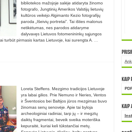
bibliotekos mažojoje salėje atidaryta žinomo
fotografo, Jungtinių Amerikos Valstijų lietuvių
kultūros veikėjo Algimanto Kezio fotografijų
paroda „Išeivių portretai”. Tai išties malonus
netikėtumas, nes parodos atidaryme
dalyvavęs Lietuvos fotomenininkų sąjungos
ai turbūt pirmasis kartas Lietuvoje, kai surengta A. …
Prisi
Ank
Kaip
PDF
Loreta Steffens. Mezgimo tradicijos Lietuvoje
yra labai gilios. Prie Nemuno ir Neries, Ventos
ir Šventosios bei Baltijos jūros mezgimas buvo
Kaip 
žinomas senų senovėje. Apie tai byloja
archeologiniai radiniai, tarp jų – ir megztų
Ins
daiktų fragmentai, beveik sveika moteriška
kepuraitė, kuriai keli tūkstančiai metų.
Senovės Lietuvoje, tiksliau, baltų gentyse