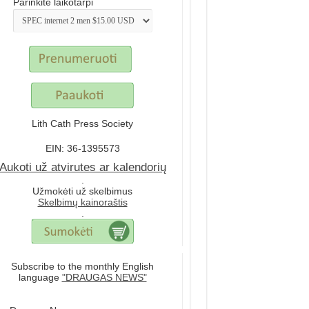
Parinkite laikotarpi
Lith Cath Press Society
EIN: 36-1395573
Aukoti už atvirutes ar kalendorių
.
Užmokėti už skelbimus
Skelbimų kainoraštis
.
Subscribe to the monthly English
language
"DRAUGAS NEWS"