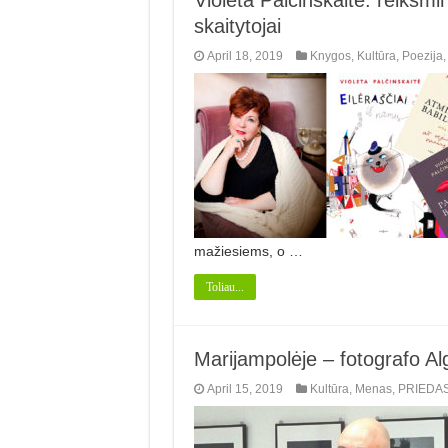
skaitytojai
April 18, 2019
Knygos
,
Kultūra
,
Poezija
mažiesiems, o …
Toliau...
Marijampolėje – fotografo Alg
April 15, 2019
Kultūra
,
Menas
,
PRIEDA