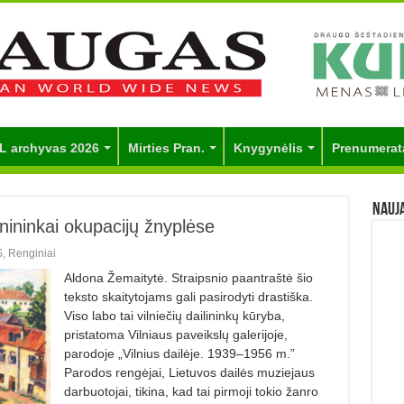
L archyvas 2026
Mirties Pran.
Knygynėlis
Prenumerat
Nauj
enininkai okupacijų žnyplėse
S
,
Renginiai
Aldona Žemaitytė. Straipsnio paantraštė šio
teksto skaitytojams gali pasirodyti drastiška.
Viso labo tai vilniečių dailininkų kūryba,
pristatoma Vilniaus paveikslų galerijoje,
parodoje „Vilnius dailėje. 1939–1956 m.”
Parodos rengėjai, Lietuvos dailės muziejaus
darbuotojai, tikina, kad tai pirmoji tokio žanro