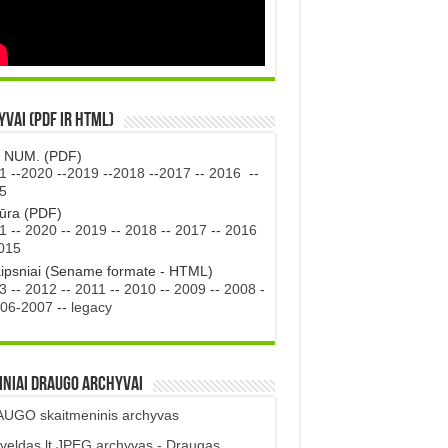
vai (PDF ir HTML)
. NUM. (PDF)
1
--
2020
--
2019
--
2018
--
2017
--
2016
--
5
tūra (PDF)
1
--
2020
--
2019
--
2018
--
2017
--
2016
015
aipsniai (Sename formate - HTML)
3
--
2012
--
2011
--
2010
--
2009
--
2008
-
06-2007
--
legacy
iniai DRAUGO Archyvai
UGO skaitmeninis archyvas
veldas.lt JPEG archyvas - Draugas