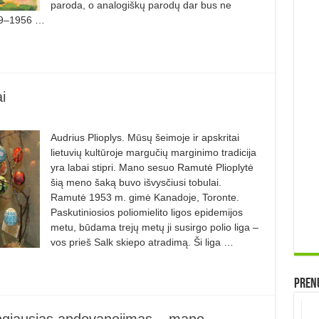
paroda, o analogiškų parodų dar bus ne
939–1956 …
i
Audrius Plioplys. Mūsų šeimoje ir apskritai
lietuvių kultūroje margučių marginimo tradicija
yra labai stipri. Mano sesuo Ramutė Plioplytė
šią meno šaką buvo išvysčiusi tobulai.
Ramutė 1953 m. gimė Kanadoje, Toronte.
Paskutiniosios poliomielito ligos epidemijos
metu, būdama trejų metų ji susirgo polio liga –
vos prieš Salk skiepo atradimą. Ši liga …
Prenu
mingiausias apdovanojimas – mano