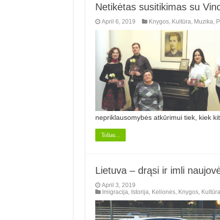
Netikėtas susitikimas su Vin
April 6, 2019
Knygos
,
Kultūra
,
Muzika
,
P
nepriklausomybės atkūrimui tiek, kiek ki
Toliau...
Lietuva – drąsi ir imli naujo
April 3, 2019
Imigracija
,
Istorija
,
Kelionės
,
Knygos
,
Kultūr