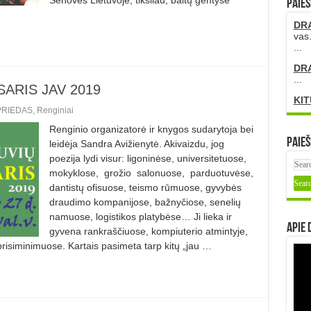
PAIEŠ
DR
vas.
...
DR
...
SARIS JAV 2019
KIT
PRIEDAS
,
Renginiai
Renginio organizatorė ir knygos sudarytoja bei
Paieš
leidėja Sandra Avižienytė. Akivaizdu, jog
poezija lydi visur: ligoninėse, universitetuose,
mokyklose, grožio salonuose, parduotuvėse,
dantistų ofisuose, teismo rūmuose, gyvybės
draudimo kompanijose, bažnyčiose, senelių
namuose, logistikos platybėse… Ji lieka ir
Apie 
gyvena rankraščiuose, kompiuterio atmintyje,
risiminimuose. Kartais pasimeta tarp kitų „jau …