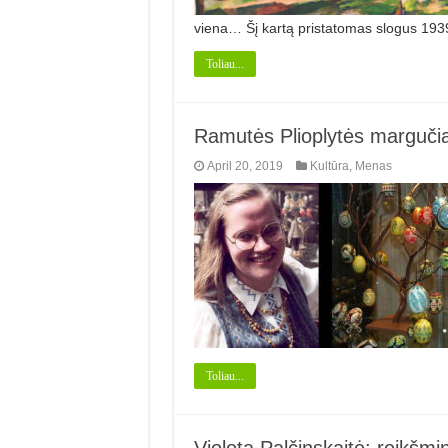
viena… Šį kartą pristatomas slogus 1
Toliau...
Ramutės Plioplytės margučia
April 20, 2019
Kultūra
,
Menas
Toliau...
Violeta Palčinskaitė: reikš