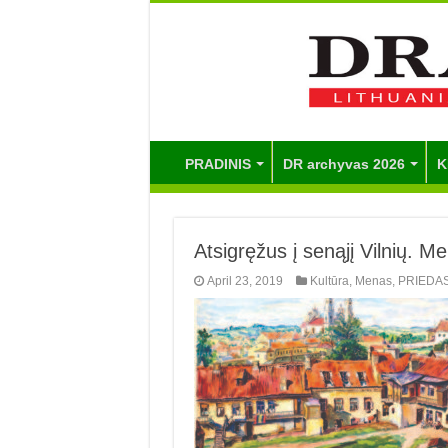
PRADINIS
DR archyvas 2026
K
Atsigręžus į senąjį Vilnių. M
April 23, 2019
Kultūra
,
Menas
,
PRIEDA