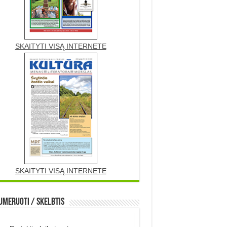
SKAITYTI VISĄ INTERNETE
SKAITYTI VISĄ INTERNETE
meruoti / Skelbtis