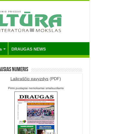
a
DRAUGAS NEWS
ausias numeris
Laikraščio pavyzdys
(PDF)
Pirmi puslapiai nemokamai smalsuoliams