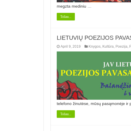
megzta mediniu …
Toliau...
LIETUVIŲ POEZIJOS PAVA
April 9, 2019
Knygos
,
Kultūra
,
Poezija
,
telefono žinutėse, mūsų pasąmonėje ir p
Toliau...