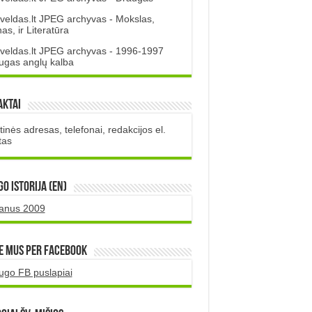
veldas.lt JPEG archyvas - Mokslas,
s, ir Literatūra
veldas.lt JPEG archyvas - 1996-1997
ugas anglų kalba
aktai
inės adresas, telefonai, redakcijos el.
tas
O istorija (EN)
uanus 2009
e mus per Facebook
ugo FB puslapiai