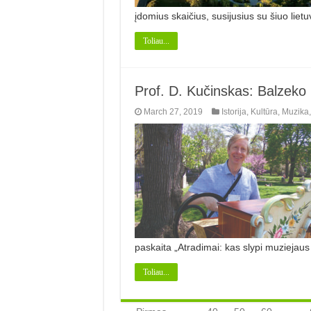
įdomius skaičius, susijusius su šiuo liet
Toliau...
Prof. D. Kučinskas: Balzeko m
March 27, 2019
Istorija
,
Kultūra
,
Muzika
paskaita „Atradimai: kas slypi muziejau
Toliau...