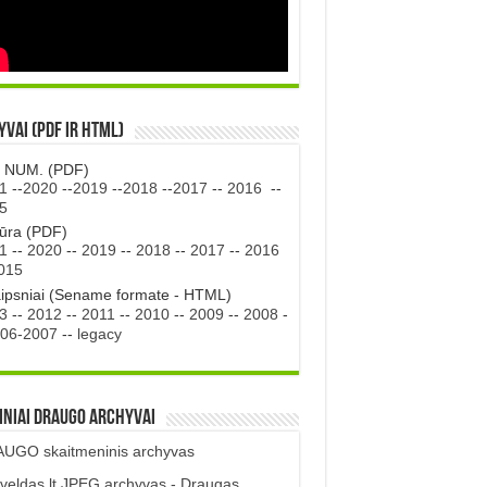
vai (PDF ir HTML)
. NUM. (PDF)
1
--
2020
--
2019
--
2018
--
2017
--
2016
--
5
tūra (PDF)
1
--
2020
--
2019
--
2018
--
2017
--
2016
015
aipsniai (Sename formate - HTML)
3
--
2012
--
2011
--
2010
--
2009
--
2008
-
06-2007
--
legacy
iniai DRAUGO Archyvai
UGO skaitmeninis archyvas
veldas.lt JPEG archyvas - Draugas