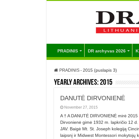
PRADINIS
DR archyvas 2026
K
PRADINIS
-
2015 (puslapis 3)
Yearly Archives:
2015
DANUTĖ DIRVONIENĖ
November 27, 2015
A † A DANUTĖ DIRVONIENĖ mirė 2015 m. 
Dirvonienė gimė 1932 m. lapkričio 12 d.
JAV. Baigė Mt. St. Joseph kolegiją Cinc
laipsnį ir Midwest Montessori mokytojų 