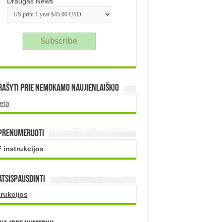
Draugas News
rašyti prie nemokamo naujienlaiškio
eta
 prenumeruoti
 instrukcijos
atsispausdinti
trukcijos