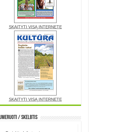
SKAITYTI VISĄ INTERNETE
SKAITYTI VISĄ INTERNETE
meruoti / Skelbtis