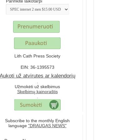
Parinkite laikotarpi
Lith Cath Press Society
EIN: 36-1395573
Aukoti už atvirutes ar kalendorių
.
Užmokėti už skelbimus
Skelbimų kainoraštis
.
Subscribe to the monthly English
language
"DRAUGAS NEWS"