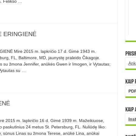
a. Felikso …
Ė ERINGIENĖ
ENĖ Mirė 2015 m. lapkričio 17 d. Gimė 1943 m.
Prisi
burg, FL, Baltimore, MD, jaunystę praleido Čikagoje.
Ank
tis su žmona Jennifer, anūkės Gwen ir Imogen, ir Vytautas;
r Vytautas su …
Kaip
PDF
ENĖ
Kaip 
Ins
 2015 m. lapkričio 16 d. Gimė 1939 m. Mažeikiuose,
 paskutinius 24 metus St. Petersburg, FL. Nuliūdę liko:
, sūnus Linas su žmona Terese, anūkė Lina, anūkai