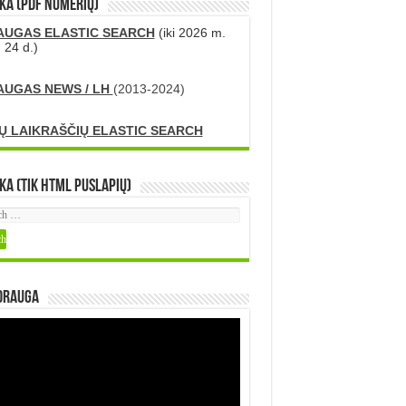
KA (PDF numerių)
AUGAS ELASTIC SEARCH
(iki 2026 m.
 24 d.)
AUGAS NEWS / LH
(2013-2024)
Ų LAIKRAŠČIŲ ELASTIC SEARCH
ka (tik HTML puslapių)
DRAUGA