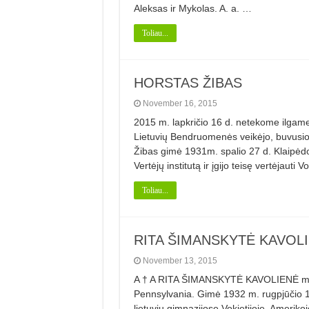
Aleksas ir Mykolas. A. a. …
Toliau...
HORSTAS ŽIBAS
November 16, 2015
2015 m. lapkričio 16 d. netekome ilgame
Lietuvių Bendruomenės veikėjo, buvus
Žibas gimė 1931m. spalio 27 d. Klaipėdoj
Vertėjų institutą ir įgijo teisę vertėjauti 
Toliau...
RITA ŠIMANSKYTĖ KAVOL
November 13, 2015
A † A RITA ŠIMANSKYTĖ KAVOLIENĖ mirė 2
Pennsylvania. Gimė 1932 m. rugpjūčio 12
lietuvių gimnazijose Vokietijoje. Amerik