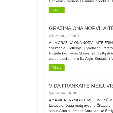
Dobkevičių vyriausias sūnus ir brolis a. 
Toliau...
GRAŽINA ONA NORVILAIT
November 17, 2015
A † A GRAŽINA ONA NORVILAITĖ ERINGI
Švėkšnoje, Lietuvoje. Gyveno St. Peters
Nuliūdę liko: vyras Stasys, sūnūs Kęstu
sesuo Liucija ir bro-liai Algis, Kęstutis i
Toliau...
VIDA FRANKAITĖ MEILUVI
November 16, 2015
A † A VIDA FRANKAITĖ MEILUVIENĖ Mirė
Lietuvoje. Daug metų gyveno Čikagoje, o
sūnus Alius su žmona Cara, anūkė Emily