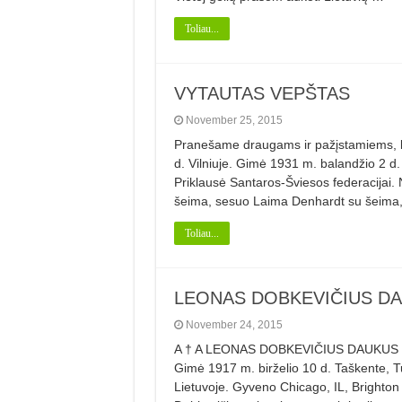
Toliau...
VYTAUTAS VEPŠTAS
November 25, 2015
Pranešame draugams ir pažįstamiems, 
d. Vilniuje. Gimė 1931 m. balandžio 2 d.
Priklausė Santaros-Šviesos federacijai.
šeima, sesuo Laima Denhardt su šeima
Toliau...
LEONAS DOBKEVIČIUS D
November 24, 2015
A † A LEONAS DOBKEVIČIUS DAUKUS Mirė
Gimė 1917 m. birželio 10 d. Taškente, T
Lietuvoje. Gyveno Chicago, IL, Brighton 