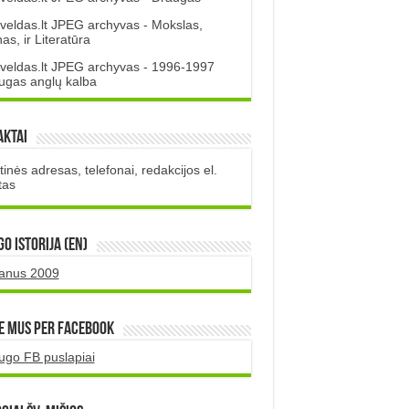
veldas.lt JPEG archyvas - Mokslas,
s, ir Literatūra
veldas.lt JPEG archyvas - 1996-1997
ugas anglų kalba
aktai
inės adresas, telefonai, redakcijos el.
tas
O istorija (EN)
uanus 2009
e mus per Facebook
ugo FB puslapiai