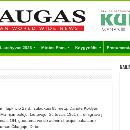
L archyvas 2026
Mirties Pran.
Knygynėlis
Prenumerat
Nauj
lapkričio 27 d., sulaukusi 83 metų. Danutė Koklytė-
 Ma-rijampolėje, Lietuvoje. Su tėvais 1951 m. emigravo į
innati, OH, gaudama verslo administracijos bakalauro
kursus Čikagoje. Dirbo …