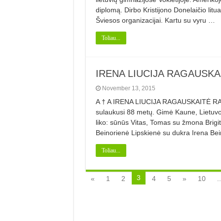
diplomą. Dirbo Kristijono Donelaičio litu
Šviesos organizacijai. Kartu su vyru …
Toliau...
IRENA LIUCIJA RAGAUSKA
November 13, 2015
A † A IRENA LIUCIJA RAGAUSKAITĖ RASI
sulaukusi 88 metų. Gimė Kaune, Lietuv
liko: sūnūs Vitas, Tomas su žmona Brigit
Beinorienė Lipskienė su dukra Irena Be
Toliau...
3
«
1
2
4
5
»
10
..