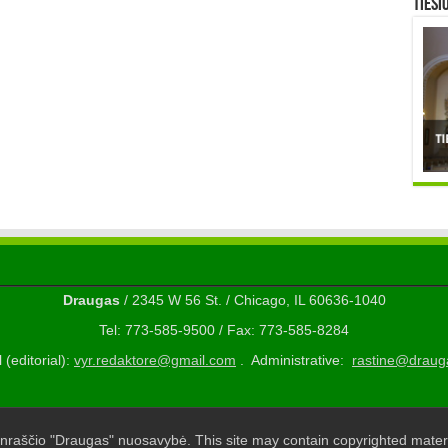
TIESI
Draugas
/ 2345 W 56 St. / Chicago, IL 60636-1040
Tel: 773-585-9500 / Fax: 773-585-8284
 (editorial):
vyr.redaktore@gmail.com
. Administrative:
rastine@draug
nraščio "Draugas" nuosavybė. This site may contain copyrighted materi