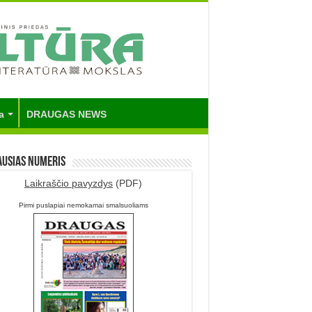
a
DRAUGAS NEWS
ausias numeris
Laikraščio pavyzdys
(PDF)
Pirmi puslapiai nemokamai smalsuoliams