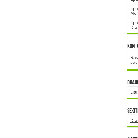
Epa
Mena
Epa
Dra
Kont
Rašt
paš
DRAUG
Lit
Sekit
Dra