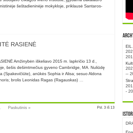
anistinėje šeštadieninėje mokykloje, priklausė Santaros-
Archy
ITĖ RASIENĖ
EIL
202
201
ENĖ Amžinybėn iškeliavo 2015 m. lapkričio 13 d.,
Kul
oje, šešis dešimtmečius gyveno Cambridge, MA. Nuliūdę
202
--
2
a (Spakevičiūte), anūkės Sophia ir Alisa; sesuo Aldona
inoris; brolis Leonidas Ragas (Ragauskas) …
Str
201
-
20
.
Paskutinis »
Psl. 3 iš 13
Istor
DRA
Epa