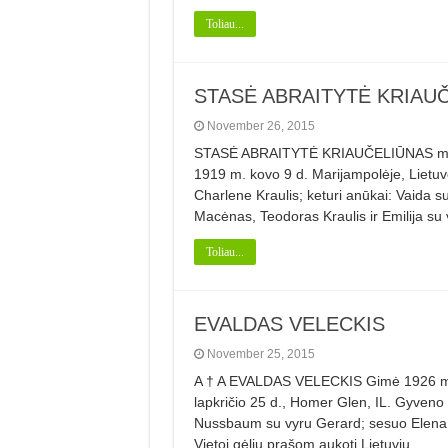
Toliau...
STASĖ ABRAITYTĖ KRIAU
November 26, 2015
STASĖ ABRAITYTĖ KRIAUČELIŪNAS mirė 
1919 m. kovo 9 d. Marijampolėje, Lietuv
Charlene Kraulis; keturi anūkai: Vaid
Macėnas, Teodoras Kraulis ir Emilija s
Toliau...
EVALDAS VELECKIS
November 25, 2015
A † A EVALDAS VELECKIS Gimė 1926 m. r
lapkričio 25 d., Homer Glen, IL. Gyveno 
Nussbaum su vyru Gerard; sesuo Elena Ve
Vietoj gėlių prašom aukoti Lietuvių …