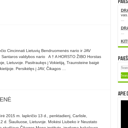
PAIEŠ
DR
vas.
...
DR
...
KIT
čio Cincinnati Lietuvių Bendruomenės nario ir JAV
io Santaros valdybos nario A † A HORSTO ŽIBO Horstas
Paieš
e, Lietuvoje. Pasitraukęs į Vokietiją, Traunsteine baigė
Vokietijoje. Persikėlęs į JAV, Čikagos …
Apie 
IENĖ
015 m. lapkričio 13 d., penktadienį, Carlisle,
 d. Šiauliuose, Lietuvoje. Mokėsi Liubeko ir Neustato
oje studijavo Čikagos Meno institute, įgydama bakalauro