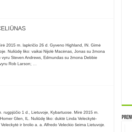
ČELIŪNAS
2015 m. lapkričio 26 d. Gyveno Highland, IN. Gimė
oje. Nuliūdę liko: vaikai Nijolė Macėnas, Jonas su žmona
a su vyru Steven Andrews, Edmundas su žmona Debbie
u vyru Rob Larson; …
ugpjūčio 1 d., Lietuvoje, Kybartuose. Mirė 2015 m.
Prenu
Homer Glen, IL. Nuliūdę liko: duktė Linda Veleckytė-
leckytė ir brolio a. a. Alfredo Veleckio šeima Lietuvoje.