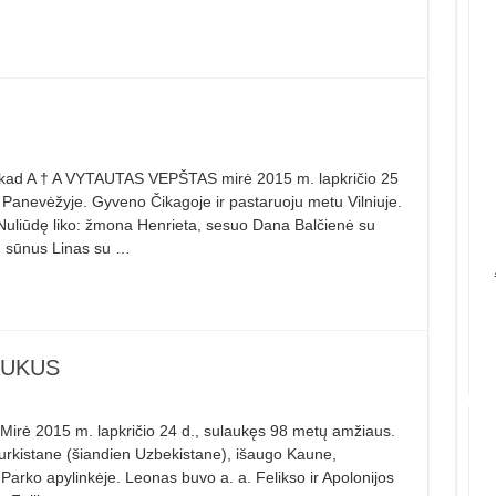
kad A † A VYTAUTAS VEPŠTAS mirė 2015 m. lapkričio 25
 Panevėžyje. Gyveno Čikagoje ir pastaruoju metu Vilniuje.
 Nuliūdę liko: žmona Henrieta, sesuo Dana Balčienė su
, sūnus Linas su …
AUKUS
 2015 m. lapkričio 24 d., sulaukęs 98 metų amžiaus.
urkistane (šiandien Uzbekistane), išaugo Kaune,
Parko apylinkėje. Leonas buvo a. a. Felikso ir Apolonijos