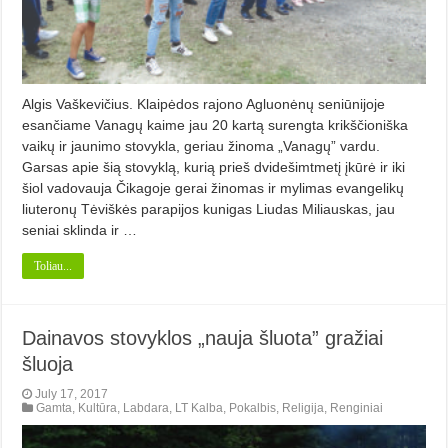
Algis Vaškevičius. Klaipėdos rajono Agluonėnų seniūnijoje
esančiame Vanagų kaime jau 20 kartą surengta krikščioniška
vaikų ir jaunimo stovykla, geriau žinoma „Vanagų” vardu.
Garsas apie šią stovyklą, kurią prieš dvidešimtmetį įkūrė ir iki
šiol vadovauja Čikagoje gerai žinomas ir mylimas evangelikų
liuteronų Tėviškės parapijos kunigas Liudas Miliauskas, jau
seniai sklinda ir …
Toliau...
Dainavos stovyklos „nauja šluota” gražiai
šluoja
July 17, 2017
Gamta
,
Kultūra
,
Labdara
,
LT Kalba
,
Pokalbis
,
Religija
,
Renginiai