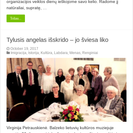
organizacijos veiklos dienų ieškojome savo kelio. Radome jį
natūraliai, supratę, …
Toliau...
Tylusis angelas išskrido – jo šviesa liko
October 19, 2017
Imigracija
,
Istorija
,
Kultūra
,
Labdara
,
Menas
,
Renginiai
Virginija Petrauskienė. Balzeko lietuvių kultūros muziejuje