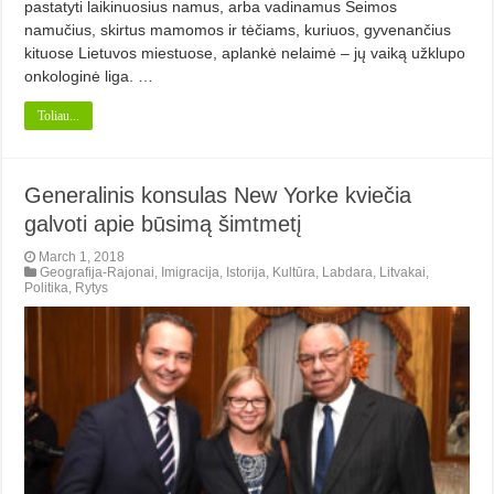
pastatyti laikinuosius namus, arba vadinamus Šeimos
namučius, skirtus mamomos ir tėčiams, kuriuos, gyvenančius
kituose Lietuvos miestuose, aplankė nelaimė – jų vaiką užklupo
onkologinė liga. …
Toliau...
Generalinis konsulas New Yorke kviečia
galvoti apie būsimą šimtmetį
March 1, 2018
Geografija-Rajonai
,
Imigracija
,
Istorija
,
Kultūra
,
Labdara
,
Litvakai
,
Politika
,
Rytys