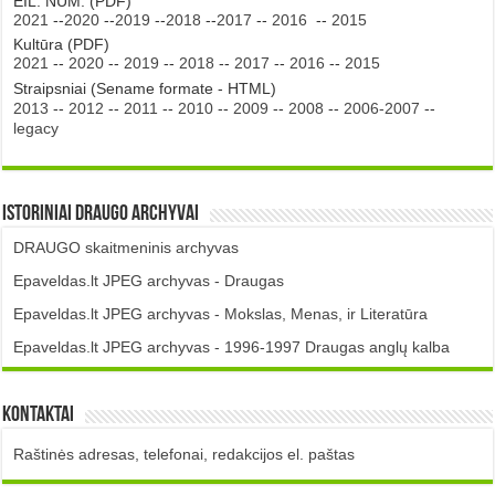
EIL. NUM. (PDF)
2021
--
2020
--
2019
--
2018
--
2017
--
2016
--
2015
Kultūra (PDF)
2021
--
2020
--
2019
--
2018
--
2017
--
2016
--
2015
Straipsniai (Sename formate - HTML)
2013
--
2012
--
2011
--
2010
--
2009
--
2008
--
2006-2007
--
legacy
Istoriniai DRAUGO Archyvai
DRAUGO skaitmeninis archyvas
Epaveldas.lt JPEG archyvas - Draugas
Epaveldas.lt JPEG archyvas - Mokslas, Menas, ir Literatūra
Epaveldas.lt JPEG archyvas - 1996-1997 Draugas anglų kalba
Kontaktai
Raštinės adresas, telefonai, redakcijos el. paštas