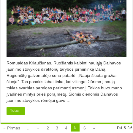
Romualdas Kriaučiūnas. Ruošiantis kalbinti naująją Dainavos
jaunimo stovyklos direktorių tarybos pirmininkę Daną
Rugieniūtę galvon atėjo sena patarlė: „Nauja šluota gražiai
šluoja”. Tas posakis labai tinka, kai viltingai žiūrima į naują
tokias svarbias pareigas perimantį asmenį. Tokios buvo mano
įvadinės mintys prieš porą metų. Šiomis dienomis Dainavos
jaunimo stovyklos rėmėjai gavo …
Toliau...
5
« Pirmas
...
«
2
3
4
6
»
Psl. 5 iš 6