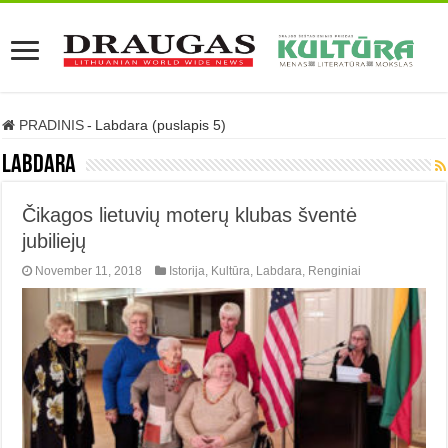
PRADINIS
-
Labdara (puslapis 5)
Labdara
Čikagos lietuvių moterų klubas šventė
jubiliejų
November 11, 2018
Istorija
,
Kultūra
,
Labdara
,
Renginiai