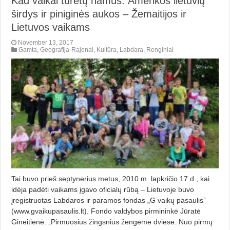
Kad vaikai turėtų namus. Amerikos lietuvių
širdys ir piniginės aukos – Žemaitijos ir
Lietuvos vaikams
November 13, 2017
Gamta
,
Geografija-Rajonai
,
Kultūra
,
Labdara
,
Renginiai
Tai buvo prieš septynerius metus, 2010 m. lapkričio 17 d., kai
idėja padėti vaikams įgavo oficialų rūbą – Lietuvoje buvo
įregistruotas Labdaros ir paramos fondas „G vaikų pasaulis”
(www.gvaikupasaulis.lt). Fondo valdybos pirmininkė Jūratė
Gineitienė: „Pirmuosius žingsnius žengėme dviese. Nuo pirmų