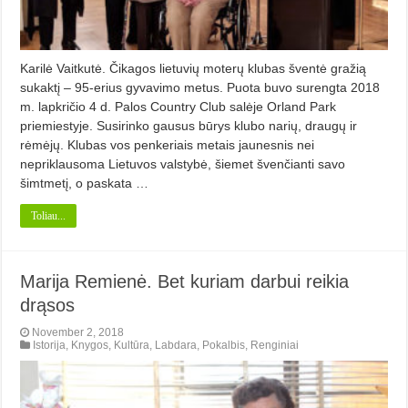
Karilė Vaitkutė. Čikagos lietuvių moterų klubas šventė gražią
sukaktį – 95-erius gyvavimo metus. Puota buvo surengta 2018
m. lapkričio 4 d. Palos Country Club salėje Orland Park
priemiestyje. Susirinko gausus būrys klubo narių, draugų ir
rėmėjų. Klubas vos penkeriais metais jaunesnis nei
nepriklausoma Lietuvos valstybė, šiemet švenčianti savo
šimtmetį, o paskata …
Toliau...
Marija Remienė. Bet kuriam darbui reikia
drąsos
November 2, 2018
Istorija
,
Knygos
,
Kultūra
,
Labdara
,
Pokalbis
,
Renginiai