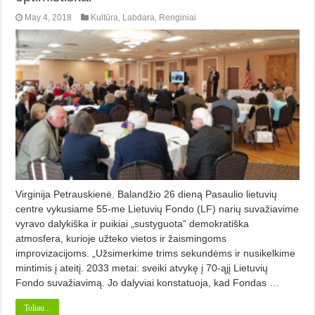
May 4, 2018
Kultūra
,
Labdara
,
Renginiai
Virginija Petrauskienė. Balandžio 26 dieną Pasaulio lietuvių
centre vykusiame 55-me Lietuvių Fondo (LF) narių suvažiavime
vyravo dalykiška ir puikiai „sustyguota” demokratiška
atmosfera, kurioje užteko vietos ir žaismingoms
improvizacijoms. „Užsimerkime trims sekundėms ir nusikelkime
mintimis į ateitį. 2033 metai: sveiki atvykę į 70-ąjį Lietuvių
Fondo suvažiavimą. Jo dalyviai konstatuoja, kad Fondas …
Toliau...