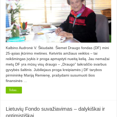
Kalbino Audronė V. Škiudaitė. Šiemet Draugo fondas (DF) mini
25-ąsias įkūrimo metines. Ketvirtis amžiaus veiklos – tai
reikšmingas įvykis ir proga apmąstyti nueitą kelią. Jau nemažai
metų DF yra mūsų visų draugo – „Draugo” laikraščio svarbus
gyvybės šaltinis. Jubiliejaus proga kreipiamės į DF tarybos
pirmi­ninkę Mariją Remienę, prašydami susumuoti šios
finansinės …
Toliau...
Lietuvių Fondo suvažiavimas – dalykiškai ir
optimistiškai