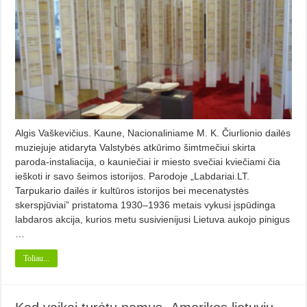
Algis Vaškevičius. Kaune, Nacionaliniame M. K. Čiurlionio dailės
muziejuje atidaryta Valstybės atkūrimo šimtmečiui skirta
paroda-instaliacija, o kauniečiai ir miesto svečiai kviečiami čia
ieškoti ir savo šeimos istorijos. Parodoje „Labdariai.LT.
Tarpukario dailės ir kultūros istorijos bei mecenatystės
skerspjūviai” pristatoma 1930–1936 metais vykusi įspūdinga
labdaros akcija, kurios metu susivienijusi Lietuva aukojo pinigus
…
Toliau...