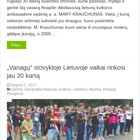
rugsėjo 30 dieną susirinko žmonės, kurie pažinojo, mylėjo ir
gerbė šią vasarą Anapilin iškeliavusią lietuvių kultūros
ambasadore vadintą a. a. MARY KRAUCHUNAS. Vieta, į kurią
velionės artimieji sukvietė jos draugus, buvo pasirinkta
neatsitiktinai: M. Krauchunas buvo viena iš muziejaus moterų
gildijos įkūrėjų, o 2005 …
Toliau...
„Vanagų” stovykloje Lietuvoje vaikai rinkosi
jau 20 kartą
August 2, 2017
Gamta
,
Geografija-Rajonai
,
Kultūra
,
Labdara
,
Muzika
,
Religija
,
Renginiai