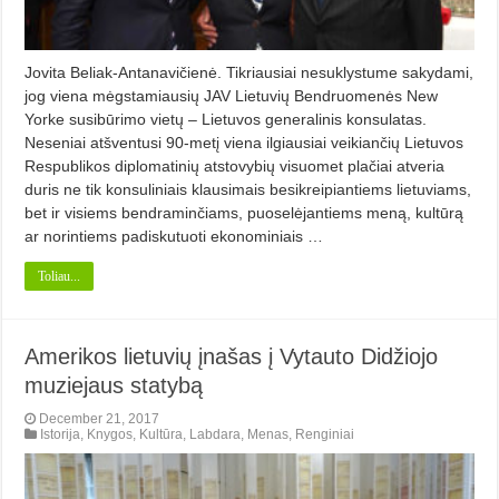
Jovita Beliak-Antanavičienė. Tikriausiai nesuklystume sakydami,
jog viena mėgstamiausių JAV Lietuvių Bendruomenės New
Yorke susibūrimo vietų – Lietuvos generalinis konsulatas.
Neseniai atšventusi 90-metį viena ilgiausiai veikiančių Lietuvos
Respublikos diplomatinių atstovybių visuomet plačiai atveria
duris ne tik konsuliniais klausimais besikreipiantiems lietuviams,
bet ir visiems bendraminčiams, puoselėjantiems meną, kultūrą
ar norintiems padiskutuoti ekonominiais …
Toliau...
Amerikos lietuvių įnašas į Vytauto Didžiojo
muziejaus statybą
December 21, 2017
Istorija
,
Knygos
,
Kultūra
,
Labdara
,
Menas
,
Renginiai