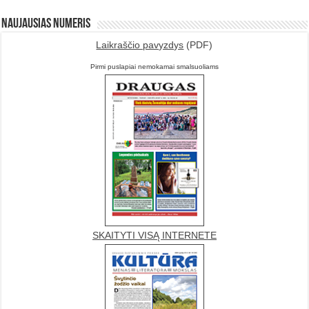
Naujausias numeris
Laikraščio pavyzdys
(PDF)
Pirmi puslapiai nemokamai smalsuoliams
SKAITYTI VISĄ INTERNETE