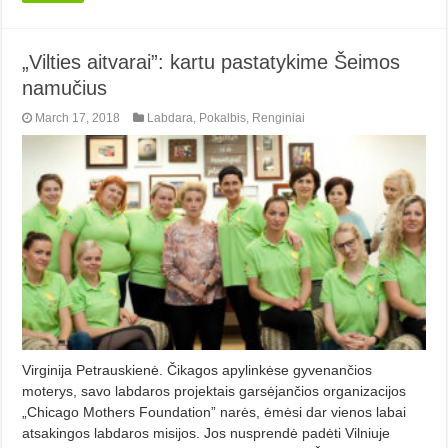
„Vilties aitvarai”: kartu pastatykime Šeimos
namučius
March 17, 2018
Labdara
,
Pokalbis
,
Renginiai
Virginija Petrauskienė. Čikagos apylinkėse gyvenančios
moterys, savo labdaros projektais garsėjančios organizacijos
„Chicago Mothers Foundation” narės, ėmėsi dar vienos labai
atsakingos labdaros misijos. Jos nusprendė padėti Vilniuje