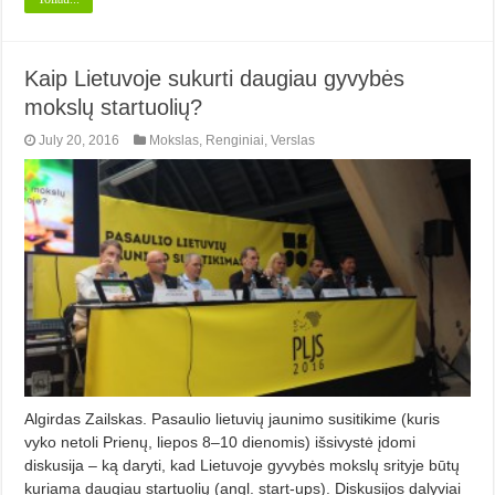
Kaip Lietuvoje sukurti daugiau gyvybės
mokslų startuolių?
July 20, 2016
Mokslas
,
Renginiai
,
Verslas
Algirdas Zailskas. Pasaulio lietuvių jaunimo susitikime (kuris
vyko netoli Prienų, liepos 8–10 dienomis) išsivystė įdomi
diskusija – ką daryti, kad Lietuvoje gyvybės mokslų srityje būtų
kuriama daugiau startuolių (angl. start-ups). Diskusijos dalyviai