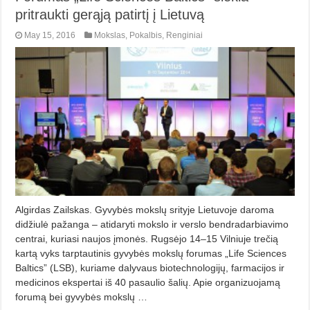
pritraukti gerąją patirtį į Lietuvą
May 15, 2016
Mokslas
,
Pokalbis
,
Renginiai
Algirdas Zailskas. Gyvybės mokslų srityje Lietuvoje daroma
didžiulė pažanga – atidaryti mokslo ir verslo bendradarbiavimo
centrai, kuriasi naujos įmonės. Rugsėjo 14–15 Vilniuje trečią
kartą vyks tarptautinis gyvybės mokslų forumas „Life Sciences
Baltics” (LSB), kuriame dalyvaus biotechnologijų, farmacijos ir
medicinos ekspertai iš 40 pasaulio šalių. Apie organizuojamą
forumą bei gyvybės mokslų …