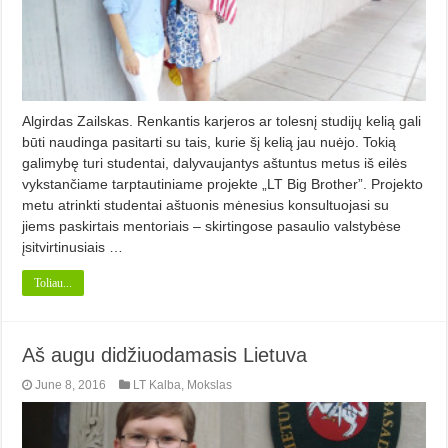
Algirdas Zailskas. Renkantis karjeros ar tolesnį studijų kelią gali
būti naudinga pasitarti su tais, kurie šį kelią jau nuėjo. Tokią
galimybę turi studentai, dalyvaujantys aštuntus metus iš eilės
vykstančiame tarptautiniame projekte „LT Big Brother”. Projekto
metu atrinkti studentai aštuonis mėnesius konsultuojasi su
jiems paskirtais mentoriais – skirtingose pasaulio valstybėse
įsitvirtinusiais …
Toliau...
Aš augu didžiuodamasis Lietuva
June 8, 2016
LT Kalba
,
Mokslas