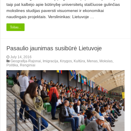
taip pat kalbėjo apie būtinybę universitetų stalčiuose gulinčias
mokslines studijas paversti visuomenei ir ekonomikai
naudingais projektais. Verslininkas: Lietuvoje …
Toliau...
Pasaulio jaunimas susibūrė Lietuvoje
July 14, 2016
Geografija-Rajonai
,
Imigracija
,
Knygos
,
Kultūra
,
Menas
,
Mokslas
,
Politika
,
Renginiai