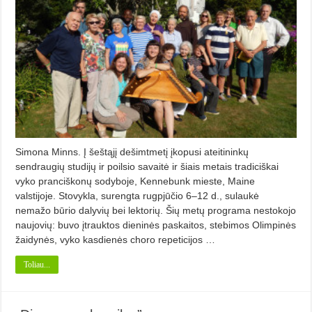
Simona Minns. Į šeštąjį dešimtmetį įkopusi ateitininkų
sendraugių studijų ir poilsio savaitė ir šiais metais tradiciškai
vyko pranciškonų sodyboje, Kennebunk mieste, Maine
valstijoje. Stovykla, surengta rugpjūčio 6–12 d., sulaukė
nemažo būrio dalyvių bei lektorių. Šių metų programa nestokojo
naujovių: buvo įtrauktos dieninės paskaitos, stebimos Olimpinės
žaidynės, vyko kasdienės choro repeticijos …
Toliau...