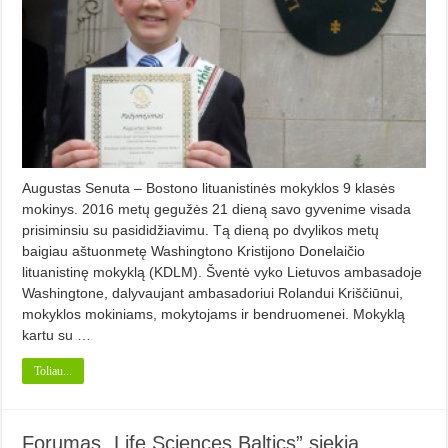
Augustas Senuta – Bostono lituanistinės mokyklos 9 klasės
mokinys. 2016 metų gegužės 21 dieną savo gyvenime visada
prisiminsiu su pasididžiavimu. Tą dieną po dvylikos metų
baigiau aštuonmetę Washingtono Kristijono Donelaičio
lituanistinę mokyklą (KDLM). Šventė vyko Lietuvos ambasadoje
Washingtone, dalyvaujant ambasadoriui Rolandui Kriščiūnui,
mokyklos mokiniams, mokytojams ir bendruomenei. Mokyklą
kartu su …
Toliau...
Forumas „Life Sciences Baltics” siekia