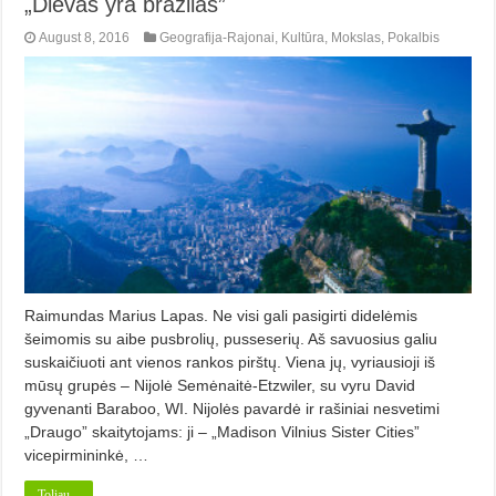
„Dievas yra brazilas”
August 8, 2016
Geografija-Rajonai
,
Kultūra
,
Mokslas
,
Pokalbis
Raimundas Marius Lapas. Ne visi gali pasigirti didelėmis
šeimomis su aibe pusbrolių, pusseserių. Aš savuosius galiu
suskaičiuoti ant vienos rankos pirštų. Viena jų, vyriausioji iš
mūsų grupės – Nijolė Semėnaitė-Etzwiler, su vyru David
gyvenanti Baraboo, WI. Nijolės pavardė ir rašiniai nesvetimi
„Draugo” skaitytojams: ji – „Madison Vilnius Sister Cities”
vicepirmininkė, …
Toliau...