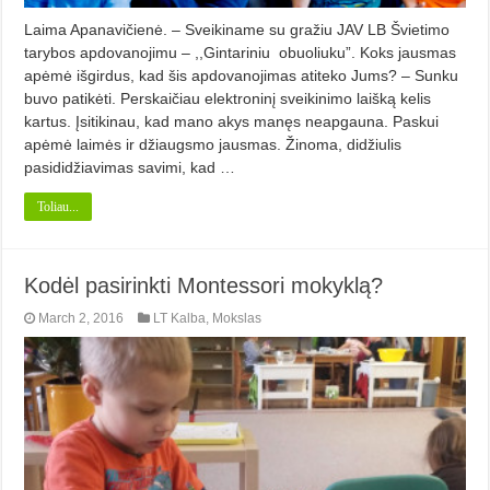
Laima Apanavičienė. – Sveikiname su gražiu JAV LB Švietimo
tarybos apdovanojimu – ,,Gintariniu obuoliuku”. Koks jausmas
apėmė išgirdus, kad šis apdovanojimas atiteko Jums? – Sunku
buvo patikėti. Perskaičiau elektroninį sveikinimo laišką kelis
kartus. Įsitikinau, kad mano akys manęs neapgauna. Paskui
apėmė laimės ir džiaugsmo jausmas. Žinoma, didžiulis
pasididžiavimas savimi, kad …
Toliau...
Kodėl pasirinkti Montessori mokyklą?
March 2, 2016
LT Kalba
,
Mokslas