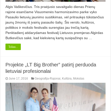
Algis Vaškevičius. Tris praėjusio savaitgalio dienas Prienų
rajone esančiame Visuomenės harmonizavimo parke vyko
Pasaulio lietuvių jaunimo susitikimas, vėl pritraukęs tūkstančius
jaunų žmonių iš įvairių pasaulio šalių. Šis verslo, kultūros,
politikos ir mokslo festivalis surengtas jau trečią kartą.
Penktadienį atidarydamas festivalį Lietuvos premjeras Algirdas
Butkevičius sakė, kad kiekvieną kartą susipažinęs su …
Toliau...
Projekte „LT Big Brother” patirtį perduoda
lietuviai profesionalai
June 17, 2016
Geografija-Rajonai
,
Kultūra
,
Mokslas