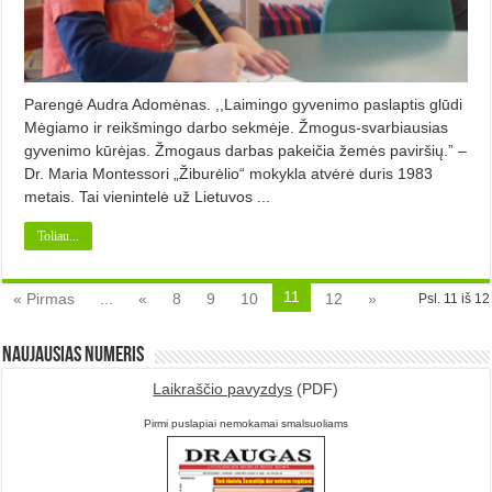
Parengė Audra Adomėnas. ,,Laimingo gyvenimo paslaptis glūdi
Mėgiamo ir reikšmingo darbo sekmėje. Žmogus-svarbiausias
gyvenimo kūrėjas. Žmogaus darbas pakeičia žemės paviršių.” –
Dr. Maria Montessori „Žiburėlio“ mokykla atvėrė duris 1983
metais. Tai vienintelė už Lietuvos ...
Toliau...
11
« Pirmas
...
«
8
9
10
12
»
Psl. 11 iš 12
Naujausias numeris
Laikraščio pavyzdys
(PDF)
Pirmi puslapiai nemokamai smalsuoliams