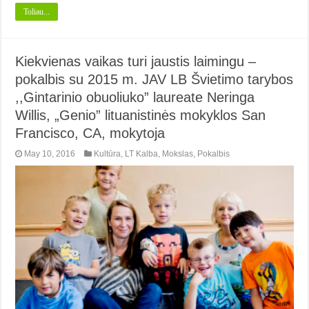
Toliau...
Kiekvienas vaikas turi jaustis laimingu –
pokalbis su 2015 m. JAV LB Švietimo tarybos
,,Gintarinio obuoliuko” laureate Neringa
Willis, „Genio” lituanistinės mokyklos San
Francisco, CA, mokytoja
May 10, 2016
Kultūra
,
LT Kalba
,
Mokslas
,
Pokalbis