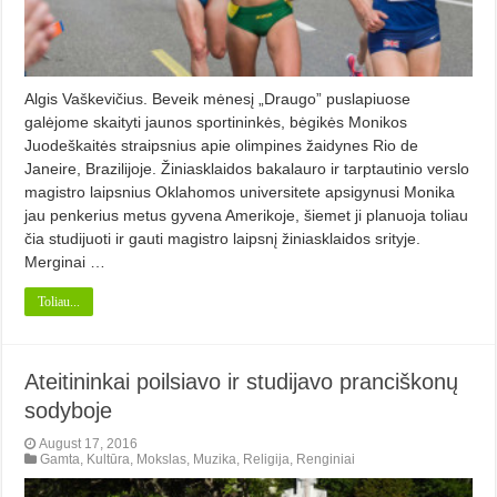
Algis Vaškevičius. Beveik mėnesį „Draugo” puslapiuose
galėjome skaityti jaunos sportininkės, bėgikės Monikos
Juodeškaitės straipsnius apie olimpines žaidynes Rio de
Janeire, Brazilijoje. Žiniasklaidos bakalauro ir tarptautinio verslo
magistro laipsnius Oklahomos universitete apsigynusi Monika
jau penkerius metus gyvena Amerikoje, šiemet ji planuoja toliau
čia studijuoti ir gauti magistro laipsnį žiniasklaidos srityje.
Merginai …
Toliau...
Ateitininkai poilsiavo ir studijavo pranciškonų
sodyboje
August 17, 2016
Gamta
,
Kultūra
,
Mokslas
,
Muzika
,
Religija
,
Renginiai